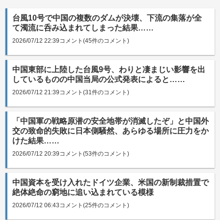
台風10号で中国の複数のダムが決壊、下流の集落が全
て濁流に呑み込まれてしまった結果……
2026/07/12 22:39
コメント(45件のコメント)
中国東部に上陸した台風9号、わりと凄まじい影響を出
しているものの中国当局の公式発表によると……
2026/07/12 21:39
コメント(31件のコメント)
「中国軍の戦略原潜の安全地帯が消滅したぞ」と中国外
交の致命的失敗に日本側騒然、あらゆる場所に圧力をか
けた結果……
2026/07/12 20:39
コメント(53件のコメント)
中国資本を受け入れたドイツ企業、米国の新制裁措置で
絶体絶命の窮地に追い込まれている模様
2026/07/12 06:43
コメント(25件のコメント)