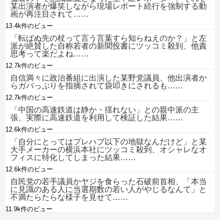
某出演者が爆笑しながら現場レポート続行を強制する動
画が再注目されて……
13.4k件のビュー
「転ばぬ先の杖って言う言葉すら知らねえのか？」と左
派が絶賛した自称若者の新聞投書にツッコミ殺到、他責
思考って楽だよね……
12.7k件のビュー
自信満々に政治番組に出演した某野党議員、他出演者か
らガバっぷりを指摘されて袋叩きにされるも……
12.7k件のビュー
「中国の高速鉄道は静か・揺れない」との親中派の主
張、実際に高速鉄道を利用して検証した結果……
12.6k件のビュー
「自分にとってはプレハブ以下の地獄なんだけど」と某
大手メーカーの横浜本社にツッコミ殺到、オシャレなオ
フィスに特化してしまった結果……
12.6k件のビュー
自民党の若手議員かヤジを食らった石破前首相、「本当
に見識のある人に当選期数の若い人がやじるなんて」と
不満たらたらな様子を見せて……
11.9k件のビュー