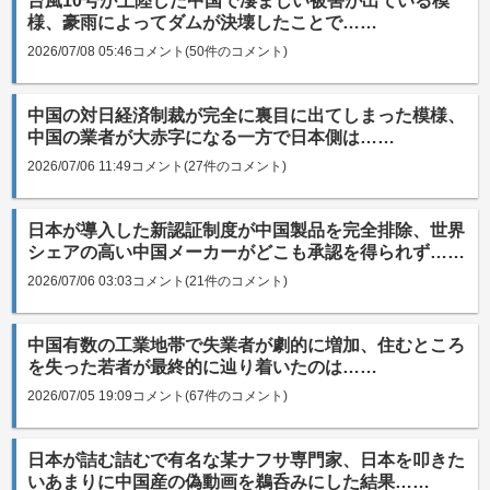
台風10号が上陸した中国で凄まじい被害が出ている模
様、豪雨によってダムが決壊したことで……
2026/07/08 05:46
コメント(50件のコメント)
中国の対日経済制裁が完全に裏目に出てしまった模様、
中国の業者が大赤字になる一方で日本側は……
2026/07/06 11:49
コメント(27件のコメント)
日本が導入した新認証制度が中国製品を完全排除、世界
シェアの高い中国メーカーがどこも承認を得られず……
2026/07/06 03:03
コメント(21件のコメント)
中国有数の工業地帯で失業者が劇的に増加、住むところ
を失った若者が最終的に辿り着いたのは……
2026/07/05 19:09
コメント(67件のコメント)
日本が詰む詰むで有名な某ナフサ専門家、日本を叩きた
いあまりに中国産の偽動画を鵜呑みにした結果……