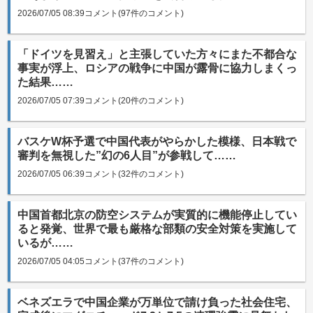
2026/07/05 08:39
コメント(97件のコメント)
「ドイツを見習え」と主張していた方々にまた不都合な
事実が浮上、ロシアの戦争に中国が露骨に協力しまくっ
た結果……
2026/07/05 07:39
コメント(20件のコメント)
バスケW杯予選で中国代表がやらかした模様、日本戦で
審判を無視した”幻の6人目”が参戦して……
2026/07/05 06:39
コメント(32件のコメント)
中国首都北京の防空システムが実質的に機能停止してい
ると発覚、世界で最も厳格な部類の安全対策を実施して
いるが……
2026/07/05 04:05
コメント(37件のコメント)
ベネズエラで中国企業が万単位で請け負った社会住宅、