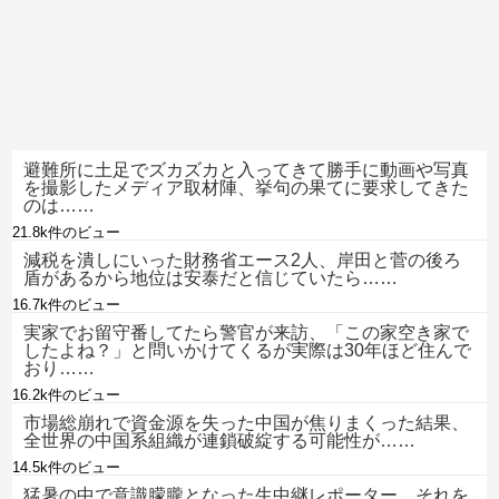
避難所に土足でズカズカと入ってきて勝手に動画や写真
を撮影したメディア取材陣、挙句の果てに要求してきた
のは……
21.8k件のビュー
減税を潰しにいった財務省エース2人、岸田と菅の後ろ
盾があるから地位は安泰だと信じていたら……
16.7k件のビュー
実家でお留守番してたら警官が来訪、「この家空き家で
したよね？」と問いかけてくるが実際は30年ほど住んで
おり……
16.2k件のビュー
市場総崩れで資金源を失った中国が焦りまくった結果、
全世界の中国系組織が連鎖破綻する可能性が……
14.5k件のビュー
猛暑の中で意識朦朧となった生中継レポーター、それを