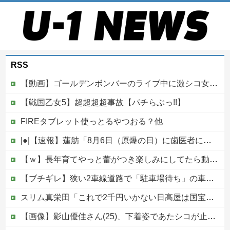
RSS
【動画】ゴールデンボンバーのライブ中に激シコ女さんが乱入してしまうｗｗｗｗｗ
【戦国乙女5】超超超超事故【パチらぶっ!!】
FIREタブレット使っとるやつおる？他
|●|【速報】蓮舫「8月6日（原爆の日）に歯医者に行くな｣ →自分は9月1日（関東大震災の日）に歯医者に行ってました
【ｗ】長年育てやっと蕾がつき楽しみにしてたら動物の死肉に擬態（外観・腐肉臭）する花が！
【ブチギレ】狭い2車線道路で「駐車場待ち」の車列が発生！反対車線からも右折入庫しようとするアホが現れて両車線とも完全死亡のカオス……
スリム真栄田「これで2千円いかない日高屋は国宝に指定する」驚異の料金＆量に反響続々「日高屋恐るべし！」
【画像】影山優佳さん(25)、下着姿であたシコが止まらない