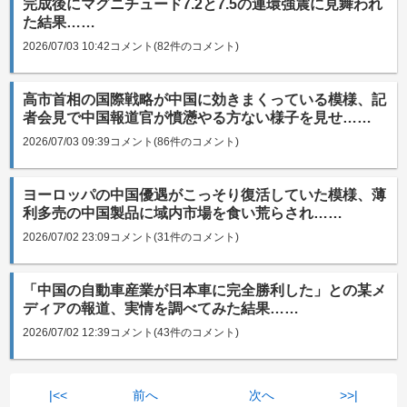
完成後にマグニチュード7.2と7.5の連環強震に見舞われ
た結果……
2026/07/03 10:42
コメント(82件のコメント)
高市首相の国際戦略が中国に効きまくっている模様、記
者会見で中国報道官が憤懣やる方ない様子を見せ……
2026/07/03 09:39
コメント(86件のコメント)
ヨーロッパの中国優遇がこっそり復活していた模様、薄
利多売の中国製品に域内市場を食い荒らされ……
2026/07/02 23:09
コメント(31件のコメント)
「中国の自動車産業が日本車に完全勝利した」との某メ
ディアの報道、実情を調べてみた結果……
2026/07/02 12:39
コメント(43件のコメント)
|<<
前へ
次へ
>>|