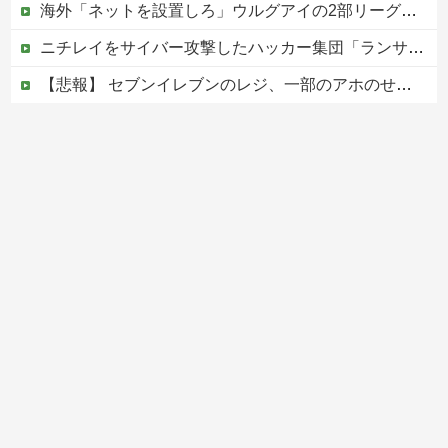
海外「ネットを設置しろ」ウルグアイの2部リーグの試合が引き起こした交通事故に海外びっくり仰天！（海外の反応）
ニチレイをサイバー攻撃したハッカー集団「ランサムウェア」 個人情報など20万件以上をダークウェブ上に公開か
【悲報】 セブンイレブンのレジ、一部のアホのせいでこうなってしまう
楽天モバイル、10月から一部エリアでKDDI回線終了へ…自前設備への投資拡大不可避
（国旗損壊罪）戦争反対と叫びながらニヤニヤ笑い…日の丸を破る内輪ネタをして一般国民からドン引きされ...
Powered by livedoor 相互RSS