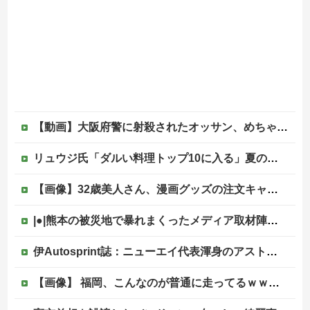
【動画】大阪府警に射殺されたオッサン、めちゃめちゃ苦しそうに死ぬ
リュウジ氏「ダルい料理トップ10に入る」夏の定番料理は冷やし中華 「あり得ないほどダルい」
【画像】32歳美人さん、漫画グッズの注文キャンセルを43億円分繰り返しまくり逮捕
|●|熊本の被災地で暴れまくったメディア取材陣、堪忍袋の緒が切れた地元住民が苦情を寄せまくった結果……
伊Autosprint誌：ニューエイ代表渾身のアストンマーチンAMR26を改善に導いた最大の功労者はカルディレ他
【画像】 福岡、こんなのが普通に走ってるｗｗｗｗｗｗｗｗｗｗｗｗｗｗｗｗｗｗｗｗｗｗｗｗｗｗｗｗｗｗｗｗｗｗｗｗｗｗｗｗ