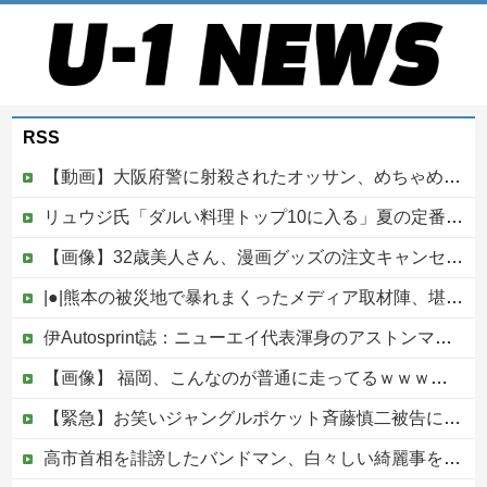
RSS
【動画】大阪府警に射殺されたオッサン、めちゃめちゃ苦しそうに死ぬ
リュウジ氏「ダルい料理トップ10に入る」夏の定番料理は冷やし中華 「あり得ないほどダルい」
【画像】32歳美人さん、漫画グッズの注文キャンセルを43億円分繰り返しまくり逮捕
|●|熊本の被災地で暴れまくったメディア取材陣、堪忍袋の緒が切れた地元住民が苦情を寄せまくった結果……
伊Autosprint誌：ニューエイ代表渾身のアストンマーチンAMR26を改善に導いた最大の功労者はカルディレ他
【画像】 福岡、こんなのが普通に走ってるｗｗｗｗｗｗｗｗｗｗｗｗｗｗｗｗｗｗｗｗｗｗｗｗｗｗｗｗｗｗｗｗｗｗｗｗｗｗｗｗ
【緊急】お笑いジャングルポケット斉藤慎二被告に懲役7年の求刑←これ…
高市首相を誹謗したバンドマン、白々しい綺麗事を吐きまくっていたが実際の所業が発覚してしまい……