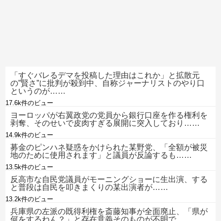
「すぐバレるデマを投稿した理由はこれか」と拡散元
の”賢さ”に批判が殺到中、自称ジャーナリストのやり口
というのが……
17.6k件のビュー
ヨーロッパが右翼政党の党員から銀行口座を作る権利を
剥奪、そのせいで皮肉すぎる展開に突入しており……
14.9k件のビュー
募金のピンハネ疑惑をかけられた某野党、「全額が被災
地のために使用されます」と議員が反論するも……
13.5k件のビュー
反高市な自民党議員がモーニングショーに生出演、する
と普段は自民を叩きまくりの某出演者が……
13.2k件のビュー
兵庫県の左派の既得利権を斎藤知事が全面廃止、「県が
何をするねん？」と存在意義そのものが不明で……