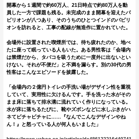
開幕から１週間で約60万人、21日時点で約80万人を動
員した一方で課題も残る。未完成のまま開幕を迎えたパ
ビリオンが八つあり、そのうちのひとつインドのパビリ
オンを訪れると、工事の配線が無造作に置かれていた。
会場外に設置された喫煙所では、待ち疲れたのか、地べ
たに座って眠っている人もいた。ある男性客は「会場内
は禁煙だから、タバコを吸うために一度外に出ないとい
けない。それが不便だ」と不満を漏らす。別の30代の男
性客はこんなエピソードを披露した。
「会場内の２億円トイレの手洗い場がデザイン性を重視
していて、実用性に欠けるんです。手を洗った水がその
まま床に落ちて排水溝に流れていく作りになっている。
水が床に落ちるたびに、靴やズボンなどに水しぶきがハ
ネてビチャビチャに……『なんでこんなデザインやね
ん！』と怒っている人が何人もいました」