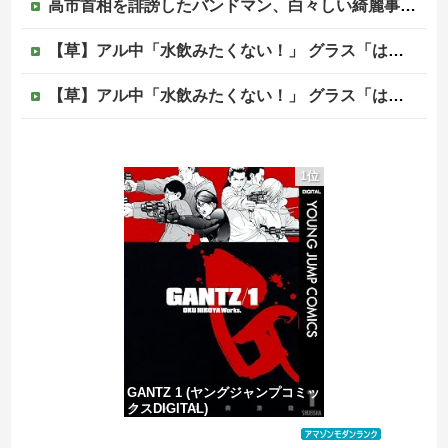
高市首相を誹謗したバンドマン、白々しい綺麗事を吐きまくっていたが実際の所業が発覚してしまい……
【草】アル中「水飲みたくない！」 グラス「はい転倒」
【草】アル中「水飲みたくない！」 グラス「はい転倒」
韓国人「日本には韓国みたいなドラッグストアがないので韓国が羨ましくて羨ましくて仕方がないんだそうです」
1位
【事件】総額43億円超、人気アニメグッズを"大量注文しキャンセル"女逮捕…ネット「オンラインショップを売り切れ状態にして商品相場を操作してたので...
【動画】中国の山道で撮影された恐怖映像が(((ﾟДﾟ)))
【移民政策反対】イオンの売り場で唐揚げを食う中国人の子供
GANTZ 1 (ヤングジャンプコミッ
クスDIGITAL)
価格：¥100