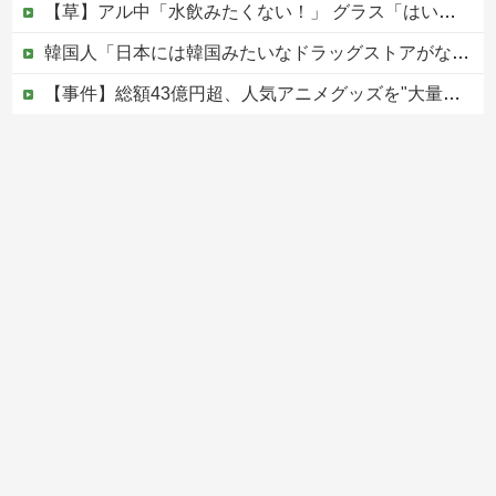
【草】アル中「水飲みたくない！」 グラス「はい転倒」
韓国人「日本には韓国みたいなドラッグストアがないので韓国が羨ましくて羨ましくて仕方がないんだそうです」
【事件】総額43億円超、人気アニメグッズを"大量注文しキャンセル"女逮捕…ネット「オンラインショップを売り切れ状態にして商品相場を操作してたので...
【動画】中国の山道で撮影された恐怖映像が(((ﾟДﾟ)))
【移民政策反対】イオンの売り場で唐揚げを食う中国人の子供
Powered by livedoor 相互RSS