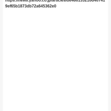
https://news.yahoo.co.jp/articles/de486133216d40741
9ef65b1873db72a645362e0