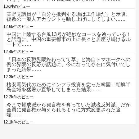
13k件のビュー
某野党議員が「自分を批判する垢は工作垢だ」と示唆、
複数の一般人アカウントを晒し上げにしてしまい……
12.6k件のビュー
中国に上陸する台風13号が絶妙なコースを辿っている！
と話題に、中国の重要都市の上に長々と居座り続けるル
ートで……
12.4k件のビュー
「日本の反戦界隈終わってて草」と海自トマホークへの
例の界隈の反応が話題に、今になって存在に気付いてし
まった結果……
12.3k件のビュー
格安電気代のためにインフラ投資を怠った韓国、朝鮮半
島全域を猛暑が直撃してしまった結果……
12.2k件のビュー
今まで賛成派から発言権を奪っていた減税反対派、だが
全員に発言権が与えられるように方式変更された途
端……
12.1k件のビュー