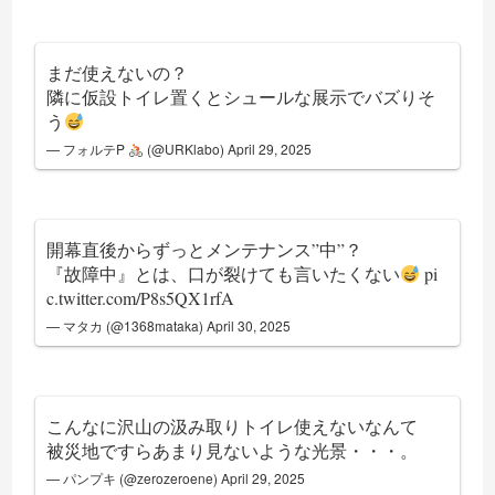
まだ使えないの？
隣に仮設トイレ置くとシュールな展示でバズりそ
う
— フォルテP
(@URKlabo)
April 29, 2025
開幕直後からずっとメンテナンス”中”？
『故障中』とは、口が裂けても言いたくない
pi
c.twitter.com/P8s5QX1rfA
— マタカ (@1368mataka)
April 30, 2025
こんなに沢山の汲み取りトイレ使えないなんて
被災地ですらあまり見ないような光景・・・。
— パンプキ (@zerozeroene)
April 29, 2025