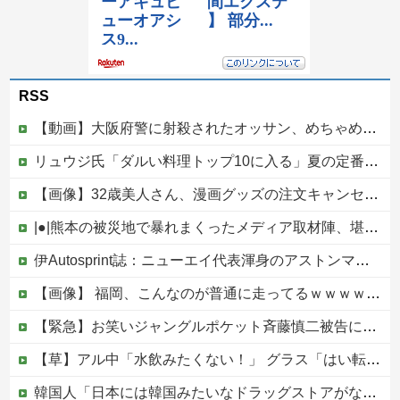
RSS
【動画】大阪府警に射殺されたオッサン、めちゃめちゃ苦しそうに死ぬ
リュウジ氏「ダルい料理トップ10に入る」夏の定番料理は冷やし中華 「あり得ないほどダルい」
【画像】32歳美人さん、漫画グッズの注文キャンセルを43億円分繰り返しまくり逮捕
|●|熊本の被災地で暴れまくったメディア取材陣、堪忍袋の緒が切れた地元住民が苦情を寄せまくった結果……
伊Autosprint誌：ニューエイ代表渾身のアストンマーチンAMR26を改善に導いた最大の功労者はカルディレ他
【画像】 福岡、こんなのが普通に走ってるｗｗｗｗｗｗｗｗｗｗｗｗｗｗｗｗｗｗｗｗｗｗｗｗｗｗｗｗｗｗｗｗｗｗｗｗｗｗｗｗ
【緊急】お笑いジャングルポケット斉藤慎二被告に懲役7年の求刑←これ…
【草】アル中「水飲みたくない！」 グラス「はい転倒」
韓国人「日本には韓国みたいなドラッグストアがないので韓国が羨ましくて羨ましくて仕方がないんだそうです」