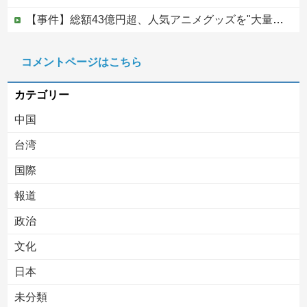
【事件】総額43億円超、人気アニメグッズを"大量注文しキャンセル"女逮捕…ネット「オンラインショップを売り切れ状態にして商品相場を操作してたので...
【動画】中国の山道で撮影された恐怖映像が(((ﾟДﾟ)))
コメントページはこちら
【移民政策反対】イオンの売り場で唐揚げを食う中国人の子供
カテゴリー
中国
台湾
国際
報道
Powered by livedoor 相互RSS
政治
文化
日本
未分類