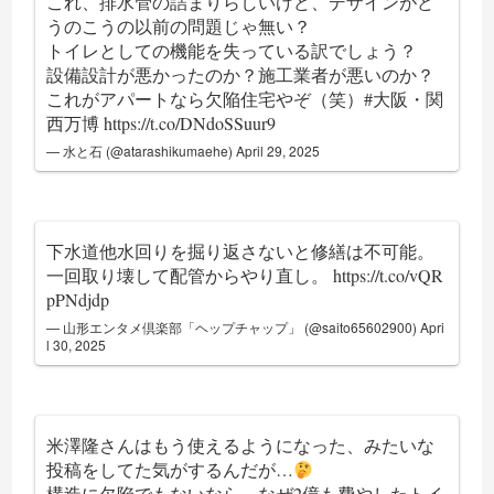
これ、排水管の詰まりらしいけど、デザインがど
うのこうの以前の問題じゃ無い？
トイレとしての機能を失っている訳でしょう？
設備設計が悪かったのか？施工業者が悪いのか？
これがアパートなら欠陥住宅やぞ（笑）
#大阪・関
西万博
https://t.co/DNdoSSuur9
— 水と石 (@atarashikumaehe)
April 29, 2025
下水道他水回りを掘り返さないと修繕は不可能。
一回取り壊して配管からやり直し。
https://t.co/vQR
pPNdjdp
— 山形エンタメ倶楽部「ヘップチャップ」 (@saito65602900)
Apri
l 30, 2025
米澤隆さんはもう使えるようになった、みたいな
投稿をしてた気がするんだが…
構造に欠陥でもないなら、なぜ2億も費やしたトイ