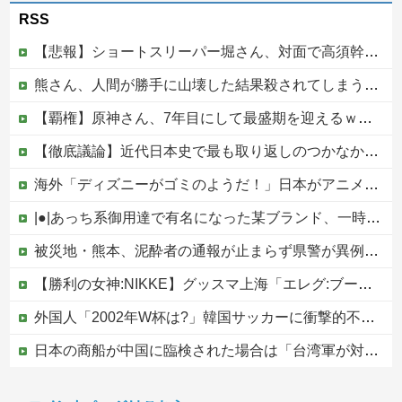
RSS
【悲報】ショートスリーパー堀さん、対面で高須幹弥にブチギレるｗｗｗｗ
熊さん、人間が勝手に山壊した結果殺されてしまう…これ半分虐殺だろ
【覇権】原神さん、7年目にして最盛期を迎えるｗｗｗｗｗｗｗｗｗｗ
【徹底議論】近代日本史で最も取り返しのつかなかった失敗って何？他
海外「ディズニーがゴミのようだ！」日本がアニメ化した米人気SF作品に絶賛の声が殺到中
|●|あっち系御用達で有名になった某ブランド、一時は飛ぶ鳥を落とす勢いだったが今期の業績は……
被災地・熊本、泥酔者の通報が止まらず県警が異例のお願い
【勝利の女神:NIKKE】グッスマ上海「エレグ:ブーム・アンド・ショック」フィギュア【予約開始】
外国人「2002年W杯は?」韓国サッカーに衝撃的不祥事！W杯予選でレフリーへの性的接待発覚！海外騒然！【海外の反応】
日本の商船が中国に臨検された場合は「台湾軍が対応」と台湾軍トップ！
かつて650万部を誇った「週刊少年ジャンプ」、発行部数が初の100万部割れ