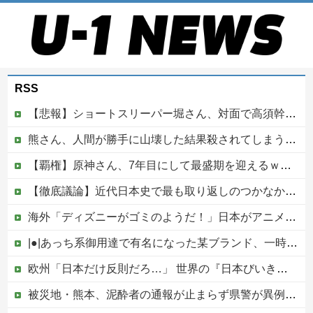
RSS
【悲報】ショートスリーパー堀さん、対面で高須幹弥にブチギレるｗｗｗｗ
熊さん、人間が勝手に山壊した結果殺されてしまう…これ半分虐殺だろ
【覇権】原神さん、7年目にして最盛期を迎えるｗｗｗｗｗｗｗｗｗｗ
【徹底議論】近代日本史で最も取り返しのつかなかった失敗って何？他
海外「ディズニーがゴミのようだ！」日本がアニメ化した米人気SF作品に絶賛の声が殺到中
|●|あっち系御用達で有名になった某ブランド、一時は飛ぶ鳥を落とす勢いだったが今期の業績は……
欧州「日本だけ反則だろ…」 世界の『日本びいき』にヨーロッパ全土から不満の声
被災地・熊本、泥酔者の通報が止まらず県警が異例のお願い