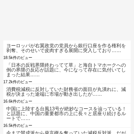
ヨーロッパが右翼政党の党員から銀行口座を作る権利を
剥奪、そのせいで皮肉すぎる展開に突入しており……
18.5k件のビュー
「日本の反戦界隈終わってて草」と海自トマホークへの
例の界隈の反応が話題に、今になって存在に気付いてし
まった結果……
17.2k件のビュー
消費税減税に反対していた財務省の面目が丸潰れに、減
税が決まった途端に市場が動き出したが……
16.6k件のビュー
中国に上陸する台風13号が絶妙なコースを辿っている！
と話題に、中国の重要都市の上に長々と居座り続けるル
ートで……
16.5k件のビュー
今まで賛成派から発言権を奪っていた減税反対派、だが