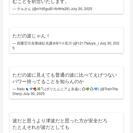
むことを祈念いたします。
— テルさん (@oYd5guB1AHtHs26)
July 30, 2025
ただの波じゃん！
— 四重芯引先青緑紅光露＠8/1小見川 (@1217tatuya_)
July 30, 202
5
ただの波に見えても普通の波に比べてえげつない
パワー持ってることを知らんのか
— Natu
🏷(ポリヒムニアよ永遠に
) (@TrainTrip
Diary)
July 30, 2025
波だと思うより津波だと思った方が安全だろ
たとえそれが波だとしても