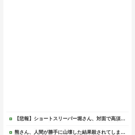
【悲報】ショートスリーパー堀さん、対面で高須幹弥にブチギレるｗｗｗｗ
熊さん、人間が勝手に山壊した結果殺されてしまう…これ半分虐殺だろ