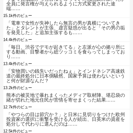
全員に発言権が与えられるように方式変更された途
端……
15.1k件のビュー
「電車で女性が失神したら無言の男が真横についてき
た」とタレントが主張、虚言疑惑が出ると「その男の垢
を発見した」と追加主張するも……
14.4k件のビュー
「毎日、渋谷でデモが起きてる」と左派が心の拠り所に
する動画、目撃者から総ツッコミを食らってしまってお
り……
13.4k件のビュー
「安物買いの銭失いだったねぇ」とインドネシア高速鉄
道の最終処分に日本側騒然、国家予算は使わないという
と何が財源なんだ？
13.2k件のビュー
熊本の被災地で暴れまくったメディア取材陣、堪忍袋の
緒が切れた地元住民が苦情を寄せまくった結果……
12.7k件のビュー
「やつらの目は節穴か？」と日米に見切りをつけた欧州
投資家の選択に衝撃を受ける人が続出、日英米の資産を
処分して代わりに選んだのは……
12.5k件のビュー