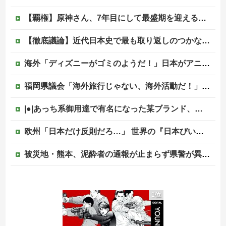
【覇権】原神さん、7年目にして最盛期を迎えるｗｗｗｗｗｗｗｗｗｗ
【徹底議論】近代日本史で最も取り返しのつかなかった失敗って何？他
海外「ディズニーがゴミのようだ！」日本がアニメ化した米人気SF作品に絶賛の声が殺到中
福岡県議会「海外旅行じゃない、海外活動だ！」→視察費2.65億円公開で再炎上ｗｗｗ
|●|あっち系御用達で有名になった某ブランド、一時は飛ぶ鳥を落とす勢いだったが今期の業績は……
欧州「日本だけ反則だろ…」 世界の『日本びいき』にヨーロッパ全土から不満の声
被災地・熊本、泥酔者の通報が止まらず県警が異例のお願い
外国人「2002年W杯は?」韓国サッカーに衝撃的不祥事！W杯予選でレフリーへの性的接待発覚！海外騒然！【海外の反応】
1位
日本の商船が中国に臨検された場合は「台湾軍が対応」と台湾軍トップ！
かつて650万部を誇った「週刊少年ジャンプ」、発行部数が初の100万部割れ