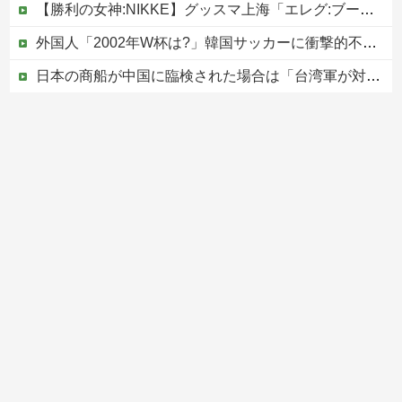
【勝利の女神:NIKKE】グッスマ上海「エレグ:ブーム・アンド・ショック」フィギュア【予約開始】
外国人「2002年W杯は?」韓国サッカーに衝撃的不祥事！W杯予選でレフリーへの性的接待発覚！海外騒然！【海外の反応】
日本の商船が中国に臨検された場合は「台湾軍が対応」と台湾軍トップ！
かつて650万部を誇った「週刊少年ジャンプ」、発行部数が初の100万部割れ
【移民政策反対】イオンの売り場で唐揚げを食う中国人の子供
Powered by livedoor 相互RSS