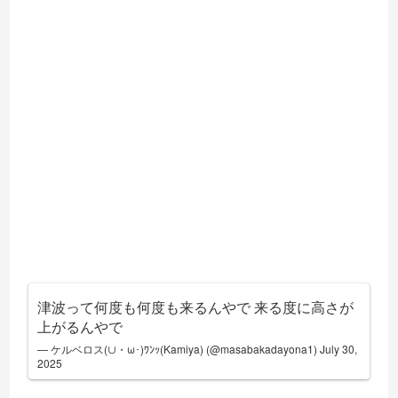
津波って何度も何度も来るんやで 来る度に高さが
上がるんやで
— ケルベロス(∪・ω･)ﾜﾝｯ(Kamiya) (@masabakadayona1)
July 30,
2025