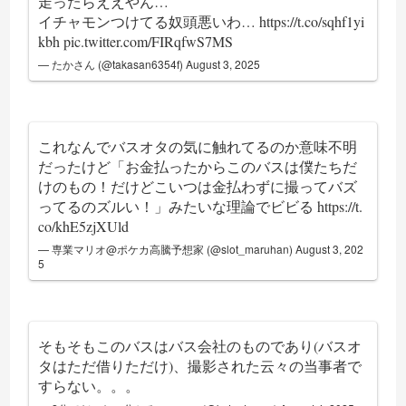
走ったらええやん…
イチャモンつけてる奴頭悪いわ…
https://t.co/sqhf1yi
kbh
pic.twitter.com/FIRqfwS7MS
— たかさん (@takasan6354f)
August 3, 2025
これなんでバスオタの気に触れてるのか意味不明
だったけど「お金払ったからこのバスは僕たちだ
けのもの！だけどこいつは金払わずに撮ってバズ
ってるのズルい！」みたいな理論でビビる
https://t.
co/khE5zjXUld
— 専業マリオ@ポケカ高騰予想家 (@slot_maruhan)
August 3, 202
5
そもそもこのバスはバス会社のものであり(バスオ
タはただ借りただけ)、撮影された云々の当事者で
すらない。。。