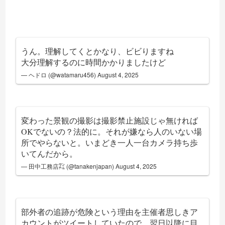
うん。理解してくとかなり、ビビりますね
大分理解するのに時間かかりましたけど
— ヘドロ (@watamaru456)
August 4, 2025
変わった景観の撮影は撮影禁止施設じゃ無ければ
OKでないの？法的に。それが嫌なら人のいない場
所でやらないと。いまどき一人一台カメラ持ち歩
いてんだから。
— 田中工務店㌠ (@tanakenjapan)
August 4, 2025
部外者の追跡が危険という理由を主催者思しきア
カウントがツイートしていたので、翌日以降に目