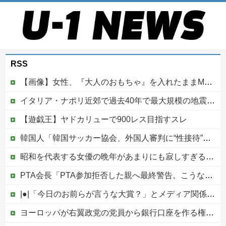
RSS
【画像】女性、『大人のおもちゃ』を入れたままMRI検査を受けた結果 →
イタリア・ナポリ近郊で過去40年で最大規模の地震「M4.7」の揺れを観測
【遊戯王】ヤドカリューで900レス目指すスレ
韓国人「韓国サッカー協会、外国人審判に“性接待”報道・・・」→「2002年の審判買収が事実だったのか？」「日本人が言ってたこと正しかったね・・・...
昭和を代表する女優の晩年があまりにも寂しすぎる！と話題に、自身の子供を餓死する寸前までネグレクトした挙句……他
PTA会長「PTA参加拒否した親へ最終警告。こうなってもいい？」
|●|「今日のお前らが言うな大賞？」とメディア関係者の一般人への苦言にツッコミ殺到、被災地の避難所でカメラまわすのは……
ヨーロッパが右翼政党の党員から銀行口座を作る権利を剥奪、そのせいで皮肉すぎる展開に突入しており……