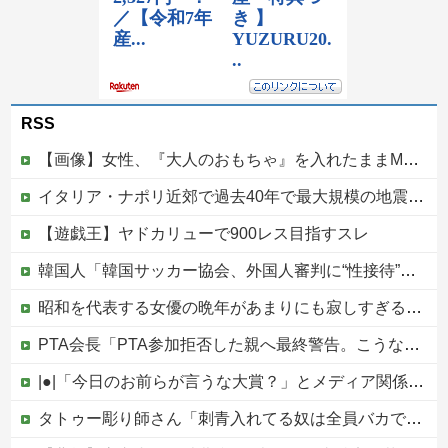
RSS
【画像】女性、『大人のおもちゃ』を入れたままMRI検査を受けた結果 →
イタリア・ナポリ近郊で過去40年で最大規模の地震「M4.7」の揺れを観測
【遊戯王】ヤドカリューで900レス目指すスレ
韓国人「韓国サッカー協会、外国人審判に“性接待”報道・・・」→「2002年の審判買収が事実だったのか？」「日本人が言ってたこと正しかったね・・・...
昭和を代表する女優の晩年があまりにも寂しすぎる！と話題に、自身の子供を餓死する寸前までネグレクトした挙句……他
PTA会長「PTA参加拒否した親へ最終警告。こうなってもいい？」
|●|「今日のお前らが言うな大賞？」とメディア関係者の一般人への苦言にツッコミ殺到、被災地の避難所でカメラまわすのは……
タトゥー彫り師さん「刺青入れてる奴は全員バカです」→30万再生ｗｗｗｗｗｗ