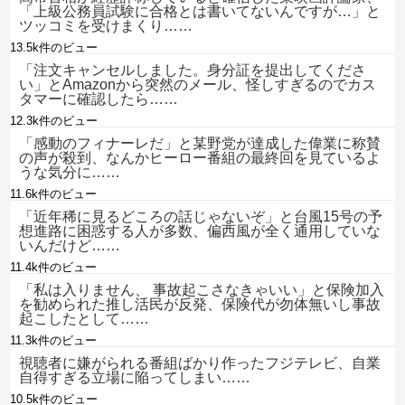
「上級公務員試験に合格とは書いてないんですが…」と
ツッコミを受けまくり……
13.5k件のビュー
「注文キャンセルしました。身分証を提出してくださ
い」とAmazonから突然のメール、怪しすぎるのでカス
タマーに確認したら……
12.3k件のビュー
「感動のフィナーレだ」と某野党が達成した偉業に称賛
の声が殺到、なんかヒーロー番組の最終回を見ているよ
うな気分に……
11.6k件のビュー
「近年稀に見るどころの話じゃないぞ」と台風15号の予
想進路に困惑する人が多数、偏西風が全く通用していな
いんだけど……
11.4k件のビュー
「私は入りません、 事故起こさなきゃいい」と保険加入
を勧められた推し活民が反発、保険代が勿体無いし事故
起こしたとして……
11.3k件のビュー
視聴者に嫌がられる番組ばかり作ったフジテレビ、自業
自得すぎる立場に陥ってしまい……
10.5k件のビュー