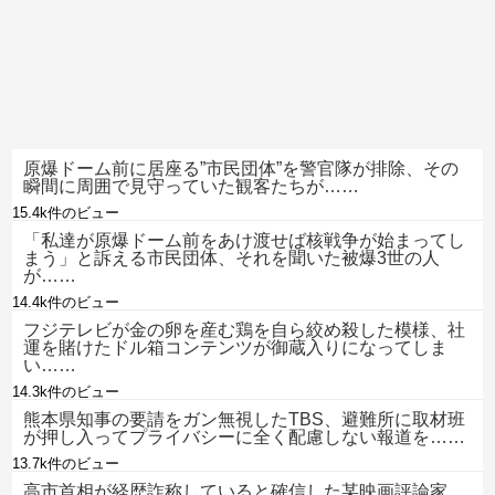
原爆ドーム前に居座る”市民団体”を警官隊が排除、その
瞬間に周囲で見守っていた観客たちが……
15.4k件のビュー
「私達が原爆ドーム前をあけ渡せば核戦争が始まってし
まう」と訴える市民団体、それを聞いた被爆3世の人
が……
14.4k件のビュー
フジテレビが金の卵を産む鶏を自ら絞め殺した模様、社
運を賭けたドル箱コンテンツが御蔵入りになってしま
い……
14.3k件のビュー
熊本県知事の要請をガン無視したTBS、避難所に取材班
が押し入ってプライバシーに全く配慮しない報道を……
13.7k件のビュー
高市首相が経歴詐称していると確信した某映画評論家、