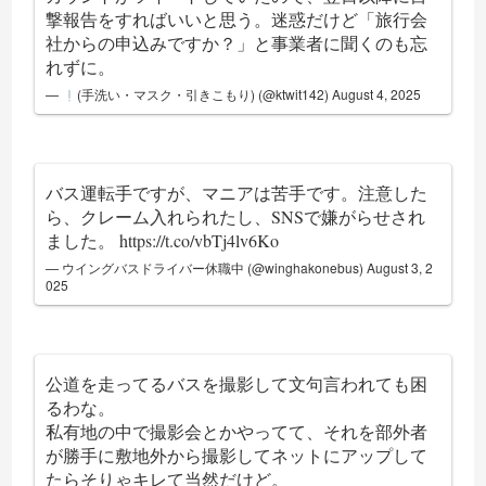
撃報告をすればいいと思う。迷惑だけど「旅行会
社からの申込みですか？」と事業者に聞くのも忘
れずに。
—
(手洗い・マスク・引きこもり) (@ktwit142)
August 4, 2025
バス運転手ですが、マニアは苦手です。注意した
ら、クレーム入れられたし、SNSで嫌がらせされ
ました。
https://t.co/vbTj4lv6Ko
— ウイングバスドライバー休職中 (@winghakonebus)
August 3, 2
025
公道を走ってるバスを撮影して文句言われても困
るわな。
私有地の中で撮影会とかやってて、それを部外者
が勝手に敷地外から撮影してネットにアップして
たらそりゃキレて当然だけど。