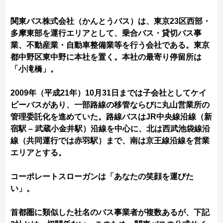
関東バス株式会社（かんとうバス）は、東京23区西部・
多摩東部を運行エリアとして、乗合バス・貸切バス事
業、不動産業・自動車整備業等を行う会社である。東京
都中野区東中野に本社を置く。本社の最寄り停留所は
「小滝橋」。
2009年（平成21年）10月31日までは子会社としてケイ
ビーバスがあり、一部路線の移管ならびに丸山営業所の
管理委託化を進めていた。路線バスはJR中央線沿線（新
宿駅 – 武蔵小金井駅）沿線を中心に、北は西武池袋線沿
線（共同運行では赤羽駅）まで、南は京王線沿線を営業
エリアとする。
コーポレートスローガンは「あなたの笑顔を運びた
い」。
首都圏に類似した社名のバス事業者が複数あるが、下記