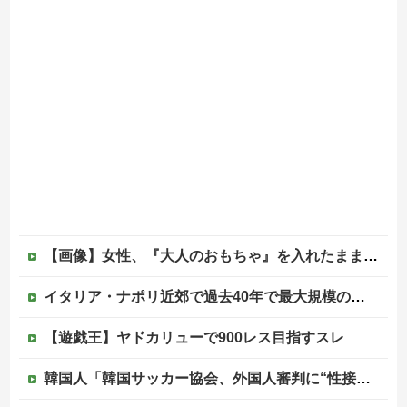
【画像】女性、『大人のおもちゃ』を入れたままMRI検査を受けた結果 →
イタリア・ナポリ近郊で過去40年で最大規模の地震「M4.7」の揺れを観測
【遊戯王】ヤドカリューで900レス目指すスレ
韓国人「韓国サッカー協会、外国人審判に“性接待”報道・・・」→「2002年の審判買収が事実だったのか？」「日本人が言ってたこと正しかったね・・・...