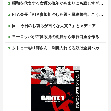
昭和を代表する女優の晩年があまりにも寂しすぎる！と話題に、自身の子供を餓死する寸前までネグレクトした挙句……他
PTA会長「PTA参加拒否した親へ最終警告。こうなってもいい？」
|●|「今日のお前らが言うな大賞？」とメディア関係者の一般人への苦言にツッコミ殺到、被災地の避難所でカメラまわすのは……
ヨーロッパが右翼政党の党員から銀行口座を作る権利を剥奪、そのせいで皮肉すぎる展開に突入しており……
タトゥー彫り師さん「刺青入れてる奴は全員バカです」→30万再生ｗｗｗｗｗｗ
タトゥー彫り師さん「刺青入れてる奴は全員バカです」→30万再生ｗｗｗｗｗｗ
1位
中国、三峡ダムが全開放流。長江流域で深刻な洪水被害
高市総理「物価上昇を上回る賃上げを日本に定着させる」⇒ 国家公務員月給3.51％増へ
中国の海水浴場の映像があまりにも・・・