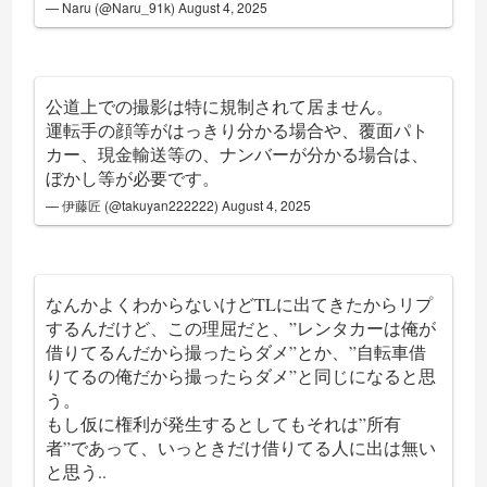
— Naru (@Naru_91k)
August 4, 2025
公道上での撮影は特に規制されて居ません。
運転手の顔等がはっきり分かる場合や、覆面パト
カー、現金輸送等の、ナンバーが分かる場合は、
ぼかし等が必要です。
— 伊藤匠 (@takuyan222222)
August 4, 2025
なんかよくわからないけどTLに出てきたからリプ
するんだけど、この理屈だと、”レンタカーは俺が
借りてるんだから撮ったらダメ”とか、”自転車借
りてるの俺だから撮ったらダメ”と同じになると思
う。
もし仮に権利が発生するとしてもそれは”所有
者”であって、いっときだけ借りてる人に出は無い
と思う..