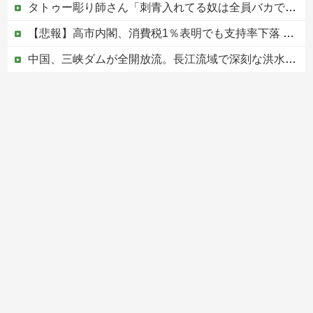
タトゥー彫り師さん「刺青入れてる奴は全員バカです」→30万再生ｗｗｗｗｗｗ
【悲報】高市内閣、消費税1％表明でも支持率下落 →ついに６割割れ
中国、三峡ダムが全開放流。長江流域で深刻な洪水被害
高市総理「物価上昇を上回る賃上げを日本に定着させる」⇒ 国家公務員月給3.51％増へ
中国の海水浴場の映像があまりにも・・・
Powered by livedoor 相互RSS