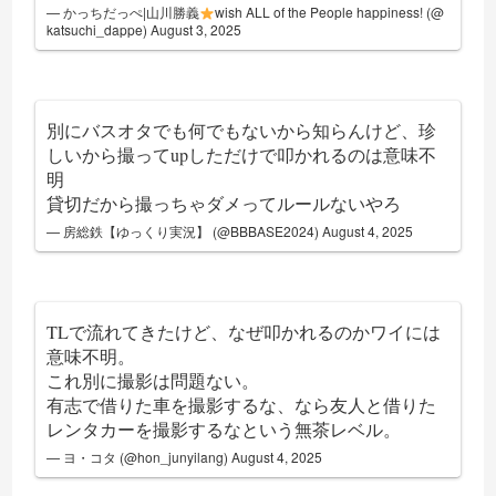
— かっちだっぺ|山川勝義
wish ALL of the People happiness! (@
katsuchi_dappe)
August 3, 2025
別にバスオタでも何でもないから知らんけど、珍
しいから撮ってupしただけで叩かれるのは意味不
明
貸切だから撮っちゃダメってルールないやろ
— 房総鉄【ゆっくり実況】 (@BBBASE2024)
August 4, 2025
TLで流れてきたけど、なぜ叩かれるのかワイには
意味不明。
これ別に撮影は問題ない。
有志で借りた車を撮影するな、なら友人と借りた
レンタカーを撮影するなという無茶レベル。
— ヨ・コタ (@hon_junyilang)
August 4, 2025