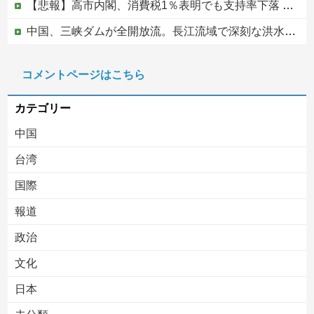
【悲報】高市内閣、消費税1％表明でも支持率下落 →ついに６割割れ
中国、三峡ダムが全開放流。長江流域で深刻な洪水被害
高市総理「物価上昇を上回る賃上げを日本に定着させる」⇒ 国家公務員月給3.51％増へ
コメントページはこちら
中国の海水浴場の映像があまりにも・・・
カテゴリー
中国
台湾
国際
報道
Powered by livedoor 相互RSS
政治
文化
日本