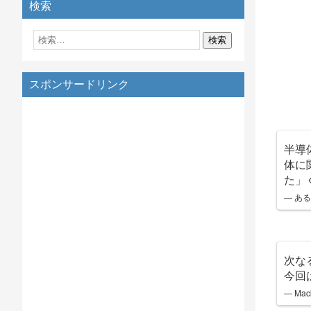
検索
スポンサードリンク
半導
体に
た」
— ある
次な
今回
— Mack