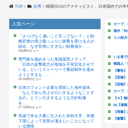
TOP
>
台湾
>
韓国NGOのアクティビスト、日本国内での半
人気ページ
「さりげなく凄いこと言ってない？」と財
務官僚の増上慢っぷりに衝撃を受ける人が
続出、なぜ官僚にすぎない財務省が……
19k件のビュー
専門家を舐めきった某国国営メディア、
「日本の反撃能力が地域を不安定化させて
いる」というストーリーで番組制作を進め
ようとするも……
18.1k件のビュー
日本のフォント企業を買収した海外資本、
「なんで自ら売上ゼロにするようなことす
るの」とドン引きするような方針転換
を……
17.7k件のビュー
高値で米を大量に仕入れた米卸大手、米価
下落によって決算が凄まじいことになって
いる模様