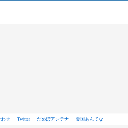
合わせ
Twitter
だめぽアンテナ
憂国あんてな