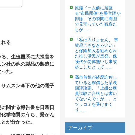
原爆ドーム前に居座
る”市民団体”を警官隊が
排除、その瞬間に周囲
で見守っていた観客た
ちが……
「私は入りません、 事
される
故起こさなきゃいい」
と保険加入を勧められ
た推し活民が反発、保
いる、生殖器系に大損害を
険代が勿体無いし事故
スン社の他の製品の製造に
起こしたとして……
なった。
高市首相が経歴詐称し
ていると確信した某映
、サムスン傘下の他の電子
画評論家、「上級公務
。
員試験に合格とは書い
てないんですが…」と
ツッコミを受けまく
況に関する報告書を日曜日
り……
害化学物質のうち、発がん
ことが分かった。
アーカイブ