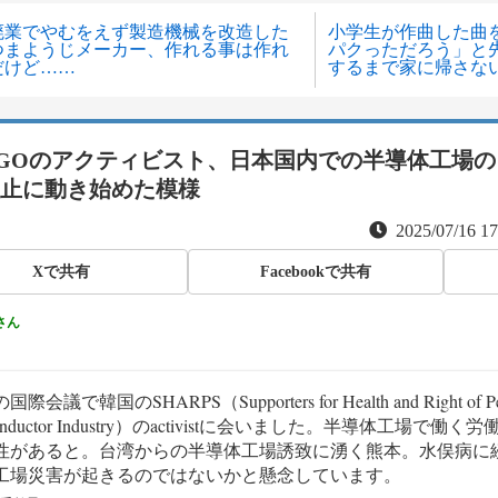
廃業でやむをえず製造機械を改造した
小学生が作曲した曲
つまようじメーカー、作れる事は作れ
パクっただろう」と
だけど……
するまで家に帰さな
GOのアクティビスト、日本国内での半導体工場の
止に動き始めた模様
2025/07/16 1
Xで共有
Facebookで共有
さん
際会議で韓国のSHARPS（Supporters for Health and Right of Peo
conductor Industry）のactivistに会いました。半導体工場で働く
性があると。台湾からの半導体工場誘致に湧く熊本。水俣病に
工場災害が起きるのではないかと懸念しています。