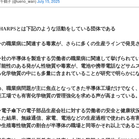
千鶴子 (@ueno_wan)
July 15, 2025
HARPSとは下記のような活動をしている団体である
ンの職業病に関連する毒素が、さらに多くの生産ラインで発見
ン社の半導体を製造する労働者の職業病に関連して挙げられて
可能性のある発がん性物質や毒素が、電池や携帯電話などサム
る化学物質の中にも多量に含まれていることが研究で明らかに
め、職業病問題が主に焦点となってきた半導体工場だけでなく
産工場でも有害化学物質の管理強化を求める声が高まっている
ン電子傘下の電子部品生産会社に対する労働者の安全と健康状
した結果、無線通信、家電、電池などの生産過程で使われる有
や生殖毒性物質の割合が半導体の職場と同等かそれ以上である