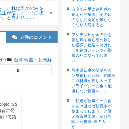
を「これは誰かの曲を
自宅で左手に違和感を
先生が信じず、「白状
»
覚えた開業医、その日
い」と言われ……
のうちに両足が動かな
くなり入院すると……
フジテレビが金の卵を
57件のコメント
産む鶏を自ら絞め殺し
た模様、社運を賭けた
ドル箱コンテンツが御
蔵入りになってしま
7:09
台湾
韓国・北朝鮮
い……
B!
熊本県知事の要請をガ
ン無視したTBS、避難所
に取材班が押し入って
プライバシーに全く配
慮しない報道を……
「私達が原爆ドーム前
ple in S
をあけ渡せば核戦争が
労働者に発
始まってしまう」と訴
続いて第
える市民団体、それを
聞いた被爆3世の人
が……