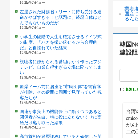
16.2k件のビュー
業者
左遷された財務省エリートに待ち受ける運
«
国産
命がやばすぎる！と話題に、経歴自体はと
るん
んでもないものだが……
15.3k件のビュー
小学生の段階で人生を確定させるドイツ式
の制度、「バカを振い落せるから合理的
韓国N
だ」と自惚れていた結果……
建設阻
13.8k件のビュー
視聴者に嫌がられる番組ばかり作ったフジ
テレビ、自業自得すぎる立場に陥ってしま
い……
12.9k件のビュー
原爆ドーム前に居座る”市民団体”を警官隊
1：
名無し
が排除、その瞬間に周囲で見守っていた観
客たちが……
12.6k件のビュー
台湾の国
国連が事実上の機能停止に陥りつつあると
emi
関係者が告白、特に役に立たないくせに高
給だけ毟り取った結果……
がん
12.4k件のビュー
二の
高市首相が経歴詐称していると確信した某