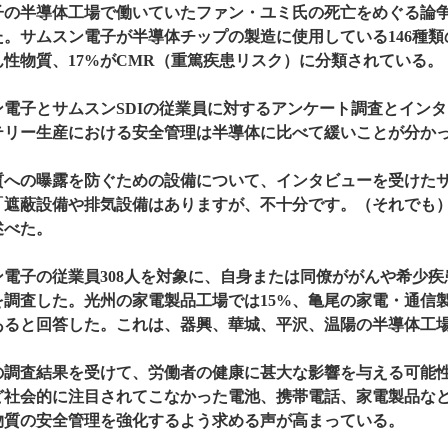
子の半導体工場で働いていたファン・ユミ氏の死亡をめぐる論
た。サムスン電子が半導体チップの製造に使用している146種類
ん性物質、17%がCMR（重篤疾患リスク）に分類されている。
ン電子とサムスンSDIの従業員に対するアンケート調査とイン
テリー生産における安全管理は半導体に比べて緩いことが分か
質への曝露を防ぐための設備について、インタビューを受けたサム
「遮蔽設備や排気設備はありますが、不十分です。（それでも
述べた。
ン電子の従業員308人を対象に、自身または同僚ががんや希少
調査した。光州の家電製品工場では15%、亀尾の家電・通信製品
あると回答した。これは、器興、華城、平沢、温陽の半導体工場
の調査結果を受けて、労働者の健康に甚大な影響を与える可能
ど社会的に注目されてこなかった電池、携帯電話、家電製品な
物質の安全管理を強化するよう求める声が高まっている。