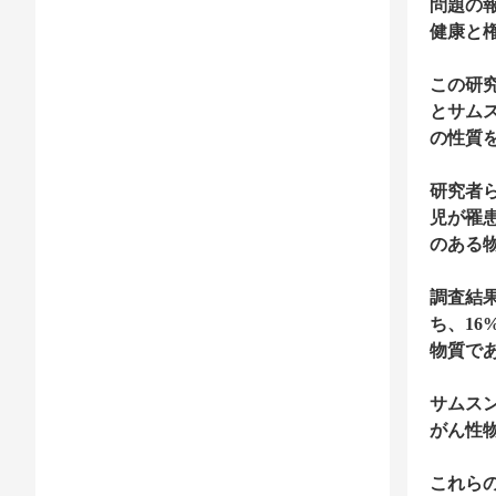
問題の
健康と
この研
とサム
の性質
研究者
児が罹
のある
調査結
ち、1
物質で
サムスン
がん性物
これら