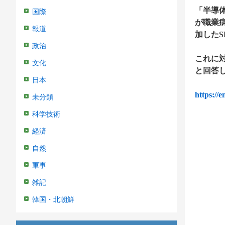
「半導
国際
が職業
報道
加したS
政治
これに
文化
と回答
日本
https://e
未分類
科学技術
経済
自然
軍事
雑記
韓国・北朝鮮