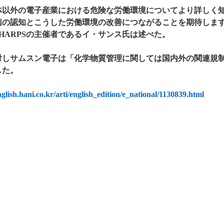
体以外の電子産業における危険な労働環境についてより詳しく
病の認知とこうした労働環境の改善につながることを期待しま
HARPSの主催者であるイ・サンス氏は述べた。
対しサムスン電子は「化学物質管理に関しては国内外の関連規
した。
nglish.hani.co.kr/arti/english_edition/e_national/1130839.html