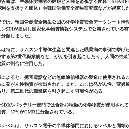
報告書は、半導体労働者の健康と人権を監視する団体「SHARP
権利を支援する団体）や韓国労働安全衛生研究院などが起草し
究では、韓国労働安全衛生公団の化学物質安全データシート情
スンSDIが提供し国家化学物質情報システムで公開されている
を分類しました。
らは特に、サムスン半導体生産と関連した職業病の事例で挙げ
患する第2世代職業病など、がんを引き起こしたり、人間の生殖
物質の割合に注目した。
果によると、携帯電話などの無線通信機器の製造に使用される7
6%に発がん性物質が検出された。また、21%は発がん性、変異
あり、第二世代の職業病を引き起こす可能性がある。
SDIのバッテリー部門では合計43種類の化学物質が使用されて
質、37%がCMRに分類されている。
のレベルは、サムスン電子の半導体部門におけるレベルと同等