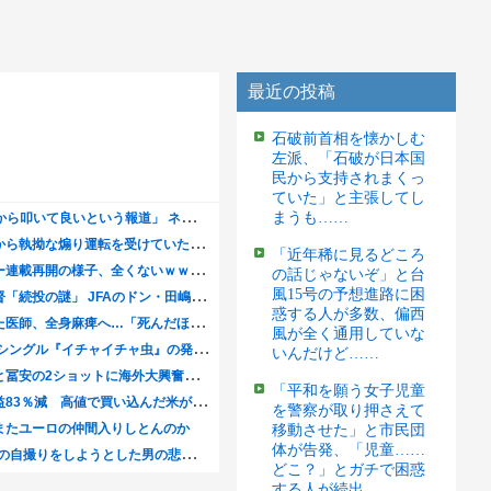
最近の投稿
石破前首相を懐かしむ
左派、「石破が日本国
民から支持されまくっ
ていた」と主張してし
まうも……
「近年稀に見るどころ
の話じゃないぞ」と台
風15号の予想進路に困
惑する人が多数、偏西
風が全く通用していな
いんだけど……
「平和を願う女子児童
を警察が取り押さえて
移動させた」と市民団
体が告発、「児童……
どこ？」とガチで困惑
する人が続出