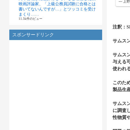
— 上野
映画評論家、「上級公務員試験に合格とは
書いてないんですが…」とツッコミを受け
まくり……
11.5k件のビュー
注釈：S
スポンサードリンク
サムス
サムス
与える
使われ
このた
製品生
サムス
に調査
性物質