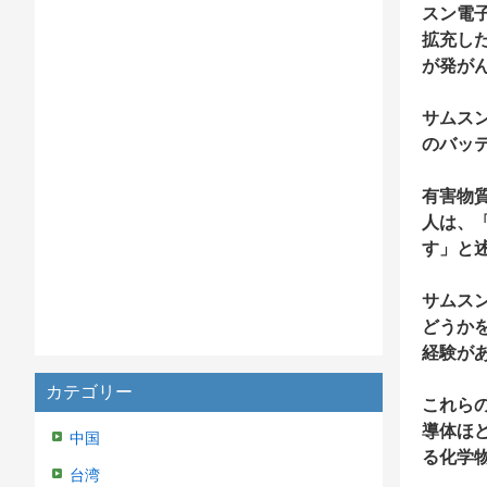
スン電
拡充し
が発が
サムス
のバッ
有害物
人は、
す」と
サムス
どうかを
経験が
カテゴリー
これら
導体ほ
中国
る化学
台湾