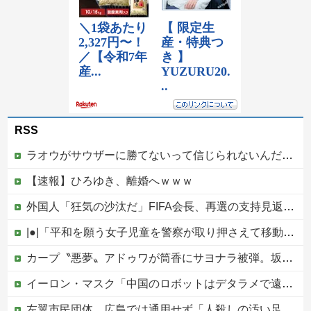
RSS
ラオウがサウザーに勝てないって信じられないんだが…
【速報】ひろゆき、離婚へｗｗｗ
外国人「狂気の沙汰だ」FIFA会長、再選の支持見返りにモロッコへ2030年W杯決勝の開催を打診か！海外から批判殺到！【海外の反応】
|●|「平和を願う女子児童を警察が取り押さえて移動させた」と市民団体が告発、「児童……どこ？」とガチで困惑する人が続出
カープ〝悪夢〟アドゥワが筒香にサヨナラ被弾。坂倉11号！斉藤優5回2失点！辻遠藤ら0封も高が同点被弾。4連敗で今季ワースト借金17【広島3-4xDeNA/試合結果】他
イーロン・マスク「中国のロボットはデタラメで遠隔操作してるだけ」
左翼市民団体、広島では通用せず「人殺しの汚い足で広島の土を踏むな！」→広島県民「お前らの方が汚いんじゃ！」「ワシらが広島県民じゃ」