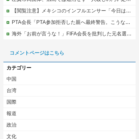
【閲覧注意】メキシコのインフルエンサー「今日は友達と配達員のアルバイトを体験してみるよ！！」←結果・・・
PTA会長「PTA参加拒否した親へ最終警告。こうなってもいい？」
海外「お前が言うな！」FIFA会長を批判した元名選手に海外から猛反発！（海外の反応）
ひろゆき「出馬する気ないから話さなかった」妻「それでも不誠実だろ」→離婚協議へｗｗｗｗｗ
コメントページはこちら
中国の海水浴場の映像があまりにも・・・
カテゴリー
中国
台湾
国際
報道
Powered by livedoor 相互RSS
政治
文化