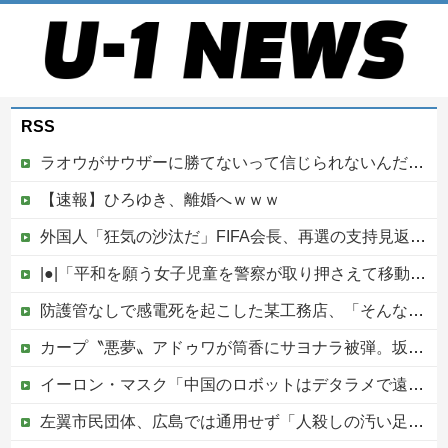
RSS
ラオウがサウザーに勝てないって信じられないんだが…
【速報】ひろゆき、離婚へｗｗｗ
外国人「狂気の沙汰だ」FIFA会長、再選の支持見返りにモロッコへ2030年W杯決勝の開催を打診か！海外から批判殺到！【海外の反応】
|●|「平和を願う女子児童を警察が取り押さえて移動させた」と市民団体が告発、「児童……どこ？」とガチで困惑する人が続出
防護管なしで感電死を起こした某工務店、「そんな危険な現場お断りしますわ!と断って正解やったわ」と業者が業界事情を告白
カープ〝悪夢〟アドゥワが筒香にサヨナラ被弾。坂倉11号！斉藤優5回2失点！辻遠藤ら0封も高が同点被弾。4連敗で今季ワースト借金17【広島3-4xDeNA/試合結果】他
イーロン・マスク「中国のロボットはデタラメで遠隔操作してるだけ」
左翼市民団体、広島では通用せず「人殺しの汚い足で広島の土を踏むな！」→広島県民「お前らの方が汚いんじゃ！」「ワシらが広島県民じゃ」