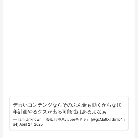
デカいコンテンツならそのぶん金も動くからな10
年計画やるクズが出る可能性はあるよなぁ
— I am Unknown 『擬似邪神系vtuberモドキ』 (@gxMa9XTdo1p4h
q4)
April 27, 2025