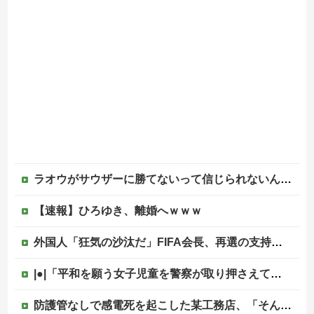
ラオウがサウザーに勝てないって信じられないんだが…
【速報】ひろゆき、離婚へｗｗｗ
外国人「狂気の沙汰だ」FIFA会長、再選の支持見返りにモロッコへ2030年W杯決勝の開催を打診か！海外から批判殺到！【海外の反応】
|●|「平和を願う女子児童を警察が取り押さえて移動させた」と市民団体が告発、「児童……どこ？」とガチで困惑する人が続出
防護管なしで感電死を起こした某工務店、「そんな危険な現場お断りしますわ!と断って正解やったわ」と業者が業界事情を告白