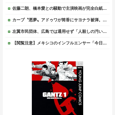
佐藤二朗、橋本愛との騒動で主演映画が完全白紙へｗｗｗｗｗ
カープ〝悪夢〟アドゥワが筒香にサヨナラ被弾。坂倉11号！斉藤優5回2失点！辻遠藤ら0封も高が同点被弾。4連敗で今季ワースト借金17【広島3-4xDeNA/試合結果】他
左翼市民団体、広島では通用せず「人殺しの汚い足で広島の土を踏むな！」→広島県民「お前らの方が汚いんじゃ！」「ワシらが広島県民じゃ」
【閲覧注意】メキシコのインフルエンサー「今日は友達と配達員のアルバイトを体験してみるよ！！」←結果・・・
PTA会長「PTA参加拒否した親へ最終警告。こうなってもいい？」
1位
海外「お前が言うな！」FIFA会長を批判した元名選手に海外から猛反発！（海外の反応）
ひろゆき「出馬する気ないから話さなかった」妻「それでも不誠実だろ」→離婚協議へｗｗｗｗｗ
中国の海水浴場の映像があまりにも・・・