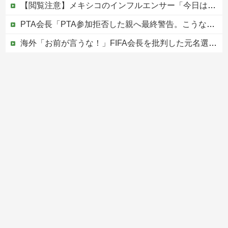
【閲覧注意】メキシコのインフルエンサー「今日は友達と配達員のアルバイトを体験してみるよ！！」←結果・・・
PTA会長「PTA参加拒否した親へ最終警告。こうなってもいい？」
海外「お前が言うな！」FIFA会長を批判した元名選手に海外から猛反発！（海外の反応）
ひろゆき「出馬する気ないから話さなかった」妻「それでも不誠実だろ」→離婚協議へｗｗｗｗｗ
中国の海水浴場の映像があまりにも・・・
Powered by livedoor 相互RSS