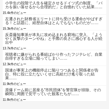
小学生の段階で人生を確定させるドイツ式の制度、「バ
カを振い落せるから合理的だ」と自惚れていた結果……
15.4k件のビュー
左遷された財務省エリートに待ち受ける運命がやばすぎ
る！と話題に、経歴自体はとんでもないものだが……
15.3k件のビュー
反斎藤知事派が本丸に攻め込まれる窮地に突入、「よう
やく反撃のターンやね」と手際の良さに感心する人が続
出中
13.7k件のビュー
視聴者に嫌がられる番組ばかり作ったフジテレビ、自業
自得すぎる立場に陥ってしまい……
12.3k件のビュー
国連が事実上の機能停止に陥りつつあると関係者が告
白、特に役に立たないくせに高給だけ毟り取った結
果……
11.9k件のビュー
原爆ドーム前に居座る”市民団体”を警官隊が排除、その
瞬間に周囲で見守っていた観客たちが……
11.8k件のビュー