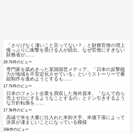
「さりげなく凄いこと言ってない？」と財務官僚の増上
慢っぷりに衝撃を受ける人が続出、なぜ官僚にすぎない
財務省が……
18.7k件のビュー
専門家を舐めきった某国国営メディア、「日本の反撃能
力が地域を不安定化させている」というストーリーで番
組制作を進めようとするも……
17.7k件のビュー
日本のフォント企業を買収した海外資本、「なんで自ら
売上ゼロにするようなことするの」とドン引きするよう
な方針転換を……
17.3k件のビュー
高値で米を大量に仕入れた米卸大手、米価下落によって
決算が凄まじいことになっている模様
16k件のビュー