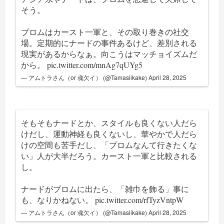
そう。
プロムはカースト一軍と、その取り巻きの社交
場。定期的にナードの事件あるけど、差別される
現実があるからなぁ。向こうはマッチョイズムだ
から。
pic.twitter.com/mnAg7qUYg5
— アムトラさん（or 魂欠イ） (@Tamasiikake)
April 28, 2025
そもそもナードとか、スタイルも良くない人だら
けだし、運動神経も良くないし、華やかで人だら
けの空間も苦手だし、「プロムなんて行きたくな
い」人が大半だろう。カースト一軍と比較される
し。
ナードがプロムに出たら、「雑巾を飾る」事に
も、なりかねない。
pic.twitter.com/rfTyzVntpW
— アムトラさん（or 魂欠イ） (@Tamasiikake)
April 28, 2025