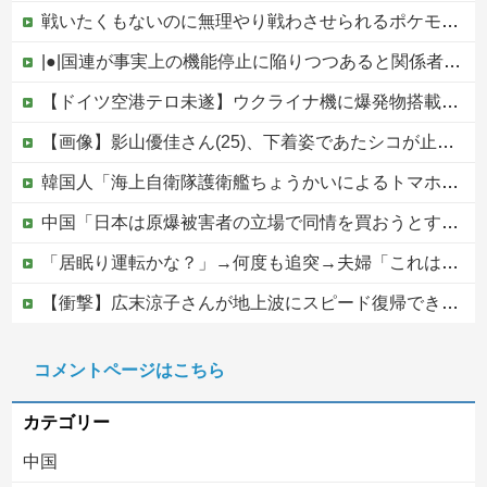
戦いたくもないのに無理やり戦わさせられるポケモンが可哀想
|●|国連が事実上の機能停止に陥りつつあると関係者が告白、特に役に立たないくせに高給だけ毟り取った結果……
【ドイツ空港テロ未遂】ウクライナ機に爆発物搭載ドローン接近→空港職員が蹴り落とす 偶然起爆せず最悪の事態回避「高性能C4搭載していた」他
【画像】影山優佳さん(25)、下着姿であたシコが止まらない
韓国人「海上自衛隊護衛艦ちょうかいによるトマホーク巡航ミサイルの実射試験に韓国人が衝撃！」→「着々と進む最新鋭の防衛装備‥」
中国「日本は原爆被害者の立場で同情を買おうとするのを止めろ」
「居眠り運転かな？」→何度も追突→夫婦「これは事故じゃない」と気付く…
【衝撃】広末涼子さんが地上波にスピード復帰できる理由←コレ、誰にも分からない模様w w w w w w w w
ジャンポケ斎藤と代理人のやりとり、「地獄すぎて完全にコントになってる……」と衝撃を受ける人が続出中
コメントページはこちら
京都の寺がまた燃える「中国人に脅迫されていた」
カテゴリー
中国