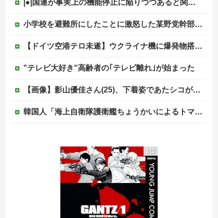
|●|国連が事実上の機能停止に陥りつつあると関係者が告白、特に役に立たないくせに高給だけ毟り取った結果……
小学校を避難所にしたことに激怒した某野党幹部、僅か3文字で論破される偉業を達成してしまい……
【ドイツ空港テロ未遂】ウクライナ機に爆発物搭載ドローン接近→空港職員が蹴り落とす 偶然起爆せず最悪の事態回避「高性能C4搭載していた」他
"テレビ大好き"高齢者の｢テレビ離れ｣が始まった
【画像】影山優佳さん(25)、下着姿であたシコが止まらない
韓国人「海上自衛隊護衛艦ちょうかいによるトマホーク巡航ミサイルの実射試験に韓国人が衝撃！」→「着々と進む最新鋭の防衛装備‥」
中国「日本は原爆被害者の立場で同情を買おうとするのを止めろ」
1位
「居眠り運転かな？」→何度も追突→夫婦「これは事故じゃない」と気付く…
ジャンポケ斎藤と代理人のやりとり、「地獄すぎて完全にコントになってる……」と衝撃を受ける人が続出中
京都の寺がまた燃える「中国人に脅迫されていた」