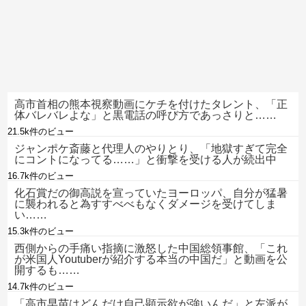
高市首相の熊本視察動画にケチを付けたタレント、「正
体バレバレよな」と黒電話の呼び方であっさりと……
21.5k件のビュー
ジャンポケ斎藤と代理人のやりとり、「地獄すぎて完全
にコントになってる……」と衝撃を受ける人が続出中
16.7k件のビュー
化石賞だの御高説を宣っていたヨーロッパ、自分が猛暑
に襲われると為すすべべもなくダメージを受けてしま
い……
15.3k件のビュー
西側からの手痛い指摘に激怒した中国総領事館、「これ
が米国人Youtuberが紹介する本当の中国だ」と動画を公
開するも……
14.7k件のビュー
「高市早苗はどんだけ自己顕示欲が強いんだ」と左派が