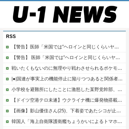
RSS
【警告】医師「米国では”ヘロインと同じくらいヤバい薬”が日本では平気で処方されてる」
【警告】 医師「米国では”ヘロインと同じくらいヤバい薬”が日本では平気で処方されてる」
戦いたくもないのに無理やり戦わさせられるポケモンが可哀想
|●|国連が事実上の機能停止に陥りつつあると関係者が告白、特に役に立たないくせに高給だけ毟り取った結果……
小学校を避難所にしたことに激怒した某野党幹部、僅か3文字で論破される偉業を達成してしまい……
【ドイツ空港テロ未遂】ウクライナ機に爆発物搭載ドローン接近→空港職員が蹴り落とす 偶然起爆せず最悪の事態回避「高性能C4搭載していた」他
【画像】影山優佳さん(25)、下着姿であたシコが止まらない
韓国人「海上自衛隊護衛艦ちょうかいによるトマホーク巡航ミサイルの実射試験に韓国人が衝撃！」→「着々と進む最新鋭の防衛装備‥」