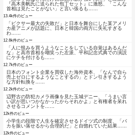
『高木美帆氏に送られた包丁セット』に激怒、「こんな
首相は見たことがない」と言い張るも……
13.4k件のビュー
「ピクサー最大の失敗だ」と日本を舞台にした某アメリ
カ産アニメが話題に、日本と韓国の両方に失礼すぎる
わ……
12.8k件のビュー
「人に恨みを買うようなことをしている自覚はあるんだ
な」と高市首相を嘲笑った左派、平和記念式典での演説
にケチを付けるも……
12.7k件のビュー
日本のフォント企業を買収した海外資本、「なんで自ら
売上ゼロにするようなことするの」とドン引きするよう
な方針転換を……
12.2k件のビュー
辺野古の防犯カメラ画像を見た玉城デニー、「うまい言
い訳が思いつかなかったからそれかよ」と有権者を呆れ
させるコメントを……
12k件のビュー
小学生の段階で人生を確定させるドイツ式の制度、「バ
カを振い落せるから合理的だ」と自惚れていた結果……
12k件のビュー