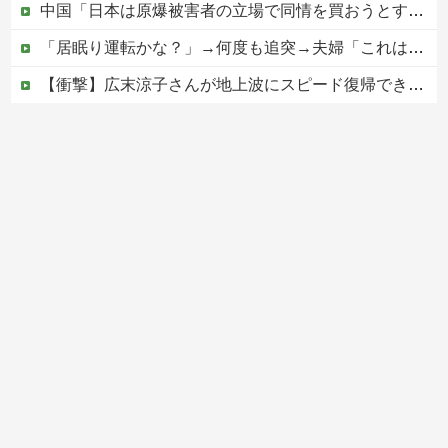
中国「日本は原爆被害者の立場で同情を買おうとするのを止めろ」
「居眠り運転かな？」→何度も追突→夫婦「これは事故じゃない」と気付く…
【衝撃】広末涼子さんが地上波にスピード復帰できる理由←コレ、誰にも分からない模様w w w w w w w w
ジャンポケ斎藤と代理人のやりとり、「地獄すぎて完全にコントになってる……」と衝撃を受ける人が続出中
京都の寺がまた燃える「中国人に脅迫されていた」
Powered by livedoor 相互RSS