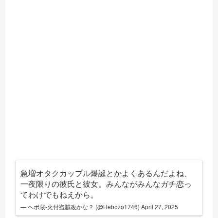
急増オタクカップル爆誕とかよくあるんだよね、
一夜限りの彼氏と彼女。みんながみんなガチ恋っ
てわけでもねえから。
— ヘボ蔵-火付盗賊改かな？ (@Hebozo1746)
April 27, 2025