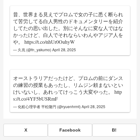
昔、世界まる見えでプロムで女の子に悉く断られ
て苦労してる白人男性のドキュメンタリーを紹介
してたの思い出した。別にそんなに変な人ではな
かったけど、白人でそれならいわんやアジア人を
や。
https://t.co/nhUr0OuhyW
— 久兆 (@fn_yakumo)
April 28, 2025
オーストラリアだったけど、プロムの前にダンス
の練習の授業もあったし、リムジン頼まないとい
けいないし、あれってけっこう大変やった。
http
s://t.co/4YF5bUSRmF
— 化粧心理学者 平松隆円 (@ryuenhrmt)
April 28, 2025
X
Facebook
B!