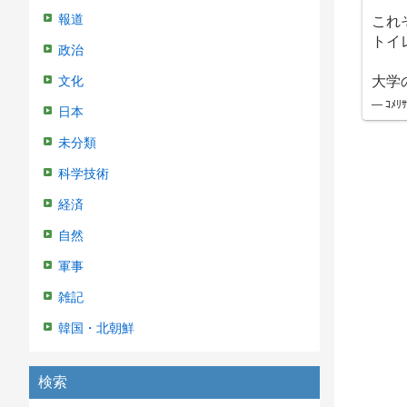
これ
報道
トイ
政治
大学
文化
— ｺﾒﾘｻ
日本
未分類
科学技術
経済
自然
軍事
雑記
韓国・北朝鮮
検索