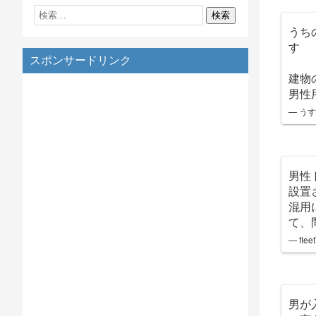
うち
す
スポンサードリンク
建物
男性
— うすら
男性
設置
混用
て、
— flee
男が