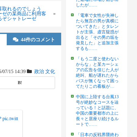
したが……
算取れるのでしょう
ーゼの某商品に利用客
»
「電車で女性が失神し
るぞシャトレーゼ
たら無言の男が真横に
ついてきた」とタレン
トが主張、虚言疑惑が
出ると「その男の垢を
44件のコメント
発見した」と追加主張
するも……
「もう二度と使わない
からな」と某カーシェ
アの広告を信じた人が
/07/15 14:39
政治
文化
絶叫、船が遅れたから
バスが無くなって困っ
B!
てたりこの看板が…
中国に上陸する台風13
号が絶妙なコースを辿
っている！と話題に、
中国の重要都市の上に
P
pic.twitt
長々と居座り続けるル
ートで……
「日本の反戦界隈終わ