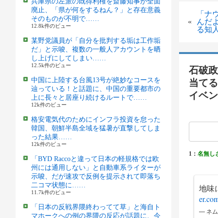
兵庫県の左派の既得利権を斎藤知事が全面
廃止、「県が何をするねん？」と存在意義
「ナ
そのものが不明で……
«
んだ
12.8k件のビュー
る知
某野党議員が「自分を批判する垢は工作垢
だ」と示唆、複数の一般人アカウントを晒
し上げにしてしまい……
12.5k件のビュー
石破政
中国に上陸する台風13号が絶妙なコースを
当てる
辿っている！と話題に、中国の重要都市の
イベン
上に長々と居座り続けるルートで……
12k件のビュー
格安電気代のためにインフラ投資を怠った
韓国、朝鮮半島全域を猛暑が直撃してしま
った結果……
12k件のビュー
1：
名無し
「BYD Raccoと違って日本の軽規格では欧
州には通用しない」と自動車系ライターが
示唆、だが速攻で反例を提示されて即落ち
二コマ状態に……
地味
11.7k件のビュー
er.c
「日本の反戦界隈終わってて草」と海自ト
— ネ
マホークへの例の界隈の反応が話題に、今