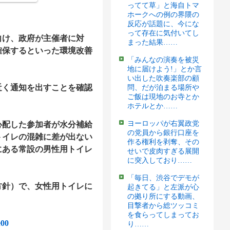
ってて草」と海自トマ
ホークへの例の界隈の
反応が話題に、今にな
って存在に気付いてし
向け、政府が主催者に対
まった結果……
確保するといった環境改善
「みんなの演奏を被災
地に届けよう!」とか言
い出した吹奏楽部の顧
く通知を出すことを確認
問、だが泊まる場所や
ご飯は現地のお寺とか
ホテルとか……
ヨーロッパが右翼政党
配した参加者が水分補給
の党員から銀行口座を
トイレの混雑に差が出ない
作る権利を剥奪、その
にある常設の男性用トイレ
せいで皮肉すぎる展開
に突入しており……
「毎日、渋谷でデモが
針）で、女性用トイレに
起きてる」と左派が心
の拠り所にする動画、
目撃者から総ツッコミ
を食らってしまってお
e00
り……