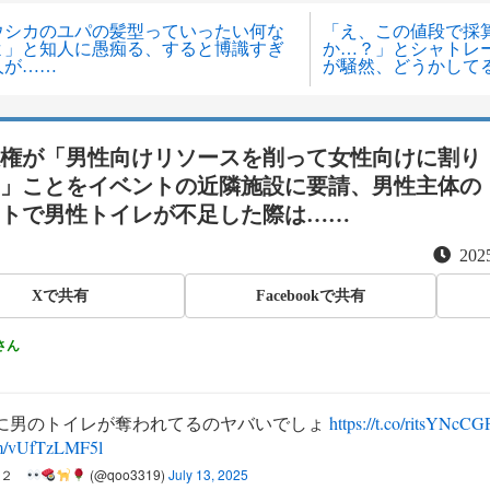
ウシカのユパの髪型っていったい何な
「え、この値段で採
よ」と知人に愚痴る、すると博識すぎ
か…？」とシャトレ
人が……
が騒然、どうかして
権が「男性向けリソースを削って女性向けに割り
」ことをイベントの近隣施設に要請、男性主体の
トで男性トイレが不足した際は……
2025
Xで共有
Facebookで共有
さん
に男のトイレが奪われてるのヤバいでしょ
https://t.co/ritsYNcCG
om/vUfTzLMF5l
ム２
(@qoo3319)
July 13, 2025