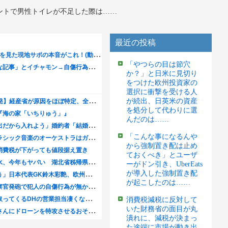
ントで男性トイレが不足した際は……
最近の投稿
「やつらの目は節穴
か？」と日米に見切り
をつけた欧州投資家の
選択に衝撃を受ける人
が続出、日英米の資産
を処分して代わりに選
んだのは……
「こんな事になるんや
から強制置き配は止め
ておくべき」とユーザ
ーがドン引き、UberEats
が導入した強制置き配
が起こしたのは……
消費税減税に反対して
いた財務省の面目が丸
潰れに、減税が決まっ
た途端に市場が動き出