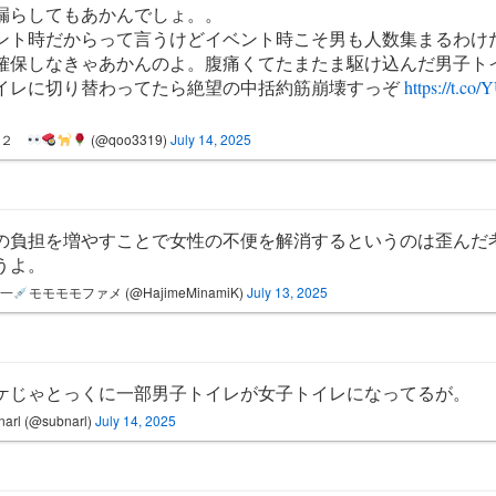
漏らしてもあかんでしょ。。
ント時だからって言うけどイベント時こそ男も人数集まるわけ
確保しなきゃあかんのよ。腹痛くてたまたま駆け込んだ男子ト
イレに切り替わってたら絶望の中括約筋崩壊すっぞ
https://t.c
ム２
(@qoo3319)
July 14, 2025
の負担を増やすことで女性の不便を解消するというのは歪んだ
うよ。
風一
モモモモファメ (@HajimeMinamiK)
July 13, 2025
ケじゃとっくに一部男子トイレが女子トイレになってるが。
arl (@subnarl)
July 14, 2025