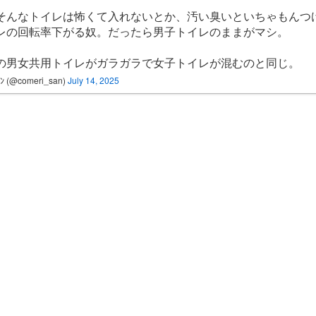
そんなトイレは怖くて入れないとか、汚い臭いといちゃもんつ
レの回転率下がる奴。だったら男子トイレのままがマシ。
の男女共用トイレがガラガラで女子トイレが混むのと同じ。
ﾝ (@comeri_san)
July 14, 2025