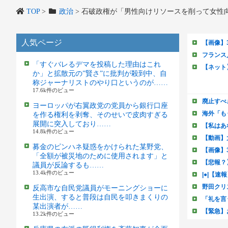
TOP
>
政治
>
石破政権が「男性向けリソースを削って女性
人気ページ
「すぐバレるデマを投稿した理由はこれ
か」と拡散元の”賢さ”に批判が殺到中、自
称ジャーナリストのやり口というのが……
17.6k件のビュー
ヨーロッパが右翼政党の党員から銀行口座
を作る権利を剥奪、そのせいで皮肉すぎる
展開に突入しており……
14.8k件のビュー
募金のピンハネ疑惑をかけられた某野党、
「全額が被災地のために使用されます」と
議員が反論するも……
13.4k件のビュー
反高市な自民党議員がモーニングショーに
生出演、すると普段は自民を叩きまくりの
某出演者が……
13.2k件のビュー