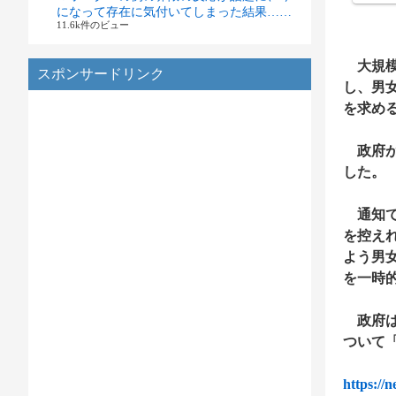
になって存在に気付いてしまった結果……
11.6k件のビュー
大規模
スポンサードリンク
し、男
を求め
政府が
した。
通知で
を控え
よう男
を一時
政府は
ついて
https://