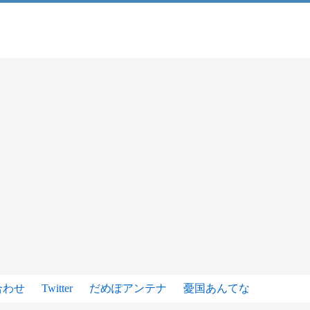
合わせ
Twitter
だめぽアンテナ
憂国あんてな