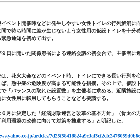
イベント開催時などに発生しやすい女性トイレの行列解消に
女間で待ち時間に差が生じないよう女性用の仮設トイレを十分
る緊急通知を初めて出す。
９日に開いた関係府省による連絡会議の初会合で、主催者に近
は、花火大会などのイベント時、トイレにできる長い行列を心
れば、熱中症の危険度が高まる可能性を指摘。その上で、仮設
女で「バランスの取れた設置数」を主催者に求める。近隣施設
的に女性用に転用してもらうことなども要請する。
６月に決定した「経済財政運営と改革の基本方針」（骨太の方
「利用環境の改善に向けて対策を推進する」と明記した。
news.yahoo.co.jp/articles/7d25f58418824a9c3af5cf2cfc2476059d0b6