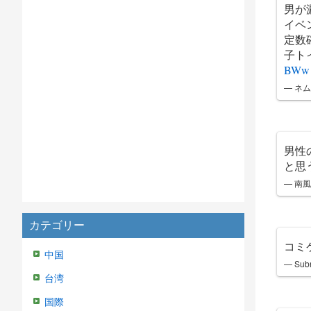
男が
イベ
定数
子ト
BWw
— ネ
男性
と思
— 南
カテゴリー
コミ
中国
— Subn
台湾
国際