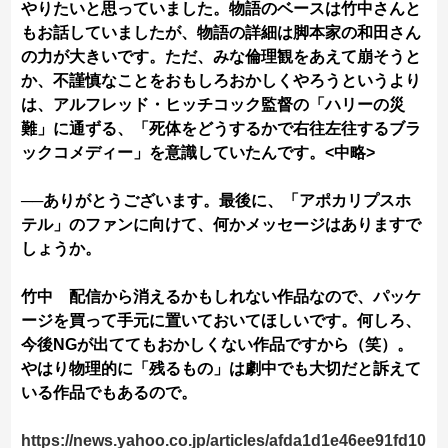
やりたいと思っていました。物語のベースは竹中さんと
もお話していましたが、物語の詳細は脚本家の和田さん
の力が大きいです。ただ、みな倫理観をあえて崩そうと
か、不謹慎なことをおもしろおかしくやろうというより
は、アルフレッド・ヒッチコック監督の「ハリーの災
難」に通ずる、「死体をどうするかで右往左往するブラ
ックコメディー」を意識していたんです。<中略>
──ありがとうございます。最後に、「アポカリプスホ
テル」のファンに向けて、何かメッセージはありますで
しょうか。
竹中 配信から消えるかもしれない作品なので、パッケ
ージを買って手元に置いておいてほしいです。何しろ、
今後NGが出ててもおかしくない作品ですから（笑）。
やはり物理的に「残るもの」は劇中でも大切だと訴えて
いる作品でもあるので。
https://news.yahoo.co.jp/articles/afda1d1e46ee91fd10