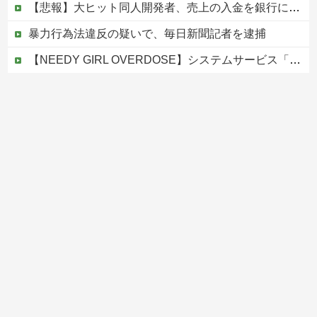
【悲報】大ヒット同人開発者、売上の入金を銀行に拒否され受け取れず、多額の納税義務だけが残るｗｗｗｗｗ
暴力行為法違反の疑いで、毎日新聞記者を逮捕
【NEEDY GIRL OVERDOSE】システムサービス「超絶最かわてんしちゃん」プライズフィギュア【彩色原型公開】
【画像】 福岡、こんなのが普通に走ってるｗｗｗｗｗｗｗｗｗｗｗｗｗｗｗｗｗｗｗｗｗｗｗｗｗｗｗｗｗｗｗｗｗｗｗｗｗｗｗｗ
【移民政策反対】イオンの売り場で唐揚げを食う中国人の子供
Powered by livedoor 相互RSS