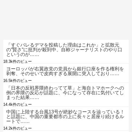
「すぐバレるデマを投稿した理由はこれか」と拡散元
の”賢さ”に批判が殺到中、自称ジャーナリストのやり口
というのが……
18.3k件のビュー
ヨーロッパが右翼政党の党員から銀行口座を作る権利を
剥奪、そのせいで皮肉すぎる展開に突入しており……
16.5k件のビュー
「日本の反戦界隈終わってて草」と海自トマホークへの
例の界隈の反応が話題に、今になって存在に気付いてし
まった結果……
14.4k件のビュー
中国に上陸する台風13号が絶妙なコースを辿っている！
と話題に、中国の重要都市の上に長々と居座り続けるル
ートで……
14.2k件のビュー