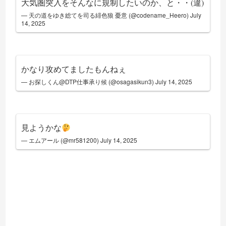
大気圏突入をそんなに規制したいのか、と・・(違)
— 天の道をゆき総てを司る緋色狼 憂意 (@codename_Heero)
July
14, 2025
かなり攻めてましたもんねぇ
— お探しくん@DTP仕事承り候 (@osagasikun3)
July 14, 2025
見ようかな
— エムアール (@mr581200)
July 14, 2025