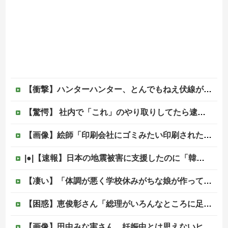
【衝撃】ハンターハンター、とんでもねえ伏線が発掘される。クルタ族の虐殺犯人がツェリードニヒだった模様！
【驚愕】 社内で「これ」のやり取りしてたら逮捕されたんだがｗｗｗｗｗｗｗ
【画像】絵師「印刷会社にゴミみたい印刷されたから晒すわ」→お前がクレーマーだと大炎上
|●|【速報】日本の地震被害に支援したのに「韓国産の水は水洗トイレに」
【凄い】「体調が悪く学校休みがちな娘が作っている果物の飾り切り」→大反響！
【困惑】恵俊彰さん「総理がいろんなところに足を運べばクーラーが…」・・・・・・・・・他
【画像】田中みな実さん、妊娠中とは思えないヒール姿で登場してしまう