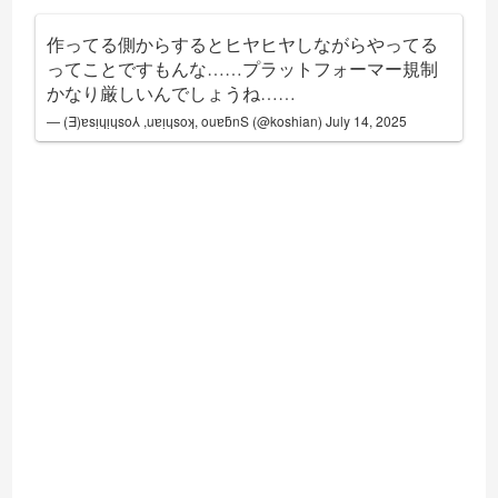
作ってる側からするとヒヤヒヤしながらやってる
ってことですもんな……プラットフォーマー規制
かなり厳しいんでしょうね……
— (Ǝ)ɐsᴉɥᴉɥso⅄ ,uɐᴉɥsoʞ, ouɐƃnS (@koshian)
July 14, 2025