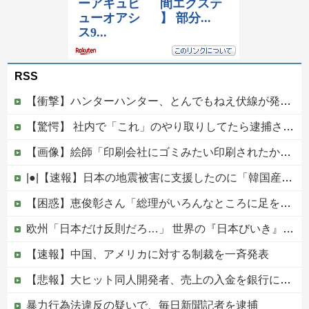
RSS
【衝撃】ハンターハンター、とんでもねえ伏線が発掘される。クルタ族の虐殺犯人がツェリードニヒだった模様！
【驚愕】 社内で「これ」のやり取りしてたら逮捕されたんだがｗｗｗｗｗｗｗ
【画像】絵師「印刷会社にゴミみたい印刷されたから晒すわ」→お前がクレーマーだと大炎上
|●|【速報】日本の地震被害に支援したのに「韓国産の水は水洗トイレに」
【困惑】恵俊彰さん「総理がいろんなところに足を運べばクーラーが…」・・・・・・・・・他
欧州「日本だけ反則だろ…」 世界の『日本びいき』にヨーロッパ全土から不満の声
【速報】中国、アメリカに対する制裁を一斉発表
【悲報】大ヒット同人開発者、売上の入金を銀行に拒否され受け取れず、多額の納税義務だけが残るｗｗｗｗｗ
暴力行為法違反の疑いで、毎日新聞記者を逮捕