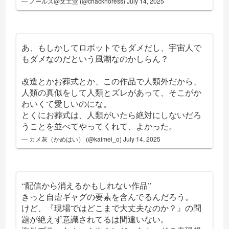
— ノールス@文土堂 (@chacknoress)
July 14, 2025
あ、もしかしてロボットでもダメだし、宇宙人で
もダメなのだという風潮なのかしらん？
改造とかお葬式とか、この作品で人類外だから、
人類の真似をして人類とズレがあって、そこがか
わいくて愛しいのにな。
とくにお葬式は、人類がいたら絶対にしないだろ
うことを並べてやってくれて、よかった。
— カメ灰（かめはい） (@kaimei_o)
July 14, 2025
“配信から消えるかもしれない作品”
きっと自虐ギャグの要素を含んでるんだろう。
けど、『現場ではどこまで大丈夫なのか？』の問
題が絶えず意識されてるは間違いない。