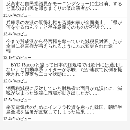
反高市な自民党議員がモーニングショーに生出演、する
と普段は自民を叩きまくりの某出演者が……
13.6k件のビュー
兵庫県の左派の既得利権を斎藤知事が全面廃止、「県が
何をするねん？」と存在意義そのものが不明で……
13.4k件のビュー
今まで賛成派から発言権を奪っていた減税反対派、だが
全員に発言権が与えられるように方式変更された途
端……
13.1k件のビュー
「BYD Raccoと違って日本の軽規格では欧州には通用し
ない」と自動車系ライターが示唆、だが速攻で反例を提
示されて即落ち二コマ状態に……
12.6k件のビュー
消費税減税に反対していた財務省の面目が丸潰れに、減
税が決まった途端に市場が動き出したが……
12.5k件のビュー
格安電気代のためにインフラ投資を怠った韓国、朝鮮半
島全域を猛暑が直撃してしまった結果……
12.4k件のビュー