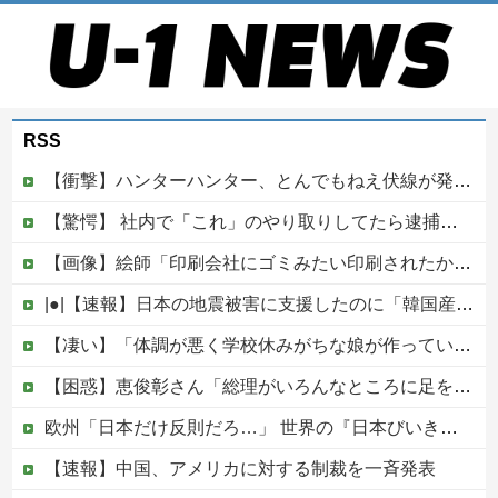
RSS
【衝撃】ハンターハンター、とんでもねえ伏線が発掘される。クルタ族の虐殺犯人がツェリードニヒだった模様！
【驚愕】 社内で「これ」のやり取りしてたら逮捕されたんだがｗｗｗｗｗｗｗ
【画像】絵師「印刷会社にゴミみたい印刷されたから晒すわ」→お前がクレーマーだと大炎上
|●|【速報】日本の地震被害に支援したのに「韓国産の水は水洗トイレに」
【凄い】「体調が悪く学校休みがちな娘が作っている果物の飾り切り」→大反響！
【困惑】恵俊彰さん「総理がいろんなところに足を運べばクーラーが…」・・・・・・・・・他
欧州「日本だけ反則だろ…」 世界の『日本びいき』にヨーロッパ全土から不満の声
【速報】中国、アメリカに対する制裁を一斉発表