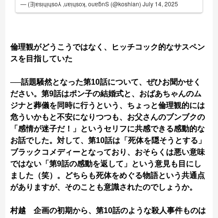
— (Ǝ)ɐsᴉɥᴉɥso⅄ ,uɐᴉɥsoʞ, ouɐƃnS (@koshian)
July 14, 2025
倫理観がどうこうではなく、ヒッチコック的なサスペン
スを目指していた
──話題騒然となった第10話について、ぜひお聞かせく
ださい。第9話はポン子の結婚式と、おばあちゃんのム
ジナと葬儀を同時に行うという、ちょっと倫理観的には
危ういかもと不安になりつつも、お父さんのブンブクの
「感情が迷子だ！」というセリフに共感できる感動的な
お話でした。対して、第10話は「死体を隠そうとする」
ブラックコメディーとなっており、おそらくは悪い意味
ではない「第9話の感動を返して」という意見も目にし
ました（笑）。どちらも死体をめぐる物語という共通点
がありますが、そのことも意識されたのでしょうか。
村越 企画の初期から、第10話のような殺人事件ものは