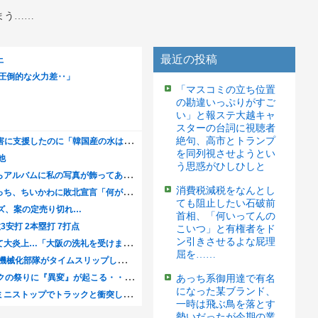
まう……
最近の投稿
「マスコミの立ち位置
の勘違いっぷりがすご
い」と報ステ大越キャ
スターの台詞に視聴者
絶句、高市とトランプ
を同列視させようとい
う思惑がひしひしと
消費税減税をなんとし
ても阻止したい石破前
首相、「何いってんの
こいつ」と有権者をド
ン引きさせるよな屁理
屈を……
あっち系御用達で有名
になった某ブランド、
一時は飛ぶ鳥を落とす
勢いだったが今期の業