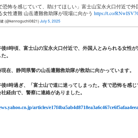
で恐怖を感じていて、助けてほしい」富士山宝永火口付近で外
る女性遭難 山岳遭難救助隊が現場に向かう
https://t.co/RNwISV
 (@kennoguchi0821)
July 5, 2025
日午後8時頃、富士山の宝永火口付近で、外国人とみられる女性
した。
0時現在、静岡県警の山岳遭難救助隊が救助に向かっています。
日午後8時過ぎ、「富士山で道に迷ってしまった。夜で恐怖を感
会社経由で、警察に連絡がありました。
news.yahoo.co.jp/articles/e17f4ba5ab4d8718ea3a6c467ce6f5afaa4ee