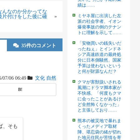
績は……
なんなのか分かってな
ミヤネ屋に出演した左
後片付けをした後に確
»
派の社会学者、イオン
爆発事故の例のテナン
トに理解を示して……
「安物買いの銭失いだ
35件のコメント
ったねぇ」とインドネ
シア高速鉄道の最終処
分に日本側騒然、国家
予算は使わないという
と何が財源なんだ？
/07/06 06:49
文化
自然
クマが害獣扱いされる
風潮にドラマ脚本家が
B!
不快感、「何度もクマ
に会ったことがあるけ
ど全然怖くなかった」
と主張しており……
熊本の被災地で暴れま
ば、そも
くったメディア取材
陣、堪忍袋の緒が切れ
た地元住民が苦情を寄