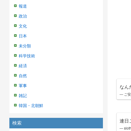
報道
政治
文化
日本
未分類
科学技術
経済
自然
軍事
なん
— ご安全
雑記
韓国・北朝鮮
連日
検索
— slot