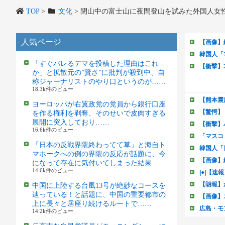
TOP
>
文化
>
閉山中の富士山に夜間登山を試みた外国人女
人気ページ
「すぐバレるデマを投稿した理由はこれ
か」と拡散元の”賢さ”に批判が殺到中、自
称ジャーナリストのやり口というのが……
18.3k件のビュー
ヨーロッパが右翼政党の党員から銀行口座
を作る権利を剥奪、そのせいで皮肉すぎる
展開に突入しており……
16.6k件のビュー
「日本の反戦界隈終わってて草」と海自ト
マホークへの例の界隈の反応が話題に、今
になって存在に気付いてしまった結果……
14.6k件のビュー
中国に上陸する台風13号が絶妙なコースを
辿っている！と話題に、中国の重要都市の
上に長々と居座り続けるルートで……
14.2k件のビュー