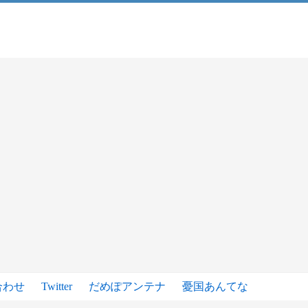
合わせ
Twitter
だめぽアンテナ
憂国あんてな