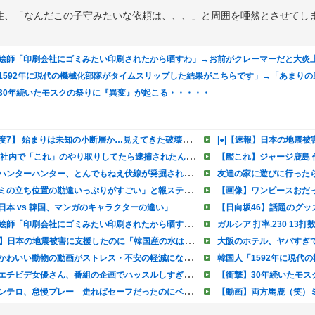
性、「なんだこの子守みたいな依頼は、、、」と周囲を唖然とさせてし