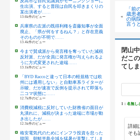
反高市な自民党議員がモーニングショーに
生出演、すると普段は自民を叩きまくりの
「前
某出演者が……
歳患
«
13.6k件のビュー
の病
言う
兵庫県の左派の既得利権を斎藤知事が全面
廃止、「県が何をするねん？」と存在意義
そのものが不明で……
13.4k件のビュー
閉山中
今まで賛成派から発言権を奪っていた減税
反対派、だが全員に発言権が与えられるよ
だこの
うに方式変更された途端……
てしま
13.1k件のビュー
「BYD Raccoと違って日本の軽規格では欧
州には通用しない」と自動車系ライターが
示唆、だが速攻で反例を提示されて即落ち
二コマ状態に……
12.7k件のビュー
1：
名無し
消費税減税に反対していた財務省の面目が
丸潰れに、減税が決まった途端に市場が動
き出したが……
12.5k件のビュー
詳細
そも
格安電気代のためにインフラ投資を怠った
韓国、朝鮮半島全域を猛暑が直撃してしま