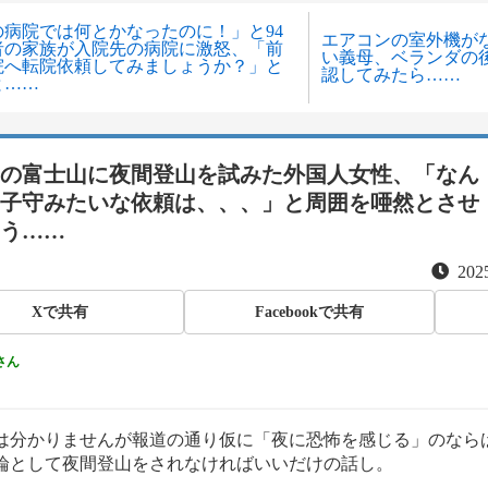
の病院では何とかなったのに！」と94
エアコンの室外機が
者の家族が入院先の病院に激怒、「前
い義母、ベランダの
院へ転院依頼してみましょうか？」と
認してみたら……
と……
の富士山に夜間登山を試みた外国人女性、「なん
子守みたいな依頼は、、、」と周囲を唖然とさせ
う……
2025
Xで共有
Facebookで共有
さん
は分かりませんが報道の通り仮に「夜に恐怖を感じる」のなら
論として夜間登山をされなければいいだけの話し。