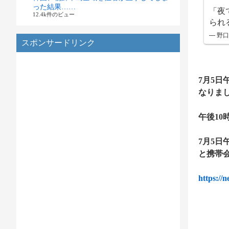
った結果……
「夜
12.4k件のビュー
られ
— 野口健
スポンサードリンク
7月5
なりま
午後1
7月5
と携帯
https://