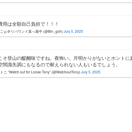
費用は全額自己負担で！！！
ごぉ＠リバウンド真っ最中 (@Bin_goh)
July 5, 2025
こそ登山の醍醐味ですね。夜怖い。月明かりがないとホントに
空間識失調にもなるので耐えられない人もいるでしょう。
 “Watch out for Loose Tony” (@WatchoutTony)
July 5, 2025