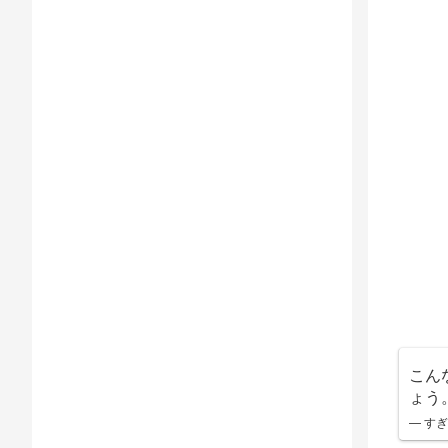
こん
ょう
— すぎ