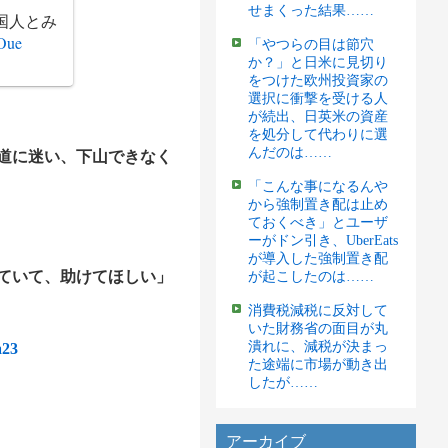
せまくった結果……
国人とみ
7Oue
「やつらの目は節穴
か？」と日米に見切り
をつけた欧州投資家の
選択に衝撃を受ける人
が続出、日英米の資産
を処分して代わりに選
んだのは……
が道に迷い、下山できなく
「こんな事になるんや
から強制置き配は止め
ておくべき」とユーザ
ーがドン引き、UberEats
が導入した強制置き配
じていて、助けてほしい」
が起こしたのは……
消費税減税に反対して
いた財務省の面目が丸
潰れに、減税が決まっ
a23
た途端に市場が動き出
したが……
アーカイブ