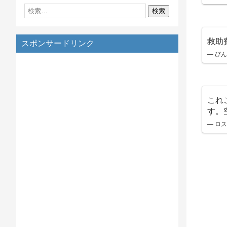
救助
スポンサードリンク
— びん
これ
す。
— ロストニ