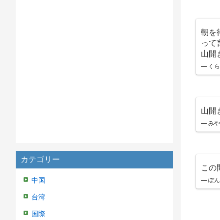
朝を
って
山開
— く
山開
— みやみ
カテゴリー
この
— ぽんぽ
中国
台湾
国際