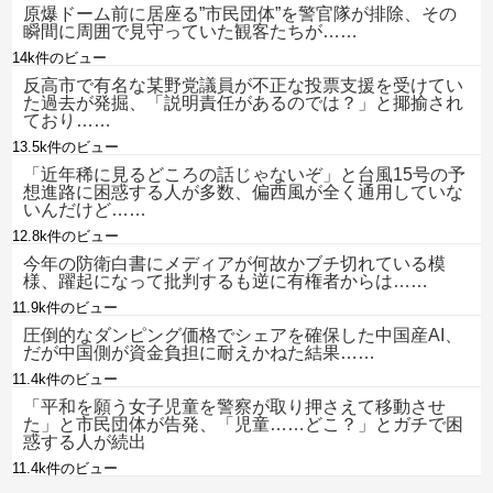
原爆ドーム前に居座る”市民団体”を警官隊が排除、その
瞬間に周囲で見守っていた観客たちが……
14k件のビュー
反高市で有名な某野党議員が不正な投票支援を受けてい
た過去が発掘、「説明責任があるのでは？」と揶揄され
ており……
13.5k件のビュー
「近年稀に見るどころの話じゃないぞ」と台風15号の予
想進路に困惑する人が多数、偏西風が全く通用していな
いんだけど……
12.8k件のビュー
今年の防衛白書にメディアが何故かブチ切れている模
様、躍起になって批判するも逆に有権者からは……
11.9k件のビュー
圧倒的なダンピング価格でシェアを確保した中国産AI、
だが中国側が資金負担に耐えかねた結果……
11.4k件のビュー
「平和を願う女子児童を警察が取り押さえて移動させ
た」と市民団体が告発、「児童……どこ？」とガチで困
惑する人が続出
11.4k件のビュー