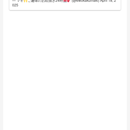
— マキ
ご趣味のお絵描き24時
(@ewokakumaki)
April 18, 2
025