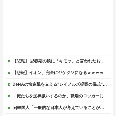
【悲報】 思春期の娘に「キモッ」と言われたお父さん、グレるｗｗｗｗｗｗｗ
【悲報】イオン、完全にヤケクソになるｗｗｗｗ
DeNAの快進撃を支える”レイノルズ提案の儀式” 決勝2ランの宮下が明かす「儀式を始めてから、チームが一つになっている」
「俺たちを泥棒扱いするのか」職場のロッカーに南京錠をつけた女性、海外の判定は…
|●|韓国人「一般的な日本人が考えていることがこちら…」→「えっ？？？？？？？？？？？？？？？？？？？？？」＝韓国の反応