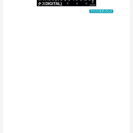
クスDIGITAL)
価格：¥100
Powered by livedoor 相互RSS