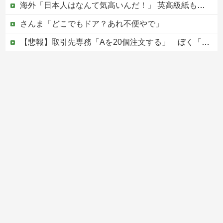
海外「日本人はなんて気高いんだ！」 英高級紙も驚愕した極限の中の日本人の姿に世界が衝撃
さんま「どこでもドア？あれ不便やで」
【悲報】取引先専務「Aを20個注文する」 ぼく「いつも1～2個しか使わないけど本当に20であってる？」 取専「あってる」→結果『こう』なったんだがコレワイが悪いんか？？？？？？？？
【画像】影山優佳さん(25)、下着姿であたシコが止まらない
中国、三峡ダムが全開放流。長江流域で深刻な洪水被害
Powered by livedoor 相互RSS