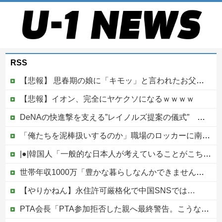
RSS
【悲報】 思春期の娘に「キモッ」と言われたお父さん、グレるｗｗｗｗｗｗｗ
【悲報】イオン、完全にヤケクソになるｗｗｗｗ
DeNAの快進撃を支える”レイノルズ提案の儀式” 決勝2ランの宮下が明かす「儀式を始めてから、チームが一つになっている」
「俺たちを泥棒扱いするのか」職場のロッカーに南京錠をつけた女性、海外の判定は…
|●|韓国人「一般的な日本人が考えていることがこちら…」→「えっ？？？？？？？？？？？？？？？？？？？？？」＝韓国の反応
世帯年収1000万「豊かな暮らしなんかできません！！！」他
【やりかねん】永住許可厳格化で中国SNSでは…
PTA会長「PTA参加拒否した親へ最終警告。こうなってもいい？」