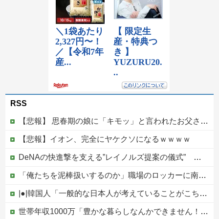
RSS
【悲報】 思春期の娘に「キモッ」と言われたお父さん、グレるｗｗｗｗｗｗｗ
【悲報】イオン、完全にヤケクソになるｗｗｗｗ
DeNAの快進撃を支える”レイノルズ提案の儀式” 決勝2ランの宮下が明かす「儀式を始めてから、チームが一つになっている」
「俺たちを泥棒扱いするのか」職場のロッカーに南京錠をつけた女性、海外の判定は…
|●|韓国人「一般的な日本人が考えていることがこちら…」→「えっ？？？？？？？？？？？？？？？？？？？？？」＝韓国の反応
世帯年収1000万「豊かな暮らしなんかできません！！！」他