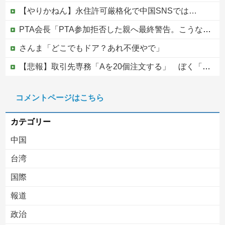
【やりかねん】永住許可厳格化で中国SNSでは…
PTA会長「PTA参加拒否した親へ最終警告。こうなってもいい？」
さんま「どこでもドア？あれ不便やで」
【悲報】取引先専務「Aを20個注文する」 ぼく「いつも1～2個しか使わないけど本当に20であってる？」 取専「あってる」→結果『こう』なったんだがコレワイが悪いんか？？？？？？？？
【画像】影山優佳さん(25)、下着姿であたシコが止まらない
コメントページはこちら
中国、三峡ダムが全開放流。長江流域で深刻な洪水被害
カテゴリー
中国
台湾
国際
報道
Powered by livedoor 相互RSS
政治