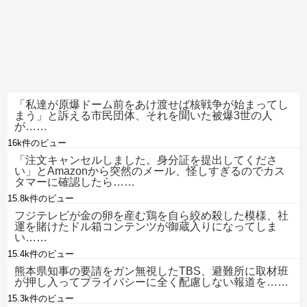
「私達が原爆ドーム前をあけ渡せば核戦争が始まってし
まう」と訴える市民団体、それを聞いた被爆3世の人
が……
16k件のビュー
「注文キャンセルしました。身分証を提出してくださ
い」とAmazonから突然のメール、怪しすぎるのでカス
タマーに確認したら……
15.8k件のビュー
フジテレビが金の卵を産む鶏を自ら絞め殺した模様、社
運を賭けたドル箱コンテンツが御蔵入りになってしま
い……
15.4k件のビュー
熊本県知事の要請をガン無視したTBS、避難所に取材班
が押し入ってプライバシーに全く配慮しない報道を……
15.3k件のビュー