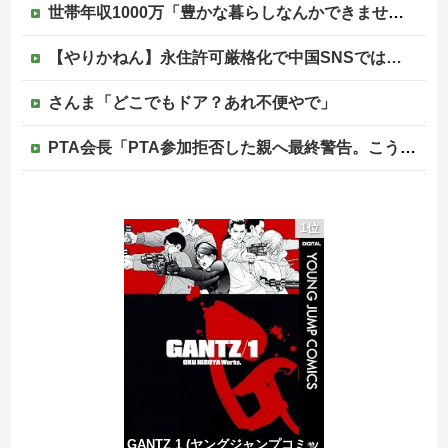
世帯年収1000万「豊かな暮らしなんかできません！！！」他
【やりかねん】永住許可厳格化で中国SNSでは…
さんま「どこでもドア？あれ不便やで」
PTA会長「PTA参加拒否した親へ最終警告。こうなってもいい？」
海外「日本人はなんて気高いんだ！」 英高級紙も驚愕した極限の中の日本人の姿に世界が衝撃
1位
さんま「どこでもドア？あれ不便やで」
【画像】影山優佳さん(25)、下着姿であたシコが止まらない
中国、三峡ダムが全開放流。長江流域で深刻な洪水被害
GANTZ 1 (ヤングジャンプコミッ