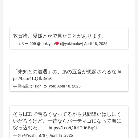
敦賀湾、愛媛とかで見たことがあります。
— エリー 009 @jankiyon
(@yukimuluv)
April 18, 2025
「未知との遭遇」の、あの五音が想起されるな
htt
ps://t.co/4LQIki66rC
— 黒猫屋 (@sigh_to_you)
April 18, 2025
そらLEDで明るくなってるから見間違いはしにく
いだろうけど、一昔ならバーティゴになって海に
突っ込むわ。。
https://t.co/Qf01206BqG
— 芳 (@Yoshi_B787)
April 18, 2025