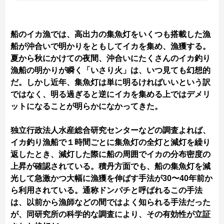
船のイカ漁では、高出力の集魚灯をいくつも搭載した漁
船が沖合いで明かりをともしてイカを集め、漁獲する。
夏から秋にかけての夜間、沖合いにたくさんのイカ釣り
漁船の明かりが瞬く「いさり火」は、いつ見ても幻想的
だ。しかし近年、集魚灯は単に明るければいいという訳
ではなく、明る過ぎると逆にイカを集める上ではデメリ
ットになることが明らかになかってきた。
独立行政法人水産総合研究センターなどの調査よれば、
イカ釣り漁船で１時間ごとに集魚灯の全灯と減灯を繰り
返したとき、減灯した際に船の周囲でイカの分布密度の
上昇が確認されている。積丹方面でも、船の集魚灯を減
光して急激かつ大幅に漁獲を伸ばす手法が30〜40年前か
ら利用されている。通称ドンパチと呼ばれるこの手法
は、以前から漁師などの間ではよく知られる手法だった
が、同研究所の科学的な調査により、その有効性が立証