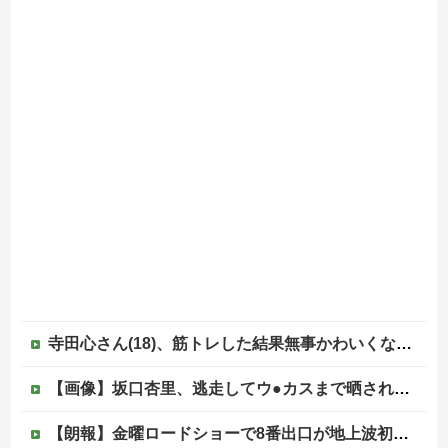
寺田心さん(18)、筋トレした結果無事かわいくなる（※画像あり）
【画像】坂口杏里、逃走してウ●カスまで晒されるｗｗｗｗｗ
【朗報】金曜ロードショーで8番出口が地上波初放送wwwwwwwww