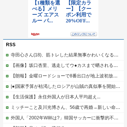
RSS
寺田心さん(18)、筋トレした結果無事かわいくなる（※画像あり）
【画像】坂口杏里、逃走してウ●カスまで晒されるｗｗｗｗｗ
【朗報】金曜ロードショーで8番出口が地上波初放送wwwwwwwww
|●|国家予算が枯渇したロシアが山賊の真似事を開始、金銀貴金属じゃなくて自動車とかってところがリアリティありすぎる……
【生活保護】永住外国人が日本人平均超え...
ミッチーこと及川光博さん、56歳で再婚→新しい命まで授かるｗｗｗｗｗ
外国人「2002年W杯は?」韓国サッカーに衝撃的不祥事！W杯予選でレフリーへの性的接待発覚！海外騒然！【海外の反応】