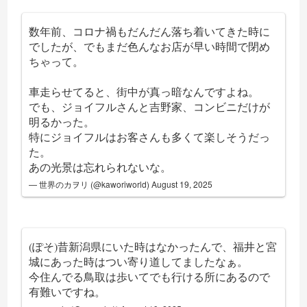
数年前、コロナ禍もだんだん落ち着いてきた時に
でしたが、でもまだ色んなお店が早い時間で閉め
ちゃって。
車走らせてると、街中が真っ暗なんですよね。
でも、ジョイフルさんと吉野家、コンビニだけが
明るかった。
特にジョイフルはお客さんも多くて楽しそうだっ
た。
あの光景は忘れられないな。
— 世界のカヲリ (@kaworiworld)
August 19, 2025
(ぽそ)昔新潟県にいた時はなかったんで、福井と宮
城にあった時はつい寄り道してましたなぁ。
今住んでる鳥取は歩いてでも行ける所にあるので
有難いですね。