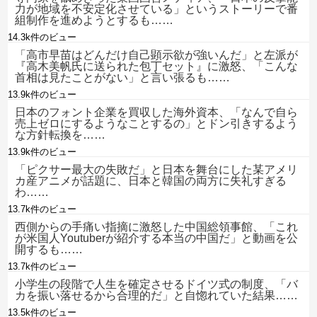
力が地域を不安定化させている」というストーリーで番
組制作を進めようとするも……
14.3k件のビュー
「高市早苗はどんだけ自己顕示欲が強いんだ」と左派が
『高木美帆氏に送られた包丁セット』に激怒、「こんな
首相は見たことがない」と言い張るも……
13.9k件のビュー
日本のフォント企業を買収した海外資本、「なんで自ら
売上ゼロにするようなことするの」とドン引きするよう
な方針転換を……
13.9k件のビュー
「ピクサー最大の失敗だ」と日本を舞台にした某アメリ
カ産アニメが話題に、日本と韓国の両方に失礼すぎる
わ……
13.7k件のビュー
西側からの手痛い指摘に激怒した中国総領事館、「これ
が米国人Youtuberが紹介する本当の中国だ」と動画を公
開するも……
13.7k件のビュー
小学生の段階で人生を確定させるドイツ式の制度、「バ
カを振い落せるから合理的だ」と自惚れていた結果……
13.5k件のビュー