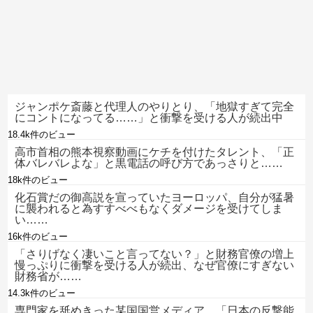
ジャンポケ斎藤と代理人のやりとり、「地獄すぎて完全
にコントになってる……」と衝撃を受ける人が続出中
18.4k件のビュー
高市首相の熊本視察動画にケチを付けたタレント、「正
体バレバレよな」と黒電話の呼び方であっさりと……
18k件のビュー
化石賞だの御高説を宣っていたヨーロッパ、自分が猛暑
に襲われると為すすべべもなくダメージを受けてしま
い……
16k件のビュー
「さりげなく凄いこと言ってない？」と財務官僚の増上
慢っぷりに衝撃を受ける人が続出、なぜ官僚にすぎない
財務省が……
14.3k件のビュー
専門家を舐めきった某国国営メディア、「日本の反撃能