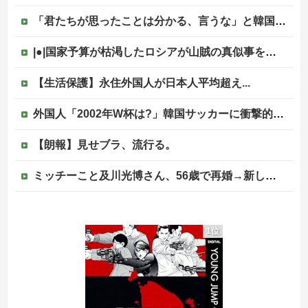
「君たちが思ったことは分かる、言うな」と韓国のアワビ丼を見た人々が騒然、盛り付けって大事だということがひと目で理解できてしまう……
|●|国家予算が枯渇したロシアが山賊の真似事を開始、金銀貴金属じゃなくて自動車とかってところがリアリティありすぎる……
【生活保護】永住外国人が日本人平均超え...
外国人「2002年W杯は?」韓国サッカーに衝撃的不祥事！W杯予選でレフリーへの性的接待発覚！海外騒然！【海外の反応】
【朗報】見せブラ、流行る。
ミッチーこと及川光博さん、56歳で再婚→新しい命まで授かるｗｗｗｗｗ
【速報】コメ卸大手さん、営業利益83％減 高値で買い込んだ米が売れず「損切り祭り」開幕へ
1位
大竹しのぶ「戦争放棄の国であり続けよう」←この投稿が話題に
【にじ甲2026】新台附属フリーズ高校にふさわしい激アツ寄せ書きで全力応援！他
ジャンポケ斎藤と代理人のやりとり、「地獄すぎて完全にコントになってる……」と衝撃を受ける人が続出中