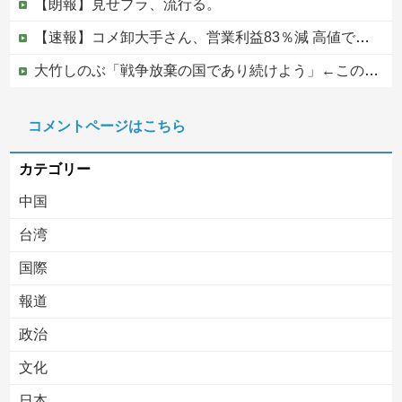
【朗報】見せブラ、流行る。
【速報】コメ卸大手さん、営業利益83％減 高値で買い込んだ米が売れず「損切り祭り」開幕へ
大竹しのぶ「戦争放棄の国であり続けよう」←この投稿が話題に
【にじ甲2026】新台附属フリーズ高校にふさわしい激アツ寄せ書きで全力応援！他
コメントページはこちら
ジャンポケ斎藤と代理人のやりとり、「地獄すぎて完全にコントになってる……」と衝撃を受ける人が続出中
カテゴリー
中国
台湾
国際
報道
Powered by livedoor 相互RSS
政治
文化
日本