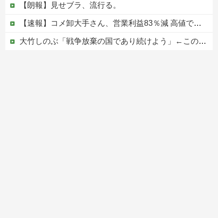
【朗報】見せブラ、流行る。
【速報】コメ卸大手さん、営業利益83％減 高値で買い込んだ米が売れず「損切り祭り」開幕へ
大竹しのぶ「戦争放棄の国であり続けよう」←この投稿が話題に
【にじ甲2026】新台附属フリーズ高校にふさわしい激アツ寄せ書きで全力応援！他
ジャンポケ斎藤と代理人のやりとり、「地獄すぎて完全にコントになってる……」と衝撃を受ける人が続出中
Powered by livedoor 相互RSS