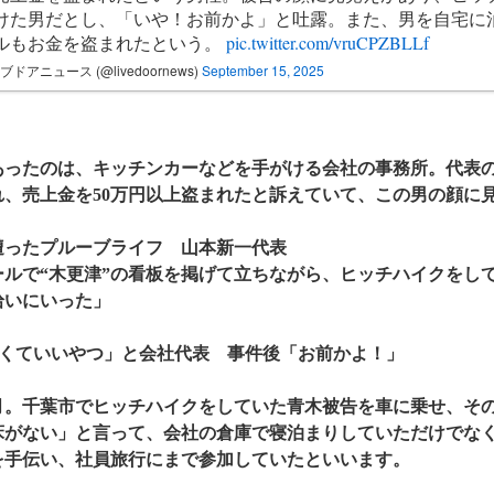
けた男だとし、「いや！お前かよ」と吐露。また、男を自宅に
ルもお金を盗まれたという。
pic.twitter.com/vruCPZBLLf
ブドアニュース (@livedoornews)
September 15, 2025
あったのは、キッチンカーなどを手がける会社の事務所。代表の
れ、売上金を50万円以上盗まれたと訴えていて、この男の顔に
遭ったプルーブライフ 山本新一代表
ールで“木更津”の看板を掲げて立ちながら、ヒッチハイクをし
拾いにいった」
るくていいやつ」と会社代表 事件後「お前かよ！」
2月。千葉市でヒッチハイクをしていた青木被告を車に乗せ、そ
床がない」と言って、会社の倉庫で寝泊まりしていただけでな
を手伝い、社員旅行にまで参加していたといいます。