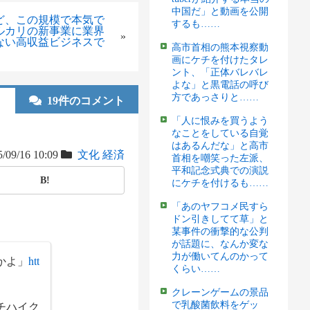
中国だ」と動画を公開
ど、この規模で本気で
するも……
ルカリの新事業に業界
»
ない高収益ビジネスで
高市首相の熊本視察動
画にケチを付けたタレ
ント、「正体バレバレ
よな」と黒電話の呼び
方であっさりと……
19件のコメント
「人に恨みを買うよう
なことをしている自覚
はあるんだな」と高市
/09/16 10:09
文化
経済
首相を嘲笑った左派、
平和記念式典での演説
B!
にケチを付けるも……
「あのヤフコメ民すら
ドン引きしてて草」と
某事件の衝撃的な公判
が話題に、なんか変な
力が働いてんのかって
かよ」
htt
くらい……
クレーンゲームの景品
チハイク
で乳酸菌飲料をゲッ