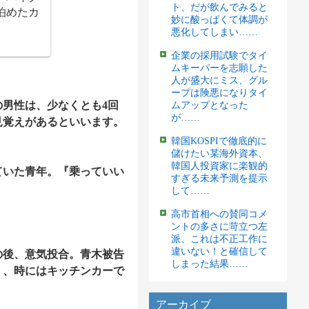
ト、だが飲んでみると
泊めたカ
妙に酸っぱくて体調が
悪化してしまい……
企業の採用試験でタイ
ムキーパーを志願した
人が盛大にミス、グル
ープは険悪になりタイ
男性は、少なくとも4回
ムアップとなった
が……
見覚えがあるといいます。
韓国KOSPIで徹底的に
儲けたい某海外資本、
韓国人投資家に楽観的
ていた青年。『乗っていい
すぎる未来予測を提示
して……
高市首相への賛同コメ
ントの多さに苛立つ左
派、これは不正工作に
違いない！と確信して
の後、意気投合。青木被告
しまった結果……
く、時にはキッチンカーで
アーカイブ