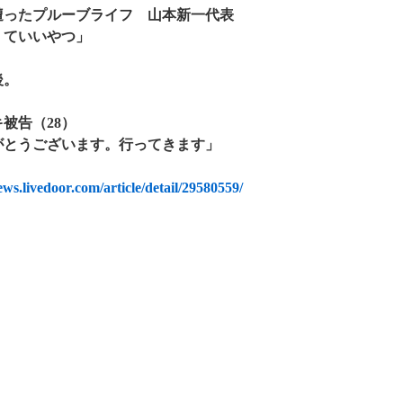
遭ったプルーブライフ 山本新一代表
くていいやつ」
後。
被告（28）
がとうございます。行ってきます」
ews.livedoor.com/article/detail/29580559/