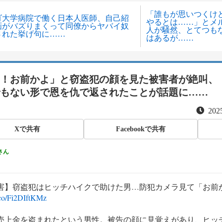
「誰もが思いつくけ
ゴ大学病院で働く日本人医師、自己紹
やるとは……」とメ
画がバズりまくって同僚からヤバイ奴
人が騒然、とてつも
された挙げ句に……
はあるが……
！お前かよ」と窃盗犯の顔を見た被害者が絶叫、
もない形で恩を仇で返されたことが話題に……
2025
Xで共有
Facebookで共有
さん
害】窃盗犯はヒッチハイクで助けた男…防犯カメラ見て「お前
t.co/Fi2DIftKMz
売上金を盗まれたという男性。被告の顔に見覚えがあり、ヒッ