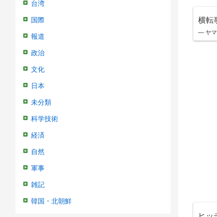
台湾
横転
国際
— ヤマ
報道
政治
文化
日本
未分類
科学技術
経済
自然
軍事
雑記
韓国・北朝鮮
ヒッ