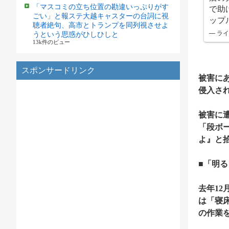
「マスコミの立ち位置の勘違いっぷりがす
で助
ごい」と報ステ大越キャスターの台詞に視
ップ
聴者絶句、高市とトランプを同列視させよ
— ライ
うという思惑がひしひしと
13k件のビュー
スポンサードリンク
被害に
侵入さ
被害に
「段ボ
よ』と
■「明
去年1
は「寝
の作業