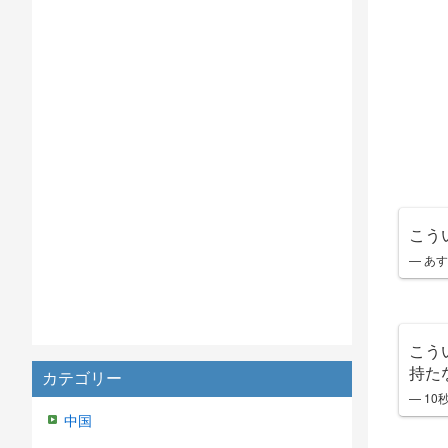
こう
— あすま
こう
持た
カテゴリー
— 10
中国