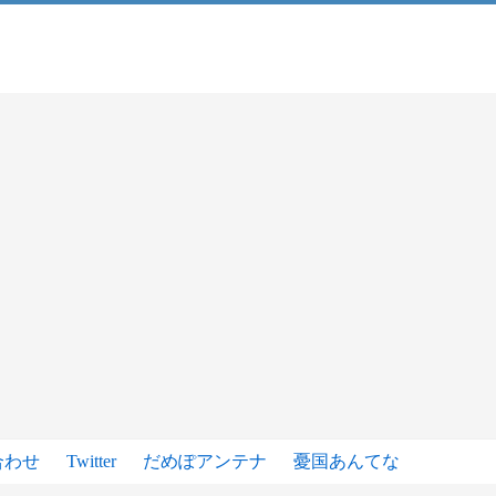
合わせ
Twitter
だめぽアンテナ
憂国あんてな