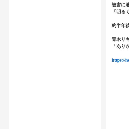
被害に
「明る
約半年
青木リキ
「あり
https://n