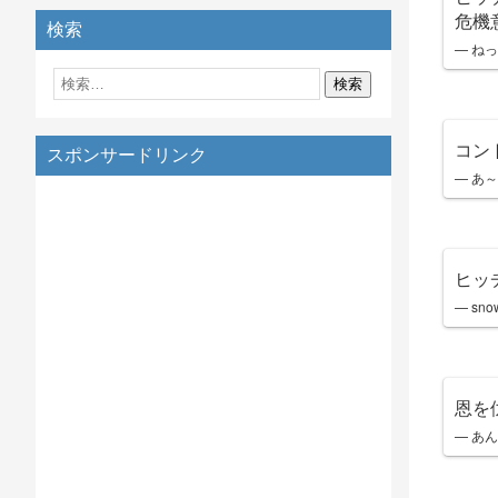
危機
検索
— ねっこ
コン
スポンサードリンク
— あ～
ヒッ
— sno
恩を
— あん