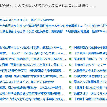
者が絶叫、とんでもない形で恩を仇で返されたことが話題に……