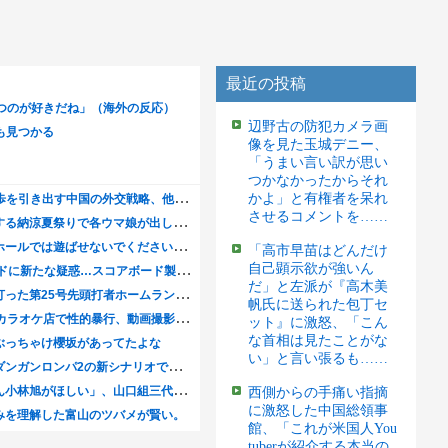
最近の投稿
辺野古の防犯カメラ画
像を見た玉城デニー、
「うまい言い訳が思い
つかなかったからそれ
かよ」と有権者を呆れ
させるコメントを……
「高市早苗はどんだけ
自己顕示欲が強いん
だ」と左派が『高木美
帆氏に送られた包丁セ
ット』に激怒、「こん
な首相は見たことがな
い」と言い張るも……
西側からの手痛い指摘
に激怒した中国総領事
館、「これが米国人You
tuberが紹介する本当の