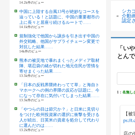
14.2k件のビュー
シカ
中国に上陸する台風13号が絶妙なコースを
«
介動
辿っている！と話題に、中国の重要都市の
認定
上に長々と居座り続けるルートで……
14.1k件のビュー
規制強化で他国から譲歩を引き出す中国の
外交戦略、他国がサプライチェーン変更で
対抗した結果……
「いや
14k件のビュー
とんで
熊本の被災地で暴れまくったメディア取材
陣、堪忍袋の緒が切れた地元住民が苦情を
寄せまくった結果……
13.5k件のビュー
「日本の反戦界隈終わってて草」と海自ト
マホークへの例の界隈の反応が話題に、今
1：
名無し
になって存在に気付いてしまった結果……
13.5k件のビュー
「やつらの目は節穴か？」と日米に見切り
【被
をつけた欧州投資家の選択に衝撃を受ける
ps://
人が続出、日英米の資産を処分して代わり
に選んだのは……
13.2k件のビュー
店の