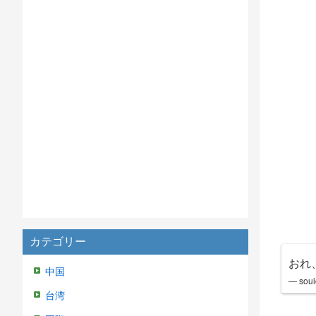
カテゴリー
おれ
中国
— soui
台湾