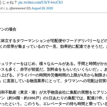
うじゃね？
pic.twitter.com/UIzY4wcCh3
ボくん (@areaarea122)
August 28, 2025
マンの場合
林立するタワーマンションが宅配便やフードデリバリーなどの
多くの世帯が集まっているので一見、効率的に配達できそうだ。
ュリティーをはじめ、様々なルールがある。手間と時間がかか
ースも多く、赤字が前提だ。別料金をもらいたいくらいだ」。
を上げる。ドライバーの時間外労働時間の上限が4月から制限され
題」に直面している物流業界にとって、タワマンへの宅配は切実
和不動産（東京・港）が大手物流会社に集配の実態をヒアリン
ン（約50階・約1000戸）の1日あたりの集配では、配達27件、
かかったという。このうち、エレベーターの待ち時間と乗っている