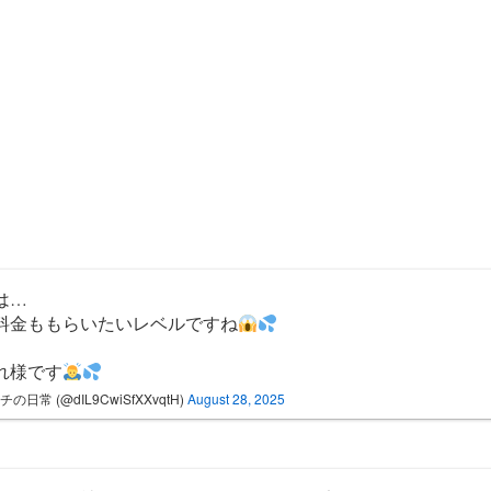
は…
料金ももらいたいレベルですね
れ様です
の日常 (@dIL9CwiSfXXvqtH)
August 28, 2025