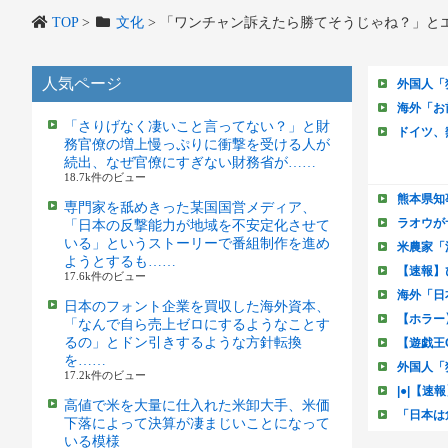
TOP
>
文化
>
「ワンチャン訴えたら勝てそうじゃね？」と
人気ページ
「さりげなく凄いこと言ってない？」と財
務官僚の増上慢っぷりに衝撃を受ける人が
続出、なぜ官僚にすぎない財務省が……
18.7k件のビュー
専門家を舐めきった某国国営メディア、
「日本の反撃能力が地域を不安定化させて
いる」というストーリーで番組制作を進め
ようとするも……
17.6k件のビュー
日本のフォント企業を買収した海外資本、
「なんで自ら売上ゼロにするようなことす
るの」とドン引きするような方針転換
を……
17.2k件のビュー
高値で米を大量に仕入れた米卸大手、米価
下落によって決算が凄まじいことになって
いる模様