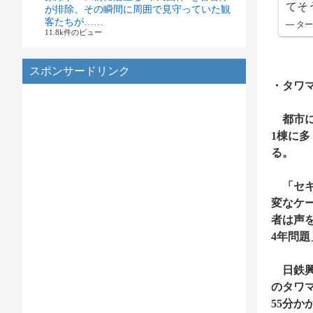
てそ
が排除、その瞬間に周囲で見守っていた観
客たちが……
— ター
11.8k件のビュー
スポンサードリンク
・タワ
都市に
1棟に
る。
「セキ
変なケ
者は声
4年問
日鉄興
のタワマ
55分