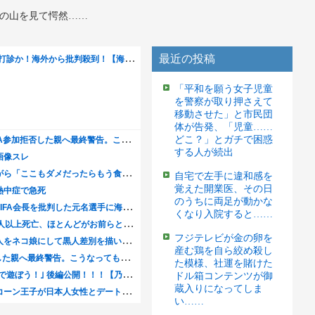
の山を見て愕然……
最近の投稿
「平和を願う女子児童
を警察が取り押さえて
移動させた」と市民団
体が告発、「児童……
どこ？」とガチで困惑
する人が続出
自宅で左手に違和感を
覚えた開業医、その日
のうちに両足が動かな
くなり入院すると……
フジテレビが金の卵を
産む鶏を自ら絞め殺し
た模様、社運を賭けた
ドル箱コンテンツが御
蔵入りになってしま
い……