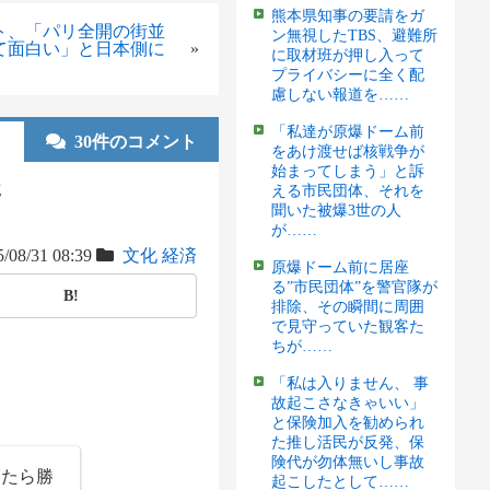
熊本県知事の要請をガ
ト、「パリ全開の街並
ン無視したTBS、避難所
て面白い」と日本側に
»
に取材班が押し入って
プライバシーに全く配
慮しない報道を……
「私達が原爆ドーム前
30件のコメント
をあけ渡せば核戦争が
始まってしまう」と訴
た
える市民団体、それを
聞いた被爆3世の人
が……
/08/31 08:39
文化
経済
原爆ドーム前に居座
る”市民団体”を警官隊が
B!
排除、その瞬間に周囲
で見守っていた観客た
ちが……
「私は入りません、 事
故起こさなきゃいい」
と保険加入を勧められ
た推し活民が反発、保
険代が勿体無いし事故
えたら勝
起こしたとして……