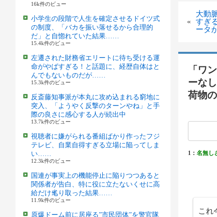
16k件のビュー
大動
小学生の段階で人生を確定させるドイツ式
«
すぎ
の制度、「バカを振い落せるから合理的
ータ
だ」と自惚れていた結果……
15.4k件のビュー
左遷された財務省エリートに待ち受ける運
命がやばすぎる！と話題に、経歴自体はと
「ワン
んでもないものだが……
ーなし
15.3k件のビュー
荷物の
反斎藤知事派が本丸に攻め込まれる窮地に
突入、「ようやく反撃のターンやね」と手
際の良さに感心する人が続出中
13.7k件のビュー
視聴者に嫌がられる番組ばかり作ったフジ
テレビ、自業自得すぎる立場に陥ってしま
1：
名無し
い……
12.3k件のビュー
国連が事実上の機能停止に陥りつつあると
関係者が告白、特に役に立たないくせに高
給だけ毟り取った結果……
11.9k件のビュー
これ
原爆ドーム前に居座る”市民団体”を警官隊