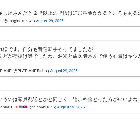
越し屋さんだと２階以上の階段は追加料金かかるところもある
a (@unaginokubiwa)
August 29, 2025
れ様です。自分も昔運転手やってましたが
んどが荷揚げ等でしたね。お米と歯医者さんで使う石膏はキツ
TLANE (@PLATLANETsuboi)
August 29, 2025
いうのは家具配送とかと同じく、追加料金とった方がいいよね
ponia015
(@nipponia015)
August 29, 2025