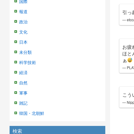
国際
引っ
報道
— etcc
政治
文化
日本
お疲
未分類
ほと
ぁ
科学技術
— PLA
経済
自然
軍事
こう
— Nip
雑記
韓国・北朝鮮
検索