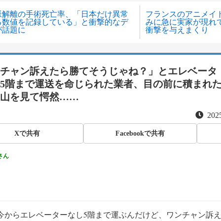
脈解離の手術死亡率、「日本だけ異常
フランスのアニメイ
る数値を記録している」と衝撃的なデ
みに急に実家が現れ
が話題に
衝撃を与えまくり
チャン訴えたら勝てそうじゃね？」とエレベータ
5階まで運送を命じられた業者、目の前に積まれ
山を見て愕然……
2025
Xで共有
Facebookで共有
さん
今からエレベーターなし5階まで運ぶんだけど、ワンチャン訴