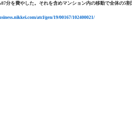
る87分を費やした。それを含めマンション内の移動で全体の5
business.nikkei.com/atcl/gen/19/00167/102400021/