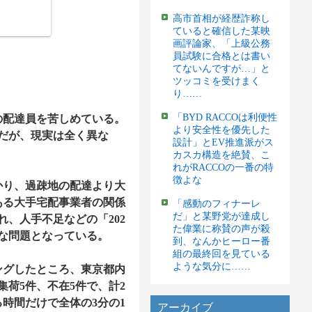
高市首相が経歴詐称し
ていると確信した某映
画評論家、「上級公務
員試験に合格とは書い
てないんですが…」と
ツッコミを受けまく
り……
「BYD RACCOは利便性
配達員を苦しめている。
より安全性を優先した
だが、現実は全く異な
設計」とEV推進派がス
カスカ構造を絶賛、こ
れがRACCOの一番の特
徴よな
り、過疎地の配達より大
ある大手宅配事業者の関係
「感動のフィナーレ
だ」と某野党が達成し
、人手不足などの「202
た偉業に称賛の声が殺
な問題となっている。
到、なんかヒーロー番
組の最終回を見ている
ような気分に……
グしたところ、東京都内
集荷5件、不在5件で、計2
時間だけで全体の3分の1
アーカイブ