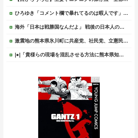
ひろゆき「コメント欄で暴れてるのは暇人です」→ネット民、一言で片付けられてしまうｗｗｗｗｗ
海外「日本は戦勝国なんだよ」 戦後の日本人の特別な生き様に各国から称賛の声
激震地の熊本県氷川町に共産党、社民党、立憲民政党等の左派の救援は影すら見えず。住民苦言
|●|「貴様らの現場を混乱させる方法に熊本県知事が激怒してんだよ」と報道特集の非常識すぎる要求に視聴者激怒仕事に矜持とかないのかね？、
【悲報】大女優・小川真由美さん（86）の晩年、あまりにも闇が深すぎる・・・・
1位
【悲報】クマ駆除で町役場に抗議電話殺到…職員「業務になりません」
避難所に土足でズカズカと入ってきて勝手に動画や写真を撮影したメディア取材陣、挙句の果てに要求してきたのは……
被災者で湧き水が有難い「土葬は絶対にダメだ】