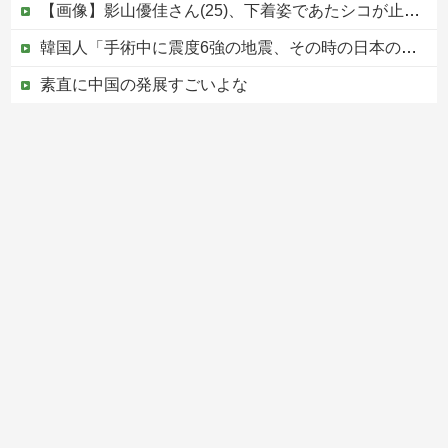
【画像】影山優佳さん(25)、下着姿であたシコが止まらない
韓国人「手術中に震度6強の地震、その時の日本の医療スタッフたちの姿をご覧ください」→「マジで鳥肌立った」「こういう姿は韓国も見習わないと」「あん...
素直に中国の発展すごいよな
避難所に土足でズカズカと入ってきて勝手に動画や写真を撮影したメディア取材陣、挙句の果てに要求してきたのは……
【悲報】クマ駆除で町役場に抗議電話殺到…職員「業務になりません」
Powered by livedoor 相互RSS