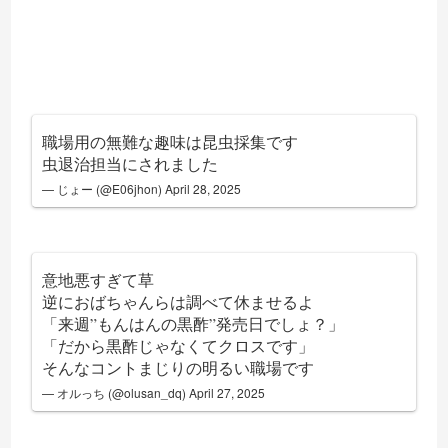
職場用の無難な趣味は昆虫採集です
虫退治担当にされました
— じょー (@E06jhon)
April 28, 2025
意地悪すぎて草
逆におばちゃんらは調べて休ませるよ
「来週”もんはんの黒酢”発売日でしょ？」
「だから黒酢じゃなくてクロスです」
そんなコントまじりの明るい職場です
— オルっち (@olusan_dq)
April 27, 2025