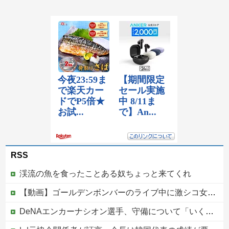
RSS
渓流の魚を食ったことある奴ちょっと来てくれ
【動画】ゴールデンボンバーのライブ中に激シコ女さんが乱入してしまうｗｗｗｗｗ
DeNAエンカーナシオン選手、守備について「いくら得点しても、エラーを重ねれば逆転されてしまう。そういう意味から自分にとっては、打撃よりも守備の方が大事」