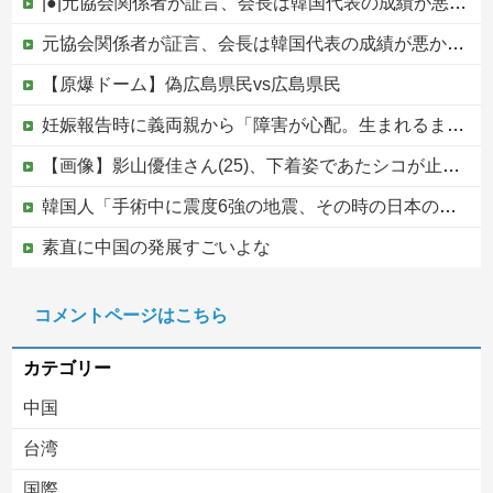
|●|元協会関係者が証言、会長は韓国代表の成績が悪かった際「審判に十分な接待をしていないのではないかと叱責した」泥沼の責任押し付け合い発生
元協会関係者が証言、会長は韓国代表の成績が悪かった際「審判に十分な接待をしていないのではないかと叱責した」泥沼の責任押し付け合い発生他
【原爆ドーム】偽広島県民vs広島県民
妊娠報告時に義両親から「障害が心配。生まれるまでおめでとうは言えない」と言われた日の不快感が一生許せない！何事もなかったかのように孫フィーバーしてるし
【画像】影山優佳さん(25)、下着姿であたシコが止まらない
韓国人「手術中に震度6強の地震、その時の日本の医療スタッフたちの姿をご覧ください」→「マジで鳥肌立った」「こういう姿は韓国も見習わないと」「あん...
素直に中国の発展すごいよな
避難所に土足でズカズカと入ってきて勝手に動画や写真を撮影したメディア取材陣、挙句の果てに要求してきたのは……
コメントページはこちら
【悲報】クマ駆除で町役場に抗議電話殺到…職員「業務になりません」
カテゴリー
中国
台湾
国際