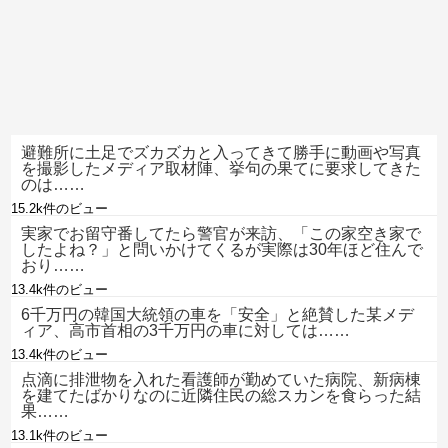
避難所に土足でズカズカと入ってきて勝手に動画や写真
を撮影したメディア取材陣、挙句の果てに要求してきた
のは……
15.2k件のビュー
実家でお留守番してたら警官が来訪、「この家空き家で
したよね？」と問いかけてくるが実際は30年ほど住んで
おり……
13.4k件のビュー
6千万円の韓国大統領の車を「安全」と絶賛した某メデ
ィア、高市首相の3千万円の車に対しては……
13.4k件のビュー
点滴に排泄物を入れた看護師が勤めていた病院、新病棟
を建てたばかりなのに近隣住民の総スカンを食らった結
果……
13.1k件のビュー