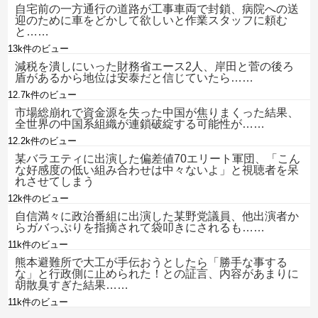
自宅前の一方通行の道路が工事車両で封鎖、病院への送
迎のために車をどかして欲しいと作業スタッフに頼む
と……
13k件のビュー
減税を潰しにいった財務省エース2人、岸田と菅の後ろ
盾があるから地位は安泰だと信じていたら……
12.7k件のビュー
市場総崩れで資金源を失った中国が焦りまくった結果、
全世界の中国系組織が連鎖破綻する可能性が……
12.2k件のビュー
某バラエティに出演した偏差値70エリート軍団、「こん
な好感度の低い組み合わせは中々ないよ」と視聴者を呆
れさせてしまう
12k件のビュー
自信満々に政治番組に出演した某野党議員、他出演者か
らガバっぷりを指摘されて袋叩きにされるも……
11k件のビュー
熊本避難所で大工が手伝おうとしたら「勝手な事する
な」と行政側に止められた！との証言、内容があまりに
胡散臭すぎた結果……
11k件のビュー