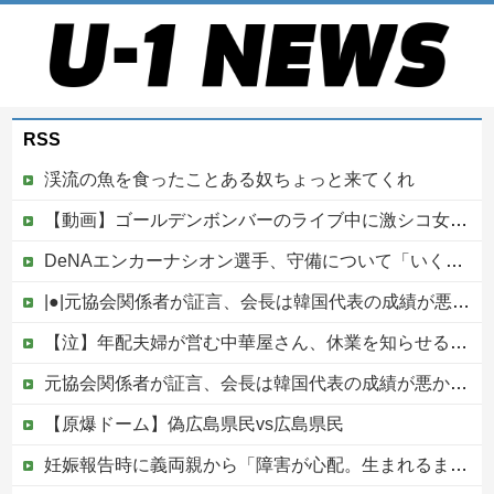
RSS
渓流の魚を食ったことある奴ちょっと来てくれ
【動画】ゴールデンボンバーのライブ中に激シコ女さんが乱入してしまうｗｗｗｗｗ
DeNAエンカーナシオン選手、守備について「いくら得点しても、エラーを重ねれば逆転されてしまう。そういう意味から自分にとっては、打撃よりも守備の方が大事」
|●|元協会関係者が証言、会長は韓国代表の成績が悪かった際「審判に十分な接待をしていないのではないかと叱責した」泥沼の責任押し付け合い発生
【泣】年配夫婦が営む中華屋さん、休業を知らせる貼り紙に応援コメントが続々と
元協会関係者が証言、会長は韓国代表の成績が悪かった際「審判に十分な接待をしていないのではないかと叱責した」泥沼の責任押し付け合い発生他
【原爆ドーム】偽広島県民vs広島県民
妊娠報告時に義両親から「障害が心配。生まれるまでおめでとうは言えない」と言われた日の不快感が一生許せない！何事もなかったかのように孫フィーバーしてるし