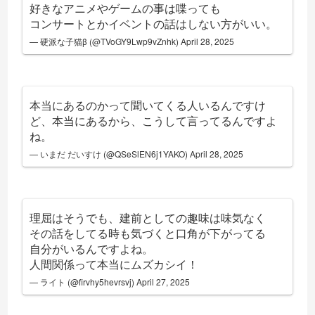
好きなアニメやゲームの事は喋っても
コンサートとかイベントの話はしない方がいい。
— 硬派な子猫β (@TVoGY9Lwp9vZnhk)
April 28, 2025
本当にあるのかって聞いてくる人いるんですけ
ど、本当にあるから、こうして言ってるんですよ
ね。
— いまだ だいすけ (@QSeSlEN6j1YAKO)
April 28, 2025
理屈はそうでも、建前としての趣味は味気なく
その話をしてる時も気づくと口角が下がってる
自分がいるんですよね。
人間関係って本当にムズカシイ！
— ライト (@firvhy5hevrsvj)
April 27, 2025