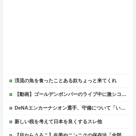
渓流の魚を食ったことある奴ちょっと来てくれ
【動画】ゴールデンボンバーのライブ中に激シコ女さんが乱入してしまうｗｗｗｗｗ
DeNAエンカーナシオン選手、守備について「いくら得点しても、エラーを重ねれば逆転されてしまう。そういう意味から自分にとっては、打撃よりも守備の方が大事」
新しい税を考えて日本を良くするスレ他
【目からうろこ】生姜やニンニクの保存法「全部すりおろしてぴちっとして冷凍」