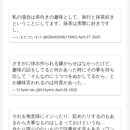
私の場合は表向きの趣味として、旅行と抹茶好き
ということにしてます。抹茶は実際に好きです
し。
— いまだ だいすけ (@QSeSlEN6j1YAKO)
April 27, 2025
さすがに休出作られる嫌がらせはなかったけど、
趣味の話をしてると何かあった時にその事を持ち
出して「そんなのにうつつをぬかしてるから」と
か嫌味言われるのは何度かあった…
— 310yshr stu (@310yshr)
April 28, 2025
それを無意味にイジったり、貶めたりするのもあ
るから大事なものはしまっておけというね…
当たり障りのないもので誤魔化す手もある（ワン