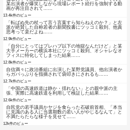
某出演者が爆笑しながら現場レポート続行を強制する動
画が再注目されて……
13.4k件のビュー
「転ばぬ先の杖って言う言葉すら知らねえのか？」と左
派が絶賛した自称若者の新聞投書にツッコミ殺到、他責
思考って楽だよね……
12.9k件のビュー
「自分にとってはプレハブ以下の地獄なんだけど」と某
大手メーカーの横浜本社にツッコミ殺到、オシャレなオ
フィスに特化してしまった結果……
12.8k件のビュー
自信満々に政治番組に出演した某野党議員、他出演者か
らガバっぷりを指摘されて袋叩きにされるも……
12.7k件のビュー
「中国の高速鉄道は静か・揺れない」との親中派の主
張、実際に高速鉄道を利用して検証した結果……
12.6k件のビュー
自民党の若手議員かヤジを食らった石破前首相、「本当
に見識のある人に当選期数の若い人がやじるなんて」と
不満たらたらな様子を見せて……
12k件のビュー