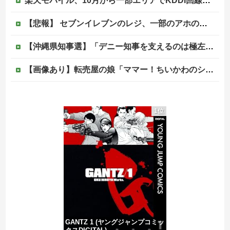
楽天モバイル、10月から一部エリアでKDDI回線終了へ…自前設備への投資拡大不可避
【悲報】 セブンイレブンのレジ、一部のアホのせいでこうなってしまう
【沖縄県知事選】「デニー知事を支えるのは極左暴力集団」発言で大炎上ｗｗｗ
【画像あり】転売屋の娘「ママー！ちいかわのシール貼ったよー！」親「！！！！！！」
フランス人「なぜ移籍させない?」中村敬斗に複数オファー！ランスが46億円要求でまさかの残留の可能性浮上！現地サポの本音がこれ！【海外の反応】
1位
【画像】女子高の文化祭でバニーガール喫茶が開催された結果
【爆笑ｗ】バッグひったくりを試みた男、バイクを盗られる！
（国旗損壊罪）戦争反対と叫びながらニヤニヤ笑い…日の丸を破る内輪ネタをして一般国民からドン引きされ...
GANTZ 1 (ヤングジャンプコミッ