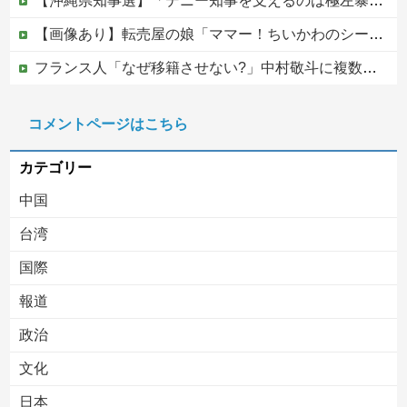
【沖縄県知事選】「デニー知事を支えるのは極左暴力集団」発言で大炎上ｗｗｗ
【画像あり】転売屋の娘「ママー！ちいかわのシール貼ったよー！」親「！！！！！！」
フランス人「なぜ移籍させない?」中村敬斗に複数オファー！ランスが46億円要求でまさかの残留の可能性浮上！現地サポの本音がこれ！【海外の反応】
【画像】女子高の文化祭でバニーガール喫茶が開催された結果
コメントページはこちら
（国旗損壊罪）戦争反対と叫びながらニヤニヤ笑い…日の丸を破る内輪ネタをして一般国民からドン引きされ...
カテゴリー
中国
台湾
国際
報道
Powered by livedoor 相互RSS
政治
文化
日本