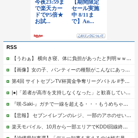
RSS
【うわぁ】 横向き寝、体に負担があったと判明ｗｗｗｗｗｗｗ
【画像】女の子、パンティーの種類がこんなにあったｗｗｗｗｗ
第4回 サイトセブンTV杯賞金争奪リーグバトル #予選Bブロック・Part1
|●|「若者が高市を支持しなくなった」と歓喜していた左派、だが高市内閣が消費税減税を実現した結果……
『咲-Saki-』ガチで一線を超える・・・もうめちゃくちゃ他
【悲報】 セブンイレブンのレジ、一部のアホのせいでこうなってしまう
楽天モバイル、10月から一部エリアでKDDI回線終了へ…自前設備への投資拡大不可避