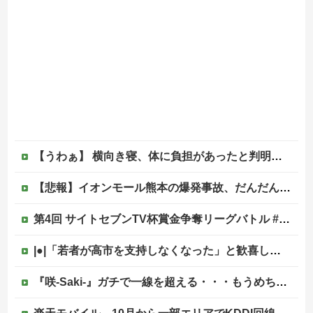
【うわぁ】 横向き寝、体に負担があったと判明ｗｗｗｗｗｗｗ
【悲報】イオンモール熊本の爆発事故、だんだんとイオン側が悪いんじゃないかという世論になってしまう
第4回 サイトセブンTV杯賞金争奪リーグバトル #予選Bブロック・Part1
|●|「若者が高市を支持しなくなった」と歓喜していた左派、だが高市内閣が消費税減税を実現した結果……
『咲-Saki-』ガチで一線を超える・・・もうめちゃくちゃ他