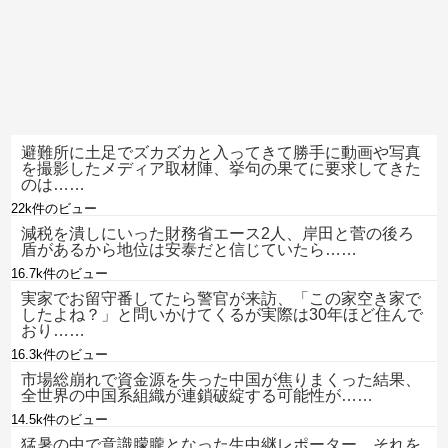
避難所に土足でズカズカと入ってきて勝手に動画や写真
を撮影したメディア取材陣、挙句の果てに要求してきた
のは……
22k件のビュー
減税を潰しにいった財務省エース2人、岸田と菅の後ろ
盾があるから地位は安泰だと信じていたら……
16.7k件のビュー
実家でお留守番してたら警官が来訪、「この家空き家で
したよね？」と問いかけてくるが実際は30年ほど住んで
おり……
16.3k件のビュー
市場総崩れで資金源を失った中国が焦りまくった結果、
全世界の中国系組織が連鎖破綻する可能性が……
14.5k件のビュー
猛暑の中で意識朦朧となった生中継レポーター、それを