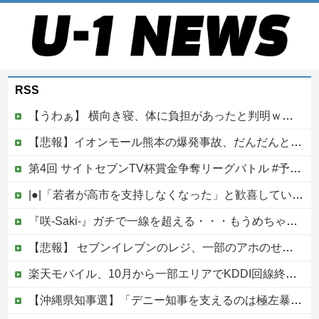
RSS
【うわぁ】 横向き寝、体に負担があったと判明ｗｗｗｗｗｗｗ
【悲報】イオンモール熊本の爆発事故、だんだんとイオン側が悪いんじゃないかという世論になってしまう
第4回 サイトセブンTV杯賞金争奪リーグバトル #予選Bブロック・Part1
|●|「若者が高市を支持しなくなった」と歓喜していた左派、だが高市内閣が消費税減税を実現した結果……
『咲-Saki-』ガチで一線を超える・・・もうめちゃくちゃ他
【悲報】 セブンイレブンのレジ、一部のアホのせいでこうなってしまう
楽天モバイル、10月から一部エリアでKDDI回線終了へ…自前設備への投資拡大不可避
【沖縄県知事選】「デニー知事を支えるのは極左暴力集団」発言で大炎上ｗｗｗ