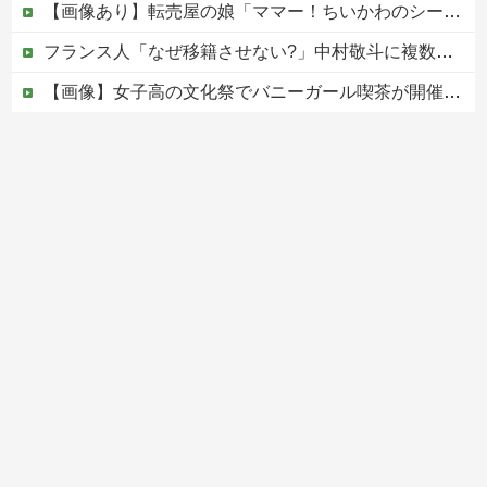
【画像あり】転売屋の娘「ママー！ちいかわのシール貼ったよー！」親「！！！！！！」
フランス人「なぜ移籍させない?」中村敬斗に複数オファー！ランスが46億円要求でまさかの残留の可能性浮上！現地サポの本音がこれ！【海外の反応】
【画像】女子高の文化祭でバニーガール喫茶が開催された結果
【爆笑ｗ】バッグひったくりを試みた男、バイクを盗られる！
（国旗損壊罪）戦争反対と叫びながらニヤニヤ笑い…日の丸を破る内輪ネタをして一般国民からドン引きされ...
Powered by livedoor 相互RSS