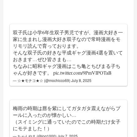
双子氏は小学6年生双子男児ですが、漫画大好き一
家に生まれし漫画大好き双子なので常時漫画をモ
リモリ読んで育っております。
そんな双子氏の好きな平成ギャグ漫画4選を置いて
おきます…ぜひ皆さまも…
ちなみに昭和ギャグ漫画はこち亀とちびまる子ち
ゃんが好きです。
pic.twitter.com/9PmVIPOTaB
— ☆★モチコ★☆ (@mochicco69)
July 8, 2025
梅雨の時期は唇を紫にしてガタガタ震えながらプ
ールに入ったのが懐かしい…
（スイミングに通っていたのでこの時期だけ女子
にモテました！）
— ちゃんやま (@log1000)
July 7, 2025