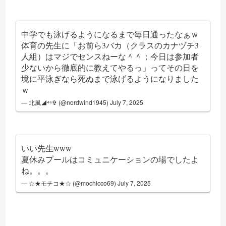
中学でも泳げるようになるまで毎日通ったなぁｗ
体育の先生に「お前ら3バカ（クラスのカナヅチ3
人組）はマジでセンスねーな＾＾；今日は参加者
少ないから徹底的に教えてやるっ」ってその日を
境に平泳ぎなら死ぬまで泳げるようになりました
ｗ
— 北風◢⁴⁶✞ (@nordwind1945)
July 7, 2025
いい先生www
夏休みプールはコミュニケーションの場でしたよ
ね。。。
— ☆★モチコ★☆ (@mochicco69)
July 7, 2025