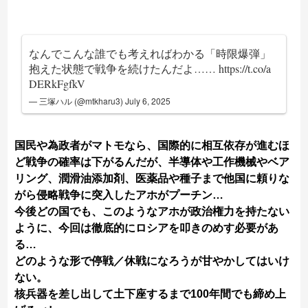
なんでこんな誰でも考えればわかる「時限爆弾」
抱えた状態で戦争を続けたんだよ……
https://t.co/a
DERkFgfkV
— 三塚ハル (@mtkharu3)
July 6, 2025
国民や為政者がマトモなら、国際的に相互依存が進むほ
ど戦争の確率は下がるんだが、半導体や工作機械やベア
リング、潤滑油添加剤、医薬品や種子まで他国に頼りな
がら侵略戦争に突入したアホがプーチン…
今後どの国でも、このようなアホが政治権力を持たない
ように、今回は徹底的にロシアを叩きのめす必要があ
る…
どのような形で停戦／休戦になろうが甘やかしてはいけ
ない。
核兵器を差し出して土下座するまで100年間でも締め上