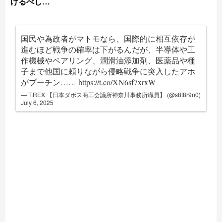
げるべし…
国民や為政者がマトモなら、国際的に相互依存が
進むほど戦争の確率は下がるんだが、半導体や工
作機械やベアリング、潤滑油添加剤、医薬品や種
子まで他国に頼りながら侵略戦争に突入したアホ
がプーチン……
https://t.co/XN6sf7xrxW
— T.REX 【日本ダボス商工会議所神奈川事務所職員】 (@s8t8r9n0)
July 6, 2025