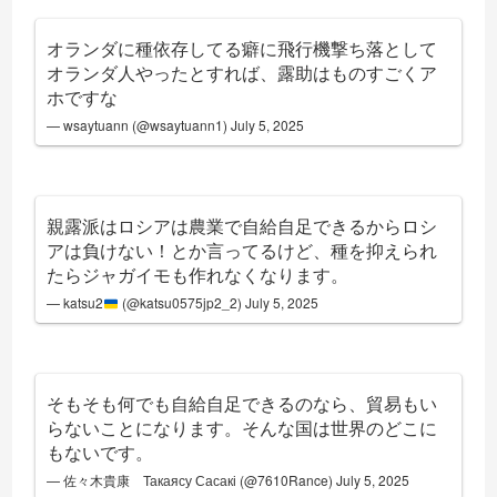
オランダに種依存してる癖に飛行機撃ち落として
オランダ人やったとすれば、露助はものすごくア
ホですな
— wsaytuann (@wsaytuann1)
July 5, 2025
親露派はロシアは農業で自給自足できるからロシ
アは負けない！とか言ってるけど、種を抑えられ
たらジャガイモも作れなくなります。
— katsu2
(@katsu0575jp2_2)
July 5, 2025
そもそも何でも自給自足できるのなら、貿易もい
らないことになります。そんな国は世界のどこに
もないです。
— 佐々木貴康 Такаясу Сасакі (@7610Rance)
July 5, 2025