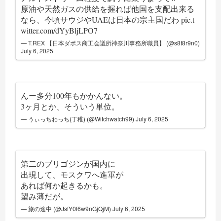
原油や天然ガスの供給を握れば他国を支配出来る
なら、今頃サウジやUAEは日本の宗主国だわ
pic.t
witter.com/dYyBljLPO7
— T.REX 【日本ダボス商工会議所神奈川事務所職員】 (@s8t8r9n0)
July 6, 2025
んー多分100年もかかんない。
3ヶ月とか、そういう単位。
— うぃっちわっち(丁稚) (@Witchwatch99)
July 6, 2025
第二のブリゴジンが国内に
出現して、モスクワへ進軍が
あれば何か起きるかも。
望み薄だが。
— 旅の途中 (@JsfY0f6w9nGjQjM)
July 6, 2025