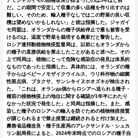
アでジャガイモの品種改良が始まったのは5年ほど前
だ。この期間で安定して収量の多い品種を作り出すのは
難しい。そのため、輸入種子なしではこの野菜の良い収
穫は望めないかもしれない」と彼は指摘した。ジャガイ
モ同盟は、オランダからの種子供給停止で最も被害を受
けるのは、温室で野菜を栽培する農家だと警告した。
ロシア連邦動植物検疫監督局は、以前にもオランダから
の種子の直接供給を禁止したことがあると述べた。その
上で同局は、植物にとって危険な感染症の発見は体系的
なものであったと指摘した。具体的には、オランダの種
子からはペピーノモザイクウイルス、ウリ科作物の細菌
性斑点病、ブタクサ、サンシキイヌホオズキが検出され
た。「これは、オランда側からロシアへ送られる種子・
種苗の植物検疫上の地位に関する確認が1年半にわたり
なかった状況で発生した」と同局は指摘した。また、感
染した種子のロシアへの輸入を防ぐための植物検疫措置
が講じられるまで禁止措置は継続されると付け加えた。
農務省品種改良・種子生産局のアレクサンドル・シュカ
リン副局長によると、2024年末時点でのロシアの種子自