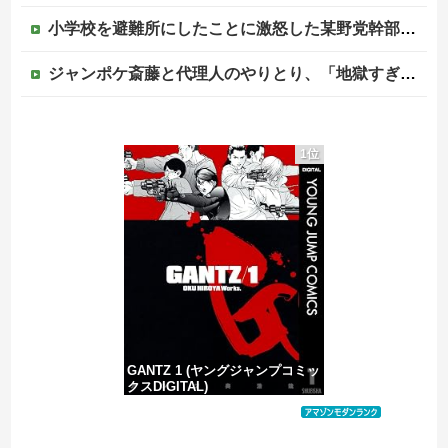
小学校を避難所にしたことに激怒した某野党幹部、僅か3文字で論破される偉業を達成してしまい……
ジャンポケ斎藤と代理人のやりとり、「地獄すぎて完全にコントになってる……」と衝撃を受ける人が続出中
【画像】清宮レイ(23)さん、ありふれた普通の美少女になる
1位
海外「先進国で日本だけパスポート所有率が低すぎる、何故なのか」
中国外務省「日本は原爆落とされて当然。どの国も同情なんかしない」
【移民政策反対】イオンの売り場で唐揚げを食う中国人の子供
GANTZ 1 (ヤングジャンプコミッ
クスDIGITAL)
価格：¥100