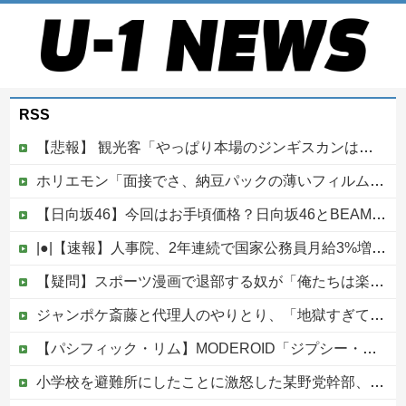
RSS
【悲報】 観光客「やっぱり本場のジンギスカンは美味い！」道民ワイ「ぷっｗｗｗｗ」
ホリエモン「面接でさ、納豆パックの薄いフィルムって何のために入っていの？って聞くわけ」
【日向坂46】今回はお手頃価格？日向坂46とBEAMSのコラボが決定！！
|●|【速報】人事院、2年連続で国家公務員月給3%増の「1万5056円」引き上げ勧告 2年で6%超え
【疑問】スポーツ漫画で退部する奴が「俺たちは楽しくやりたかったんだよ」って言い出す理由ｗｗｗｗｗ他
ジャンポケ斎藤と代理人のやりとり、「地獄すぎて完全にコントになってる……」と衝撃を受ける人が続出中
【パシフィック・リム】MODEROID「ジプシー・デンジャー」プラモデル【10日予約開始】
小学校を避難所にしたことに激怒した某野党幹部、僅か3文字で論破される偉業を達成してしまい……