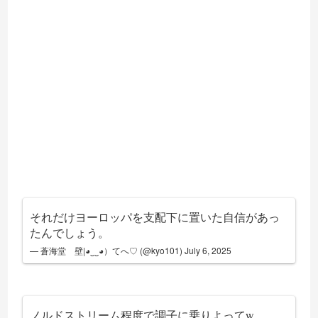
それだけヨーロッパを支配下に置いた自信があっ
たんでしょう。
— 蒼海堂 壁|◕‿‿◕）てへ♡ (@kyo101)
July 6, 2025
ノルドストリーム程度で調子に乗りよってw