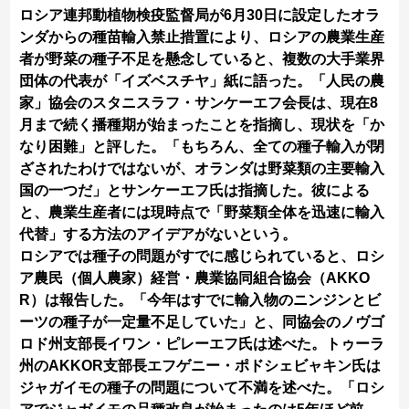
ロシア連邦動植物検疫監督局が6月30日に設定したオラ
ンダからの種苗輸入禁止措置により、ロシアの農業生産
者が野菜の種子不足を懸念していると、複数の大手業界
団体の代表が「イズベスチヤ」紙に語った。「人民の農
家」協会のスタニスラフ・サンケーエフ会長は、現在8
月まで続く播種期が始まったことを指摘し、現状を「か
なり困難」と評した。「もちろん、全ての種子輸入が閉
ざされたわけではないが、オランダは野菜類の主要輸入
国の一つだ」とサンケーエフ氏は指摘した。彼による
と、農業生産者には現時点で「野菜類全体を迅速に輸入
代替」する方法のアイデアがないという。
ロシアでは種子の問題がすでに感じられていると、ロシ
ア農民（個人農家）経営・農業協同組合協会（AKKO
R）は報告した。「今年はすでに輸入物のニンジンとビ
ーツの種子が一定量不足していた」と、同協会のノヴゴ
ロド州支部長イワン・ピレーエフ氏は述べた。トゥーラ
州のAKKOR支部長エフゲニー・ポドシェビャキン氏は
ジャガイモの種子の問題について不満を述べた。「ロシ