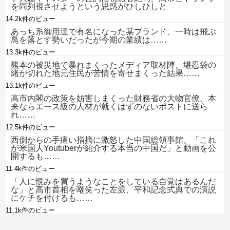
を同列視させようという思惑がひしひしと
14.2k件のビュー
あっち系御用達で有名になった某ブランド、一時は飛ぶ
鳥を落とす勢いだったが今期の業績は……
13.3k件のビュー
熊本の被災地で暴れまくったメディア取材陣、堪忍袋の
緒が切れた地元住民が苦情を寄せまくった結果……
13.1k件のビュー
高市内閣の政策を妨害しまくった財務省の大物官僚、本
来ならエース級の人材が就くはずのないポストに送ら
れ……
12.5k件のビュー
西側からの手痛い指摘に激怒した中国総領事館、「これ
が米国人Youtuberが紹介する本当の中国だ」と動画を公
開するも……
11.4k件のビュー
「人に恨みを買うようなことをしている自覚はあるんだ
な」と高市首相を嘲笑った左派、平和記念式典での演説
にケチを付けるも……
11.1k件のビュー