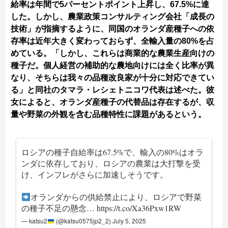
給率は年間で5パーセントポイント上昇し、67.5%に達
した。しかし、農業政策コンサルティング会社「成長の
技術」が指摘するように、同国のオランダ産種子への依
存率は近年大きく変わっておらず、全輸入量の80%を占
めている。「しかし、これらは商業的な農業生産向けの
種子だ。個人経営の補助的な農地向けには全く比率が異
なり、そちらは我々の品種改良家が十分に対応できてい
る」と同社のタマラ・レシェトニコワ代表は述べた。彼
女によると、オランダ産種子の代替品は存在するが、収
量や野菜の外観を含む品種特性に課題があるという。
ロシアの種子自給率は67.5%で、輸入の80%はオラ
ンダに依存しており、ロシアの農業は大打撃を受
け、インフレがさらに加速しそうです。
オランダからの供給禁止により、ロシアで野菜
の種子不足の懸念…
https://t.co/Xa36Pxw1RW
— katsu2
(@katsu0575jp2_2)
July 5, 2025