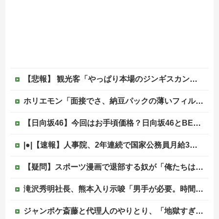
【悲報】 観光客「やっぱり本場のジンギスカンは美味い！」道民ワイ「ぷっｗｗｗｗ」
ホリエモン「面接でさ、納豆パックの薄いフィルムって何のために入っていの？って聞くわけ」
【日向坂46】今回はお手頃価格？日向坂46とBEAMSのコラボが決定！！
|●|【速報】人事院、2年連続で国家公務員月給3%増の「1万5056円」引き上げ勧告 2年で6%超え
【疑問】スポーツ漫画で退部する奴が「俺たちは楽しくやりたかったんだよ」って言い出す理由ｗｗｗｗｗ他
滝沢秀明社長、熊本入り示唆「男手が必要。時間を見つけて行きたい」
ジャンポケ斎藤と代理人のやりとり、「地獄すぎて完全にコントになってる……」と衝撃を受ける人が続出中