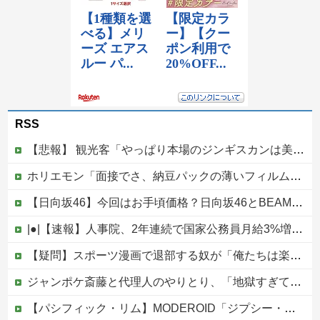
RSS
【悲報】 観光客「やっぱり本場のジンギスカンは美味い！」道民ワイ「ぷっｗｗｗｗ」
ホリエモン「面接でさ、納豆パックの薄いフィルムって何のために入っていの？って聞くわけ」
【日向坂46】今回はお手頃価格？日向坂46とBEAMSのコラボが決定！！
|●|【速報】人事院、2年連続で国家公務員月給3%増の「1万5056円」引き上げ勧告 2年で6%超え
【疑問】スポーツ漫画で退部する奴が「俺たちは楽しくやりたかったんだよ」って言い出す理由ｗｗｗｗｗ他
ジャンポケ斎藤と代理人のやりとり、「地獄すぎて完全にコントになってる……」と衝撃を受ける人が続出中
【パシフィック・リム】MODEROID「ジプシー・デンジャー」プラモデル【10日予約開始】