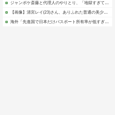
ジャンポケ斎藤と代理人のやりとり、「地獄すぎて完全にコントになってる……」と衝撃を受ける人が続出中
【画像】清宮レイ(23)さん、ありふれた普通の美少女になる
海外「先進国で日本だけパスポート所有率が低すぎる、何故なのか」
中国外務省「日本は原爆落とされて当然。どの国も同情なんかしない」
【移民政策反対】イオンの売り場で唐揚げを食う中国人の子供
Powered by livedoor 相互RSS