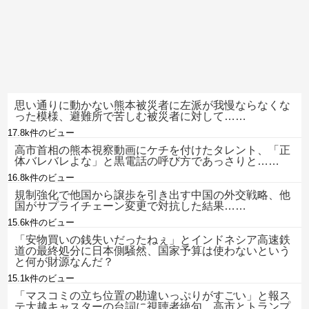
思い通りに動かない熊本被災者に左派が我慢ならなくな
った模様、避難所で苦しむ被災者に対して……
17.8k件のビュー
高市首相の熊本視察動画にケチを付けたタレント、「正
体バレバレよな」と黒電話の呼び方であっさりと……
16.8k件のビュー
規制強化で他国から譲歩を引き出す中国の外交戦略、他
国がサプライチェーン変更で対抗した結果……
15.6k件のビュー
「安物買いの銭失いだったねぇ」とインドネシア高速鉄
道の最終処分に日本側騒然、国家予算は使わないという
と何が財源なんだ？
15.1k件のビュー
「マスコミの立ち位置の勘違いっぷりがすごい」と報ス
テ大越キャスターの台詞に視聴者絶句、高市とトランプ