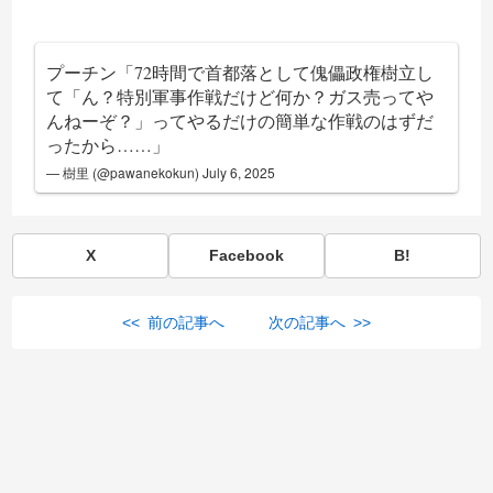
プーチン「72時間で首都落として傀儡政権樹立し
て「ん？特別軍事作戦だけど何か？ガス売ってや
んねーぞ？」ってやるだけの簡単な作戦のはずだ
ったから……」
— 樹里 (@pawanekokun)
July 6, 2025
X
Facebook
B!
<< 前の記事へ
次の記事へ >>