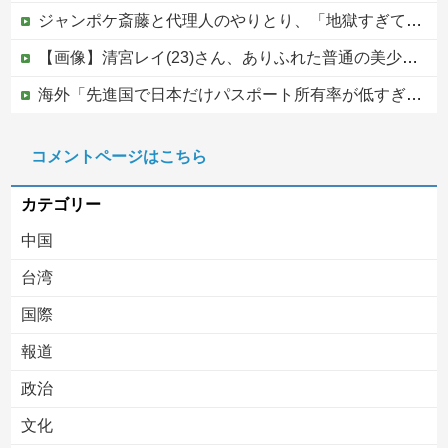
ジャンポケ斎藤と代理人のやりとり、「地獄すぎて完全にコントになってる……」と衝撃を受ける人が続出中
【画像】清宮レイ(23)さん、ありふれた普通の美少女になる
海外「先進国で日本だけパスポート所有率が低すぎる、何故なのか」
中国外務省「日本は原爆落とされて当然。どの国も同情なんかしない」
コメントページはこちら
【移民政策反対】イオンの売り場で唐揚げを食う中国人の子供
カテゴリー
中国
台湾
国際
報道
Powered by livedoor 相互RSS
政治
文化