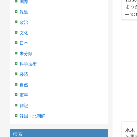
国際
よう
報道
— ncc
政治
文化
日本
未分類
科学技術
経済
自然
軍事
雑記
韓国・北朝鮮
水木
検索
と馬