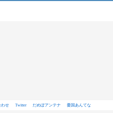
合わせ
Twitter
だめぽアンテナ
憂国あんてな