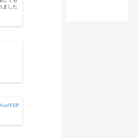
れました
//t.co/VEP