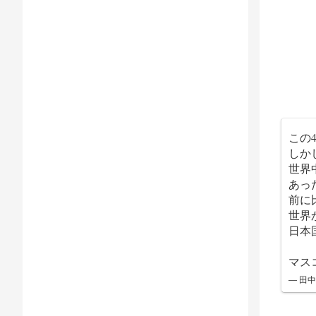
この
しか
世界
あっ
前に
世界
日本
マス
— 田中