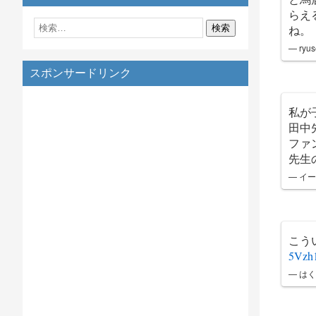
らえ
ね。
— ryus
スポンサードリンク
私が
田中
ファ
先生
— イージ
こう
5Vzh
— はくた