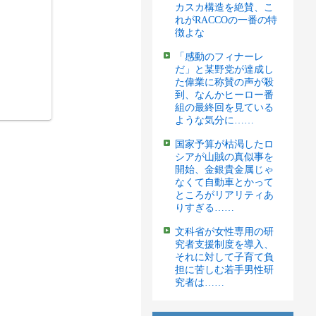
カスカ構造を絶賛、こ
れがRACCOの一番の特
徴よな
「感動のフィナーレ
だ」と某野党が達成し
た偉業に称賛の声が殺
到、なんかヒーロー番
組の最終回を見ている
ような気分に……
国家予算が枯渇したロ
シアが山賊の真似事を
開始、金銀貴金属じゃ
なくて自動車とかって
ところがリアリティあ
りすぎる……
文科省が女性専用の研
究者支援制度を導入、
それに対して子育て負
担に苦しむ若手男性研
究者は……