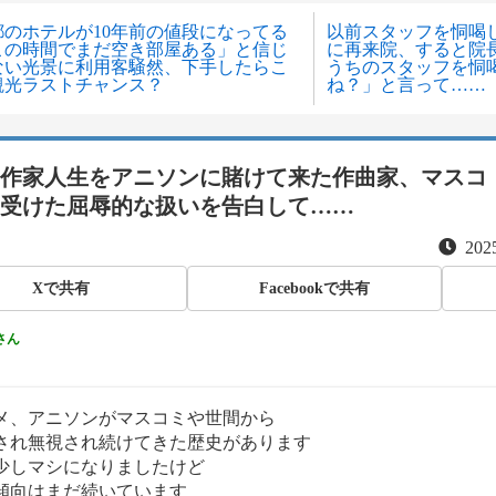
都のホテルが10年前の値段になってる
以前スタッフを恫喝
この時間でまだ空き部屋ある」と信じ
に再来院、すると院
ない光景に利用客騒然、下手したらこ
うちのスタッフを恫
観光ラストチャンス？
ね？」と言って……
作家人生をアニソンに賭けて来た作曲家、マスコ
受けた屈辱的な扱いを告白して……
2025
Xで共有
Facebookで共有
さん
メ、アニソンがマスコミや世間から
され無視され続けてきた歴史があります
少しマシになりましたけど
傾向はまだ続いています