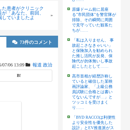
した患者がクリニック
原爆ドーム前に居座
長が「あなた、前回、
る”市民団体”を警官隊が
»
喝していましたよ
排除、その瞬間に周囲
で見守っていた観客た
ちが……
「私は入りません、 事
73件のコメント
故起こさなきゃいい」
と保険加入を勧められ
た推し活民が反発、保
険代が勿体無いし事故
/07/06 13:09
報道
政治
起こしたとして……
B!
高市首相が経歴詐称し
ていると確信した某映
画評論家、「上級公務
員試験に合格とは書い
てないんですが…」と
ツッコミを受けまく
り……
「BYD RACCOは利便性
より安全性を優先した
設計」とEV推進派がス