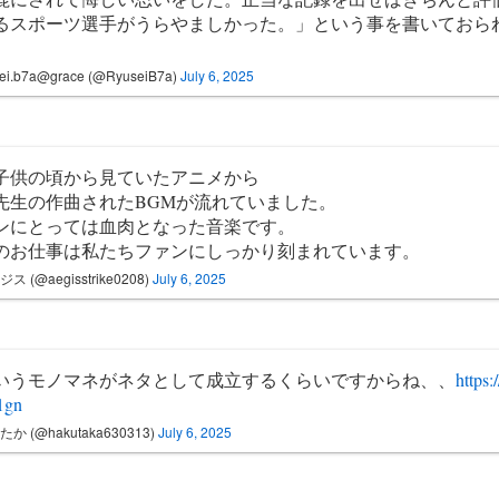
るスポーツ選手がうらやましかった。」という事を書いておら
ei.b7a@grace (@RyuseiB7a)
July 6, 2025
子供の頃から見ていたアニメから
先生の作曲されたBGMが流れていました。
ンにとっては血肉となった音楽です。
のお仕事は私たちファンにしっかり刻まれています。
ス (@aegisstrike0208)
July 6, 2025
いうモノマネがネタとして成立するくらいですからね、、
https:
1gn
か (@hakutaka630313)
July 6, 2025