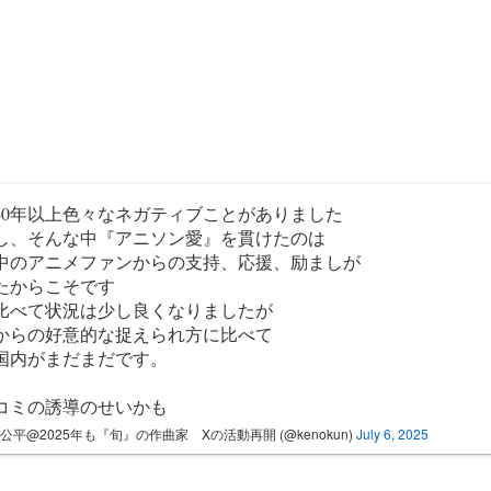
40年以上色々なネガティブことがありました
し、そんな中『アニソン愛』を貫けたのは
中のアニメファンからの支持、応援、励ましが
たからこそです
比べて状況は少し良くなりましたが
からの好意的な捉えられ方に比べて
国内がまだまだです。
コミの誘導のせいかも
公平@2025年も『旬』の作曲家 Xの活動再開 (@kenokun)
July 6, 2025