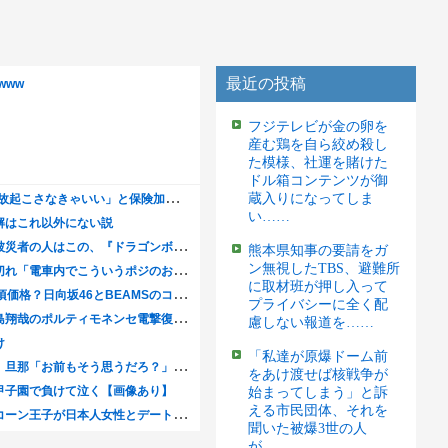
最近の投稿
フジテレビが金の卵を
産む鶏を自ら絞め殺し
た模様、社運を賭けた
ドル箱コンテンツが御
蔵入りになってしま
い……
熊本県知事の要請をガ
ン無視したTBS、避難所
に取材班が押し入って
プライバシーに全く配
慮しない報道を……
「私達が原爆ドーム前
をあけ渡せば核戦争が
始まってしまう」と訴
える市民団体、それを
聞いた被爆3世の人
が……