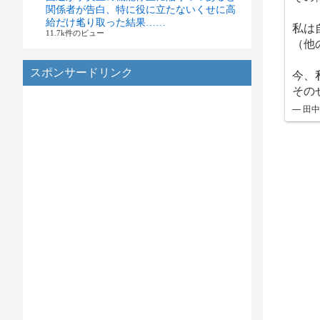
関係者が告白、特に役に立たないくせに高
給だけ毟り取った結果……
私は
11.7k件のビュー
（他
スポンサードリンク
今、
その
— 田中