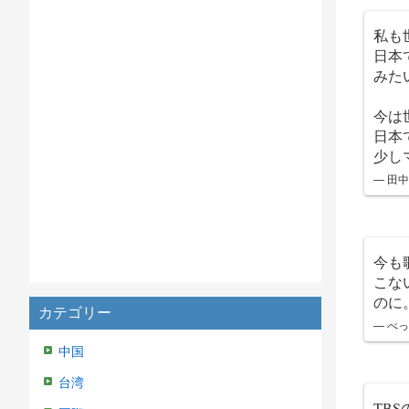
私も
日本
みた
今は
日本
少し
— 田中
今も
こな
のに
カテゴリー
— べっ
中国
台湾
TB