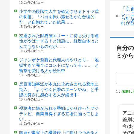
15.6k件のビュー
「京
小学生の段階で人生を確定させるドイツ式
し、
«
の制度、「バカを振い落せるから合理的
られ
だ」と自惚れていた結果……
れが
15.2k件のビュー
左遷された財務省エリートに待ち受ける運
命がやばすぎる！と話題に、経歴自体はと
んでもないものだが……
自分の
14.7k件のビュー
ミから
ジャンポケ斎藤と代理人のやりとり、「地
獄すぎて完全にコントになってる……」と
衝撃を受ける人が続出中
13.9k件のビュー
反斎藤知事派が本丸に攻め込まれる窮地に
突入、「ようやく反撃のターンやね」と手
1：
名無し
際の良さに感心する人が続出中
13.7k件のビュー
視聴者に嫌がられる番組ばかり作ったフジ
アニ
テレビ、自業自得すぎる立場に陥ってしま
差別
い……
11.9k件のビュー
今は
その
国連が事実上の機能停止に陥りつつあると