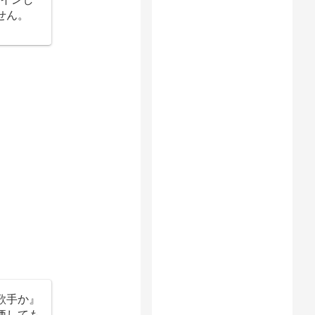
せん。
歌手か』
価しても