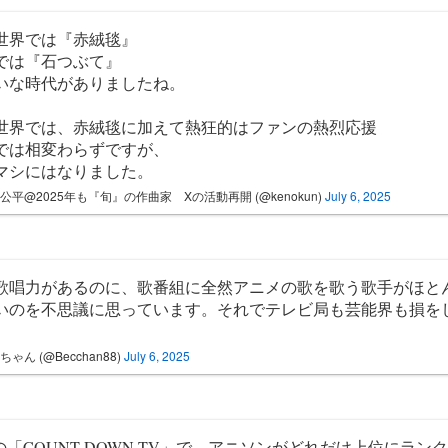
世界では『赤絨毯』
では『石つぶて』
いな時代がありましたね。
世界では、赤絨毯に加えて熱狂的はファンの熱烈応援
では相変わらずですが、
マシにはなりました。
公平@2025年も『旬』の作曲家 Xの活動再開 (@kenokun)
July 6, 2025
歌唱力があるのに、歌番組に全然アニメの歌を歌う歌手がほと
いのを不思議に思っています。それでテレビ局も芸能界も損を
。
ちゃん (@Becchan88)
July 6, 2025
Sの「COUNT DOWN TV」で、アニソンがどれだけ上位にラン