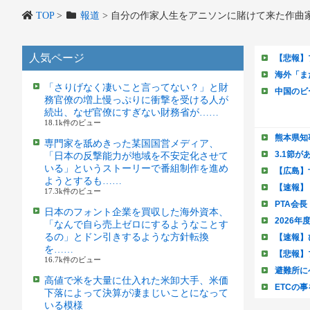
TOP
>
報道
>
自分の作家人生をアニソンに賭けて来た作曲
人気ページ
「さりげなく凄いこと言ってない？」と財
務官僚の増上慢っぷりに衝撃を受ける人が
続出、なぜ官僚にすぎない財務省が……
18.1k件のビュー
専門家を舐めきった某国国営メディア、
「日本の反撃能力が地域を不安定化させて
いる」というストーリーで番組制作を進め
ようとするも……
17.3k件のビュー
日本のフォント企業を買収した海外資本、
「なんで自ら売上ゼロにするようなことす
るの」とドン引きするような方針転換
を……
16.7k件のビュー
高値で米を大量に仕入れた米卸大手、米価
下落によって決算が凄まじいことになって
いる模様