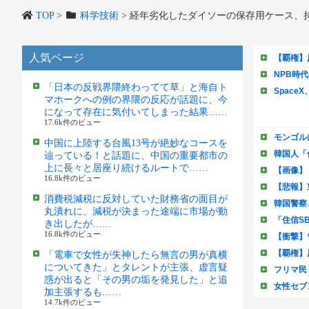
TOP
>
科学技術
>
経年劣化したダイソーの保存用ケース、
人気ページ
「日本の反戦界隈終わってて草」と海自ト
マホークへの例の界隈の反応が話題に、今
になって存在に気付いてしまった結果……
17.6k件のビュー
中国に上陸する台風13号が絶妙なコースを
辿っている！と話題に、中国の重要都市の
上に長々と居座り続けるルートで……
16.8k件のビュー
消費税減税に反対していた財務省の面目が
丸潰れに、減税が決まった途端に市場が動
き出したが……
16.8k件のビュー
「電車で女性が失神したら無言の男が真横
についてきた」とタレントが主張、虚言疑
惑が出ると「その男の垢を発見した」と追
加主張するも……
14.7k件のビュー