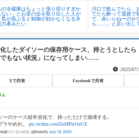
ちの冷蔵庫はちょっと張り切りすぎか
川口で飲んでたら、
れない」とお茶の缶を取り出した人が
てたら酔って道路で
、気が高ぶると制御が効かなくなる氷
で、命いらねーのか
能力者みたい
ら……」と言い出し
化したダイソーの保存用ケース、持とうとしたら
でもない状況」になってしまい……
2025/07/
Xで共有
Facebookで共有
さん
ソーのケース経年劣化で、持っただけで崩壊する。
プラやめれ。
pic.twitter.com/ZaMPicOaUE
befs@パソコンの人 (@kobefs)
July 18, 2025