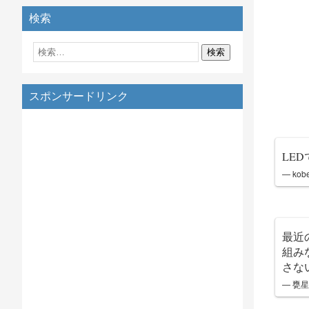
検索
スポンサードリンク
LE
— ko
最近
組み
さな
— 甕星@