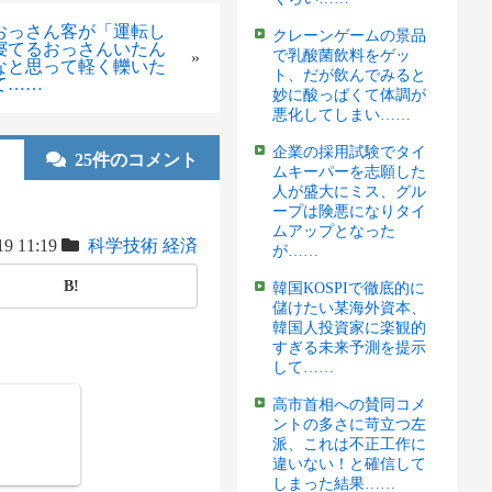
おっさん客が「運転し
クレーンゲームの景品
寝てるおっさんいたん
で乳酸菌飲料をゲッ
»
なと思って軽く轢いた
ト、だが飲んでみると
て……
妙に酸っぱくて体調が
悪化してしまい……
企業の採用試験でタイ
25件のコメント
ムキーパーを志願した
人が盛大にミス、グル
ープは険悪になりタイ
ムアップとなった
19 11:19
科学技術
経済
が……
B!
韓国KOSPIで徹底的に
儲けたい某海外資本、
韓国人投資家に楽観的
すぎる未来予測を提示
して……
高市首相への賛同コメ
ントの多さに苛立つ左
派、これは不正工作に
違いない！と確信して
しまった結果……