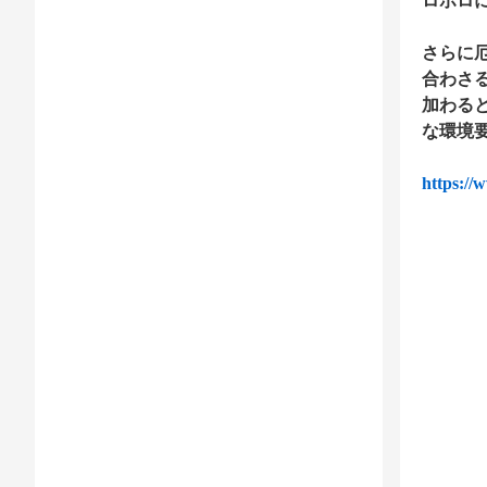
ロボロ
さらに
合わさ
加わる
な環境
https://