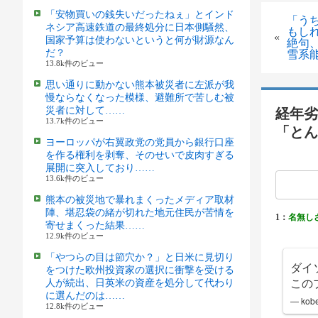
「安物買いの銭失いだったねぇ」とインド
「う
ネシア高速鉄道の最終処分に日本側騒然、
もし
«
国家予算は使わないというと何が財源なん
絶句
だ？
雪系
13.8k件のビュー
思い通りに動かない熊本被災者に左派が我
慢ならなくなった模様、避難所で苦しむ被
災者に対して……
経年劣
13.7k件のビュー
「とん
ヨーロッパが右翼政党の党員から銀行口座
を作る権利を剥奪、そのせいで皮肉すぎる
展開に突入しており……
13.6k件のビュー
熊本の被災地で暴れまくったメディア取材
陣、堪忍袋の緒が切れた地元住民が苦情を
1：
名無し
寄せまくった結果……
12.9k件のビュー
「やつらの目は節穴か？」と日米に見切り
ダイ
をつけた欧州投資家の選択に衝撃を受ける
この
人が続出、日英米の資産を処分して代わり
に選んだのは……
— ko
12.8k件のビュー