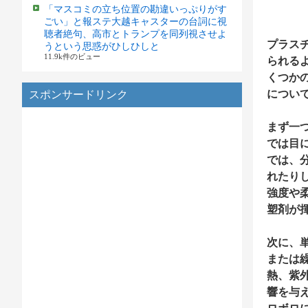
「マスコミの立ち位置の勘違いっぷりがす
ごい」と報ステ大越キャスターの台詞に視
聴者絶句、高市とトランプを同列視させよ
プラス
うという思惑がひしひしと
11.9k件のビュー
られる
くつか
につい
スポンサードリンク
まず一
では目
では、
れたり
強度や
塑剤が
次に、
または
熱、紫
響を与