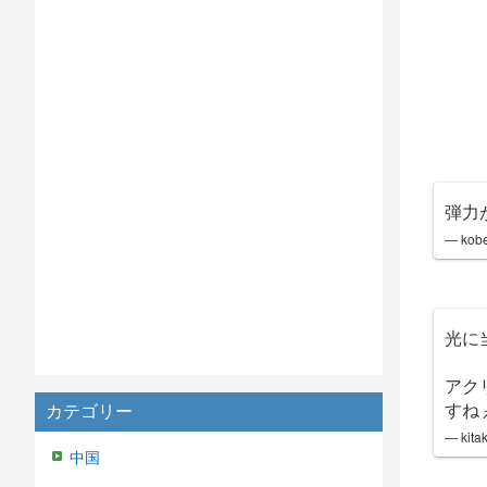
弾力
— ko
光に
アク
すね
カテゴリー
— ki
中国