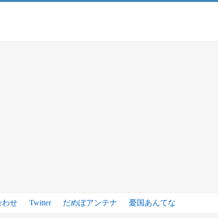
合わせ
Twitter
だめぽアンテナ
憂国あんてな