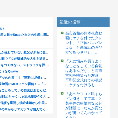
最近の投稿
高市首相の熊本視察動
画にケチを付けたタレ
ント、「正体バレバレ
よな」と黒電話の呼び
方であっさりと……
「人に恨みを買うよう
なことをしている自覚
はあるんだな」と高市
首相を嘲笑った左派、
平和記念式典での演説
にケチを付けるも……
「あのヤフコメ民すら
ドン引きしてて草」と
某事件の衝撃的な公判
が話題に、なんか変な
力が働いてんのかって
くらい……