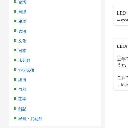
台湾
国際
LE
— ko
報道
政治
文化
LE
日本
近年
未分類
うね
科学技術
これ
経済
— ki
自然
軍事
雑記
韓国・北朝鮮