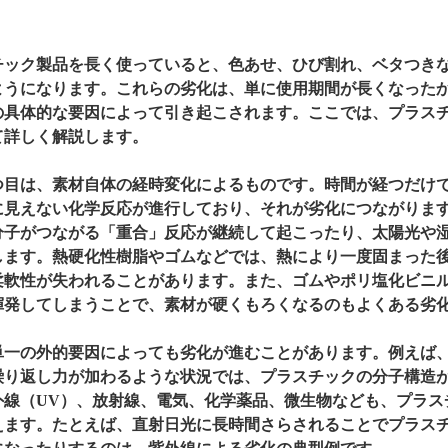
チック製品を長く使っていると、色あせ、ひび割れ、ベタつき
ようになります。これらの劣化は、単に使用期間が長くなった
の具体的な要因によって引き起こされます。ここでは、プラス
て詳しく解説します。
つ目は、素材自体の経時変化によるものです。時間が経つだけ
に見えない化学反応が進行しており、それが劣化につながりま
分子がつながる「重合」反応が継続して起こったり、太陽光や
します。熱硬化性樹脂やゴムなどでは、熱により一度固まった
柔軟性が失われることがあります。また、ゴムやポリ塩化ビニル
揮発してしまうことで、素材が硬くもろくなるのもよくある劣
単一の外的要因によっても劣化が進むことがあります。例えば
繰り返し力が加わるような状況では、プラスチックの分子構造
外線（UV）、放射線、電気、化学薬品、微生物なども、プラス
えます。たとえば、直射日光に長時間さらされることでプラス