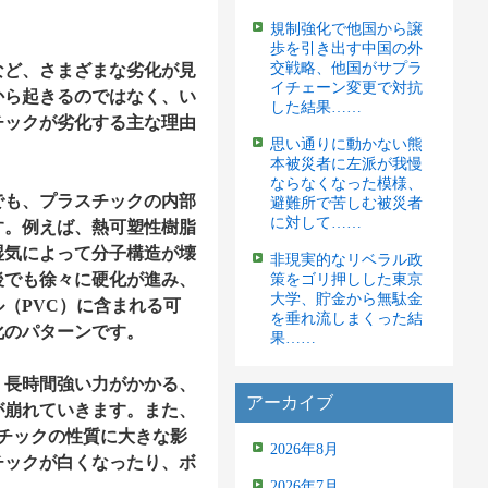
規制強化で他国から譲
歩を引き出す中国の外
交戦略、他国がサプラ
など、さまざまな劣化が見
イチェーン変更で対抗
から起きるのではなく、い
した結果……
チックが劣化する主な理由
思い通りに動かない熊
本被災者に左派が我慢
ならなくなった模様、
でも、プラスチックの内部
避難所で苦しむ被災者
に対して……
す。例えば、熱可塑性樹脂
湿気によって分子構造が壊
非現実的なリベラル政
後でも徐々に硬化が進み、
策をゴリ押しした東京
大学、貯金から無駄金
（PVC）に含まれる可
を垂れ流しまくった結
化のパターンです。
果……
、長時間強い力がかかる、
アーカイブ
が崩れていきます。また、
チックの性質に大きな影
2026年8月
チックが白くなったり、ボ
2026年7月