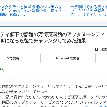
ンスタグラムと同等機能のシステムを
一般利用できる農水
しろ」と要求された請負企業、提示さ
い」と訪問客が感激
納期と予算は……
のクオリティなら…
ティ低下で話題の万博英国館のアフタヌーンティ
ぎになった後でチャレンジしてみた結果……
2025
Xで共有
Facebookで共有
さん
英国館のアフタヌーンティー行ってきたよ！！私は頼むつもり
母親がチャレンジしてた…w
トで散々言われたからなのかわからんけど紅茶は紙コップじゃ
と陶器のカップとポットサービスになってた！(ジャムはプラス