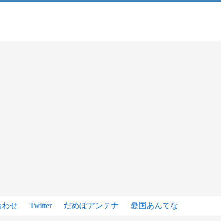
合わせ
Twitter
だめぽアンテナ
憂国あんてな