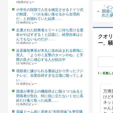
16k件のビュー
「イ
小学生の段階で人生を確定させるドイツ式
«
開発
の制度、「バカを振い落せるから合理的
れた
だ」と自惚れていた結果……
15.4k件のビュー
左遷された財務省エリートに待ち受ける運
命がやばすぎる！と話題に、経歴自体はと
クオリ
んでもないものだが……
ー、騒
15.3k件のビュー
反斎藤知事派が本丸に攻め込まれる窮地に
突入、「ようやく反撃のターンやね」と手
際の良さに感心する人が続出中
13.7k件のビュー
視聴者に嫌がられる番組ばかり作ったフジ
1：
名無し
テレビ、自業自得すぎる立場に陥ってしま
い……
12.3k件のビュー
万博
国連が事実上の機能停止に陥りつつあると
けど
関係者が告白、特に役に立たないくせに高
給だけ毟り取った結果……
ネッ
11.9k件のビュー
ゃん
原爆ドーム前に居座る”市民団体”を警官隊