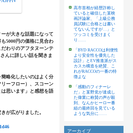
ZPAJPPlV
高市首相が経歴詐称し
ていると確信した某映
画評論家、「上級公務
員試験に合格とは書い
てないんですが…」と
ーが大きな話題になって
ツッコミを受けまく
り……
5000円の価格に見合わ
こだわりのアフタヌーンテ
「BYD RACCOは利便性
n）さんに詳しい話を聞きま
より安全性を優先した
設計」とEV推進派がス
カスカ構造を絶賛、こ
れがRACCOの一番の特
簡略化したいのはよく分
徴よな
フリーフロー）、スコーン
「感動のフィナーレ
とは思います」と感想を語
だ」と某野党が達成し
た偉業に称賛の声が殺
到、なんかヒーロー番
組の最終回を見ている
驚きが広がりました。
ような気分に……
d1d46
アーカイブ