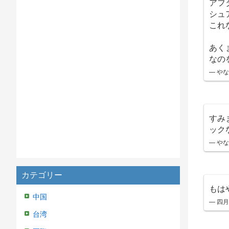
アフ
シュ
これ
あく
なの
— やな
すみ
ック
— やな
カテゴリー
もは
中国
— 四
台湾