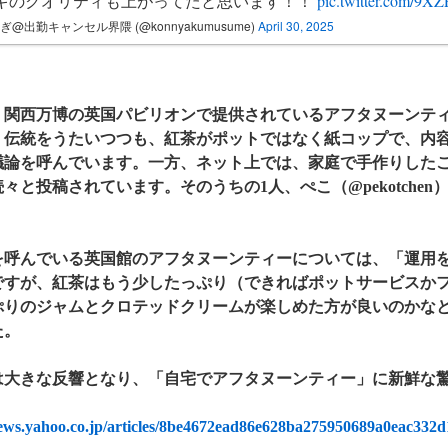
キのクオリティも上がってたと思います！！
pic.twitter.com/9X
ぎ@出勤キャンセル界隈 (@konnyakumusume)
April 30, 2025
関西万博の英国パビリオンで提供されているアフタヌーンティ
。伝統をうたいつつも、紅茶がポットではなく紙コップで、内容も
議論を呼んでいます。一方、ネット上では、家庭で手作りした
々と投稿されています。そのうちの1人、ぺこ（@pekotche
呼んでいる英国館のアフタヌーンティーについては、「運用を
ですが、紅茶はもう少したっぷり（できればポットサービスか
ぷりのジャムとクロテッドクリームが楽しめた方が良いのかな
た。
大きな反響となり、「自宅でアフタヌーンティー」に新鮮な
news.yahoo.co.jp/articles/8be4672ead86e628ba275950689a0eac332