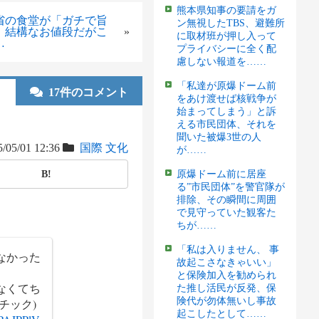
熊本県知事の要請をガ
省の食堂が「ガチで旨
ン無視したTBS、避難所
、結構なお値段だがこ
»
に取材班が押し入って
…
プライバシーに全く配
慮しない報道を……
「私達が原爆ドーム前
17件のコメント
をあけ渡せば核戦争が
始まってしまう」と訴
える市民団体、それを
聞いた被爆3世の人
/05/01 12:36
国際
文化
が……
B!
原爆ドーム前に居座
る”市民団体”を警官隊が
排除、その瞬間に周囲
で見守っていた観客た
ちが……
「私は入りません、 事
なかった
故起こさなきゃいい」
と保険加入を勧められ
なくてち
た推し活民が反発、保
険代が勿体無いし事故
チック)
起こしたとして……