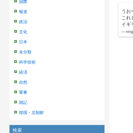
国際
うお
報道
これ
政治
イギ
— ning
文化
日本
未分類
科学技術
経済
自然
軍事
雑記
韓国・北朝鮮
検索