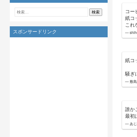
コー
紙コ
これ
スポンサードリンク
— shih
紙コ
騒ぎ
— 敷島
誰か
最初
— あじも