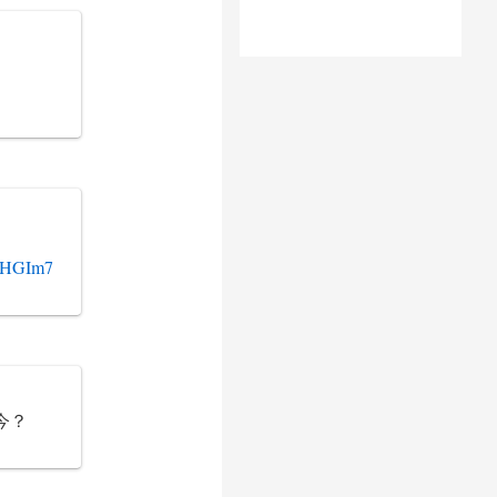
KIHGIm7
今？