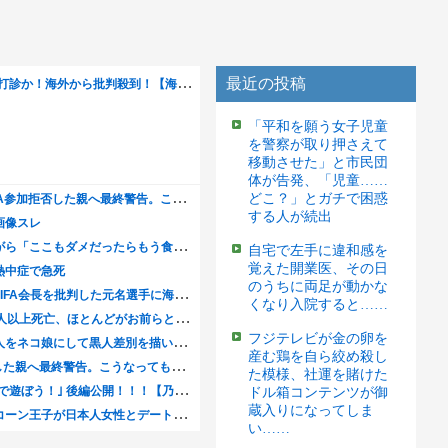
最近の投稿
「平和を願う女子児童
を警察が取り押さえて
移動させた」と市民団
体が告発、「児童……
どこ？」とガチで困惑
する人が続出
自宅で左手に違和感を
覚えた開業医、その日
のうちに両足が動かな
くなり入院すると……
フジテレビが金の卵を
産む鶏を自ら絞め殺し
た模様、社運を賭けた
ドル箱コンテンツが御
蔵入りになってしま
い……