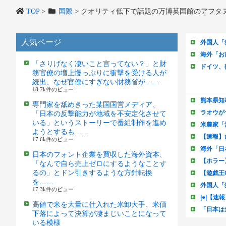
TOP
>
国際
>
クオリティ低下で話題の万博英国館のアフタ
人気ページ
「さりげなく凄いこと言ってない？」と財
務官僚の増上慢っぷりに衝撃を受ける人が
続出、なぜ官僚にすぎない財務省が……
18.7k件のビュー
専門家を舐めきった某国国営メディア、
「日本の反撃能力が地域を不安定化させて
いる」というストーリーで番組制作を進め
ようとするも……
17.6k件のビュー
日本のフォント企業を買収した海外資本、
「なんで自ら売上ゼロにするようなことす
るの」とドン引きするような方針転換
を……
17.3k件のビュー
高値で米を大量に仕入れた米卸大手、米価
下落によって決算が凄まじいことになって
いる模様