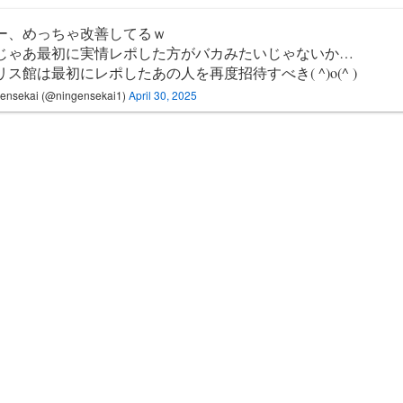
ー、めっちゃ改善してるｗ
じゃあ最初に実情レポした方がバカみたいじゃないか…
リス館は最初にレポしたあの人を再度招待すべき( ^)o(^ )
ensekai (@ningensekai1)
April 30, 2025