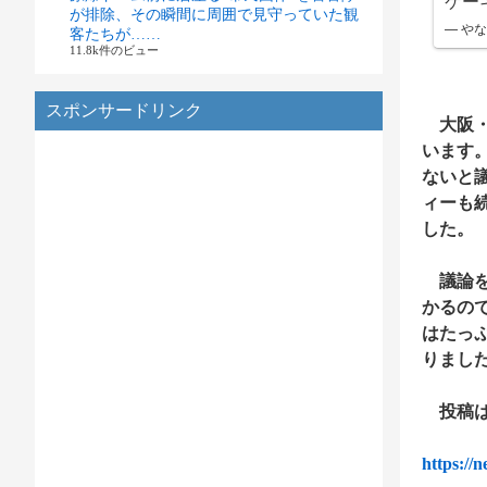
ケー
が排除、その瞬間に周囲で見守っていた観
— やな
客たちが……
11.8k件のビュー
スポンサードリンク
大阪・
います
ないと
ィーも続
した。
議論を
かるの
はたっ
りまし
投稿は
https://