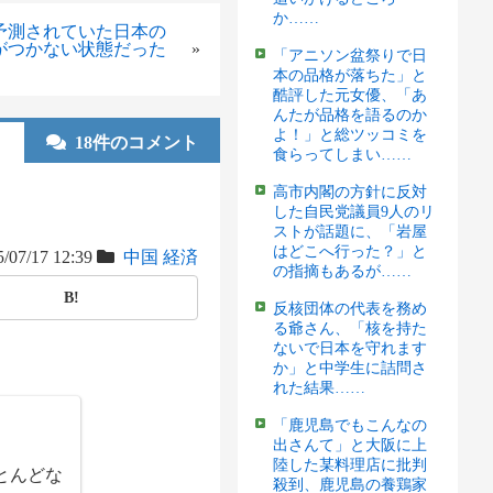
か……
予測されていた日本の
がつかない状態だった
»
「アニソン盆祭りで日
本の品格が落ちた」と
酷評した元女優、「あ
んたが品格を語るのか
よ！」と総ツッコミを
18件のコメント
食らってしまい……
高市内閣の方針に反対
した自民党議員9人のリ
ストが話題に、「岩屋
はどこへ行った？」と
/07/17 12:39
中国
経済
の指摘もあるが……
B!
反核団体の代表を務め
る爺さん、「核を持た
ないで日本を守れます
か」と中学生に詰問さ
れた結果……
「鹿児島でもこんなの
出さんて」と大阪に上
陸した某料理店に批判
とんどな
殺到、鹿児島の養鶏家