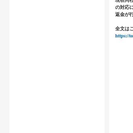
現在同
の対応
返金が
全文は
https://