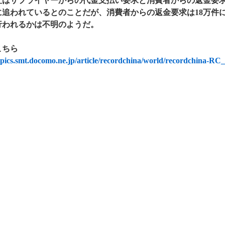
社はサプライヤーからの代金支払い要求と消費者からの返金要
に追われているとのことだが、消費者からの返金要求は18万件
行われるかは不明のようだ。
こちら
topics.smt.docomo.ne.jp/article/recordchina/world/recordchina-RC