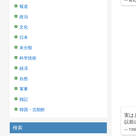
報道
政治
文化
日本
未分類
科学技術
経済
自然
軍事
雑記
韓国・北朝鮮
実は
以前
検索
— T.