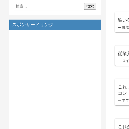
酷い
スポンサードリンク
— 畔取
従業
— ロイ
これ
コン
— アフ
これ