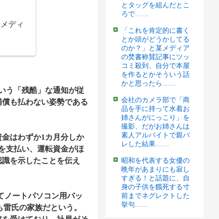
とタッグを組んだとこ
ろで……
国メディ
「これを肯定的に書く
とか頭がどうかしてる
のか？」と某メディア
の焚書称賛記事にツッ
コミ殺到、自分で本屋
を作るとかそういう話
かと思ったら……
という「残酷」な通知が従
会社のカメラ部で「商
補償も払わない姿勢である
品を手に持って水着お
姉さんがにっこり」を
撮影、だがお姉さんは
素人アルバイトで親バ
金はわずか1カ月分しか
レした結果……
を支払い、運転資金がほ
認識を示したことを伝え
昭和を代表する女優の
晩年があまりにも寂し
すぎる！と話題に、自
身の子供を餓死する寸
てノートパソコン用バッ
前までネグレクトした
挙句……
れも雷氏の家族だという。