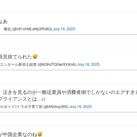
なあ
 雅也 (@z91ohMLsMy3Rv8Q)
July 16, 2025
員見捨てられた
エンタール新領土総督 (@6QhdTQGwiXXAlxb)
July 16, 2025
、泣きを見るのが一般従業員や消費者側でしかないのエグすぎ
プライアンスとは…()
ロボゥイドラポ子育て部 (@Afloboy360)
July 16, 2025
が中国企業なのね