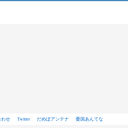
合わせ
Twitter
だめぽアンテナ
憂国あんてな