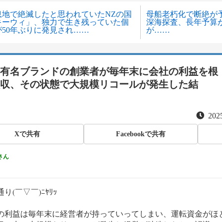
息地で絶滅したと思われていたNZの国
母船老朽化で断絶が
キーウィ」、独力で生き残っていた個
深海探査、長年予算
が50年ぶりに発見され……
が……
有名ブランドの創業者が毎年末に会社の利益を根
収、その状態で大規模リコールが発生した結
2025
Xで共有
Facebookで共有
さん
り(￣▽￣)ﾆﾔﾘｯ
の利益は毎年末に経営者が持っていってしまい、運転資金がほ