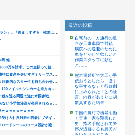
最近の投稿
自宅前の一方通行の道
路が工事車両で封鎖、
病院への送迎のために
車をどかして欲しいと
作業スタッフに頼む
と……
熊本避難所で大工が手
伝おうとしたら「勝手
な事するな」と行政側
に止められた！との証
言、内容があまりに胡
散臭すぎた結果……
中国の農村で横暴を働
く官吏一家を殺害した
男、指名手配されて警
察が追跡するも農民が
追いかけるどころ