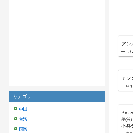
アン
— T.
アンカ
— ロイ
カテゴリー
中国
Ank
品質
台湾
不具
国際
— 寅丸 