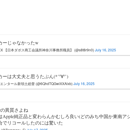
カーじゃなかったw
REX 【日本ダボス商工会議所神奈川事務所職員】 (@s8t8r9n0)
July 16, 2025
ーは大丈夫と思うたぶん(*´°∀°`)
エンタール新領土総督 (@6QhdTQGwiXXAlxb)
July 16, 2025
erの異質さよね
はApple純正品と変わらんかむしろ良い(どのみち中国か東南アジ
合でリコールしたのには驚いた
(@Toramaru_F)
July 17, 2025