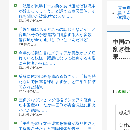
「私達が原爆ドーム前をあけ渡せば核戦争
原生
が始まってしまう」と訴える市民団体、そ
«
鳥「
れを聞いた被爆3世の人が……
体群
13.1k件のビュー
「近年稀に見るどころの話じゃないぞ」と
台風15号の予想進路に困惑する人が多数、
偏西風が全く通用していないんだけど……
中国の
13k件のビュー
刮ぎ徴
今年の防衛白書にメディアが何故かブチ切
果……
れている模様、躍起になって批判するも逆
に有権者からは……
12.1k件のビュー
反核団体の代表を務める爺さん、「核を持
たないで日本を守れますか」と中学生に詰
問された結果……
12.1k件のビュー
1：
名無し
圧倒的なダンピング価格でシェアを確保し
た中国産AI、だが中国側が資金負担に耐え
かねた結果……
想定通
11.6k件のビュー
「平和を願う女子児童を警察が取り押さえ
会社
て移動させた」と市民団体が告発、「児