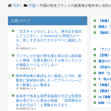
TOP
>
中国
>
中国の有名ブランドの創業者が毎年末に会社
人気ページ
「注文キャンセルしました。身分証を提出
してください」とAmazonから突然のメー
ル、怪しすぎるのでカスタマーに確認した
ら……
16.1k件のビュー
フジテレビが金の卵を産む鶏を自ら絞め殺
した模様、社運を賭けたドル箱コンテンツ
が御蔵入りになってしまい……
15.5k件のビュー
熊本県知事の要請をガン無視したTBS、避
難所に取材班が押し入ってプライバシーに
全く配慮しない報道を……
15.3k件のビュー
反高市で有名な某野党議員が不正な投票支
援を受けていた過去が発掘、「説明責任が
あるのでは？」と揶揄されており……
14.3k件のビュー