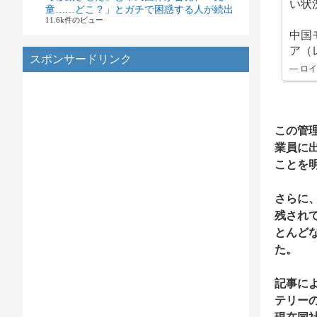
い状
童……どこ？」とガチで困惑する人が続出
11.6k件のビュー
中国
ア（
スポンサードリンク
— ロイ
この管
業員に
ことを
さらに
残され
とんど
た。
記事に
テリーの