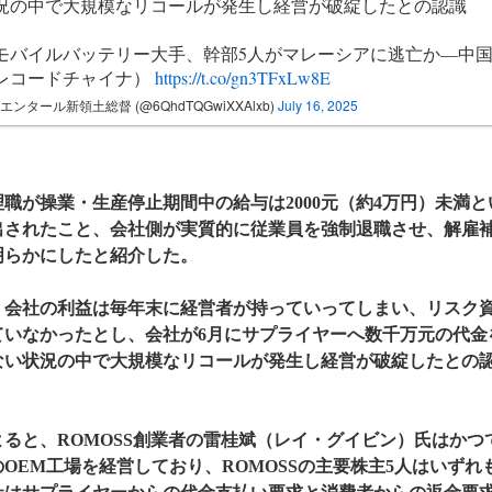
況の中で大規模なリコールが発生し経営が破綻したとの認識
モバイルバッテリー大手、幹部5人がマレーシアに逃亡か―中
レコードチャイナ）
https://t.co/gn3TFxLw8E
エンタール新領土総督 (@6QhdTQGwiXXAlxb)
July 16, 2025
理職が操業・生産停止期間中の給与は2000元（約4万円）未満
出されたこと、会社側が実質的に従業員を強制退職させ、解雇
明らかにしたと紹介した。
、会社の利益は毎年末に経営者が持っていってしまい、リスク資
ていなかったとし、会社が6月にサプライヤーへ数千万元の代金
ない状況の中で大規模なリコールが発生し経営が破綻したとの
よると、ROMOSS創業者の雷桂斌（レイ・グイビン）氏はかつ
OEM工場を経営しており、ROMOSSの主要株主5人はいず