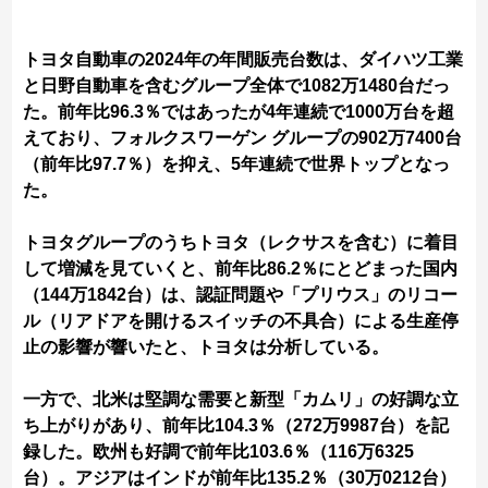
トヨタ自動車の2024年の年間販売台数は、ダイハツ工業
と日野自動車を含むグループ全体で1082万1480台だっ
た。前年比96.3％ではあったが4年連続で1000万台を超
えており、フォルクスワーゲン グループの902万7400台
（前年比97.7％）を抑え、5年連続で世界トップとなっ
た。
トヨタグループのうちトヨタ（レクサスを含む）に着目
して増減を見ていくと、前年比86.2％にとどまった国内
（144万1842台）は、認証問題や「プリウス」のリコー
ル（リアドアを開けるスイッチの不具合）による生産停
止の影響が響いたと、トヨタは分析している。
一方で、北米は堅調な需要と新型「カムリ」の好調な立
ち上がりがあり、前年比104.3％（272万9987台）を記
録した。欧州も好調で前年比103.6％（116万6325
台）。アジアはインドが前年比135.2％（30万0212台）