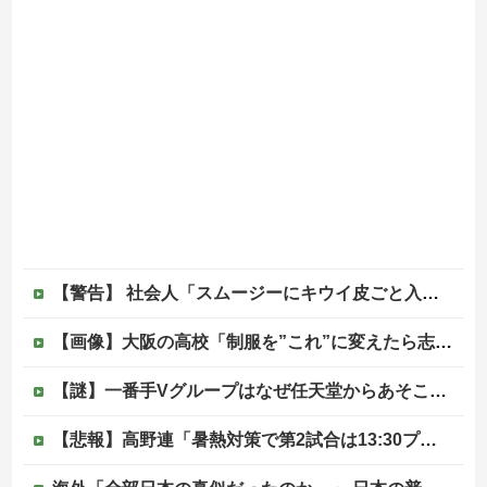
【警告】 社会人「スムージーにキウイ皮ごと入れよ。これ美容にいいんだよね〜」→ 結果…
【画像】大阪の高校「制服を”これ”に変えたら志願者がめちゃくちゃ増えた」
【謎】一番手Vグループはなぜ任天堂からあそこまで寵愛されるんだ？
【悲報】高野連「暑熱対策で第2試合は13:30プレイボールや！」他