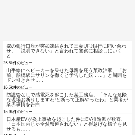
嫁の銀行口座が突如凍結されて三菱UFJ銀行に問い合わ
せ、「説明できない」と言われて警察に相談しにいく
と……
25.5k件のビュー
山手線にベビーカーを乗せた母親を庇う某政治家、「お
前、船橋駅にサリンを撒くと予告した奴……」と周囲を
ドン引きさせ……
16.5k件のビュー
防護管なしで感電死を起こした某工務店、「そんな危険
な現場お断りしますわ!と断って正解やったわ」と業者が
業界事情を告白
15.9k件のビュー
日本産EVが炎上事故を起こした件にEV推進派が歓喜、
「日本国内じゃ全然報道されない」と得意げな様子を見
せるも……