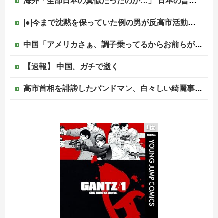
海外「全部日本の真似だったのか…」 日本の普通のテレビ番組が最新SNSの数十年先を行っていたと話題に
|●|今まで沈黙を保っていた例の男が反高市活動を再開した模様、財務省を手を組んでの返り咲きが狙いか？
中国「アメリカさぁ、調子乗ってるからお前らが頼ってる軍用中国ドローン輸出禁止するわw」
【速報】 中国、ガチで逝く
高市首相を誹謗したバンドマン、白々しい綺麗事を吐きまくっていたが実際の所業が発覚してしまい……
【言葉狩り】「ママ応援」が炎上して謝罪…もう何も言えない
1位
【訃報】ツルマルツヨシが死去 31歳
【速報】元原爆資料館館長「もし可能なら修学旅行や平和学習の小学生に炎天下で腐敗した遺体の臭いを再現し嗅がせたい」
【移民政策反対】イオンの売り場で唐揚げを食う中国人の子供