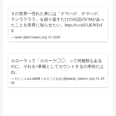
その世界一売れた車には「ナマハゲ、ナマハゲ、
ランララララ」を繰り返すだけの伝説のCMがあっ
たことを世界に知らせたい。
https://t.co/rZ1jKWEef
X
— lssah (@ss1lssah)
July 10, 2025
カローラって「カローラ◯◯」って何種類もある
のに、それを1車種としてカウントするの卑怯だよ
ね。
— だいこんa.k.a味噌っカスこどおば (@kawaii_daikon)
July 10, 20
25