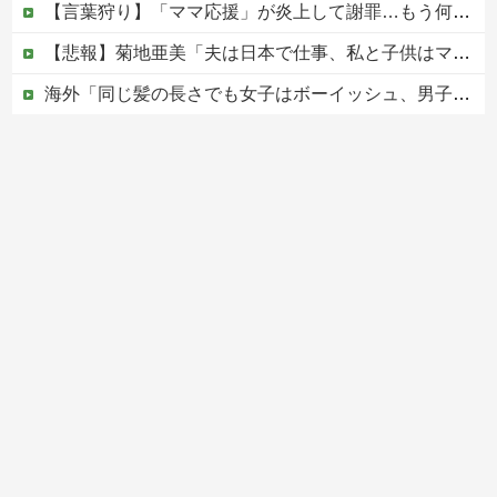
【言葉狩り】「ママ応援」が炎上して謝罪…もう何も言えない
【悲報】菊地亜美「夫は日本で仕事、私と子供はマレーシア、夫は毎月会いに来る」←これどう思う？
海外「同じ髪の長さでも女子はボーイッシュ、男子は女っぽい扱いになる」呼び名が逆転する境界線あるある…？
松のや「ママ応援企画」がなぜ許されない？「窮屈な世の中」に住む不幸、「尊重し合える社会」は遠ざかる一方
【移民政策反対】イオンの売り場で唐揚げを食う中国人の子供
Powered by livedoor 相互RSS