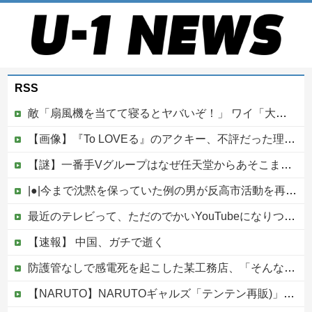
RSS
敵「扇風機を当てて寝るとヤバいぞ！」 ワイ「大丈夫やろｗｗｗ」扇風機ポチー
【画像】『To LOVEる』のアクキー、不評だった理由が明確すぎる
【謎】一番手Vグループはなぜ任天堂からあそこまで寵愛されるんだ？
|●|今まで沈黙を保っていた例の男が反高市活動を再開した模様、財務省を手を組んでの返り咲きが狙いか？
最近のテレビって、ただのでかいYouTubeになりつつあるよな他
【速報】 中国、ガチで逝く
防護管なしで感電死を起こした某工務店、「そんな危険な現場お断りしますわ!と断って正解やったわ」と業者が業界事情を告白
【NARUTO】NARUTOギャルズ「テンテン再販)」フィギュア【明日予約開始】