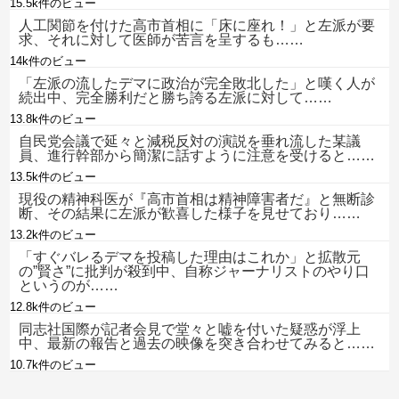
15.5k件のビュー
人工関節を付けた高市首相に「床に座れ！」と左派が要
求、それに対して医師が苦言を呈するも……
14k件のビュー
「左派の流したデマに政治が完全敗北した」と嘆く人が
続出中、完全勝利だと勝ち誇る左派に対して……
13.8k件のビュー
自民党会議で延々と減税反対の演説を垂れ流した某議
員、進行幹部から簡潔に話すように注意を受けると……
13.5k件のビュー
現役の精神科医が『高市首相は精神障害者だ』と無断診
断、その結果に左派が歓喜した様子を見せており……
13.2k件のビュー
「すぐバレるデマを投稿した理由はこれか」と拡散元
の”賢さ”に批判が殺到中、自称ジャーナリストのやり口
というのが……
12.8k件のビュー
同志社国際が記者会見で堂々と嘘を付いた疑惑が浮上
中、最新の報告と過去の映像を突き合わせてみると……
10.7k件のビュー