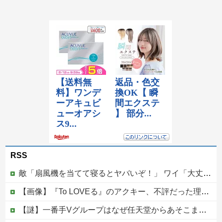
RSS
敵「扇風機を当てて寝るとヤバいぞ！」 ワイ「大丈夫やろｗｗｗ」扇風機ポチー
【画像】『To LOVEる』のアクキー、不評だった理由が明確すぎる
【謎】一番手Vグループはなぜ任天堂からあそこまで寵愛されるんだ？