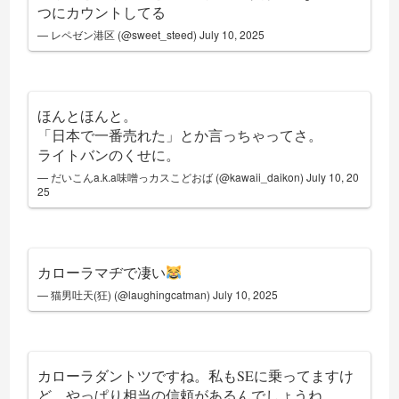
つにカウントしてる
— レペゼン港区 (@sweet_steed)
July 10, 2025
ほんとほんと。
「日本で一番売れた」とか言っちゃってさ。
ライトバンのくせに。
— だいこんa.k.a味噌っカスこどおば (@kawaii_daikon)
July 10, 20
25
カローラマヂで凄い
— 猫男吐天(狂) (@laughingcatman)
July 10, 2025
カローラダントツですね。私もSEに乗ってますけ
ど、やっぱり相当の信頼があるんでしょうね。