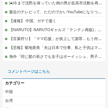
|●|今まで沈黙を保っていた例の男が反高市活動を再開した模様、財務省を手を組んでの返り咲きが狙いか？
最近のテレビって、ただのでかいYouTubeになりつつあるよな他
【速報】 中国、ガチで逝く
【NARUTO】NARUTOギャルズ「テンテン再販)」フィギュア【明日予約開始】
【言葉狩り】「ママ応援」が炎上して謝罪…もう何も言えない
【悲報】菊地亜美「夫は日本で仕事、私と子供はマレーシア、夫は毎月会いに来る」←これどう思う？
海外「同じ髪の長さでも女子はボーイッシュ、男子は女っぽい扱いになる」呼び名が逆転する境界線あるある…？
松のや「ママ応援企画」がなぜ許されない？「窮屈な世の中」に住む不幸、「尊重し合える社会」は遠ざかる一方
コメントページはこちら
【移民政策反対】イオンの売り場で唐揚げを食う中国人の子供
カテゴリー
中国
台湾