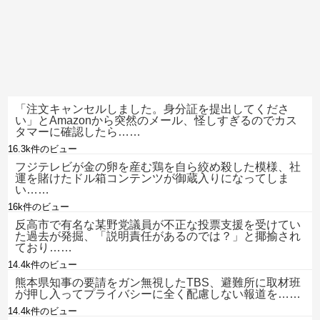
「注文キャンセルしました。身分証を提出してくださ
い」とAmazonから突然のメール、怪しすぎるのでカス
タマーに確認したら……
16.3k件のビュー
フジテレビが金の卵を産む鶏を自ら絞め殺した模様、社
運を賭けたドル箱コンテンツが御蔵入りになってしま
い……
16k件のビュー
反高市で有名な某野党議員が不正な投票支援を受けてい
た過去が発掘、「説明責任があるのでは？」と揶揄され
ており……
14.4k件のビュー
熊本県知事の要請をガン無視したTBS、避難所に取材班
が押し入ってプライバシーに全く配慮しない報道を……
14.4k件のビュー