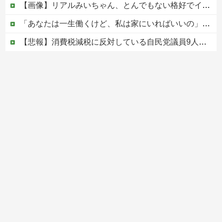
【画像】リアルみいちゃん、とんでもない格好でイベント出演するwwwwwwwwww
「あなたは一生働くけど、私は家にいればいいの」毎日言われた20歳がついに返した一言…
【悲報】消費税減税に反対している自民党議員9人が判明ｗｗｗｗｗｗ
「家族になるのが大事なんだよ」成人済みの娘との養子縁組をしつこく迫る婚約者。怪しいと思って「事実婚にしたい」と伝えた結果、男が放った『衝撃の反応』←金目当てだと自白したようなもんｗｗｗ
ヨーロッパが中国製メガソーラーを締め出しｗｗｗ
Powered by livedoor 相互RSS