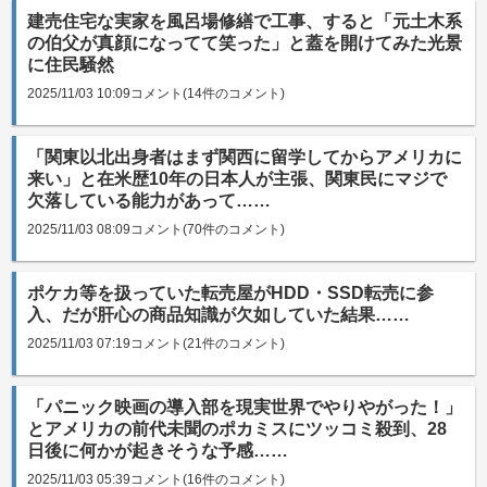
建売住宅な実家を風呂場修繕で工事、すると「元土木系
の伯父が真顔になってて笑った」と蓋を開けてみた光景
に住民騒然
2025/11/03 10:09
コメント(14件のコメント)
「関東以北出身者はまず関西に留学してからアメリカに
来い」と在米歴10年の日本人が主張、関東民にマジで
欠落している能力があって……
2025/11/03 08:09
コメント(70件のコメント)
ポケカ等を扱っていた転売屋がHDD・SSD転売に参
入、だが肝心の商品知識が欠如していた結果……
2025/11/03 07:19
コメント(21件のコメント)
「パニック映画の導入部を現実世界でやりやがった！」
とアメリカの前代未聞のポカミスにツッコミ殺到、28
日後に何かが起きそうな予感……
2025/11/03 05:39
コメント(16件のコメント)