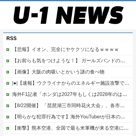
RSS
【悲報】イオン、完全にヤケクソになるｗｗｗｗ
【お前らも気をつけような！】 ガールズバンドのボーカルさん、客席ダイブした結果『こう』なってしまいお気持ち表明してしまう…
【画像】大阪の肉吸いとかいう謎の食べ物
|●|【速報】ウクライナからのエネルギー施設攻撃で窮地のロシアを韓国が助けていたことが判明「韓国で船積みの精製油3万トンがロシア行き」
海外F1記者「ホンダは2027年もしくは2028年のはじめにはF1で再びトップに戻れると確信」他
【8/22開催】 「琵琶湖三市同時花火大会」、各市公式「そんな花火大会は存在しない」→ 高価チケットを購入した人達がSNS阿鼻叫喚
【明らかな犯罪行為です】海外YouTuberが日本の住宅へ不法侵入する動画を投稿
【衝撃】熊本空港、全国で最も米軍機が来る空港になっていた