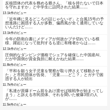
反核団体の代表を務める爺さん、「核を持たないで日本
を守れますか」と中学生に詰問された結果……
13.1k件のビュー
「近年稀に見るどころの話じゃないぞ」と台風15号の予
想進路に困惑する人が多数、偏西風が全く通用していな
いんだけど……
13.1k件のビュー
今年の防衛白書にメディアが何故かブチ切れている模
様、躍起になって批判するも逆に有権者からは……
12.1k件のビュー
圧倒的なダンピング価格でシェアを確保した中国産AI、
だが中国側が資金負担に耐えかねた結果……
11.8k件のビュー
「平和を願う女子児童を警察が取り押さえて移動させ
た」と市民団体が告発、「児童……どこ？」とガチで困
惑する人が続出
11.7k件のビュー
「私達が原爆ドーム前をあけ渡せば核戦争が始まってし
まう」と訴える市民団体、それを聞いた被爆3世の人
が……
11.5k件のビュー