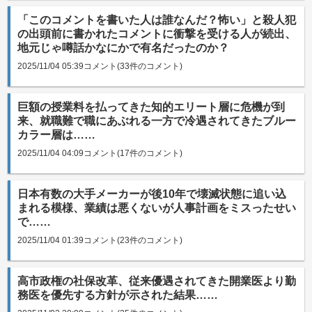
「このコメントを書いた人は誰なんだ？怖い」と殺人犯
の出頭前に書かれたコメントに衝撃を受ける人が続出、
地元じゃ噂話かなにかで有名だったのか？
2025/11/04 05:39
コメント(33件のコメント)
巨額の授業料を払ってきた知的エリート層に危機が到
来、就職難で職にあぶれる一方で冷遇されてきたブルー
カラー層は……
2025/11/04 04:09
コメント(17件のコメント)
日本有数の大手メーカーが後10年で壊滅状態に追い込
まれる模様、業績は悪くないが人事計画をミスったせい
で……
2025/11/04 01:39
コメント(23件のコメント)
高市政権の社保改革、従来優遇されてきた開業医より勤
務医を優先する方針が示された結果……