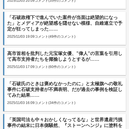
2025/11/03 20:09
コメント(35件のコメント)
「石破政権下で進んでいた案件が当面は絶望的になっ
た」とメディアが絶望感を隠せない模様、自維連立で予
定が狂ってしまった……
2025/11/03 19:09
コメント(49件のコメント)
高市首相を批判した元宝塚女優、”偉人”の言葉を引用し
て高市支持者たちを揶揄しようとするが……
2025/11/03 17:09
コメント(60件のコメント)
「石破氏のときは褒めなかったのに」と太極旗への敬礼
事件に石破支持者が不満表明、だが過去の事例を検証し
てみた結果……
2025/11/03 16:09
コメント(34件のコメント)
「英国司法も中々おかしくなってるな」と世界遺産汚損
事件の結末に日本側騒然、『ストーンヘンジ』に塗料を