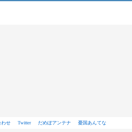
合わせ
Twitter
だめぽアンテナ
憂国あんてな