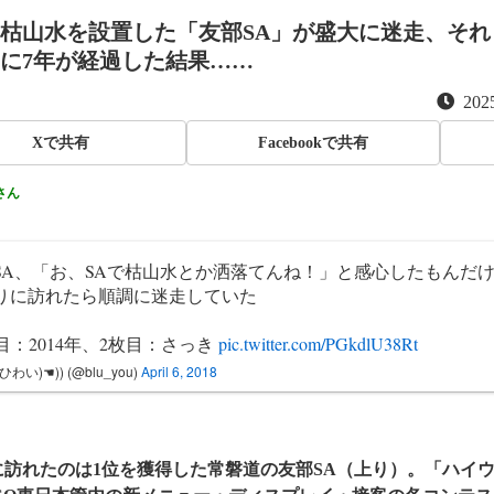
枯山水を設置した「友部SA」が盛大に迷走、それ
に7年が経過した結果……
2025
Xで共有
Facebookで共有
さん
SA、「お、SAで枯山水とか洒落てんね！」と感心したもんだ
りに訪れたら順調に迷走していた
枚目：2014年、2枚目：さっき
pic.twitter.com/PGkdlU38Rt
(ひわい)☚)) (@blu_you)
April 6, 2018
に訪れたのは1位を獲得した常磐道の友部SA（上り）。「ハイ