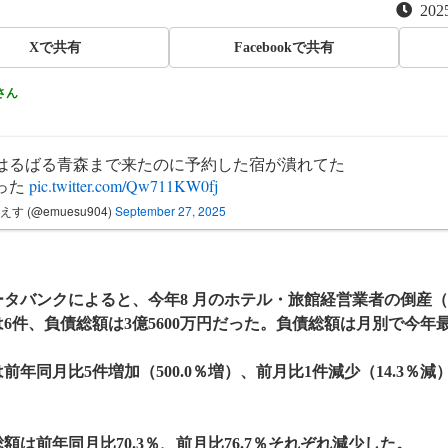
2025
Xで共有
Facebookで共有
さん
はるばる青森まで来たのに予約した宿が潰れてた
った
pic.twitter.com/Qw711KW0fj
えす (@emuesu904)
September 27, 2025
ータバンクによると、今年8 月のホテル・旅館経営業者の倒産（
6件、負債総額は3億5600万円だった。負債総額は月別で今年
年同月比5件増加（500.0％増）、前月比1件減少（14.3％減
。
は前年同月比70.3％、前月比76.7％それぞれ減少した。