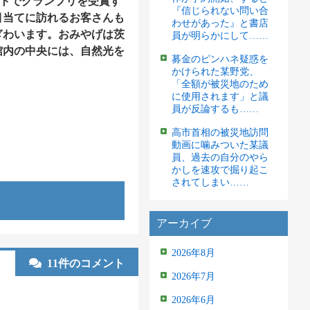
ストでグランプリを受賞す
『信じられない問い合
目当てに訪れるお客さんも
わせがあった』と書店
ぎわいます。おみやげは茨
員が明らかにして……
館内の中央には、自然光を
募金のピンハネ疑惑を
かけられた某野党、
「全額が被災地のため
に使用されます」と議
員が反論するも……
高市首相の被災地訪問
動画に噛みついた某議
員、過去の自分のやら
かしを速攻で掘り起こ
されてしまい……
アーカイブ
2026年8月
11件のコメント
2026年7月
2026年6月