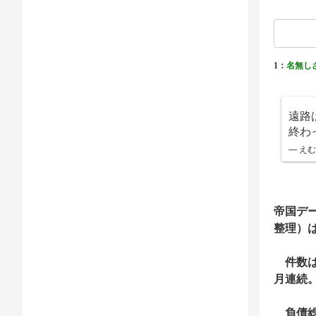
1：
名無し
遠路
終わ
— えむ
帝国デ
整理）は
件数は前
月連続
負債総額