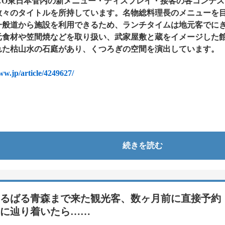
XCO東日本管内の新メニュー・ディスプレイ・接客の各コンテ
数々のタイトルを所持しています。名物総料理長のメニューを
一般道から施設を利用できるため、ランチタイムは地元客でに
元食材や笠間焼などを取り扱い、武家屋敷と蔵をイメージした
れた枯山水の石庭があり、くつろぎの空間を演出しています。
hww.jp/article/4249627/
続きを読む
るばる青森まで来た観光客、数ヶ月前に直接予約
に辿り着いたら……