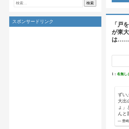
スポンサードリンク
「戸を
が東大
は……
1：
名無し
ずい
大出
ょ」
んと
— 豊崎