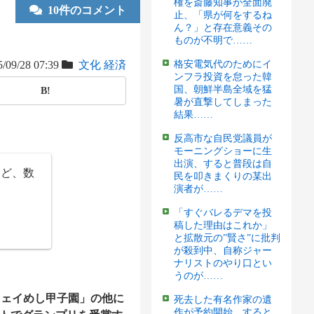
権を斎藤知事が全面廃
10件のコメント
止、「県が何をするね
ん？」と存在意義その
ものが不明で……
/09/28 07:39
文化
経済
格安電気代のためにイ
ンフラ投資を怠った韓
国、朝鮮半島全域を猛
B!
暑が直撃してしまった
結果……
反高市な自民党議員が
モーニングショーに生
出演、すると普段は自
けど、数
民を叩きまくりの某出
演者が……
「すぐバレるデマを投
稿した理由はこれか」
と拡散元の”賢さ”に批判
が殺到中、自称ジャー
ナリストのやり口とい
うのが……
ウェイめし甲子園」の他に
死去した有名作家の遺
作が予約開始、すると