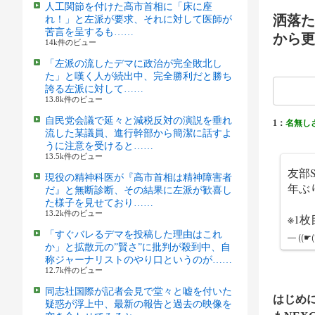
人工関節を付けた高市首相に「床に座
洒落た
れ！」と左派が要求、それに対して医師が
苦言を呈するも……
から更
14k件のビュー
「左派の流したデマに政治が完全敗北し
た」と嘆く人が続出中、完全勝利だと勝ち
誇る左派に対して……
13.8k件のビュー
自民党会議で延々と減税反対の演説を垂れ
1：
名無し
流した某議員、進行幹部から簡潔に話すよ
うに注意を受けると……
13.5k件のビュー
友部
現役の精神科医が『高市首相は精神障害者
年ぶ
だ』と無断診断、その結果に左派が歓喜し
た様子を見せており……
13.2k件のビュー
※1
「すぐバレるデマを投稿した理由はこれ
— ((☛
か」と拡散元の”賢さ”に批判が殺到中、自
称ジャーナリストのやり口というのが……
12.7k件のビュー
同志社国際が記者会見で堂々と嘘を付いた
はじめ
疑惑が浮上中、最新の報告と過去の映像を