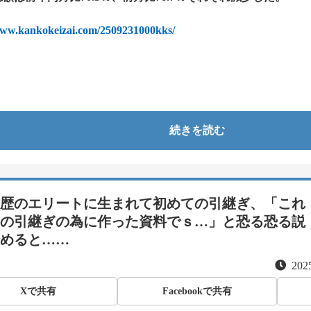
www.kankokeizai.com/2509231000kks/
続きを読む
歴のエリートに生まれて初めての引継ぎ、「これ
の引継ぎの為に作った資料でｓ…」と恐る恐る説
めると……
2025
Xで共有
Facebookで共有