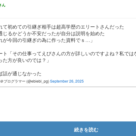
さん
れて初めての引継ぎ相手は超高学歴のエリートさんだった
通じるかどうか不安だったが自分は説明を始めた
れが今回の引継ぎの為に作った資料でｓ…」
ート「その仕事ってえびさんの方が詳しいのですよね？私では
った方が良いのでは？」
ぱ話が通じなかった
＠プログラマー (@ebiebi_pg)
September 26, 2025
続きを読む