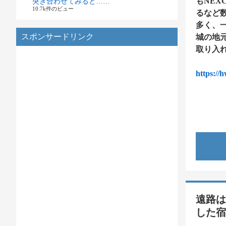
もNE
突き合わせてみると……
10.7k件のビュー
るなど
多く、
スポンサードリンク
城の地
取り入
https://
遠路は
した宿