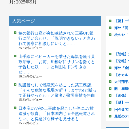
月:
2025年9月
人気ページ
嫁の銀行口座が突如凍結されて三菱UFJ銀
行に問い合わせ、「説明できない」と言わ
れて警察に相談しにいくと……
25.5k件のビュー
山手線にベビーカーを乗せた母親を庇う某
政治家、「お前、船橋駅にサリンを撒くと
予告した奴……」と周囲をドン引きさ
せ……
16.5k件のビュー
防護管なしで感電死を起こした某工務店、
「そんな危険な現場お断りしますわ!と断っ
て正解やったわ」と業者が業界事情を告白
15.8k件のビュー
日本産EVが炎上事故を起こした件にEV推
進派が歓喜、「日本国内じゃ全然報道され
ない」と得意げな様子を見せるも……
15.2k件のビュー