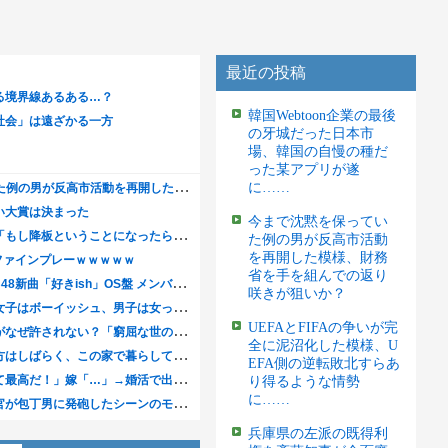
最近の投稿
韓国Webtoon企業の最後
の牙城だった日本市
場、韓国の自慢の種だ
った某アプリが遂
に……
今まで沈黙を保ってい
た例の男が反高市活動
を再開した模様、財務
省を手を組んでの返り
咲きが狙いか？
UEFAとFIFAの争いが完
全に泥沼化した模様、U
EFA側の逆転敗北すらあ
り得るような情勢
に……
兵庫県の左派の既得利