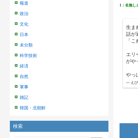
報道
1：
名無し
政治
文化
生ま
話が
日本
「こ
未分類
エリ
科学技術
がや
経済
やっ
自然
— えび
軍事
雑記
韓国・北朝鮮
検索