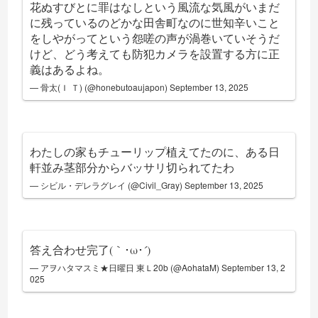
花ぬすびとに罪はなしという風流な気風がいまだ
に残っているのどかな田舎町なのに世知辛いこと
をしやがってという怨嗟の声が渦巻いていそうだ
けど、どう考えても防犯カメラを設置する方に正
義はあるよね。
— 骨太(Ｉ Ｔ) (@honebutoaujapon)
September 13, 2025
わたしの家もチューリップ植えてたのに、ある日
軒並み茎部分からバッサリ切られてたわ
— シビル・デレラグレイ (@Civil_Gray)
September 13, 2025
答え合わせ完了(｀･ω･´)ゞ
— アヲハタマスミ★日曜日 東Ｌ20b (@AohataM)
September 13, 2
025