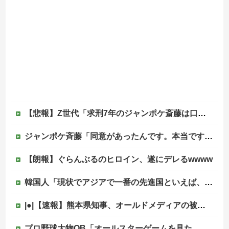
【悲報】Z世代「求刑7年のジャンポケ斎藤は口封じに被害者殺した方が量刑軽かっただろ」←1万いいね
ジャンポケ斉藤「同意があったんです。本当です。信じて下さい」 ←何でこの主張が通らないの？
【朗報】ぐらんぶるのヒロイン、遂にデレるwwww
韓国人「現状でアジアで一番の先進国といえば、どの国になるんだ？やはり日本という認識なのだろうか？」
|●|【速報】熊本県知事、オールドメディアの被災者、遺族への取材に怒り「極めて強い不満、苦情が寄せられた」
プロ野球大物OB「オールスターゲームを見た。怒りを通り越して、あきれ果てた」他