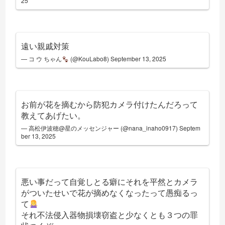
25
遠い親戚対策
— コ ウ ちゃん
(@KouLabo8)
September 13, 2025
お前が花を摘むから防犯カメラ付けたんだろって
教えてあげたい。
— 高松伊波穂@星のメッセンジャー (@nana_inaho0917)
Septem
ber 13, 2025
悪い事だって自覚しとる癖にそれを平然とカメラ
がついたせいで花が摘めなくなったって愚痴るっ
て
それ不法侵入器物損壊窃盗と少なくとも３つの罪