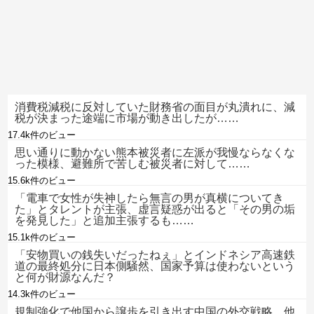
消費税減税に反対していた財務省の面目が丸潰れに、減
税が決まった途端に市場が動き出したが……
17.4k件のビュー
思い通りに動かない熊本被災者に左派が我慢ならなくな
った模様、避難所で苦しむ被災者に対して……
15.6k件のビュー
「電車で女性が失神したら無言の男が真横についてき
た」とタレントが主張、虚言疑惑が出ると「その男の垢
を発見した」と追加主張するも……
15.1k件のビュー
「安物買いの銭失いだったねぇ」とインドネシア高速鉄
道の最終処分に日本側騒然、国家予算は使わないという
と何が財源なんだ？
14.3k件のビュー
規制強化で他国から譲歩を引き出す中国の外交戦略、他