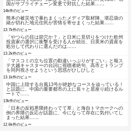
国がサプライチェーン変更で対抗した結果……
14k件のビュー
熊本の被災地で暴れまくったメディア取材陣、堪忍袋の
緒が切れた地元住民が苦情を寄せまくった結果……
13.7k件のビュー
「やつらの目は節穴か？」と日米に見切りをつけた欧州
投資家の選択に衝撃を受ける人が続出、日英米の資産を
処分して代わりに選んだのは……
13.2k件のビュー
「マスコミの立ち位置の勘違いっぷりがすごい」と報ス
テ大越キャスターの台詞に視聴者絶句、高市とトランプ
を同列視させようという思惑がひしひしと
13.1k件のビュー
中国に上陸する台風13号が絶妙なコースを辿っている！
と話題に、中国の重要都市の上に長々と居座り続けるル
ートで……
13k件のビュー
「日本の反戦界隈終わってて草」と海自トマホークへの
例の界隈の反応が話題に、今になって存在に気付いてし
まった結果……
12.6k件のビュー