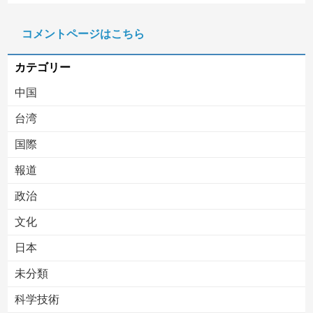
【速報】外人の医療費未払いが多すぎたので病院が外人の治療を断るようになってしまう
コメントページはこちら
【移民政策反対】イオンの売り場で唐揚げを食う中国人の子供
カテゴリー
中国
台湾
国際
報道
Powered by livedoor 相互RSS
政治
文化
日本
未分類
科学技術