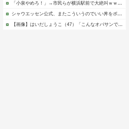
「小泉やめろ！」→市民らが横浜駅前で大絶叫ｗｗｗｗｗｗｗｗ
シャウエッセン公式、またこういうのでいい丼をポスト
【画像】はいだしょうこ（47）「こんなオバサンでいいの…？」
【速報】外人の医療費未払いが多すぎたので病院が外人の治療を断るようになってしまう
【移民政策反対】イオンの売り場で唐揚げを食う中国人の子供
Powered by livedoor 相互RSS