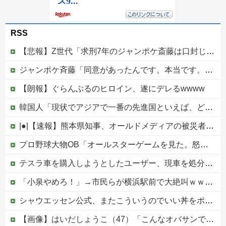
RSS
【悲報】Z世代「求刑7年のジャンポケ斎藤は口封じに被害者殺した方が量刑軽かっただろ」←1万いいね
ジャンポケ斉藤「同意があったんです。本当です。信じて下さい」 ←何でこの主張が通らないの？
【朗報】ぐらんぶるのヒロイン、遂にデレるwwww
韓国人「現状でアジアで一番の先進国といえば、どの国になるんだ？やはり日本という認識なのだろうか？」
|●|【速報】熊本県知事、オールドメディアの被災者、遺族への取材に怒り「極めて強い不満、苦情が寄せられた」
プロ野球大物OB「オールスターゲームを見た。怒りを通り越して、あきれ果てた」他
テスラ車を購入しようとしたユーザー、現車を処分して代金を支払い、平日の納車日に予定を合わせた結果……
「小泉やめろ！」→市民らが横浜駅前で大絶叫ｗｗｗｗｗｗｗｗ
シャウエッセン公式、またこういうのでいい丼をポスト
【画像】はいだしょうこ（47）「こんなオバサンでいいの…？」