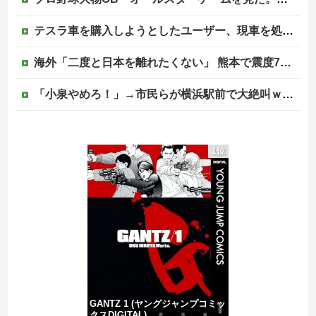
テスラ車を購入しようとしたユーザー、現車を処分して代金を支払い、平日の納車日に予定を合わせた結果……
海外「二度と日本を離れたくない」 熊本で震度7を体験したドイツ人が語る日本の強さに感動の声
「小泉やめろ！」→市民らが横浜駅前で大絶叫ｗｗｗｗｗｗｗｗ
「小泉やめろ！」→市民らが横浜駅前で大絶叫ｗｗｗｗｗｗｗｗ
1位
【画像】はいだしょうこ（47）「こんなオバサンでいいの…？」
【速報】外人の医療費未払いが多すぎたので病院が外人の治療を断るようになってしまう
【移民政策反対】イオンの売り場で唐揚げを食う中国人の子供
GANTZ 1 (ヤングジャンプコミッ
クスDIGITAL)