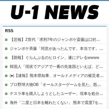
RSS
【悲報】Z世代「求刑7年のジャンポケ斎藤は口封じに被害者殺した方が量刑軽かっただろ」←1万いいね
ジャンポケ斉藤「同意があったんです。本当です。信じて下さい」 ←何でこの主張が通らないの？
【朗報】ぐらんぶるのヒロイン、遂にデレるwwww
韓国人「現状でアジアで一番の先進国といえば、どの国になるんだ？やはり日本という認識なのだろうか？」
|●|【速報】熊本県知事、オールドメディアの被災者、遺族への取材に怒り「極めて強い不満、苦情が寄せられた」
プロ野球大物OB「オールスターゲームを見た。怒りを通り越して、あきれ果てた」他
テスラ車を購入しようとしたユーザー、現車を処分して代金を支払い、平日の納車日に予定を合わせた結果……
海外「二度と日本を離れたくない」 熊本で震度7を体験したドイツ人が語る日本の強さに感動の声