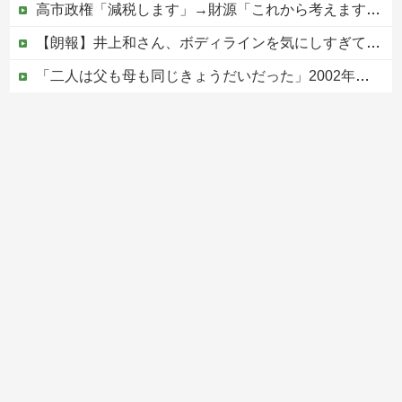
高市政権「減税します」→財源「これから考えます」
【朗報】井上和さん、ボディラインを気にしすぎて隠しまくってしまう
「二人は父も母も同じきょうだいだった」2002年と2004年、別々に養子に迎えられた男の子と女の子が受けたDNA検査
【画像あり】えっ、ワイ氏の「貯金」・・・多すぎ・・・？
【移民政策反対】イオンの売り場で唐揚げを食う中国人の子供
Powered by livedoor 相互RSS