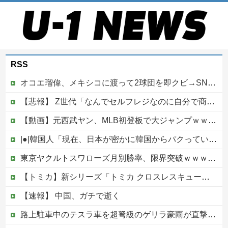
RSS
オコエ瑠偉、メキシコに渡って2球団を即クビ→SNS更新が3ヶ月間止まって消息不明に
【悲報】 Z世代「なんでセルフレジなのに自分で商品通さないといけないんだ」
【動画】元西武ヤン、MLB初登板で大ジャンプｗｗｗｗ
|●|韓国人「現在、日本が密かに韓国からパクっているものがこちら…」→「これは言い訳できないｗｗ」＝韓国の反応
東京ヤクルトスワローズ月別勝率、限界突破ｗｗｗｗｗｗｗｗｗｗｗｗｗｗｗｗｗｗｗｗｗｗｗｗｗｗｗｗｗｗｗｗｗｗｗｗｗｗｗｗｗｗｗ他
【トミカ】新シリーズ「トミカ クロスレスキュー」 始動
【速報】 中国、ガチで逝く
路上駐車中のテスラ車を超弩級のゲリラ豪雨が直撃、水が溢れてどんどん浸かっていくのを……