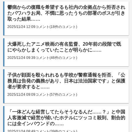
鬱病からの復職を希望するも社内の全拠点から拒否され
たパワハラお局、不憫に思ったうちの部署のボスが引き
取った結果……
2025/11/24 12:09
コメント(18件のコメント)
大爆死したアニメ映画の有名監督、20年前の段階で既
にやらかしまくっていたことが明らかに……
2025/11/24 09:39
コメント(46件のコメント)
子供が顔面を殴られれるも学校が警察通報を拒否、「公
務員は告発の義務があり、日本は法治国家です」と保護
者が要求すると……
2025/11/24 09:09
コメント(57件のコメント)
「一体どんな経営してたらそうなるんだ……？」と中国
人客激減で経営が傾いたホテルにツッコミ殺到、割合的
には全インバウンドの……
2025/11/24 08:49
コメント(39件のコメント)