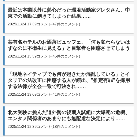
最近は本業以外に熱心だった環境活動家グレタさん、中
東での活動に飽きてしまった結果……
2025/11/24 17:39
コメント(47件のコメント)
某有名ホテルのお洒落ビュッフェ、「何も変わらないは
ずなのに不衛生に見える」と目撃者を困惑させてしまう
2025/11/24 15:39
コメント(45件のコメント)
「現地ネイティブでも何が起きたか混乱している」とイ
タリアの法改正に困惑する人が続出、”推定有罪”を採用
する法律が全会一致で可決され……
2025/11/24 13:09
コメント(41件のコメント)
北大受験に挑んだ道外勢の後期入試組に大爆死の危機、
エンタメ関係者のあまりにも無配慮な決定により……
2025/11/24 12:39
コメント(18件のコメント)