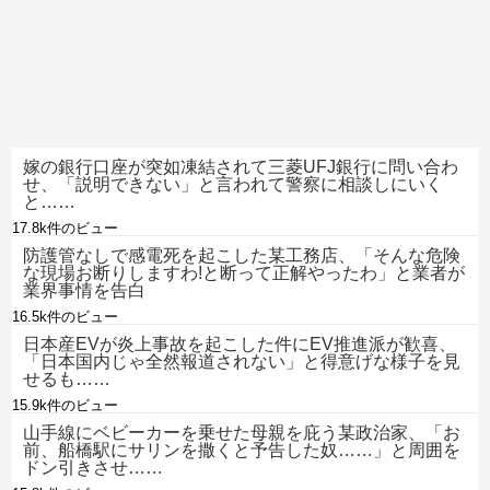
嫁の銀行口座が突如凍結されて三菱UFJ銀行に問い合わ
せ、「説明できない」と言われて警察に相談しにいく
と……
17.8k件のビュー
防護管なしで感電死を起こした某工務店、「そんな危険
な現場お断りしますわ!と断って正解やったわ」と業者が
業界事情を告白
16.5k件のビュー
日本産EVが炎上事故を起こした件にEV推進派が歓喜、
「日本国内じゃ全然報道されない」と得意げな様子を見
せるも……
15.9k件のビュー
山手線にベビーカーを乗せた母親を庇う某政治家、「お
前、船橋駅にサリンを撒くと予告した奴……」と周囲を
ドン引きさせ……