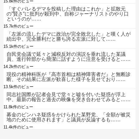
15.8k件のビュー
「すぐバレるデマを投稿した理由はこれか」と拡散元
の”賢さ”に批判が殺到中、自称ジャーナリストのやり口
というのが……
15.7k件のビュー
「左派の流したデマに政治が完全敗北した」と嘆く人が
続出中、完全勝利だと勝ち誇る左派に対して……
15.1k件のビュー
自民党会議で延々と減税反対の演説を垂れ流した某議
員、進行幹部から簡潔に話すように注意を受けると……
14.2k件のビュー
現役の精神科医が『高市首相は精神障害者だ』と無断診
断、その結果に左派が歓喜した様子を見せており……
13.5k件のビュー
同志社国際が記者会見で堂々と嘘を付いた疑惑が浮上
中、最新の報告と過去の映像を突き合わせてみると……
11.8k件のビュー
募金のピンハネ疑惑をかけられた某野党、「全額が被災
地のために使用されます」と議員が反論するも……
11.4k件のビュー