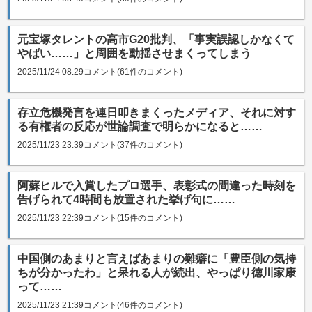
元宝塚タレントの高市G20批判、「事実誤認しかなくて
やばい……」と周囲を動揺させまくってしまう
2025/11/24 08:29
コメント(61件のコメント)
存立危機発言を連日叩きまくったメディア、それに対す
る有権者の反応が世論調査で明らかになると……
2025/11/23 23:39
コメント(37件のコメント)
阿蘇ヒルで入賞したプロ選手、表彰式の間違った時刻を
告げられて4時間も放置された挙げ句に……
2025/11/23 22:39
コメント(15件のコメント)
中国側のあまりと言えばあまりの難癖に「豊臣側の気持
ちが分かったわ」と呆れる人が続出、やっぱり徳川家康
って……
2025/11/23 21:39
コメント(46件のコメント)