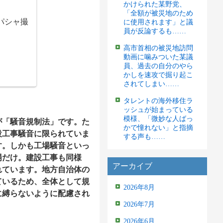
かけられた某野党、
「全額が被災地のため
パシャ撮
に使用されます」と議
員が反論するも……
高市首相の被災地訪問
動画に噛みついた某議
員、過去の自分のやら
かしを速攻で掘り起こ
されてしまい……
タレントの海外移住ラ
ッシュが始まっている
模様、「微妙な人ばっ
が「騒音規制法」です。た
かで憧れない」と指摘
設工事騒音に限られていま
する声も……
す。しかも工場騒音といっ
場だけ。建設工事も同様
アーカイブ
れています。地方自治体の
ているため、全体として規
2026年8月
に縛らないように配慮され
2026年7月
2026年6月