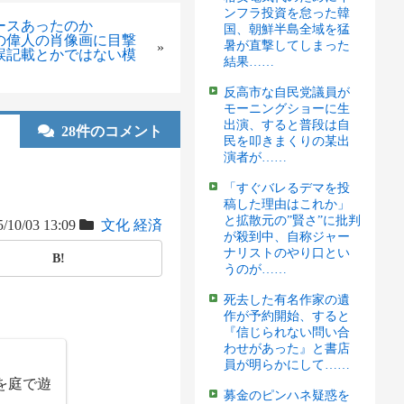
ンフラ投資を怠った韓
ースあったのか
国、朝鮮半島全域を猛
の偉人の肖像画に目撃
暑が直撃してしまった
»
aの誤記載とかではない模
結果……
反高市な自民党議員が
モーニングショーに生
出演、すると普段は自
28件のコメント
民を叩きまくりの某出
演者が……
「すぐバレるデマを投
稿した理由はこれか」
と拡散元の”賢さ”に批判
/10/03 13:09
文化
経済
が殺到中、自称ジャー
ナリストのやり口とい
B!
うのが……
死去した有名作家の遺
作が予約開始、すると
『信じられない問い合
わせがあった』と書店
員が明らかにして……
を庭で遊
募金のピンハネ疑惑を