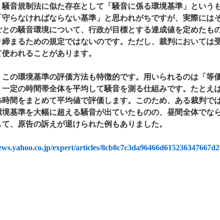
、騒音規制法に似た存在として「騒音に係る環境基準」という
「守らなければならない基準」と思われがちですが、実際には
ごとの騒音環境について、行政が目標とする達成値を定めたも
り締まるための規定ではないのです。ただし、裁判においては
て使われることがあります。
、この環境基準の評価方法も特徴的です。用いられるのは「等
、一定の時間帯全体を平均して騒音を測る仕組みです。たとえば
16時間をまとめて平均値で評価します。このため、ある裁判で
環境基準を大幅に超える騒音が出ていたものの、昼間全体でな
して、原告の訴えが退けられた例もありました。
news.yahoo.co.jp/expert/articles/8cb8c7c3da96466d615236347667