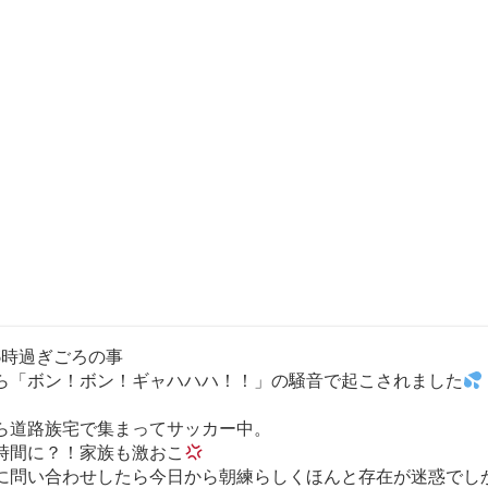
6時過ぎごろの事
ら「ボン！ボン！ギャハハハ！！」の騒音で起こされました
ら道路族宅で集まってサッカー中。
時間に？！家族も激おこ
に問い合わせしたら今日から朝練らしくほんと存在が迷惑でし