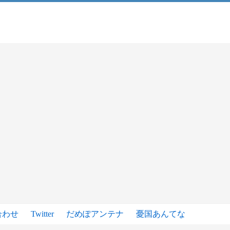
合わせ
Twitter
だめぽアンテナ
憂国あんてな