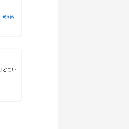
」
#道路
けどこい