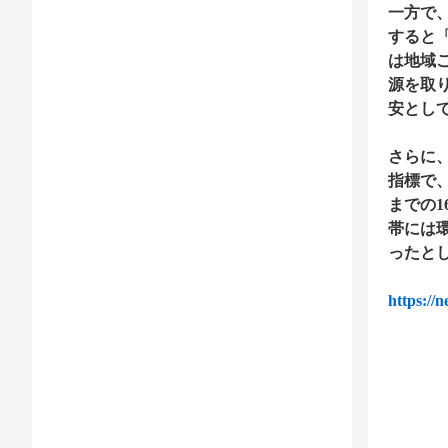
一方で
すると
は地域
源を取
安とし
さらに
指標で
までの
帯には
ったと
https://