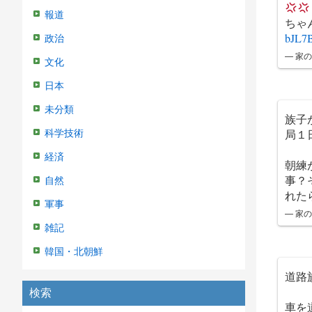
報道
ちゃ
bJL7
政治
— 家の
文化
日本
未分類
族子
局１
科学技術
経済
朝練
事？
自然
れた
軍事
— 家の
雑記
韓国・北朝鮮
道路
検索
車を