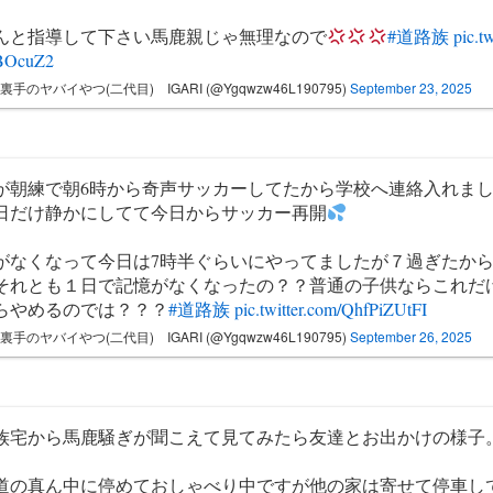
んと指導して下さい馬鹿親じゃ無理なので
#道路族
pic.t
BOcuZ2
裏手のヤバイやつ(二代目) IGARI (@Ygqwzw46L190795)
September 23, 2025
が朝練で朝6時から奇声サッカーしてたから学校へ連絡入れま
日だけ静かにしてて今日からサッカー再開
がなくなって今日は7時半ぐらいにやってましたが７過ぎたから
それとも１日で記憶がなくなったの？？普通の子供ならこれだ
らやめるのでは？？？
#道路族
pic.twitter.com/QhfPiZUtFI
裏手のヤバイやつ(二代目) IGARI (@Ygqwzw46L190795)
September 26, 2025
族宅から馬鹿騒ぎが聞こえて見てみたら友達とお出かけの様子
道の真ん中に停めておしゃべり中ですが他の家は寄せて停車し