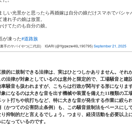
ましい光景かと思ったら再婚嫁は自分の娘だけスマホでパシャ
て連れ子の娘は放置。
かけてたのも自分の娘。
筋が凍った
#道路族
裏手のヤバイやつ(二代目) IGARI (@Ygqwzw46L190795)
September 21, 2025
直接的に規制できる法律は、実はひとつしかありません。それ
この法律が対象としているのは意外と限定的で、工場騒音と建
動車騒音も扱われますが、こちらは行政が関与する形になりま
対象になるのは大きな音を出す機械や装置を備えた11種類の工
ベット打ちや杭打ちなど、特に大きな音が発生する作業に絞ら
例（かつての公害防止条例）も、この騒音規制法をベースにし
なり抑制的だと言えるでしょう。つまり、経済活動を必要以上
みになっているのです。