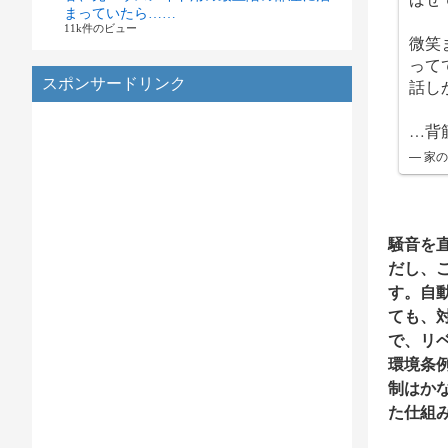
まっていたら……
11k件のビュー
微笑
って
スポンサードリンク
話し
…背
— 家の
騒音を
だし、
す。自
ても、
で、リ
環境条
制はか
た仕組