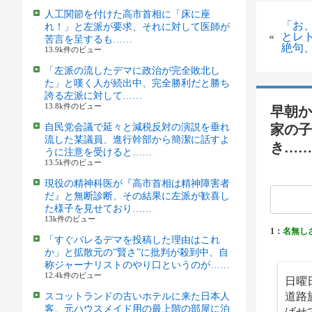
人工関節を付けた高市首相に「床に座
「お
れ！」と左派が要求、それに対して医師が
«
とレ
苦言を呈するも……
絶句
13.9k件のビュー
「左派の流したデマに政治が完全敗北し
た」と嘆く人が続出中、完全勝利だと勝ち
誇る左派に対して……
13.8k件のビュー
早朝か
自民党会議で延々と減税反対の演説を垂れ
家の子
流した某議員、進行幹部から簡潔に話すよ
き……
うに注意を受けると……
13.5k件のビュー
現役の精神科医が『高市首相は精神障害者
だ』と無断診断、その結果に左派が歓喜し
た様子を見せており……
13k件のビュー
1：
名無し
「すぐバレるデマを投稿した理由はこれ
か」と拡散元の”賢さ”に批判が殺到中、自
称ジャーナリストのやり口というのが……
12.4k件のビュー
日曜
道路
スコットランドの古いホテルに来た日本人
客、元ハウスメイド用の最上階の部屋に泊
ばせ