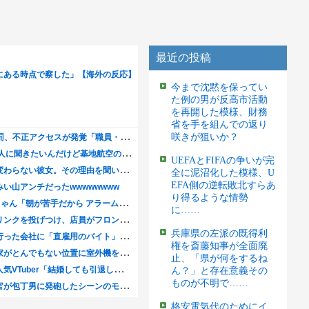
最近の投稿
今まで沈黙を保ってい
た例の男が反高市活動
を再開した模様、財務
省を手を組んでの返り
咲きが狙いか？
UEFAとFIFAの争いが完
全に泥沼化した模様、U
EFA側の逆転敗北すらあ
り得るような情勢
に……
兵庫県の左派の既得利
権を斎藤知事が全面廃
止、「県が何をするね
ん？」と存在意義その
ものが不明で……
格安電気代のためにイ