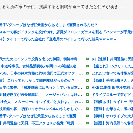
くる近所の家の子供、抗議すると恫喝が返ってきたと住民が嘆き……