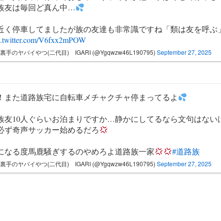
族友は毎回ど真ん中…
分近く停車してましたが族の友達も非常識ですね「類は友を呼ぶ
c.twitter.com/V6fxx2mPOW
裏手のヤバイやつ(二代目) IGARI (@Ygqwzw46L190795)
September 27, 2025
！また道路族宅に自転車メチャクチャ停まってるよ
族友10人ぐらいお泊まりですか…静かにしてるなら文句はない
必ず奇声サッカー始めるだろ
になる度馬鹿騒ぎするのやめろよ道路族一家
#道路族
裏手のヤバイやつ(二代目) IGARI (@Ygqwzw46L190795)
September 27, 2025