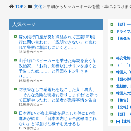
TOP
>
文化
>
早朝からサッカーボールを壁・車にぶつけま
人気ページ
嫁の銀行口座が突如凍結されて三菱UFJ銀
行に問い合わせ、「説明できない」と言わ
れて警察に相談しにいくと……
25.3k件のビュー
山手線にベビーカーを乗せた母親を庇う某
政治家、「お前、船橋駅にサリンを撒くと
予告した奴……」と周囲をドン引きさ
せ……
16.5k件のビュー
防護管なしで感電死を起こした某工務店、
「そんな危険な現場お断りしますわ!と断っ
て正解やったわ」と業者が業界事情を告白
15.6k件のビュー
日本産EVが炎上事故を起こした件にEV推
進派が歓喜、「日本国内じゃ全然報道され
ない」と得意げな様子を見せるも……
15.2k件のビュー