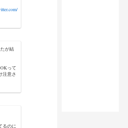
witter.com/
したが結
OKって
け注意さ
。
てるのに