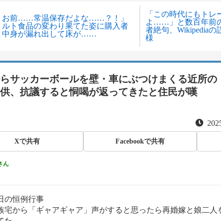
「この時代にもトレ
、お前……常温保存だよな……？！」
よ……」と数百年前
トルト食品の変わり果てた姿に購入者
者絶句、Wikipedi
、中身が漏れ出して床が……
様
らサッカーボールを壁・車にぶつけまくる近所の
供、抗議すると恫喝が返ってきたと住民が嘆
2025
Xで共有
Facebookで共有
さん
日の恒例行事
族宅から「ギャアギャア」声がすると思ったら再婚嫁と娘二人
てた。