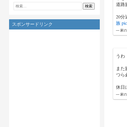
道路
20
族
pi
スポンサードリンク
— 家の
うわ
また
つら
休日
— 家の