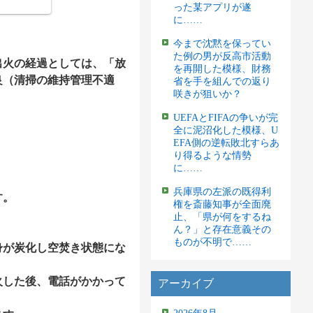
った某アプリが遂
に……
今まで沈黙を保ってい
た例の男が反高市活動
出火の経過としては、「放
を再開した模様、財務
良（清掃の維持管理不適
省を手を組んでの返り
咲きが狙いか？
UEFAとFIFAの争いが完
全に泥沼化した模様、U
EFA側の逆転敗北すらあ
り得るような情勢
に……
兵庫県の左派の既得利
す。
権を斎藤知事が全面廃
止、「県が何をするね
ん？」と存在意義その
ものが不明で……
身が炭化し空焚き状態にな
火した後、電話がかかって
アーカイブ