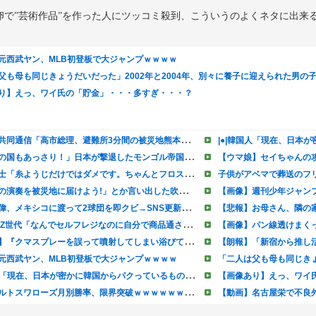
で”芸術作品”を作った人にツッコミ殺到、こういうのよくネタに出来