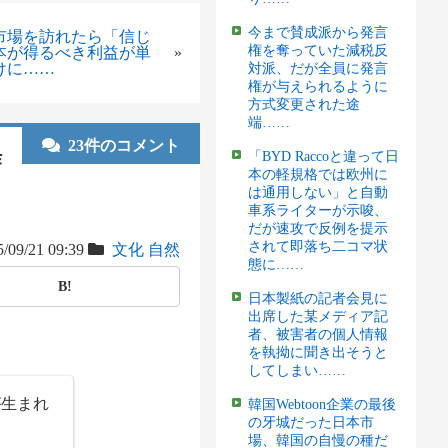
今まで賛成派から発言
市場を訪れたら「信じ
権を奪っていた減税反
本が得るべき利益が単
»
けに……
対派、だが全員に発言
権が与えられるように
方式変更された途
端……
23件のコメント
作
「BYD Raccoと違って日
本の軽規格では欧州に
出
は通用しない」と自動
車系ライターが示唆、
だが速攻で反例を提示
されて即落ち二コマ状
/09/21 09:39
文化
自然
態に……
B!
日本製紙の記者会見に
出席した某メディア記
者、被害者の個人情報
を執拗に聞き出そうと
してしまい……
が生まれ
韓国Webtoon企業の最後
の牙城だった日本市
場、韓国の自慢の種だ