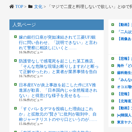
TOP
>
文化
>
「マジで二度と料理しないで欲しい」とゆで卵
人気ページ
嫁の銀行口座が突如凍結されて三菱UFJ銀
行に問い合わせ、「説明できない」と言わ
れて警察に相談しにいくと……
16.9k件のビュー
防護管なしで感電死を起こした某工務店、
「そんな危険な現場お断りしますわ!と断っ
て正解やったわ」と業者が業界事情を告白
16.7k件のビュー
日本産EVが炎上事故を起こした件にEV推
進派が歓喜、「日本国内じゃ全然報道され
ない」と得意げな様子を見せるも……
15.9k件のビュー
「すぐバレるデマを投稿した理由はこれ
か」と拡散元の”賢さ”に批判が殺到中、自
称ジャーナリストのやり口というのが……
15.8k件のビュー