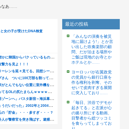
るなあ……
最近の投稿
「みんなの演奏を被災
地に届けよう!」とか言
い出した吹奏楽部の顧
問、だが泊まる場所や
ご飯は現地のお寺とか
ホテルとか……
ヨーロッパが右翼政党
の党員から銀行口座を
作る権利を剥奪、その
せいで皮肉すぎる展開
に突入しており……
「毎日、渋谷でデモが
起きてる」と左派が心
の拠り所にする動画、
目撃者から総ツッコミ
を食らってしまってお
り……