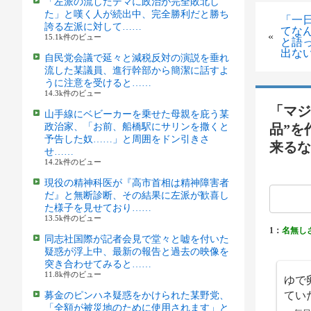
「左派の流したデマに政治が完全敗北し
た」と嘆く人が続出中、完全勝利だと勝ち
「一
誇る左派に対して……
てな
«
15.1k件のビュー
と語
出な
自民党会議で延々と減税反対の演説を垂れ
流した某議員、進行幹部から簡潔に話すよ
うに注意を受けると……
14.3k件のビュー
「マジ
山手線にベビーカーを乗せた母親を庇う某
政治家、「お前、船橋駅にサリンを撒くと
品”を
予告した奴……」と周囲をドン引きさ
来るな
せ……
14.2k件のビュー
現役の精神科医が『高市首相は精神障害者
だ』と無断診断、その結果に左派が歓喜し
た様子を見せており……
13.5k件のビュー
1：
名無し
同志社国際が記者会見で堂々と嘘を付いた
疑惑が浮上中、最新の報告と過去の映像を
突き合わせてみると……
11.8k件のビュー
ゆで
てい
募金のピンハネ疑惑をかけられた某野党、
「全額が被災地のために使用されます」と