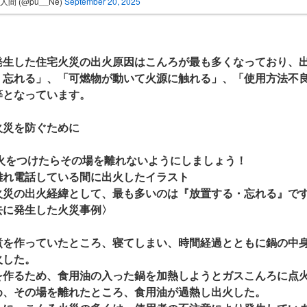
人間 (@pu__Ne)
September 20, 2025
発生した住宅火災の出火原因はこんろが最も多くなっており、
・忘れる」、「可燃物が動いて火源に触れる」、「使用方法不
等となっています。
火災を防ぐために
 火をつけたらその場を離れないようにしましょう！
離れ電話している間に出火したイラスト
火災の出火経緯として、最も多いのは『放置する・忘れる』で
に発生した火災事例〉
煮を作っていたところ、寝てしまい、時間経過とともに鍋の中
火した。
を作るため、食用油の入った鍋を加熱しようとガスこんろに点
め、その場を離れたところ、食用油が過熱し出火した。