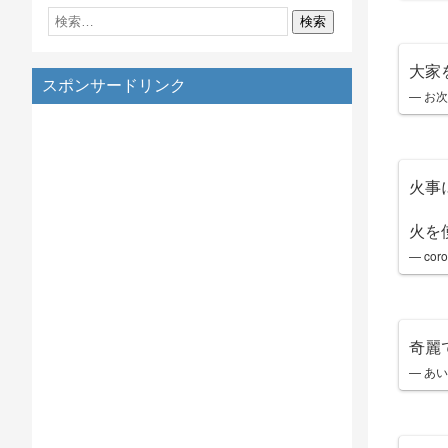
大家
スポンサードリンク
— お
火事
火を
— cor
奇麗
— あい