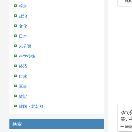
— 玩具修
報道
政治
文化
日本
未分類
科学技術
経済
自然
軍事
雑記
韓国・北朝鮮
ゆで
笑い
検索
— ang