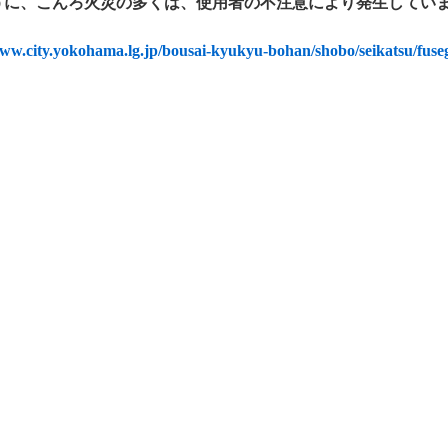
うに、こんろ火災の多くは、使用者の不注意により発生してい
www.city.yokohama.lg.jp/bousai-kyukyu-bohan/shobo/seikatsu/fuse