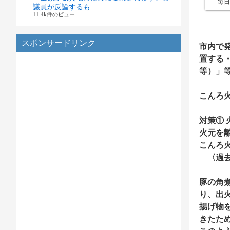
— 毎日
議員が反論するも……
11.4k件のビュー
スポンサードリンク
市内で
置する
等）」
こんろ
対策①
火元を
こんろ
〈過去
豚の角
り、出
揚げ物
きたた