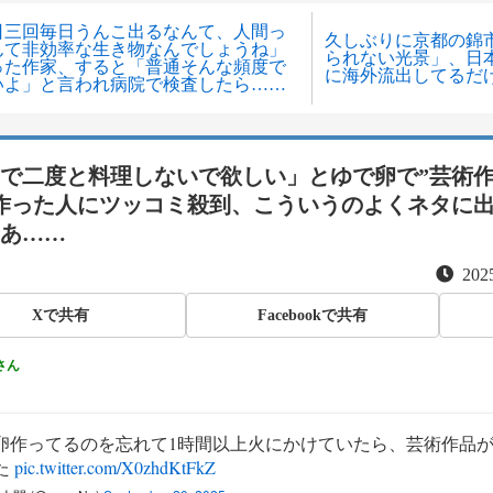
日三回毎日うんこ出るなんて、人間っ
久しぶりに京都の錦
んて非効率な生き物なんでしょうね」
られない光景」、日
った作家、すると「普通そんな頻度で
に海外流出してるだ
いよ」と言われ病院で検査したら……
で二度と料理しないで欲しい」とゆで卵で”芸術
作った人にツッコミ殺到、こういうのよくネタに
あ……
2025
Xで共有
Facebookで共有
さん
卵作ってるのを忘れて1時間以上火にかけていたら、芸術作品
た
pic.twitter.com/X0zhdKtFkZ