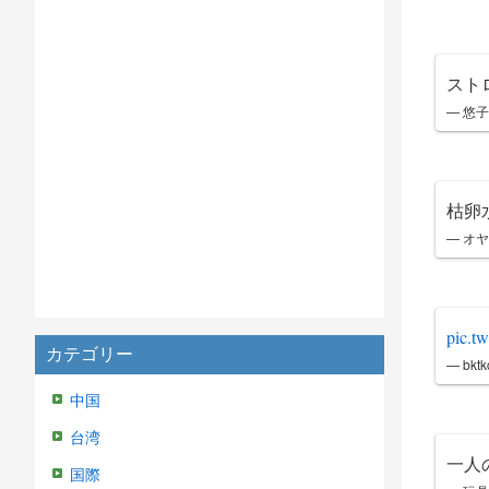
スト
— 悠子 
枯卵
— オヤ
pic.t
カテゴリー
— bktk
中国
台湾
一人
国際