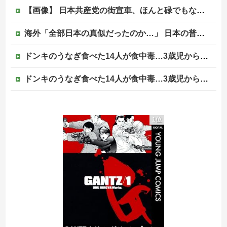
【画像】 日本共産党の街宣車、ほんと碌でもないな
海外「全部日本の真似だったのか…」 日本の普通のテレビ番組が最新SNSの数十年先を行っていたと話題に
ドンキのうなぎ食べた14人が食中毒…3歳児から75歳まで被害
ドンキのうなぎ食べた14人が食中毒…3歳児から75歳まで被害
【悲報】週間少年ジャンプの「グッズ(43億円分)」を注文し全てキャンセルした女逮捕ｗｗｗｗｗｗｗｗ
1位
海外「コーヒー1杯が6ドルって何なんだ、レシートを二度見した」値上げで買うのをやめたもの…
【速報】高市政権、エース級の財務官僚・一松旬氏を左遷「彼は協力的でなかった」財務省の言いなりではないことが判明
【移民政策反対】イオンの売り場で唐揚げを食う中国人の子供