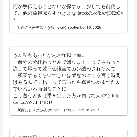
何か手伝えることないか探すか、少しでも前倒し
て、他の負担減らすべきよな
https://t.co/kAvjDEzGv
7
— おかざき@デスペ (@st_okzk)
September 16, 2025
うん私もあったなあ20年以上前に
「自分の分終わったんで帰ります」ってさらっと
流して帰って翌日会議室でガン詰めされたんで
「残業するくらい忙しいはずなのにこう言う時間
はあるんですね」って言ったら襟首つかまれたん
でいろいろ面倒なことに
こう言うときは手を出した方が負けなんやで
http
s://t.co/rWZI3PitDD
— 川西にしき@沙枝 (@cijnnet)
September 16, 2025