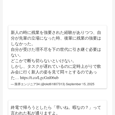
新人の時に残業を強要された経験がありつつ、自
分が先輩の立場になった時、後輩に残業の強要は
しなかった。
自分が受けた理不尽を下の世代に引き継ぐ必要は
ない。
どこかで断ち切らないといけない。
しかし、タスクが遅れているのに定時上がりで飲
み会に行く新人の姿を見て悶々とするのであっ
た…
https://t.co/LgcGnl06ub
— 限界エンジニア34 (@okd61807313)
September 15, 2025
終電で帰ろうとしたら「早いね。暇なの？」って
言われた私が通りますよ。