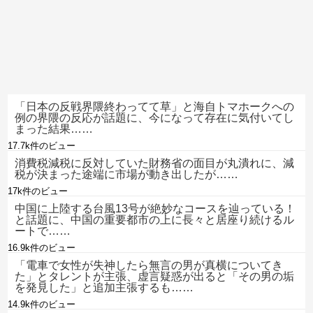
「日本の反戦界隈終わってて草」と海自トマホークへの
例の界隈の反応が話題に、今になって存在に気付いてし
まった結果……
17.7k件のビュー
消費税減税に反対していた財務省の面目が丸潰れに、減
税が決まった途端に市場が動き出したが……
17k件のビュー
中国に上陸する台風13号が絶妙なコースを辿っている！
と話題に、中国の重要都市の上に長々と居座り続けるル
ートで……
16.9k件のビュー
「電車で女性が失神したら無言の男が真横についてき
た」とタレントが主張、虚言疑惑が出ると「その男の垢
を発見した」と追加主張するも……
14.9k件のビュー