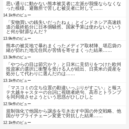
思い通りに動かない熊本被災者に左派が我慢ならなくな
った模様、避難所で苦しむ被災者に対して……
14.1k件のビュー
「安物買いの銭失いだったねぇ」とインドネシア高速鉄
道の最終処分に日本側騒然、国家予算は使わないという
と何が財源なんだ？
13.9k件のビュー
熊本の被災地で暴れまくったメディア取材陣、堪忍袋の
緒が切れた地元住民が苦情を寄せまくった結果……
13.3k件のビュー
「やつらの目は節穴か？」と日米に見切りをつけた欧州
投資家の選択に衝撃を受ける人が続出、日英米の資産を
処分して代わりに選んだのは……
13.1k件のビュー
「マスコミの立ち位置の勘違いっぷりがすごい」と報ス
テ大越キャスターの台詞に視聴者絶句、高市とトランプ
を同列視させようという思惑がひしひしと
12.5k件のビュー
規制強化で他国から譲歩を引き出す中国の外交戦略、他
国がサプライチェーン変更で対抗した結果……
12.1k件のビュー