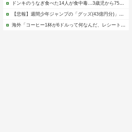
ドンキのうなぎ食べた14人が食中毒…3歳児から75歳まで被害
【悲報】週間少年ジャンプの「グッズ(43億円分)」を注文し全てキャンセルした女逮捕ｗｗｗｗｗｗｗｗ
海外「コーヒー1杯が6ドルって何なんだ、レシートを二度見した」値上げで買うのをやめたもの…
【速報】高市政権、エース級の財務官僚・一松旬氏を左遷「彼は協力的でなかった」財務省の言いなりではないことが判明
【移民政策反対】イオンの売り場で唐揚げを食う中国人の子供
Powered by livedoor 相互RSS