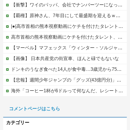
【衝撃】ワイのパッパ、会社でナンバーツーになった結果ｗｗｗｗｗｗｗｗｗｗ
【覇権】原神さん、7年目にして最盛期を迎えるｗｗｗｗｗｗｗｗｗｗ
|●|高市首相の熊本視察動画にケチを付けたタレント、「正体バレバレよな」と黒電話の呼び方であっさりと……
高市首相の熊本視察動画にケチを付けたタレント、「正体バレバレよな」と黒電話の呼び方であっさりと……他
【マーベル】マフェックス「ウィンター・ソルジャー」可動フィギュア【再販予約開始】
【画像】 日本共産党の街宣車、ほんと碌でもないな
ドンキのうなぎ食べた14人が食中毒…3歳児から75歳まで被害
【悲報】週間少年ジャンプの「グッズ(43億円分)」を注文し全てキャンセルした女逮捕ｗｗｗｗｗｗｗｗ
海外「コーヒー1杯が6ドルって何なんだ、レシートを二度見した」値上げで買うのをやめたもの…
【速報】高市政権、エース級の財務官僚・一松旬氏を左遷「彼は協力的でなかった」財務省の言いなりではないことが判明
コメントページはこちら
【移民政策反対】イオンの売り場で唐揚げを食う中国人の子供
カテゴリー