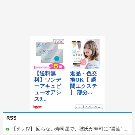
RSS
【えぇ!?】 回らない寿司屋で、彼氏が寿司に “醤油” つけてた→私「は？30にもなって、醤油つけるとか恥ずかしい！ドン引き！低レベル!! 回転寿司しか行ったことない人はこれだから…」