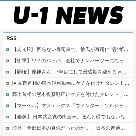
RSS
【えぇ!?】 回らない寿司屋で、彼氏が寿司に “醤油” つけてた→私「は？30にもなって、醤油つけるとか恥ずかしい！ドン引き！低レベル!! 回転寿司しか行ったことない人はこれだから…」
【衝撃】ワイのパッパ、会社でナンバーツーになった結果ｗｗｗｗｗｗｗｗｗｗ
【覇権】原神さん、7年目にして最盛期を迎えるｗｗｗｗｗｗｗｗｗｗ
|●|高市首相の熊本視察動画にケチを付けたタレント、「正体バレバレよな」と黒電話の呼び方であっさりと……
高市首相の熊本視察動画にケチを付けたタレント、「正体バレバレよな」と黒電話の呼び方であっさりと……他
【マーベル】マフェックス「ウィンター・ソルジャー」可動フィギュア【再販予約開始】
【画像】 日本共産党の街宣車、ほんと碌でもないな
海外「全部日本の真似だったのか…」 日本の普通のテレビ番組が最新SNSの数十年先を行っていたと話題に