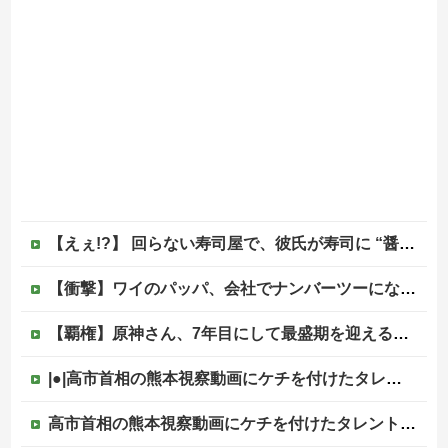
【えぇ!?】 回らない寿司屋で、彼氏が寿司に “醤油” つけてた→私「は？30にもなって、醤油つけるとか恥ずかしい！ドン引き！低レベル!! 回転寿司しか行ったことない人はこれだから…」
【衝撃】ワイのパッパ、会社でナンバーツーになった結果ｗｗｗｗｗｗｗｗｗｗ
【覇権】原神さん、7年目にして最盛期を迎えるｗｗｗｗｗｗｗｗｗｗ
|●|高市首相の熊本視察動画にケチを付けたタレント、「正体バレバレよな」と黒電話の呼び方であっさりと……
高市首相の熊本視察動画にケチを付けたタレント、「正体バレバレよな」と黒電話の呼び方であっさりと……他