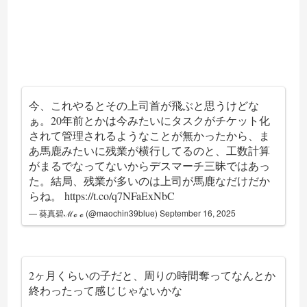
今、これやるとその上司首が飛ぶと思うけどな
ぁ。20年前とかは今みたいにタスクがチケット化
されて管理されるようなことが無かったから、ま
あ馬鹿みたいに残業が横行してるのと、工数計算
がまるでなってないからデスマーチ三昧ではあっ
た。結局、残業が多いのは上司が馬鹿なだけだか
らね。
https://t.co/q7NFaExNbC
— 葵真碧ℳℴ ℴ (@maochin39blue)
September 16, 2025
2ヶ月くらいの子だと、周りの時間奪ってなんとか
終わったって感じじゃないかな