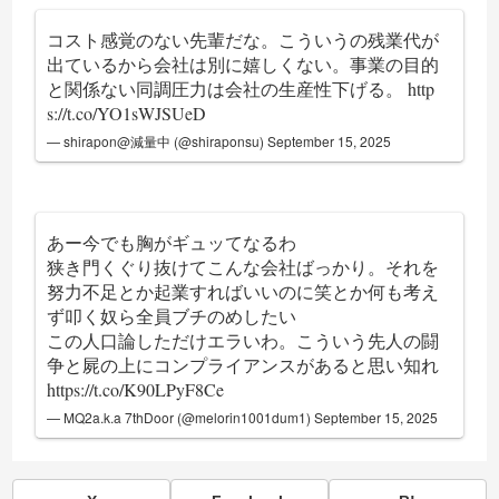
コスト感覚のない先輩だな。こういうの残業代が
出ているから会社は別に嬉しくない。事業の目的
と関係ない同調圧力は会社の生産性下げる。
http
s://t.co/YO1sWJSUeD
— shirapon@減量中 (@shiraponsu)
September 15, 2025
あー今でも胸がギュッてなるわ
狭き門くぐり抜けてこんな会社ばっかり。それを
努力不足とか起業すればいいのに笑とか何も考え
ず叩く奴ら全員ブチのめしたい
この人口論しただけエラいわ。こういう先人の闘
争と屍の上にコンプライアンスがあると思い知れ
https://t.co/K90LPyF8Ce
— MQ2a.k.a 7thDoor (@melorin1001dum1)
September 15, 2025