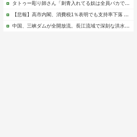
タトゥー彫り師さん「刺青入れてる奴は全員バカです」→30万再生ｗｗｗｗｗｗ
【悲報】高市内閣、消費税1％表明でも支持率下落 →ついに６割割れ
中国、三峡ダムが全開放流。長江流域で深刻な洪水被害
高市総理「物価上昇を上回る賃上げを日本に定着させる」⇒ 国家公務員月給3.51％増へ
中国の海水浴場の映像があまりにも・・・
Powered by livedoor 相互RSS