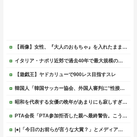
【画像】女性、『大人のおもちゃ』を入れたままMRI検査を受けた結果 →
イタリア・ナポリ近郊で過去40年で最大規模の地震「M4.7」の揺れを観測
【遊戯王】ヤドカリューで900レス目指すスレ
韓国人「韓国サッカー協会、外国人審判に“性接待”報道・・・」→「2002年の審判買収が事実だったのか？」「日本人が言ってたこと正しかったね・・・...
昭和を代表する女優の晩年があまりにも寂しすぎる！と話題に、自身の子供を餓死する寸前までネグレクトした挙句……他
PTA会長「PTA参加拒否した親へ最終警告。こうなってもいい？」
|●|「今日のお前らが言うな大賞？」とメディア関係者の一般人への苦言にツッコミ殺到、被災地の避難所でカメラまわすのは……