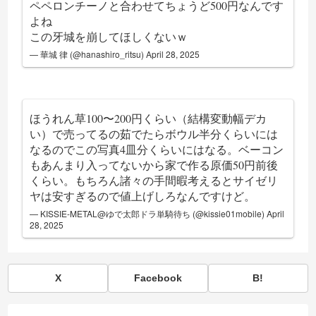
ペペロンチーノと合わせてちょうど500円なんです
よね
この牙城を崩してほしくないｗ
— 華城 律 (@hanashiro_ritsu)
April 28, 2025
ほうれん草100〜200円くらい（結構変動幅デカ
い）で売ってるの茹でたらボウル半分くらいには
なるのでこの写真4皿分くらいにはなる。ベーコン
もあんまり入ってないから家で作る原価50円前後
くらい。もちろん諸々の手間暇考えるとサイゼリ
ヤは安すぎるので値上げしろなんですけど。
— KISSIE-METAL@ゆで太郎ドラ単騎待ち (@kissie01mobile)
April
28, 2025
X
Facebook
B!