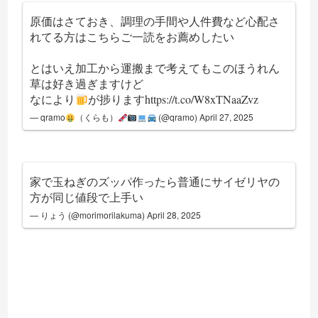
原価はさておき、調理の手間や人件費など心配さ
れてる方はこちらご一読をお薦めしたい
とはいえ加工から運搬まで考えてもこのほうれん
草は好き過ぎますけど
なにより
が捗ります
https://t.co/W8xTNaaZvz
— qramo
（くらも）
(@qramo)
April 27, 2025
家で玉ねぎのズッパ作ったら普通にサイゼリヤの
方が同じ値段で上手い
— りょう (@morimorilakuma)
April 28, 2025