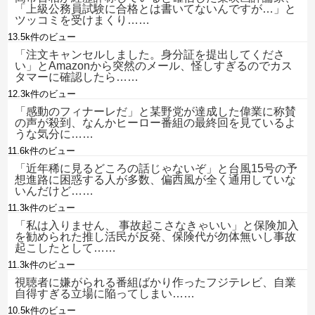
「上級公務員試験に合格とは書いてないんですが…」と
ツッコミを受けまくり……
13.5k件のビュー
「注文キャンセルしました。身分証を提出してくださ
い」とAmazonから突然のメール、怪しすぎるのでカス
タマーに確認したら……
12.3k件のビュー
「感動のフィナーレだ」と某野党が達成した偉業に称賛
の声が殺到、なんかヒーロー番組の最終回を見ているよ
うな気分に……
11.6k件のビュー
「近年稀に見るどころの話じゃないぞ」と台風15号の予
想進路に困惑する人が多数、偏西風が全く通用していな
いんだけど……
11.3k件のビュー
「私は入りません、 事故起こさなきゃいい」と保険加入
を勧められた推し活民が反発、保険代が勿体無いし事故
起こしたとして……
11.3k件のビュー
視聴者に嫌がられる番組ばかり作ったフジテレビ、自業
自得すぎる立場に陥ってしまい……
10.5k件のビュー