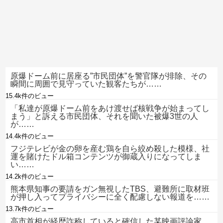
原爆ドーム前に居座る”市民団体”を警官隊が排除、その
瞬間に周囲で見守っていた観客たちが……
15.4k件のビュー
「私達が原爆ドーム前をあけ渡せば核戦争が始まってし
まう」と訴える市民団体、それを聞いた被爆3世の人
が……
14.4k件のビュー
フジテレビが金の卵を産む鶏を自ら絞め殺した模様、社
運を賭けたドル箱コンテンツが御蔵入りになってしま
い……
14.2k件のビュー
熊本県知事の要請をガン無視したTBS、避難所に取材班
が押し入ってプライバシーに全く配慮しない報道を……
13.7k件のビュー
高市首相が経歴詐称していると確信した某映画評論家、