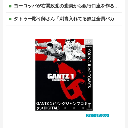
ヨーロッパが右翼政党の党員から銀行口座を作る権利を剥奪、そのせいで皮肉すぎる展開に突入しており……
タトゥー彫り師さん「刺青入れてる奴は全員バカです」→30万再生ｗｗｗｗｗｗ
タトゥー彫り師さん「刺青入れてる奴は全員バカです」→30万再生ｗｗｗｗｗｗ
1位
中国、三峡ダムが全開放流。長江流域で深刻な洪水被害
高市総理「物価上昇を上回る賃上げを日本に定着させる」⇒ 国家公務員月給3.51％増へ
中国の海水浴場の映像があまりにも・・・
GANTZ 1 (ヤングジャンプコミッ
クスDIGITAL)
価格：¥100