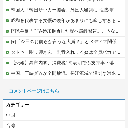
韓国人「韓国サッカー協会、外国人審判に“性接待”報道・・・」→「2002年の審判買収が事実だったのか？」「日本人が言ってたこと正しかったね・・・...
昭和を代表する女優の晩年があまりにも寂しすぎる！と話題に、自身の子供を餓死する寸前までネグレクトした挙句……他
PTA会長「PTA参加拒否した親へ最終警告。こうなってもいい？」
|●|「今日のお前らが言うな大賞？」とメディア関係者の一般人への苦言にツッコミ殺到、被災地の避難所でカメラまわすのは……
タトゥー彫り師さん「刺青入れてる奴は全員バカです」→30万再生ｗｗｗｗｗｗ
【悲報】高市内閣、消費税1％表明でも支持率下落 →ついに６割割れ
中国、三峡ダムが全開放流。長江流域で深刻な洪水被害
高市総理「物価上昇を上回る賃上げを日本に定着させる」⇒ 国家公務員月給3.51％増へ
コメントページはこちら
中国の海水浴場の映像があまりにも・・・
カテゴリー
中国
台湾