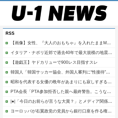
RSS
【画像】女性、『大人のおもちゃ』を入れたままMRI検査を受けた結果 →
イタリア・ナポリ近郊で過去40年で最大規模の地震「M4.7」の揺れを観測
【遊戯王】ヤドカリューで900レス目指すスレ
韓国人「韓国サッカー協会、外国人審判に“性接待”報道・・・」→「2002年の審判買収が事実だったのか？」「日本人が言ってたこと正しかったね・・・...
昭和を代表する女優の晩年があまりにも寂しすぎる！と話題に、自身の子供を餓死する寸前までネグレクトした挙句……他
PTA会長「PTA参加拒否した親へ最終警告。こうなってもいい？」
|●|「今日のお前らが言うな大賞？」とメディア関係者の一般人への苦言にツッコミ殺到、被災地の避難所でカメラまわすのは……
ヨーロッパが右翼政党の党員から銀行口座を作る権利を剥奪、そのせいで皮肉すぎる展開に突入しており……