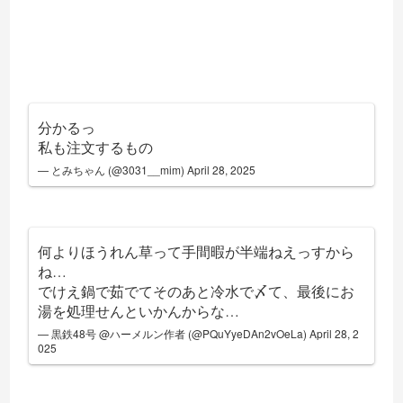
分かるっ
私も注文するもの
— とみちゃん (@3031__mim)
April 28, 2025
何よりほうれん草って手間暇が半端ねえっすから
ね…
でけえ鍋で茹でてそのあと冷水で〆て、最後にお
湯を処理せんといかんからな…
— 黒鉄48号 @ハーメルン作者 (@PQuYyeDAn2vOeLa)
April 28, 2
025