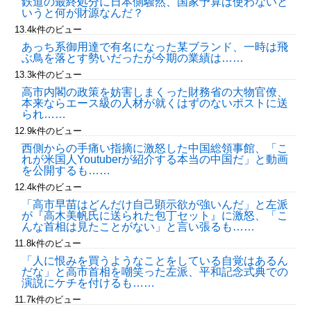
鉄道の最終処分に日本側騒然、国家予算は使わないと
いうと何が財源なんだ？
13.4k件のビュー
あっち系御用達で有名になった某ブランド、一時は飛
ぶ鳥を落とす勢いだったが今期の業績は……
13.3k件のビュー
高市内閣の政策を妨害しまくった財務省の大物官僚、
本来ならエース級の人材が就くはずのないポストに送
られ……
12.9k件のビュー
西側からの手痛い指摘に激怒した中国総領事館、「こ
れが米国人Youtuberが紹介する本当の中国だ」と動画
を公開するも……
12.4k件のビュー
「高市早苗はどんだけ自己顕示欲が強いんだ」と左派
が『高木美帆氏に送られた包丁セット』に激怒、「こ
んな首相は見たことがない」と言い張るも……
11.8k件のビュー
「人に恨みを買うようなことをしている自覚はあるん
だな」と高市首相を嘲笑った左派、平和記念式典での
演説にケチを付けるも……
11.7k件のビュー