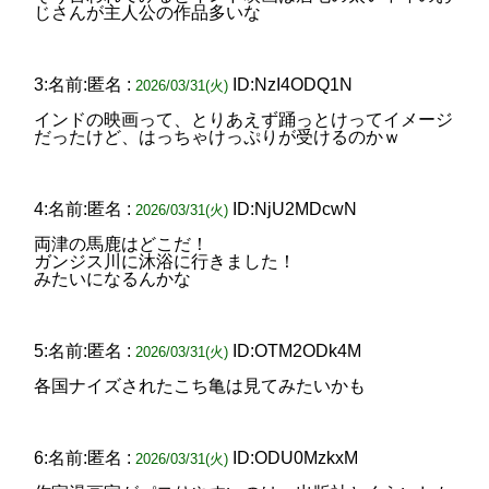
じさんが主人公の作品多いな
3:名前:匿名 :
ID:NzI4ODQ1N
2026/03/31(火)
インドの映画って、とりあえず踊っとけってイメージ
だったけど、はっちゃけっぷりが受けるのかｗ
4:名前:匿名 :
ID:NjU2MDcwN
2026/03/31(火)
両津の馬鹿はどこだ！
ガンジス川に沐浴に行きました！
みたいになるんかな
5:名前:匿名 :
ID:OTM2ODk4M
2026/03/31(火)
各国ナイズされたこち亀は見てみたいかも
6:名前:匿名 :
ID:ODU0MzkxM
2026/03/31(火)