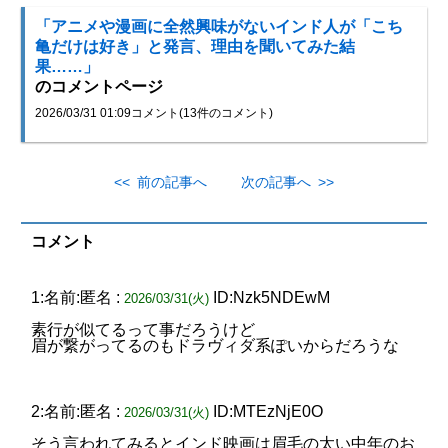
「アニメや漫画に全然興味がないインド人が「こち
亀だけは好き」と発言、理由を聞いてみた結
果……」
のコメントページ
2026/03/31 01:09
コメント(13件のコメント)
<< 前の記事へ
次の記事へ >>
コメント
1:名前:匿名 :
ID:Nzk5NDEwM
2026/03/31(火)
素行が似てるって事だろうけど
眉が繋がってるのもドラヴィダ系ぽいからだろうな
2:名前:匿名 :
ID:MTEzNjE0O
2026/03/31(火)
そう言われてみるとインド映画は眉毛の太い中年のお