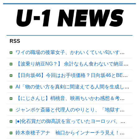
RSS
ワイの職場の後輩女子、かわいくていい匂いするけどマジでとんでもなく無能
【波乗り納豆NG？】 余計なもん食わないで納豆食っときゃ間違いないことが判明した
【日向坂46】今回はお手頃価格？日向坂46とBEAMSのコラボが決定！！
AI「物の使い方を真剣に間違えてる人間を生成してみたｗｗｗｗ」
【にじさんじ】梢桃音、映画ちいかわ感想＆考察会＆平和的解決RTA！なんか道徳の授業みたい他
ジャンポケ斎藤と代理人のやりとり、「地獄すぎて完全にコントになってる……」と衝撃を受ける人が続出中
|●|化石賞だの御高説を宣っていたヨーロッパ、自分が猛暑に襲われると為すすべべもなくダメージを受けてしまい……
鈴木奈穂子アナ 袖口からインナーチラ見え！！【GIF動画あり】