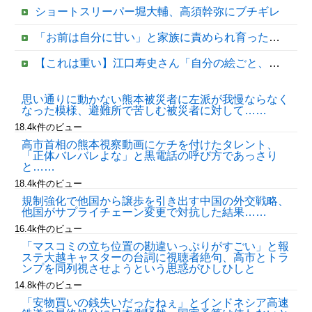
ショートスリーパー堀大輔、高須幹弥にブチギレ
「お前は自分に甘い」と家族に責められ育った私…３０歳の時、真夏に重度の熱中症で救急搬送された結果→会社の人たちから叩きつけられた「衝撃の事実」に絶句
【これは重い】江口寿史さん「自分の絵ごと、このジャンルはそろそろ終わりかな」
【動画】女子高生ダンス部、完成度が高すぎる 過去最高傑作と話題にｗｗｗｗ
思い通りに動かない熊本被災者に左派が我慢ならなく
なった模様、避難所で苦しむ被災者に対して……
【移民政策反対】イオンの売り場で唐揚げを食う中国人の子供
18.4k件のビュー
高市首相の熊本視察動画にケチを付けたタレント、
「正体バレバレよな」と黒電話の呼び方であっさり
と……
18.4k件のビュー
規制強化で他国から譲歩を引き出す中国の外交戦略、
他国がサプライチェーン変更で対抗した結果……
16.4k件のビュー
「マスコミの立ち位置の勘違いっぷりがすごい」と報
ステ大越キャスターの台詞に視聴者絶句、高市とトラ
Powered by livedoor 相互RSS
ンプを同列視させようという思惑がひしひしと
14.8k件のビュー
「安物買いの銭失いだったねぇ」とインドネシア高速