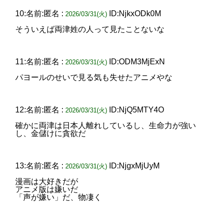
10:名前:匿名 :
ID:NjkxODk0M
2026/03/31(火)
そういえば両津姓の人って見たことないな
11:名前:匿名 :
ID:ODM3MjExN
2026/03/31(火)
パヨールのせいで見る気も失せたアニメやな
12:名前:匿名 :
ID:NjQ5MTY4O
2026/03/31(火)
確かに両津は日本人離れしているし、生命力が強い
し、金儲けに貪欲だ
13:名前:匿名 :
ID:NjgxMjUyM
2026/03/31(火)
漫画は大好きだが
アニメ版は嫌いだ
「声が嫌い」だ、物凄く