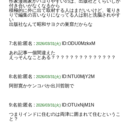
作家漫画家がパヨりやすいのは、出版社とくらいしか
付き合いがなくなるから
積極的に外に出て取材する人はまだいいけど、篭りき
りで編集の言いなりになってる人は割と洗脳されやす
い
出版社なんて昭和サヨクの巣窟だからな
7:名前:匿名 :
ID:ODU0MzkxM
2026/03/31(火)
あれ記事一個間違えた
えっそんなことある？？？？？？？？？？？？？？
8:名前:匿名 :
ID:NTU0MjY2M
2026/03/31(火)
阿部寛かケンコバか出川哲朗で
9:名前:匿名 :
ID:OTUxNjM1N
2026/03/31(火)
つまりインドに住むのは両津に囲まれて住むというこ
と？