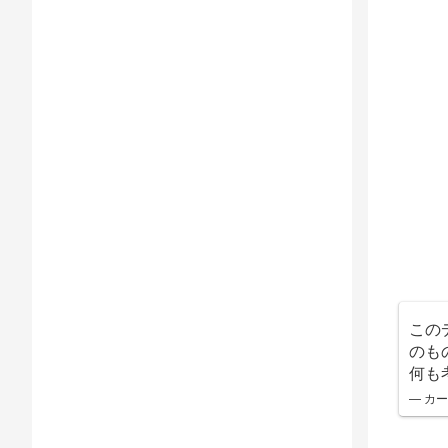
この
のも
何も
— カー