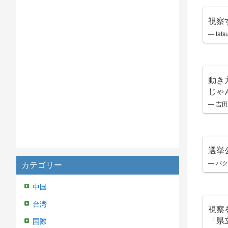
視察
— ta
動き
じゃ
— 吉田晋
選挙
— パク
カテゴリー
中国
台湾
視察
「県
国際