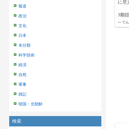
に尽
報道
3期
政治
— てん
文化
日本
未分類
科学技術
経済
自然
軍事
雑記
韓国・北朝鮮
検索