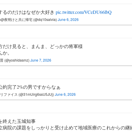
するのだけはなぜか大好き
pic.twitter.com/VCeDU66lbQ
tsu@夜明けと共に帰宅 (@dq10salvia)
June 6, 2026
方だけ見ると、まんま、どっかの将軍様
んか。
 (@yoshidasmz)
June 7, 2026
公約完了2%の男ですからなぁ
リファイス (@31mUirg6ssU5JUj)
June 6, 2026
を終えた玉城知事
立病院の課題をしっかりと受け止めて地域医療のこれからの継