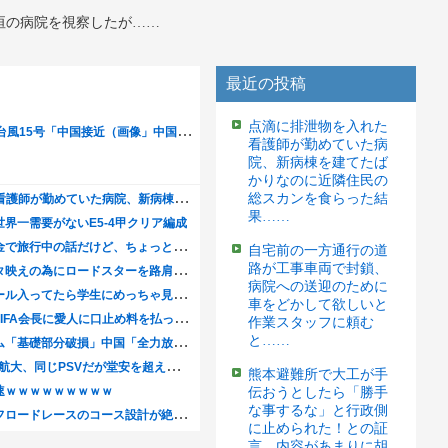
垣の病院を視察したが……
最近の投稿
点滴に排泄物を入れた
看護師が勤めていた病
院、新病棟を建てたば
かりなのに近隣住民の
総スカンを食らった結
果……
自宅前の一方通行の道
路が工事車両で封鎖、
病院への送迎のために
車をどかして欲しいと
作業スタッフに頼む
と……
熊本避難所で大工が手
伝おうとしたら「勝手
な事するな」と行政側
に止められた！との証
言、内容があまりに胡