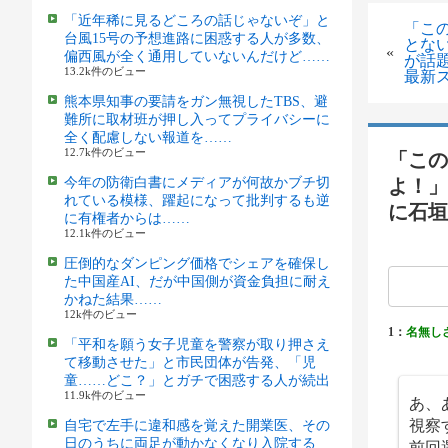
「近年稀に見るどころの話じゃないぞ」と
「こ
台風15号の予想進路に困惑する人が多数、
とな
«
偏西風が全く通用していないんだけど……
が話
13.2k件のビュー
最新
熊本県知事の要請をガン無視したTBS、避
難所に取材班が押し入ってプライバシーに
全く配慮しない報道を……
12.7k件のビュー
「この
今年の防衛白書にメディアが何故かブチ切
よ！」
れている模様、躍起になって批判するも逆
に石垣
に有権者からは……
12.1k件のビュー
圧倒的なダンピング価格でシェアを確保し
た中国産AI、だが中国側が資金負担に耐え
かねた結果……
12k件のビュー
1：
名無し
「平和を願う女子児童を警察が取り押さえ
て移動させた」と市民団体が告発、「児
童……どこ？」とガチで困惑する人が続出
11.9k件のビュー
あ、
視察
自宅で左手に違和感を覚えた開業医、その
日のうちに両足が動かなくなり入院する
前回