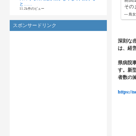
と……
その
11.2k件のビュー
— 島女
スポンサードリンク
深刻な
は、経
県病院事
す。新
者数の
https://