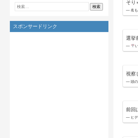
そり
— 名も無
スポンサードリンク
選挙
—
視察
— 頭の
前回
— ヒデカ