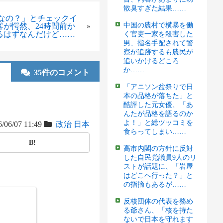
散臭すぎた結果……
礼なの？」とチェックイ
中国の農村で横暴を働
が愕然、24時間前か
»
るはずなんだけど……
く官吏一家を殺害した
男、指名手配されて警
察が追跡するも農民が
追いかけるどころ
か……
35件のコメント
「アニソン盆祭りで日
本の品格が落ちた」と
酷評した元女優、「あ
んたが品格を語るのか
よ！」と総ツッコミを
/06/07 11:49
政治
日本
食らってしまい……
B!
高市内閣の方針に反対
した自民党議員9人のリ
ストが話題に、「岩屋
はどこへ行った？」と
の指摘もあるが……
反核団体の代表を務め
る爺さん、「核を持た
ないで日本を守れます