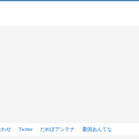
合わせ
Twitter
だめぽアンテナ
憂国あんてな