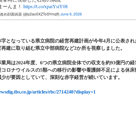
まーんま！
https://t.co/xpaiYsiY08
改め顔面凶器 (@p2ao0XZToSYmqff)
June 6, 2026
赤字となっている県立病院の経営再建計画が今年4月に公表され
営再建に取り組む県立中部病院など2か所を視察しました。
業局は2024年度、6つの県立病院全体での収支を約93億円の
型コロナウイルスの5類への移行の影響や看護師不足による休床
減少が要因としていて、深刻な赤字経営が続いています。
newsdig.tbs.co.jp/articles/rbc/2714240?display=1