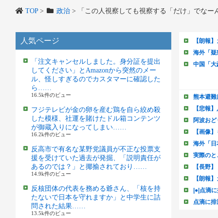
TOP
>
政治
>
「この人視察しても視察する「だけ」でなー
人気ページ
「注文キャンセルしました。身分証を提出
してください」とAmazonから突然のメー
ル、怪しすぎるのでカスタマーに確認した
ら……
16.5k件のビュー
フジテレビが金の卵を産む鶏を自ら絞め殺
した模様、社運を賭けたドル箱コンテンツ
が御蔵入りになってしまい……
16.2k件のビュー
反高市で有名な某野党議員が不正な投票支
援を受けていた過去が発掘、「説明責任が
あるのでは？」と揶揄されており……
14.9k件のビュー
反核団体の代表を務める爺さん、「核を持
たないで日本を守れますか」と中学生に詰
問された結果……
13.5k件のビュー