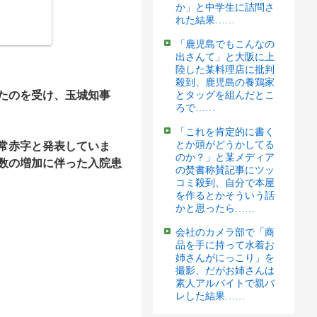
か」と中学生に詰問さ
れた結果……
「鹿児島でもこんなの
出さんて」と大阪に上
陸した某料理店に批判
殺到、鹿児島の養鶏家
たのを受け、玉城知事
とタッグを組んだとこ
ろで……
「これを肯定的に書く
とか頭がどうかしてる
経常赤字と発表していま
のか？」と某メディア
数の増加に伴った入院患
の焚書称賛記事にツッ
コミ殺到、自分で本屋
を作るとかそういう話
かと思ったら……
会社のカメラ部で「商
品を手に持って水着お
姉さんがにっこり」を
撮影、だがお姉さんは
素人アルバイトで親バ
レした結果……