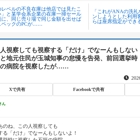
のレベルの不良在庫は他店では見たこ
「これがANAの洗
い」と某学会系企業の在庫一掃セール
ンしようとした利用客
題に、同じ売り場で同じ金額を出せば
らは座席指定ができ
スペックのPCが……
人視察しても視察する「だけ」でなーんもしない
と地元住民が玉城知事の怠慢を告発、前回選挙時
の病院を視察したが……
2026
Xで共有
Facebookで共有
さん
あのね、この人視察しても
する「だけ」でなーんもしないよ！
選挙時に視察した石垣の病院