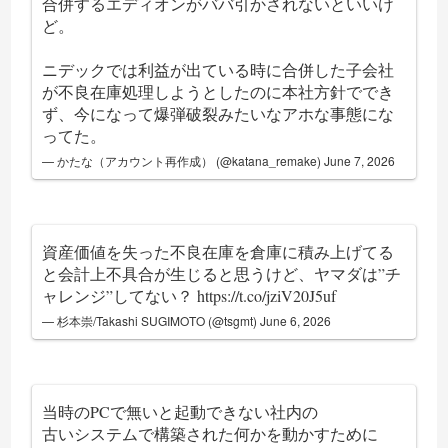
合併するエディオンがババ引かされないといいけ
ど。
ニデックでは利益が出ている時に合併した子会社
が不良在庫処理しようとしたのに本社方針ででき
ず、今になって爆弾破裂みたいなアホな事態にな
ってた。
— かたな（アカウント再作成） (@katana_remake)
June 7, 2026
資産価値を失った不良在庫を倉庫に積み上げてる
と会計上不具合が生じると思うけど、ヤマダは”チ
ャレンジ”してない？
https://t.co/jziV20J5uf
— 杉本崇/Takashi SUGIMOTO (@tsgmt)
June 6, 2026
当時のPCで無いと起動できない社内の
古いシステムで構築された何かを動かすために