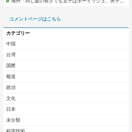
海外「同じ髪の長さでも女子はボーイッシュ、男子は女っぽい扱いになる」呼び名が逆転する境界線あるある…？
松のや「ママ応援企画」がなぜ許されない？「窮屈な世の中」に住む不幸、「尊重し合える社会」は遠ざかる一方
コメントページはこちら
【移民政策反対】イオンの売り場で唐揚げを食う中国人の子供
カテゴリー
中国
台湾
国際
報道
Powered by livedoor 相互RSS
政治
文化
日本
未分類
科学技術