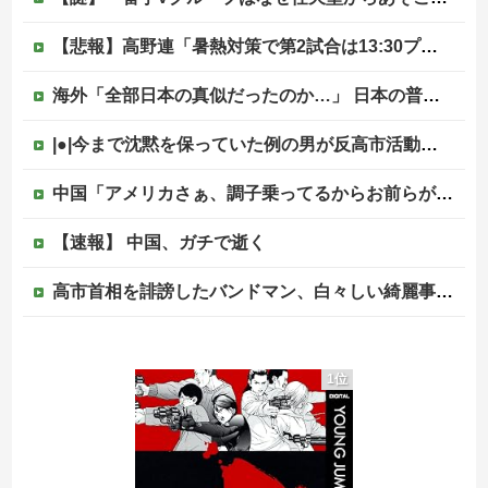
【悲報】高野連「暑熱対策で第2試合は13:30プレイボールや！」他
海外「全部日本の真似だったのか…」 日本の普通のテレビ番組が最新SNSの数十年先を行っていたと話題に
|●|今まで沈黙を保っていた例の男が反高市活動を再開した模様、財務省を手を組んでの返り咲きが狙いか？
中国「アメリカさぁ、調子乗ってるからお前らが頼ってる軍用中国ドローン輸出禁止するわw」
【速報】 中国、ガチで逝く
高市首相を誹謗したバンドマン、白々しい綺麗事を吐きまくっていたが実際の所業が発覚してしまい……
【言葉狩り】「ママ応援」が炎上して謝罪…もう何も言えない
1位
【訃報】ツルマルツヨシが死去 31歳
【速報】元原爆資料館館長「もし可能なら修学旅行や平和学習の小学生に炎天下で腐敗した遺体の臭いを再現し嗅がせたい」
【移民政策反対】イオンの売り場で唐揚げを食う中国人の子供