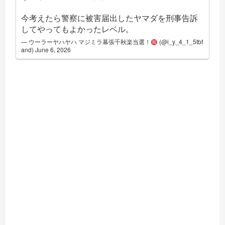
今考えたら警察に被害届出したヤマダを刑事告訴
してやってもよかったレベル。
— ウーラーヤハヤハ マジミラ幕張千秋楽当選！
(@i_y_4_1_5tbf
and)
June 6, 2026