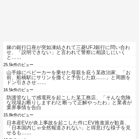
嫁の銀行口座が突如凍結されて三菱UFJ銀行に問い合わ
せ、「説明できない」と言われて警察に相談しにいく
と……
25.5k件のビュー
山手線にベビーカーを乗せた母親を庇う某政治家、「お
前、船橋駅にサリンを撒くと予告した奴……」と周囲を
ドン引きさせ……
16.5k件のビュー
防護管なしで感電死を起こした某工務店、「そんな危険
な現場お断りしますわ!と断って正解やったわ」と業者が
業界事情を告白
15.8k件のビュー
日本産EVが炎上事故を起こした件にEV推進派が歓喜、
「日本国内じゃ全然報道されない」と得意げな様子を見
せるも……