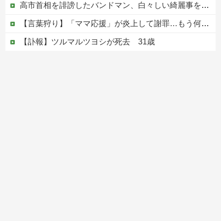
高市首相を誹謗したバンドマン、白々しい綺麗事を吐きまくっていたが実際の所業が発覚してしまい……
【言葉狩り】「ママ応援」が炎上して謝罪…もう何も言えない
【訃報】ツルマルツヨシが死去 31歳
【速報】元原爆資料館館長「もし可能なら修学旅行や平和学習の小学生に炎天下で腐敗した遺体の臭いを再現し嗅がせたい」
【移民政策反対】イオンの売り場で唐揚げを食う中国人の子供
Powered by livedoor 相互RSS