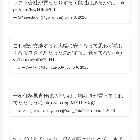
ソフト会社が買ったりする可能性はあるかな。
htt
ps://t.co/BwHtfcrPCJ
— GP spectator (@gp_undar)
June 6, 2026
これ確か交渉すると大幅に安くなって思わず欲し
くなるスタイルだった気がする。覚えてない
http
s://t.co/7uHd6P8hHJ
— いーのー™ (@GameLiveJP)
June 6, 2026
一桁価格見直せばあるいは…物好きが買ってくれ
てただろうに
https://t.co/qaMYHicBqQ
— ヤン・ちゃん (yuic-yam) (@Yam_Yuic1110)
June 7, 2026
ヤマダはとてつもなく商品知識がないから、今で