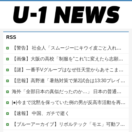
RSS
【警告】 社会人「スムージーにキウイ皮ごと入れよ。これ美容にいいんだよね〜」→ 結果…
【画像】大阪の高校「制服を”これ”に変えたら志願者がめちゃくちゃ増えた」
【謎】一番手Vグループはなぜ任天堂からあそこまで寵愛されるんだ？
【悲報】高野連「暑熱対策で第2試合は13:30プレイボールや！」他
海外「全部日本の真似だったのか…」 日本の普通のテレビ番組が最新SNSの数十年先を行っていたと話題に
|●|今まで沈黙を保っていた例の男が反高市活動を再開した模様、財務省を手を組んでの返り咲きが狙いか？
【速報】 中国、ガチで逝く
【ブルーアーカイブ】リボルテック「モエ」可動フィギュア【近日予約開始】