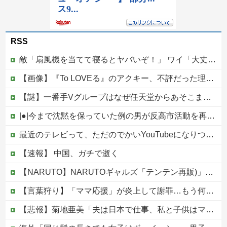
RSS
敵「扇風機を当てて寝るとヤバいぞ！」 ワイ「大丈夫やろｗｗｗ」扇風機ポチー
【画像】『To LOVEる』のアクキー、不評だった理由が明確すぎる
【謎】一番手Vグループはなぜ任天堂からあそこまで寵愛されるんだ？
|●|今まで沈黙を保っていた例の男が反高市活動を再開した模様、財務省を手を組んでの返り咲きが狙いか？
最近のテレビって、ただのでかいYouTubeになりつつあるよな他
【速報】 中国、ガチで逝く
【NARUTO】NARUTOギャルズ「テンテン再販)」フィギュア【明日予約開始】
【言葉狩り】「ママ応援」が炎上して謝罪…もう何も言えない
【悲報】菊地亜美「夫は日本で仕事、私と子供はマレーシア、夫は毎月会いに来る」←これどう思う？