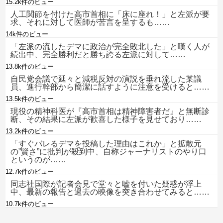
15.2k件のビュー
人工関節を付けた高市首相に「床に座れ！」と左派が要
求、それに対して医師が苦言を呈するも……
14k件のビュー
「左派の流したデマに政治が完全敗北した」と嘆く人が
続出中、完全勝利だと勝ち誇る左派に対して……
13.8k件のビュー
自民党会議で延々と減税反対の演説を垂れ流した某議
員、進行幹部から簡潔に話すように注意を受けると……
13.5k件のビュー
現役の精神科医が『高市首相は精神障害者だ』と無断診
断、その結果に左派が歓喜した様子を見せており……
13.2k件のビュー
「すぐバレるデマを投稿した理由はこれか」と拡散元
の”賢さ”に批判が殺到中、自称ジャーナリストのやり口
というのが……
12.7k件のビュー
同志社国際が記者会見で堂々と嘘を付いた疑惑が浮上
中、最新の報告と過去の映像を突き合わせてみると……
10.7k件のビュー