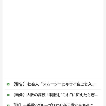
【警告】 社会人「スムージーにキウイ皮ごと入れよ。これ美容にいいんだよね〜」→ 結果…
【画像】大阪の高校「制服を”これ”に変えたら志願者がめちゃくちゃ増えた」
【謎】一番手Vグループはなぜ任天堂からあそこまで寵愛されるんだ？