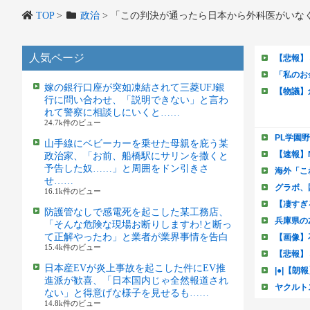
TOP
>
政治
>
「この判決が通ったら日本から外科医がいな
人気ページ
嫁の銀行口座が突如凍結されて三菱UFJ銀
行に問い合わせ、「説明できない」と言わ
れて警察に相談しにいくと……
24.7k件のビュー
山手線にベビーカーを乗せた母親を庇う某
政治家、「お前、船橋駅にサリンを撒くと
予告した奴……」と周囲をドン引きさ
せ……
16.1k件のビュー
防護管なしで感電死を起こした某工務店、
「そんな危険な現場お断りしますわ!と断っ
て正解やったわ」と業者が業界事情を告白
15.4k件のビュー
日本産EVが炎上事故を起こした件にEV推
進派が歓喜、「日本国内じゃ全然報道され
ない」と得意げな様子を見せるも……
14.8k件のビュー