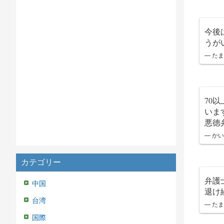
今後
うが
— たまね
70
いま
悪徳
— かい
カテゴリー
弁護
中国
退け
台湾
— たまね
国際