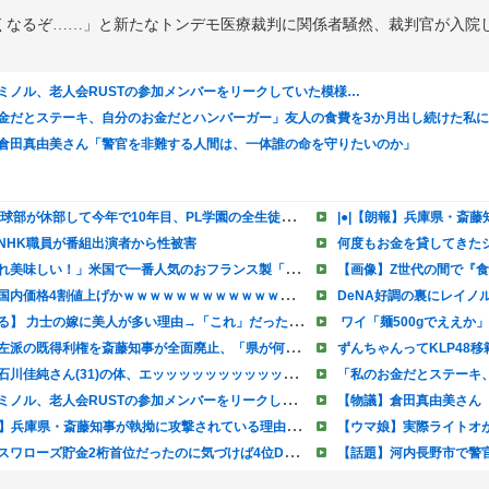
くなるぞ……」と新たなトンデモ医療裁判に関係者騒然、裁判官が入院