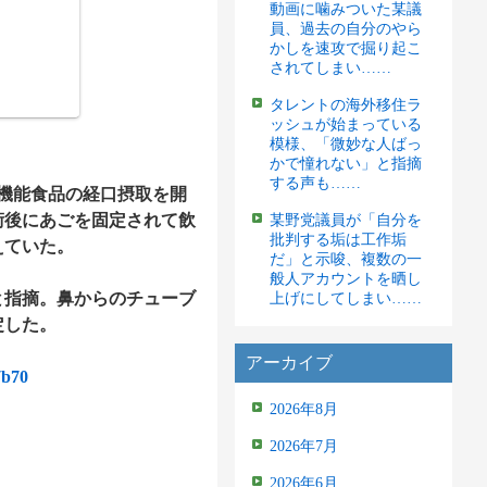
動画に噛みついた某議
員、過去の自分のやら
かしを速攻で掘り起こ
されてしまい……
タレントの海外移住ラ
ッシュが始まっている
模様、「微妙な人ばっ
かで憧れない」と指摘
する声も……
養機能食品の経口摂取を開
術後にあごを固定されて飲
某野党議員が「自分を
批判する垢は工作垢
えていた。
だ」と示唆、複数の一
般人アカウントを晒し
指摘。鼻からのチューブ
上げにしてしまい……
定した。
アーカイブ
7b70
2026年8月
2026年7月
2026年6月