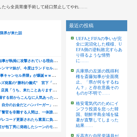
したら全員胃瘻手術して経口禁止してやれ……
最近の投稿
UEFAとFIFAの争いが完
全に泥沼化した模様、U
EFA側の逆転敗北すらあ
り得るような情勢
に……
兵庫県の左派の既得利
権を斎藤知事が全面廃
止、「県が何をするね
ん？」と存在意義その
ものが不明で……
格安電気代のためにイ
ンフラ投資を怠った韓
国、朝鮮半島全域を猛
暑が直撃してしまった
結果……
反高市な自民党議員が