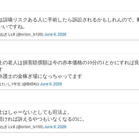
は誤嚥リスクある人に手術したら訴訟されるかもしれんので、
いいですね。
ぎ Lv.8 (@onion_lv100)
June 6, 2026
以上の老人は損害賠償額は今の赤本価格の10分の1とかにすれば
す
弁護士の金稼ぎ場になっちゃってます
けいし1年生 (@Bd5Kc)
June 6, 2026
士はしゃーないとしても司法よ。
続ければ訴えるやつもいなくなるのに。
ぎ Lv.8 (@onion_lv100)
June 6, 2026