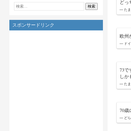
どっ
— たまね
スポンサードリンク
欧州
— ドイ
73で
しか
— たまね
70
— どら