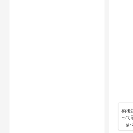
術後
って
— 猫パン