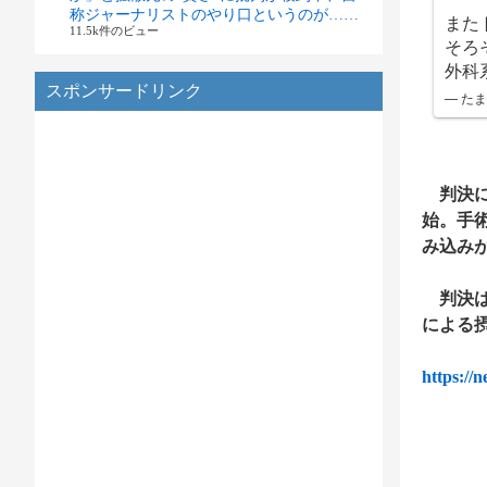
称ジャーナリストのやり口というのが……
また
11.5k件のビュー
そろ
外科
スポンサードリンク
— たまね
判決に
始。手
み込み
判決は
による
https://