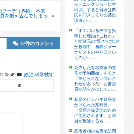
モーニングショーに生
出演、すると普段は自
のフーデリ界隈、本来
民を叩きまくりの某出
達員を抱え込んでしまっ
»
演者が……
「すぐバレるデマを投
稿した理由はこれか」
と拡散元の”賢さ”に批判
37件のコメント
が殺到中、自称ジャー
ナリストのやり口とい
うのが……
死去した有名作家の遺
作が予約開始、すると
07 08:49
政治
科学技術
『信じられない問い合
わせがあった』と書店
B!
員が明らかにして……
募金のピンハネ疑惑を
かけられた某野党、
「全額が被災地のため
に使用されます」と議
員が反論するも……
高市首相の被災地訪問