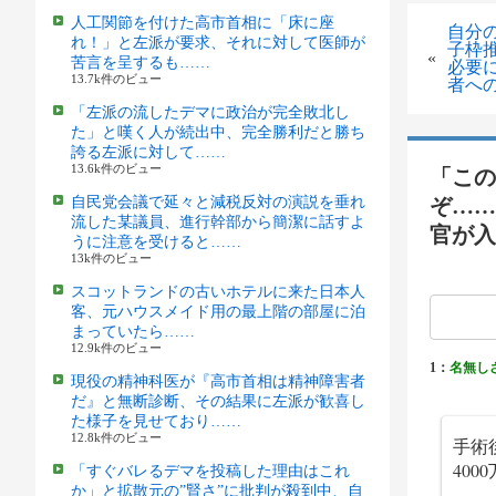
人工関節を付けた高市首相に「床に座
自分
れ！」と左派が要求、それに対して医師が
子枠
«
苦言を呈するも……
必要
13.7k件のビュー
者へ
「左派の流したデマに政治が完全敗北し
た」と嘆く人が続出中、完全勝利だと勝ち
誇る左派に対して……
13.6k件のビュー
「この
自民党会議で延々と減税反対の演説を垂れ
ぞ……
流した某議員、進行幹部から簡潔に話すよ
官が入
うに注意を受けると……
13k件のビュー
スコットランドの古いホテルに来た日本人
客、元ハウスメイド用の最上階の部屋に泊
まっていたら……
12.9k件のビュー
1：
名無し
現役の精神科医が『高市首相は精神障害者
だ』と無断診断、その結果に左派が歓喜し
た様子を見せており……
12.8k件のビュー
手術
40
「すぐバレるデマを投稿した理由はこれ
か」と拡散元の”賢さ”に批判が殺到中、自