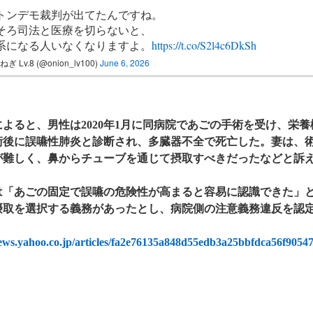
トンデモ裁判が出てたんですね。
そろ司法と医療を切らないと、
系になる人いなくなりますよ。
https://t.co/S2l4c6DkSh
ぎ Lv.8 (@onion_lv100)
June 6, 2026
よると、男性は2020年1月に同病院であごの手術を受け、栄
術後に誤嚥性肺炎と診断され、多臓器不全で死亡した。妻は、
が難しく、鼻からチューブを通じて摂取すべきだったなどと訴
「あごの固定で誤嚥の危険性が高まると容易に認識できた」と
摂取を選択する義務があったとし、病院側の注意義務違反を認
news.yahoo.co.jp/articles/fa2e76135a848d55edb3a25bbfdca56f9054