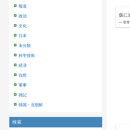
報道
仮に
政治
— 非常
文化
日本
未分類
科学技術
経済
自然
軍事
雑記
韓国・北朝鮮
検索