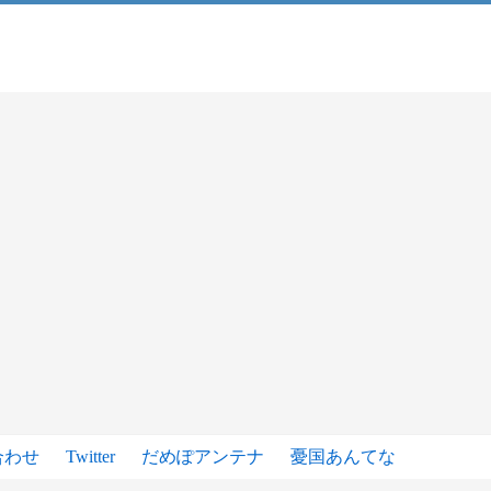
合わせ
Twitter
だめぽアンテナ
憂国あんてな