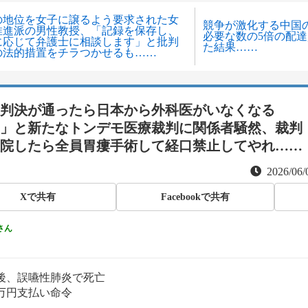
の地位を女子に譲るよう要求された女
競争が激化する中国
推進派の男性教授、「記録を保存し、
必要な数の5倍の配
に応じて弁護士に相談します」と批判
た結果……
の法的措置をチラつかせるも……
判決が通ったら日本から外科医がいなくなる
」と新たなトンデモ医療裁判に関係者騒然、裁判
院したら全員胃瘻手術して経口禁止してやれ……
2026/06/
Xで共有
Facebookで共有
さん
後、誤嚥性肺炎で死亡
00万円支払い命令