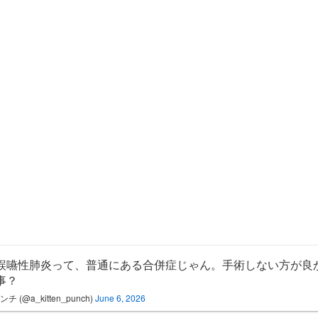
誤嚥性肺炎って、普通にある合併症じゃん。手術しない方が良
事？
チ (@a_kitten_punch)
June 6, 2026