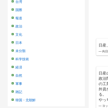
台湾
国際
報道
政治
文化
日本
日産
— 向
未分類
科学技術
経済
日産
自然
政治
の工
軍事
外資
雑記
る。
やっ
韓国・北朝鮮
— ヨッ