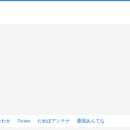
合わせ
Twitter
だめぽアンテナ
憂国あんてな