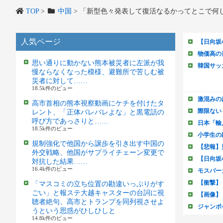
TOP
>
中国
>
「新型色々発表して復活なるかってとこで何
人気ページ
思い通りに動かない熊本被災者に左派が我
慢ならなくなった模様、避難所で苦しむ被
災者に対して……
18.5k件のビュー
高市首相の熊本視察動画にケチを付けたタ
レント、「正体バレバレよな」と黒電話の
呼び方であっさりと……
18.5k件のビュー
規制強化で他国から譲歩を引き出す中国の
外交戦略、他国がサプライチェーン変更で
対抗した結果……
16.4k件のビュー
「マスコミの立ち位置の勘違いっぷりがす
ごい」と報ステ大越キャスターの台詞に視
聴者絶句、高市とトランプを同列視させよ
うという思惑がひしひしと
14.8k件のビュー