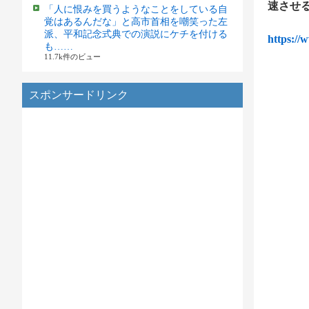
速させ
「人に恨みを買うようなことをしている自
覚はあるんだな」と高市首相を嘲笑った左
派、平和記念式典での演説にケチを付ける
https://
も……
11.7k件のビュー
スポンサードリンク