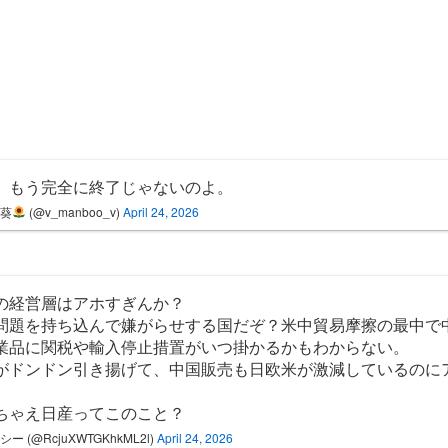
、もう完全に終了じゃないのよ。
日葵
(@v_manboo_v)
April 24, 2026
の経営層はアホすぎんか？
問題を持ち込んで嫌がらせする国だぞ？米中貿易摩擦の最中で
業品に関税や輸入停止措置がいつ掛かるかもわからない。
がドンドン引き揚げて、中国販売も日欧米が激減しているのに
ちゃえ日産ってこのこと？
シー (@RcjuXWTGKhkML2l)
April 24, 2026