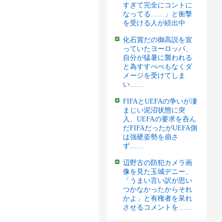
すぎて完全にコントに
なってる……」と衝撃
を受ける人が続出中
化石賞だの御高説を宣
っていたヨーロッパ、
自分が猛暑に襲われる
と為すすべべもなくダ
メージを受けてしま
い……
FIFAとUEFAの争いが凄
まじい泥沼状態に突
入、UEFAの要求を呑ん
だFIFAだったがUEFA側
は強硬姿勢を崩さ
ず……
辺野古の防犯カメラ画
像を見た玉城デニー、
「うまい言い訳が思い
つかなかったからそれ
かよ」と有権者を呆れ
させるコメントを……