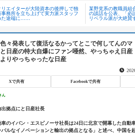
クリエイターが大陸資本の後押しで独
某野党系の教職員組
新事務所を立ち上げて実力派スタッフ
の談話を公表、「必
めた途端に……
リベラル派が大絶賛
色々発表して復活なるかってとこで何してんのマ
と日産の特大自爆にファン唖然、やっちゃえ日産
よりやっちゃったな日産
2026
Xで共有
Facebookで共有
さん
輸出拠点にと日産社長
動車のイバン・エスピノーサ社長は24日に北京で開幕した自動
ーバルなイノベーションと輸出の拠点となる」と述べ、中国を