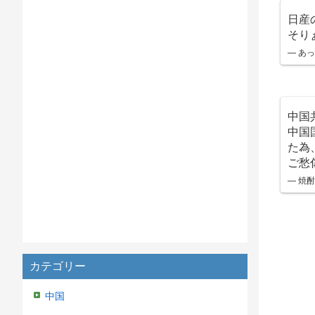
日産
そり
— あっち
中国
中国
た為
ご愁
— 焼酎
カテゴリー
中国