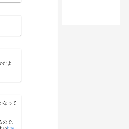
かだよ
かなって
るので、
すね
http