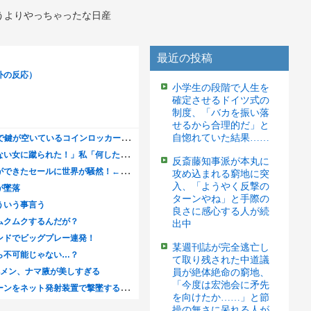
うよりやっちゃったな日産
最近の投稿
小学生の段階で人生を
確定させるドイツ式の
制度、「バカを振い落
せるから合理的だ」と
自惚れていた結果……
反斎藤知事派が本丸に
攻め込まれる窮地に突
入、「ようやく反撃の
ターンやね」と手際の
良さに感心する人が続
出中
某週刊誌が完全逃亡し
て取り残された中道議
員が絶体絶命の窮地、
「今度は宏池会に矛先
を向けたか……」と節
操の無さに呆れる人が