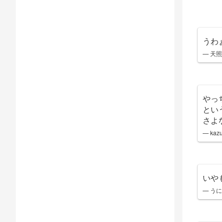
うわ
— 天照 
やっ
とい
さよ
— kazu
いや
— うにう