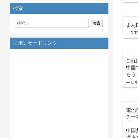
検索
まあ
— D-T
スポンサードリンク
これ
中国
もう
— たまが
電池
る一
中国
資本