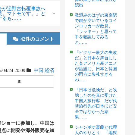
続出
合が辺野古転覆事故へ
読。マトモです。」と
»
激混みのはずの東京駅
するも……
で鍵が空いているコイ
ンロッカーが散見、
「ラッキー」と思って
中を確認してみる
42件のコメント
と……
「ピクサー最大の失敗
だ」と日本を舞台にし
た某アメリカ産アニメ
が話題に、日本と韓国
/04/24 20:09
中国
経済
の両方に失礼すぎる
わ……
B!
「日本は危険だ」と吹
聴したのを真に受けた
中国人旅行客、だが代
替旅行先が日本ほど安
全ではなかった結
果……
車ショーに参加し、中国は
ジャンポケ斎藤と代理
起点に開発や海外販売を加
人のやりとり、「地獄