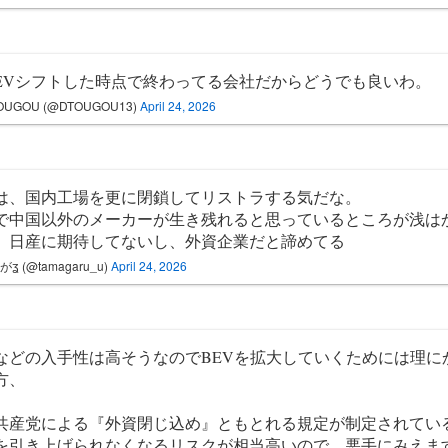
EVシフトした時点で終わってる会社だからどうでも良いわ。
OUGOU (@DTOUGOU13)
April 24, 2026
は、国内工場を更に閉鎖してリストラする気だな。
で中国以外のメーカーが生き残れると思っているところが浅は
、日産に期待してないし、外資企業だと諦めてる
ʓ (@tamagaru_u)
April 24, 2026
などの入手性は高そうなのでBEVを拡大していくためには理に
方、
共産党による『外資閉じ込め』ともとれる規定が制定されてい
を引き上げられなくなるリスクが相当高いので、悪手にみえま