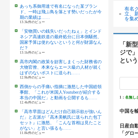
あっち系御用達で有名になった某ブラン
有名
ド、一時は飛ぶ鳥を落とす勢いだったが今
«
立、
期の業績は……
を集
13.3k件のビュー
「安物買いの銭失いだったねぇ」とインド
ネシア高速鉄道の最終処分に日本側騒然、
国家予算は使わないというと何が財源なん
「新型
だ？
ジで」
13.1k件のビュー
という
高市内閣の政策を妨害しまくった財務省の
大物官僚、本来ならエース級の人材が就く
はずのないポストに送られ……
12.9k件のビュー
西側からの手痛い指摘に激怒した中国総領
事館、「これが米国人Youtuberが紹介する
1：
名無し
本当の中国だ」と動画を公開するも……
12.4k件のビュー
中国を
「高市早苗はどんだけ自己顕示欲が強いん
だ」と左派が『高木美帆氏に送られた包丁
セット』に激怒、「こんな首相は見たこと
日産自
がない」と言い張るも……
「グロ
11.8k件のビュー