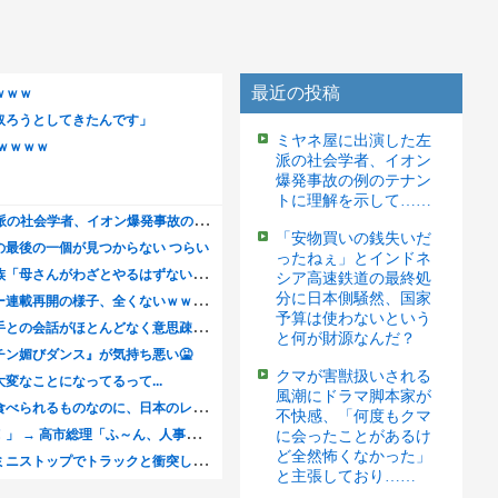
最近の投稿
ミヤネ屋に出演した左
派の社会学者、イオン
爆発事故の例のテナン
トに理解を示して……
「安物買いの銭失いだ
ったねぇ」とインドネ
シア高速鉄道の最終処
分に日本側騒然、国家
予算は使わないという
と何が財源なんだ？
クマが害獣扱いされる
風潮にドラマ脚本家が
不快感、「何度もクマ
に会ったことがあるけ
ど全然怖くなかった」
と主張しており……