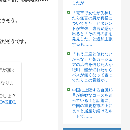
したが……
「電車で女性が失神し
たら無言の男が真横に
なさそう。
ついてきた」とタレン
トが主張、虚言疑惑が
出ると「その男の垢を
発見した」と追加主張
倍だそうです。
するも……
「もう二度と使わない
からな」と某カーシェ
アの広告を信じた人が
”が無く
絶叫、船が遅れたから
バスが無くなって困っ
てたりこの看板が…
くなりま
中国に上陸する台風13
でしょ？
号が絶妙なコースを辿
っている！と話題に、
m/OvKiDL
中国の重要都市の上に
長々と居座り続けるル
ートで……