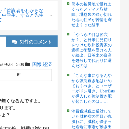
熊本の被災地で暴れま
くったメディア取材
を「首謀者をわからな
陣、堪忍袋の緒が切れ
た中学生、すると先生
»
て……
た地元住民が苦情を寄
せまくった結果……
「やつらの目は節穴
か？」と日米に見切り
51件のコメント
をつけた欧州投資家の
選択に衝撃を受ける人
が続出、日英米の資産
を処分して代わりに選
/09/28 15:09
国際
経済
んだのは……
B!
「こんな事になるんや
から強制置き配は止め
ておくべき」とユーザ
ーがドン引き、UberEats
が導入した強制置き配
が無くなるんですよ。
が起こしたのは……
なります。
消費税減税に反対して
しょ？
いた財務省の面目が丸
潰れに、減税が決まっ
た途端に市場が動き出
は10倍、戦費は対GDP