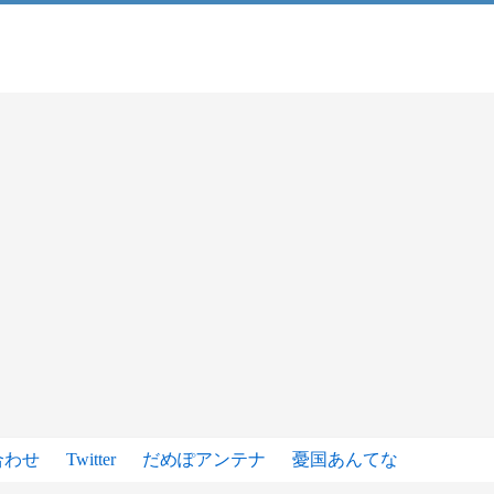
合わせ
Twitter
だめぽアンテナ
憂国あんてな