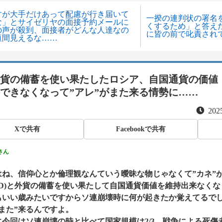
すが大手だけあって配慮が行き届いて
一揆の連判状の署名
な」とサイゼリヤの面接予約メールに
くするため」と答え
の声が殺到、面接者がどんな人達なの
に皆の前で叱責され
垣間見えるな……
貨の備蓄を使い果たしたロシア、自国通貨の価値
できなくなって”アレ”がまた来る情勢に……
2025
Xで共有
Facebookで共有
さん
はね、信仰心とか倫理観なんていう曖昧な物じゃなくて”カネ”
LD)と外貨の備蓄を使い果たして自国通貨価値を維持出来なく
もいい歳みたいですからソ連崩壊時に何が起きたか覚えてるで
また”来るんですよ。
今回はソ連崩壊の時と比べて国家規模は2/3、戦争による死傷者