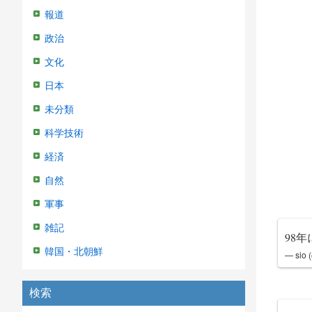
報道
政治
文化
日本
未分類
科学技術
経済
自然
軍事
雑記
98
韓国・北朝鮮
— sio 
検索