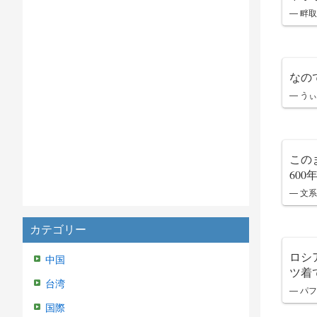
— 畔取
なの
— うぃ
この
60
— 文系
カテゴリー
ロシ
中国
ツ着
台湾
— パフ
国際