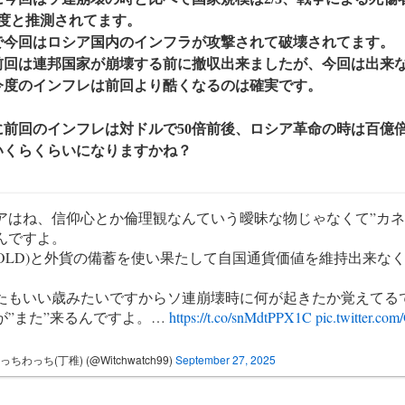
程度と推測されてます。
で今回はロシア国内のインフラが攻撃されて破壊されてます。
前回は連邦国家が崩壊する前に撤収出来ましたが、今回は出来
今度のインフレは前回より酷くなるのは確実です。
に前回のインフレは対ドルで50倍前後、ロシア革命の時は百億
いくらくらいになりますかね？
アはね、信仰心とか倫理観なんていう曖昧な物じゃなくて”カネ
んですよ。
GOLD)と外貨の備蓄を使い果たして自国通貨価値を維持出来な
たもいい歳みたいですからソ連崩壊時に何が起きたか覚えてる
が”また”来るんですよ。…
https://t.co/snMdtPPX1C
pic.twitter.co
っちわっち(丁稚) (@Witchwatch99)
September 27, 2025