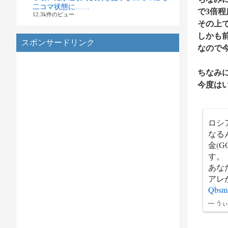
二コマ状態に……
で3倍
12.3k件のビュー
その上
しかも
スポンサードリンク
なので
ちなみ
今度は
ロシ
なる
金(
す。
あな
アレ
Qbsm
— うぃ