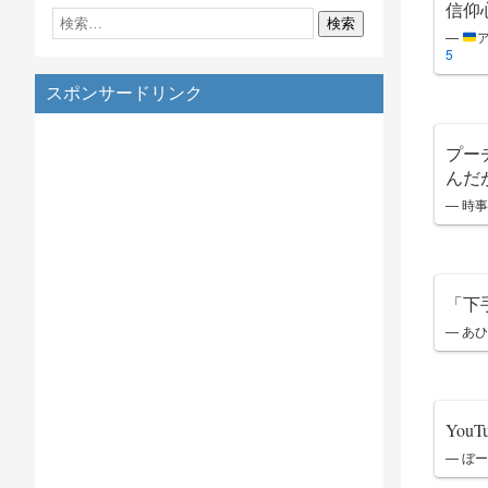
信仰
—
5
スポンサードリンク
プー
んだ
— 時事a
「下
— あひ
Yo
— ぼー