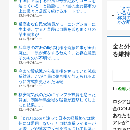
中国に上陸する台風13号が絶妙なコースを
辿っている！と話題に、中国の重要都市の
「さ
上に長々と居座り続けるルートで……
いる
«
13.6k件のビュー
称賛
かが
反高市な自民党議員がモーニングショーに
生出演、すると普段は自民を叩きまくりの
某出演者が……
13.4k件のビュー
金と外
兵庫県の左派の既得利権を斎藤知事が全面
廃止、「県が何をするねん？」と存在意義
を維持
そのものが不明で……
13.4k件のビュー
今まで賛成派から発言権を奪っていた減税
反対派、だが全員に発言権が与えられるよ
うに方式変更された途端……
12.9k件のビュー
1：
名無し
格安電気代のためにインフラ投資を怠った
韓国、朝鮮半島全域を猛暑が直撃してしま
ロシア
った結果……
金(GO
12.4k件のビュー
あなた
「BYD Raccoと違って日本の軽規格では欧
アレが”
州には通用しない」と自動車系ライターが
示唆、だが速攻で反例を提示されて即落ち
ちなみに