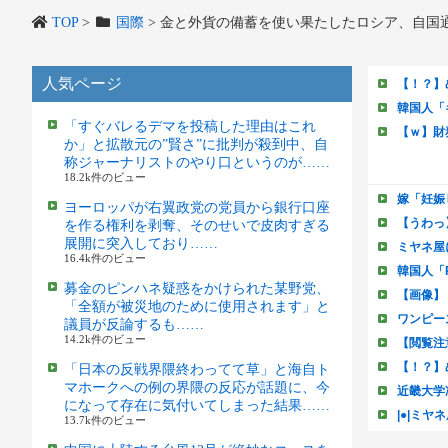
TOP
>
国際
>
金と外貨の備蓄を使い果たしたロシア、自国通
人気ページ
「すぐバレるデマを投稿した理由はこれ
か」と拡散元の”賢さ”に批判が殺到中、自
称ジャーナリストのやり口というのが……
18.2k件のビュー
ヨーロッパが右翼政党の党員から銀行口座
を作る権利を剥奪、そのせいで皮肉すぎる
展開に突入しており……
16.4k件のビュー
募金のピンハネ疑惑をかけられた某野党、
「全額が被災地のために使用されます」と
議員が反論するも……
14.2k件のビュー
「日本の反戦界隈終わってて草」と海自ト
マホークへの例の界隈の反応が話題に、今
になって存在に気付いてしまった結果……
13.7k件のビュー