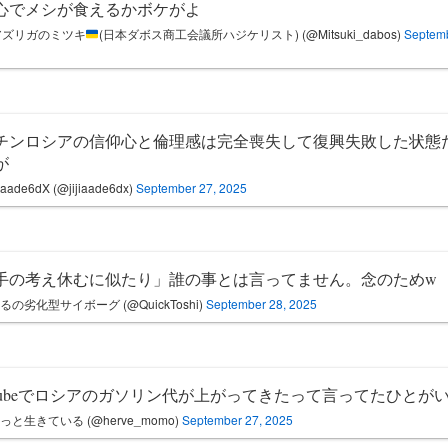
心でメシが食えるかボケがよ
アズリガのミツキ
(日本ダボス商工会議所ハジケリスト) (@Mitsuki_dabos)
Septemb
チンロシアの信仰心と倫理感は完全喪失して復興失敗した状態
が
ade6dX (@jijiaade6dx)
September 27, 2025
手の考え休むに似たり」誰の事とは言ってません。念のためw
るの劣化型サイボーグ (@QuickToshi)
September 28, 2025
uTubeでロシアのガソリン代が上がってきたって言ってたひとが
っと生きている (@herve_momo)
September 27, 2025