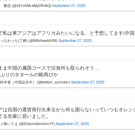
 雅也 (@z91ohMLsMy3Rv8Q)
September 27, 2025
で私は東アジアはアフリカみたいになる、と予想してます(中国
っちわっち(丁稚) (@Witchwatch99)
September 27, 2025
まま中国の属国コースで沿海州も取られそう…
0年ぶりのタタールの軛再びか
科学者（中国赴任中） (@tekken_sumofan)
September 27, 2025
アは自国の通貨発行出来るから何も困らないっていつもオレン
てる先輩に習いました。
ェ喰いてえ (@DokonidemoiruYF)
September 27, 2025