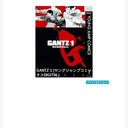
1位
消費税減税に反対していた財務省の面目が丸潰れに、減税が決まった途端に市場が動き出したが……
【悲報】ワンピース原作者・尾田栄一郎さん、他の人と同じ「漫画家」という肩書きに不満
【移民政策反対】イオンの売り場で唐揚げを食う中国人の子供
GANTZ 1 (ヤングジャンプコミッ
クスDIGITAL)
価格：¥100
Powered by livedoor 相互RSS