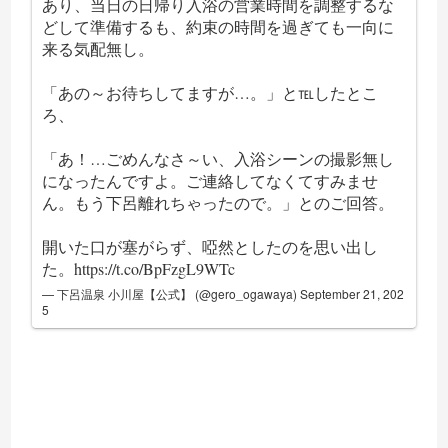
あり、当日の日帰り入浴の営業時間を調整するな
どして準備するも、約束の時間を過ぎても一向に
来る気配無し。
「あの～お待ちしてますが…。」と℡したとこ
ろ、
「あ！…ごめんなさ～い、入浴シーンの撮影無し
になったんですよ。ご連絡してなくてすみませ
ん。もう下呂離れちゃったので。」とのご回答。
開いた口が塞がらず、啞然としたのを思い出し
た。
https://t.co/BpFzgL9WTc
— 下呂温泉 小川屋【公式】 (@gero_ogawaya)
September 21, 202
5