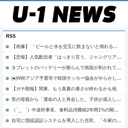
RSS
【画像】 「ビールと水を交互に飲まないと倒れるグラス」発売
【悲報】人気配信者「はっきり言う、ジャングリア沖縄ほんとーーーーーーーーにおもんない！！！！」→炎上
タブレットのバッテリーが膨らんで画面が剥がれてきたんやが
|●|W杯アジア予選等で韓国サッカー協会がやらかしまくりだと発覚、「いきなり共同開催になったしな」と日韓共催の件に言及する声も……
【ガチ朗報】関東、もう真夏の暑さが終わるかも他
実の母親から「運命の人と再会した、子供が成人したら離婚する」とか告白されてマジで引いたんだが！なんやかんや理由つけて子供4人も作っておいて未成年の子供に言う話かよ！
（ ´_ゝ`）中道幹事長、食料品消費税2年間1%の閣議決定を批判 → 記者「中道改革連合は食料品消費税ゼロを公約に掲げていたが？」→ 階猛氏「
自宅に指紋認証システムを導入した住民、「今家の中に誰かが入ろうとしてる」と通知でアラートが鳴りまくる事態に恐怖して……