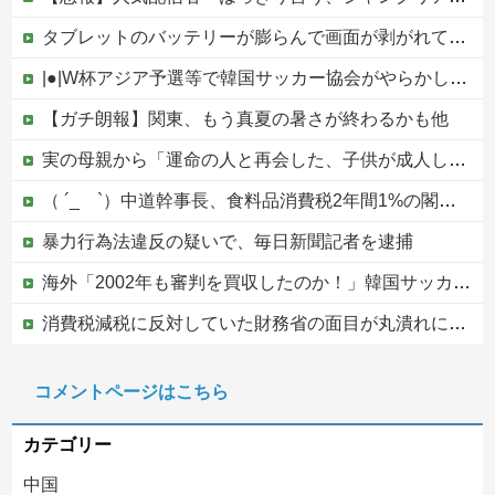
タブレットのバッテリーが膨らんで画面が剥がれてきたんやが
|●|W杯アジア予選等で韓国サッカー協会がやらかしまくりだと発覚、「いきなり共同開催になったしな」と日韓共催の件に言及する声も……
【ガチ朗報】関東、もう真夏の暑さが終わるかも他
実の母親から「運命の人と再会した、子供が成人したら離婚する」とか告白されてマジで引いたんだが！なんやかんや理由つけて子供4人も作っておいて未成年の子供に言う話かよ！
（ ´_ゝ`）中道幹事長、食料品消費税2年間1%の閣議決定を批判 → 記者「中道改革連合は食料品消費税ゼロを公約に掲げていたが？」→ 階猛氏「
暴力行為法違反の疑いで、毎日新聞記者を逮捕
海外「2002年も審判を買収したのか！」韓国サッカー協会による国際試合の審判買収が発覚し大騒ぎ！【海外の反応】
消費税減税に反対していた財務省の面目が丸潰れに、減税が決まった途端に市場が動き出したが……
【悲報】ワンピース原作者・尾田栄一郎さん、他の人と同じ「漫画家」という肩書きに不満
コメントページはこちら
【移民政策反対】イオンの売り場で唐揚げを食う中国人の子供
カテゴリー
中国