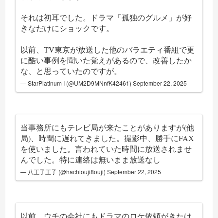
それは初耳でした。ドラマ「孤独のグルメ」が好
きなだけにショックです。
以前、TV東京が放送した他のバラエティ番組で更
に酷い事例を聞いた覚えがあるので、改善したか
な、と思っていたのですが。
— StarPlatinum I (@UM2D9MNnfK42461)
September 22, 2025
当事務所にもテレビ局が来たことがありますが(他
局)、時間に遅れてきました。撮影中、勝手にFAX
を使いました。言われていた時間に放送されませ
んでした。特に連絡は無いまま放送なし
— 八王子王子 (@hachiouji8ouji)
September 22, 2025
以前、ウチの会社にもドラマのロケ依頼がきたけ