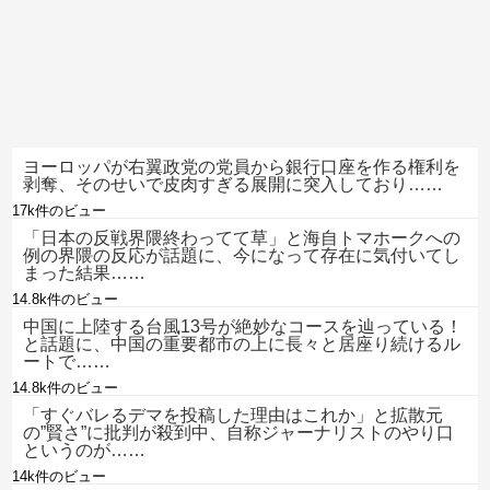
ヨーロッパが右翼政党の党員から銀行口座を作る権利を
剥奪、そのせいで皮肉すぎる展開に突入しており……
17k件のビュー
「日本の反戦界隈終わってて草」と海自トマホークへの
例の界隈の反応が話題に、今になって存在に気付いてし
まった結果……
14.8k件のビュー
中国に上陸する台風13号が絶妙なコースを辿っている！
と話題に、中国の重要都市の上に長々と居座り続けるル
ートで……
14.8k件のビュー
「すぐバレるデマを投稿した理由はこれか」と拡散元
の”賢さ”に批判が殺到中、自称ジャーナリストのやり口
というのが……
14k件のビュー