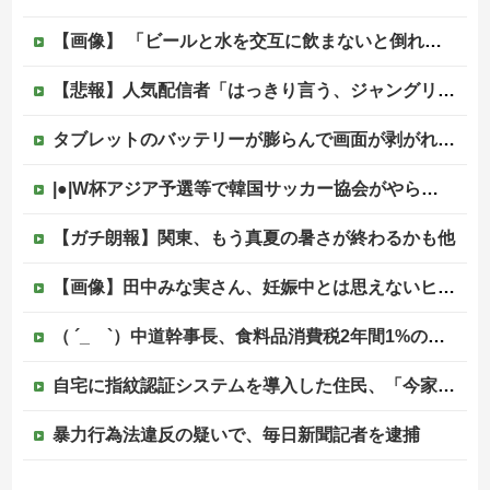
【画像】 「ビールと水を交互に飲まないと倒れるグラス」発売
【悲報】人気配信者「はっきり言う、ジャングリア沖縄ほんとーーーーーーーーにおもんない！！！！」→炎上
タブレットのバッテリーが膨らんで画面が剥がれてきたんやが
|●|W杯アジア予選等で韓国サッカー協会がやらかしまくりだと発覚、「いきなり共同開催になったしな」と日韓共催の件に言及する声も……
【ガチ朗報】関東、もう真夏の暑さが終わるかも他
【画像】田中みな実さん、妊娠中とは思えないヒール姿で登場してしまう
（ ´_ゝ`）中道幹事長、食料品消費税2年間1%の閣議決定を批判 → 記者「中道改革連合は食料品消費税ゼロを公約に掲げていたが？」→ 階猛氏「
自宅に指紋認証システムを導入した住民、「今家の中に誰かが入ろうとしてる」と通知でアラートが鳴りまくる事態に恐怖して……
暴力行為法違反の疑いで、毎日新聞記者を逮捕
海外「2002年も審判を買収したのか！」韓国サッカー協会による国際試合の審判買収が発覚し大騒ぎ！【海外の反応】