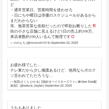
ど
・通常営業日、営業時間を使わせろ
・日にちや曜日は俳優のスケジュールがあるから
まだわからない
等、無茶苦茶な依頼だったので即刻お断りした
街の小さな店舗に見えるけど1日の売上約100万、
来店者数約100人いるんで無理です
— ののんち (@nononchi1214)
September 22, 2025
お疲れ様でした…
テレ東だから少し擁護あるけど、他局ならボロク
ソ言われてただろうな…
— 桜晃(さくら ひかる)【猫好きベイスターズファン兼Uber Eats配
達員】 (@sakura_bayfan)
September 22, 2025
うちもありました