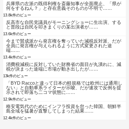
兵庫県の左派の既得利権を斎藤知事が全面廃止、「県が
何をするねん？」と存在意義そのものが不明で……
13.8k件のビュー
反高市な自民党議員がモーニングショーに生出演、する
と普段は自民を叩きまくりの某出演者が……
13.6k件のビュー
今まで賛成派から発言権を奪っていた減税反対派、だが
全員に発言権が与えられるように方式変更された途
端……
13.4k件のビュー
消費税減税に反対していた財務省の面目が丸潰れに、減
税が決まった途端に市場が動き出したが……
13k件のビュー
「BYD Raccoと違って日本の軽規格では欧州には通用し
ない」と自動車系ライターが示唆、だが速攻で反例を提
示されて即落ち二コマ状態に……
12.9k件のビュー
格安電気代のためにインフラ投資を怠った韓国、朝鮮半
島全域を猛暑が直撃してしまった結果……
12.4k件のビュー