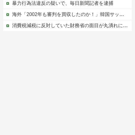
暴力行為法違反の疑いで、毎日新聞記者を逮捕
海外「2002年も審判を買収したのか！」韓国サッカー協会による国際試合の審判買収が発覚し大騒ぎ！【海外の反応】
消費税減税に反対していた財務省の面目が丸潰れに、減税が決まった途端に市場が動き出したが……
【悲報】ワンピース原作者・尾田栄一郎さん、他の人と同じ「漫画家」という肩書きに不満
【移民政策反対】イオンの売り場で唐揚げを食う中国人の子供
Powered by livedoor 相互RSS