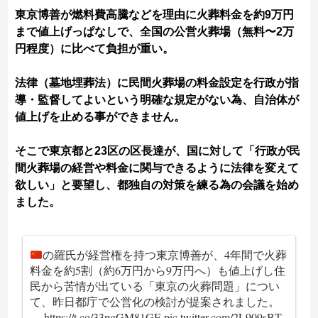
東京博善が燃料費高騰などを理由に火葬料金を約9万円
まで値上げっぱなしで、全国の公営火葬場（無料〜2万
円程度）に比べて負担が重い。
法律（墓地埋葬法）に民間火葬場の料金設定を行政が指
導・監督してよいという明確な規定がない為、自治体が
値上げを止める事ができません。
そこで東京都と23区の区長達が、国に対して「行政が民
間火葬場の経営や料金に関与できるように法律を変えて
欲しい」と要望し、都独自の対策を練る為の会議を始め
ました。
の羅氏が経営権を持つ東京博善が、4年間で火葬
料金を約5割（約6万円から9万円へ）も値上げし住
民から苦情が出ている「東京の火葬問題」につい
て、昨日都庁で公営化の検討が提案されました。
…
https://t.co/33pgGM81GE
pic.twitter.com/2L909sBT