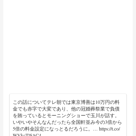
この話についてテレ朝では東京博善は10万円の料
金でも赤字で大変であり、他の冠婚葬祭業で負債
を賄っているとモーニングショーで玉川が話す。
いやいやそんなんだったら全国軒並み今の3倍から
5倍の料金設定になっとるだろうに。…
https://t.co/
WVkcTlSAC4