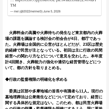
TM
— mei (@2022meimei3)
June 5, 2026
火葬料金の高騰や火葬待ちの発生など東京都内の火葬
場の課題を議論する検討会の初会合が4日、都庁であっ
た。火葬場は全国的に公営がほとんどだが、23区は歴史
的経緯で民営が主となっている。初回は主に行政の民間
経営への関わり方などについて意見を交わした。本年度
計4回開き、火葬能力の強化や適切な経営管理などにつ
いて、都の方針を取りまとめる。
◆行政の監督権限の明確化を求める
委員は区部や多摩地域の首長や有識者ら11人。現行の
墓地埋葬法は公衆衛生などについて定めており、経営に
関する具体的な規定はない。このため、都は民営火葬場
への行政の指導・監督権限を明確にするよう、国に墓地