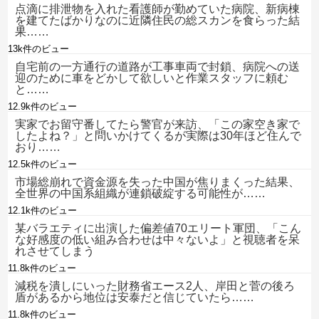
点滴に排泄物を入れた看護師が勤めていた病院、新病棟
を建てたばかりなのに近隣住民の総スカンを食らった結
果……
13k件のビュー
自宅前の一方通行の道路が工事車両で封鎖、病院への送
迎のために車をどかして欲しいと作業スタッフに頼む
と……
12.9k件のビュー
実家でお留守番してたら警官が来訪、「この家空き家で
したよね？」と問いかけてくるが実際は30年ほど住んで
おり……
12.5k件のビュー
市場総崩れで資金源を失った中国が焦りまくった結果、
全世界の中国系組織が連鎖破綻する可能性が……
12.1k件のビュー
某バラエティに出演した偏差値70エリート軍団、「こん
な好感度の低い組み合わせは中々ないよ」と視聴者を呆
れさせてしまう
11.8k件のビュー
減税を潰しにいった財務省エース2人、岸田と菅の後ろ
盾があるから地位は安泰だと信じていたら……
11.8k件のビュー