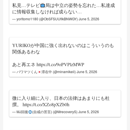
私見…テレビ
局は中立の姿勢を忘れた…私達成
に情報収集しなければ成らない…
— yoritomo1180 (@ObSFSUUfikBNWGY)
June 5, 2026
YURIKOが中国に強く出れないのはこういうのも
関係あるわな
あと再エネ
https://t.co/9oPVPlzMWP
— パワマツくん
滞在中 (@minamikeii)
June 5, 2026
微に入り細に入り、日本の法律はあまりにも杜
撰。
https://t.co/XZo8pXZb0h
— MJ回復
(自戒の苦言) (@MrecoveryS)
June 5, 2026