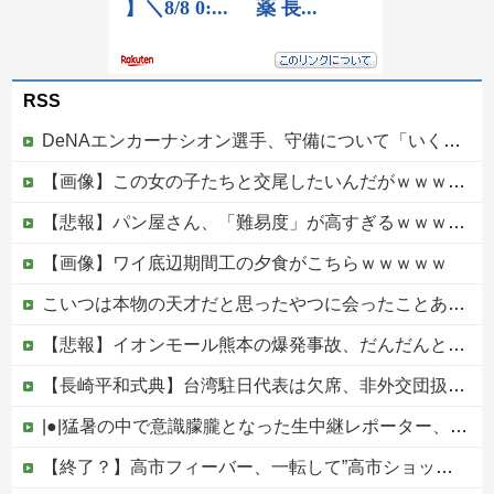
RSS
DeNAエンカーナシオン選手、守備について「いくら得点しても、エラーを重ねれば逆転されてしまう。そういう意味から自分にとっては、打撃よりも守備の方が大事」
【画像】この女の子たちと交尾したいんだがｗｗｗｗｗ
【悲報】パン屋さん、「難易度」が高すぎるｗｗｗｗｗ
【画像】ワイ底辺期間工の夕食がこちらｗｗｗｗｗ
こいつは本物の天才だと思ったやつに会ったことある？
【悲報】イオンモール熊本の爆発事故、だんだんとイオン側が悪いんじゃないかという世論になってしまう
【長崎平和式典】台湾駐日代表は欠席、非外交団扱いに抗議※今年2026年も北朝鮮は送付対象他
|●|猛暑の中で意識朦朧となった生中継レポーター、それを某出演者が爆笑しながら現場レポート続行を強制する動画が再注目されて……
【終了？】高市フィーバー、一転して”高市ショック”へ…支持率も市場も急降下ｗｗｗｗｗｗｗｗ