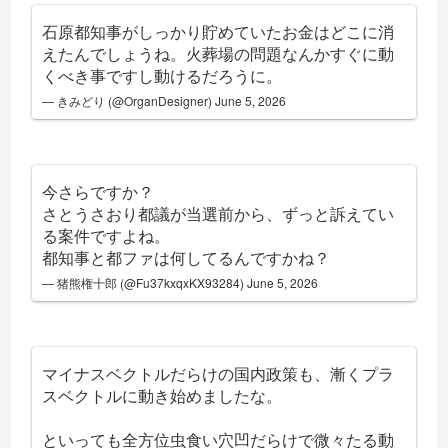
石原都知事がしっかり貯めていたお金はどこに消
えたんでしょうね。火葬場の問題なんかすぐに動
くべき事ですし動けるだろうに。
— きみどり (@OrganDesigner)
June 5, 2026
今さらですか？
さとうさおり都議が当選前から、ずっと訴えてい
る案件ですよね。
都知事と都ファは何してるんですかね？
— 猪熊権十郎 (@Fu37kxqxKX93284)
June 5, 2026
マイナスベクトルだらけの国内政策も、漸くプラ
スベクトルに動き始めましたな。
といっても全方位虫食い穴凹だらけで微々たる動