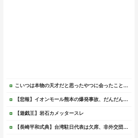
こいつは本物の天才だと思ったやつに会ったことある？
【悲報】イオンモール熊本の爆発事故、だんだんとイオン側が悪いんじゃないかという世論になってしまう
【遊戯王】岩石カメッタースレ
【長崎平和式典】台湾駐日代表は欠席、非外交団扱いに抗議※今年2026年も北朝鮮は送付対象他