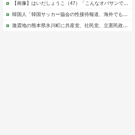
【画像】はいだしょうこ（47）「こんなオバサンでいいの…？」
韓国人「韓国サッカー協会の性接待報道、海外でも大騒ぎに・・・2002年W杯4強の記録取り消しの声も」→「マジで国の恥だ」「2002年まで疑う価値...
激震地の熊本県氷川町に共産党、社民党、立憲民政党等の左派の救援は影すら見えず。住民苦言
避難所に土足でズカズカと入ってきて勝手に動画や写真を撮影したメディア取材陣、挙句の果てに要求してきたのは……
銅線ケーブル2.2トン盗んだベトナム国籍の男を逮捕 #移民 #外国人 #ニュース
Powered by livedoor 相互RSS