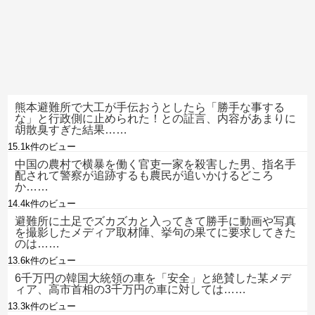
熊本避難所で大工が手伝おうとしたら「勝手な事する
な」と行政側に止められた！との証言、内容があまりに
胡散臭すぎた結果……
15.1k件のビュー
中国の農村で横暴を働く官吏一家を殺害した男、指名手
配されて警察が追跡するも農民が追いかけるどころ
か……
14.4k件のビュー
避難所に土足でズカズカと入ってきて勝手に動画や写真
を撮影したメディア取材陣、挙句の果てに要求してきた
のは……
13.6k件のビュー
6千万円の韓国大統領の車を「安全」と絶賛した某メデ
ィア、高市首相の3千万円の車に対しては……
13.3k件のビュー