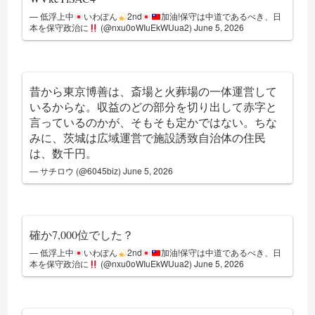
— 低浮上中
いわぽん
2nd
加油!保守は中道であるべき、日
本を保守政治に
(@nxu0oWIuEkWUua2)
June 5, 2026
昔から東京博善は、斎場と火葬場の一体運営して
いるからな。収益のどの部分を切り出して赤字と
言っているのかが、そもそも定かではない。ちな
みに、茨城は広域運営で施設誘致自治体の住民
は、数千円。
— サチロウ (@6045biz)
June 5, 2026
確か7,000位でした？
— 低浮上中
いわぽん
2nd
加油!保守は中道であるべき、日
本を保守政治に
(@nxu0oWIuEkWUua2)
June 5, 2026