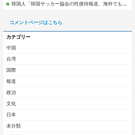
韓国人「韓国サッカー協会の性接待報道、海外でも大騒ぎに・・・2002年W杯4強の記録取り消しの声も」→「マジで国の恥だ」「2002年まで疑う価値...
避難所に土足でズカズカと入ってきて勝手に動画や写真を撮影したメディア取材陣、挙句の果てに要求してきたのは……
コメントページはこちら
銅線ケーブル2.2トン盗んだベトナム国籍の男を逮捕 #移民 #外国人 #ニュース
カテゴリー
中国
台湾
国際
報道
Powered by livedoor 相互RSS
政治
文化
日本
未分類