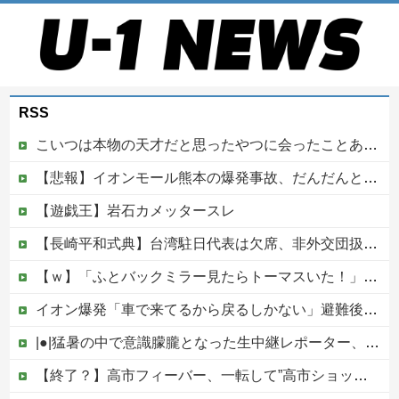
RSS
こいつは本物の天才だと思ったやつに会ったことある？
【悲報】イオンモール熊本の爆発事故、だんだんとイオン側が悪いんじゃないかという世論になってしまう
【遊戯王】岩石カメッタースレ
【長崎平和式典】台湾駐日代表は欠席、非外交団扱いに抗議※今年2026年も北朝鮮は送付対象他
【ｗ】「ふとバックミラー見たらトーマスいた！」怖すぎる画像が話題に
イオン爆発「車で来てるから戻るしかない」避難後に館内へ…現場の実態が判明
|●|猛暑の中で意識朦朧となった生中継レポーター、それを某出演者が爆笑しながら現場レポート続行を強制する動画が再注目されて……
【終了？】高市フィーバー、一転して”高市ショック”へ…支持率も市場も急降下ｗｗｗｗｗｗｗｗ