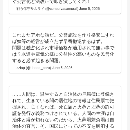
ぐ公営化と法改正で叩き潰してくれ！
— 戦う保守サムライ (@conservasamurai)
June 5, 2026
これまたアホな話だ。公営施設を作り格安にすれ
ば奴等の経営が成立たず早番撤退するはず。
問題は独占化され市場価格が適用されて無い事で
は？水道や電気の様に公益性の高いものを民営化
すると必ず起きる問題。
— zztop (@Lhooq_baru)
June 5, 2026
……人間は、誕生すると自治体の戸籍簿に登録さ
れて、生きている間の居住地の情報は住民票で把
握され、亡くなれば、死亡届と火葬と埋葬の許可
証を発行が義務づけされている。人間の生涯は自
治体と縁が切れないのだから、火葬場兼斎場は自
治体の直営こそ、国民にとっての不安を解消する