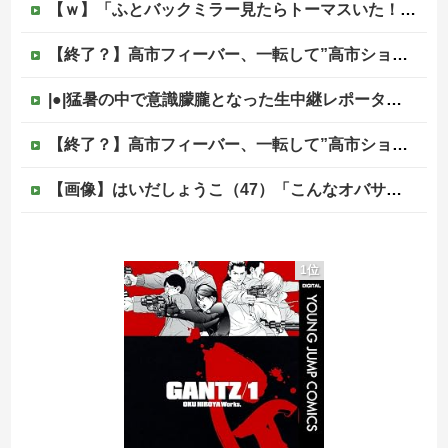
【ｗ】「ふとバックミラー見たらトーマスいた！」怖すぎる画像が話題に
【終了？】高市フィーバー、一転して”高市ショック”へ…支持率も市場も急降下ｗｗｗｗｗｗｗｗ
|●|猛暑の中で意識朦朧となった生中継レポーター、それを某出演者が爆笑しながら現場レポート続行を強制する動画が再注目されて……
【終了？】高市フィーバー、一転して”高市ショック”へ…支持率も市場も急降下ｗｗｗｗｗｗｗｗ
【画像】はいだしょうこ（47）「こんなオバサンでいいの…？」
韓国人「韓国サッカー協会の性接待報道、海外でも大騒ぎに・・・2002年W杯4強の記録取り消しの声も」→「マジで国の恥だ」「2002年まで疑う価値...
1位
激震地の熊本県氷川町に共産党、社民党、立憲民政党等の左派の救援は影すら見えず。住民苦言
避難所に土足でズカズカと入ってきて勝手に動画や写真を撮影したメディア取材陣、挙句の果てに要求してきたのは……
銅線ケーブル2.2トン盗んだベトナム国籍の男を逮捕 #移民 #外国人 #ニュース