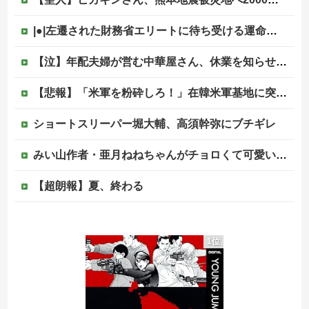
|●|左遷された財務省エリートに待ち受ける運命がやばすぎる！と話題に、経歴自体はとんでもないものだが……
【泣】年配夫婦が営む中華屋さん、休業を知らせる貼り紙に応援コメントが続々と
【悲報】「米軍を粉砕しろ！」在韓米軍基地に突入した韓国学生、即逮捕
ショートスリーパー堀大輔、高須幹弥にブチギレ
みい山作者・亜月ねねちゃんがチョロくて可愛いwwwwwww （※画像あり）他
【超朗報】夏、終わる
「質量は地球の81分の1。木星とガニメデなら1万2800分の1」月がどれだけ規格外なのか、数字で並べてみると…
1位
れいわ新選組の新党名は「いのちの党」 旧グッズ半額で販売 どうなる秘書給与疑惑
ジャンポケ斎藤と代理人のやりとり、「地獄すぎて完全にコントになってる……」と衝撃を受ける人が続出中