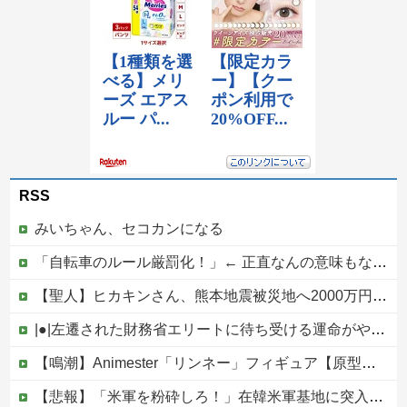
RSS
みいちゃん、セコカンになる
「自転車のルール厳罰化！」← 正直なんの意味もなかった件ｗｗｗｗｗｗｗｗ
【聖人】ヒカキンさん、熊本地震被災地へ2000万円の寄付！
|●|左遷された財務省エリートに待ち受ける運命がやばすぎる！と話題に、経歴自体はとんでもないものだが……
【鳴潮】Animester「リンネー」フィギュア【原型公開】
【悲報】「米軍を粉砕しろ！」在韓米軍基地に突入した韓国学生、即逮捕