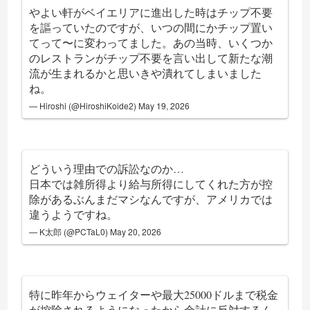
やよい軒がベイエリアに進出した時はチップ不要
を謳っていたのですが、いつの間にかチップ置い
てって〜に変わってました。あの当時、いくつか
のレストランがチップ不要を言い出して新たな潮
流が生まれるかと思いきや潰れてしまいました
ね。
— Hiroshi (@HiroshiKoide2)
May 19, 2026
どういう理由での訴訟なのか…
日本では雑所得より給与所得にしてくれた方が控
除があるぶんまだマシなんですが、アメリカでは
違うようですね。
— K太郎 (@PCTaL0)
May 20, 2026
特に昨年からウェイターや最大25000ドルまで税金
が控除されるようになったから余計に反対するん