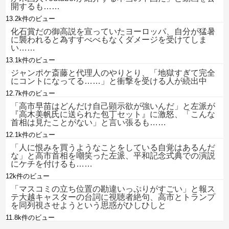
開するも……
13.2k件のビュー
化石賞だの御高説を宣っていたヨーロッパ、自分が猛暑
に襲われると為すすべべもなくダメージを受けてしま
い……
13.1k件のビュー
ジャンポケ斎藤と代理人のやりとり、「地獄すぎて完全
にコントになってる……」と衝撃を受ける人が続出中
12.7k件のビュー
「高市早苗はどんだけ自己顕示欲が強いんだ」と左派が
『高木美帆氏に送られた包丁セット』に激怒、「こんな
首相は見たことがない」と言い張るも……
12.1k件のビュー
「人に恨みを買うようなことをしている自覚はあるんだ
な」と高市首相を嘲笑った左派、平和記念式典での演説
にケチを付けるも……
12k件のビュー
「マスコミの立ち位置の勘違いっぷりがすごい」と報ス
テ大越キャスターの台詞に視聴者絶句、高市とトランプ
を同列視させようという思惑がひしひしと
11.8k件のビュー