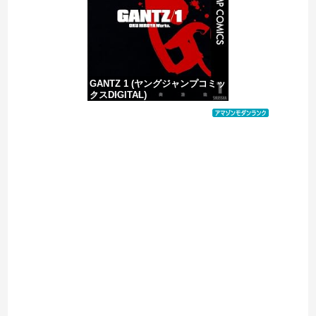
【ヤバい】100件以上の窃盗をしたトルコ国籍の男3人を逮捕 #移民 #外国人
GANTZ 1 (ヤングジャンプコミッ
クスDIGITAL)
価格：¥100
Powered by livedoor 相互RSS