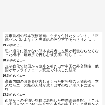
高市首相の熊本視察動画にケチを付けたタレント、「正
体バレバレよな」と黒電話の呼び方であっさりと……
19.7k件のビュー
思い通りに動かない熊本被災者に左派が我慢ならなくな
った模様、避難所で苦しむ被災者に対して……
18.9k件のビュー
規制強化で他国から譲歩を引き出す中国の外交戦略、他
国がサプライチェーン変更で対抗した結果……
16.7k件のビュー
高市内閣の政策を妨害しまくった財務省の大物官僚、本
来ならエース級の人材が就くはずのないポストに送ら
れ……
13.3k件のビュー
西側からの手痛い指摘に激怒した中国総領事館、「これ
が米国人Youtuberが紹介する本当の中国だ」と動画を公