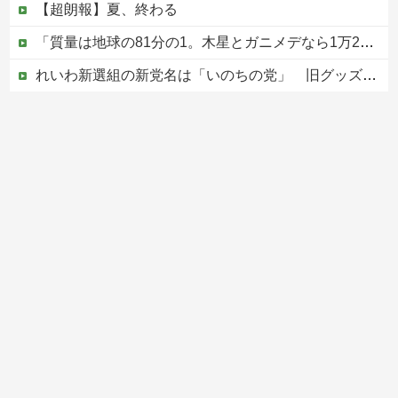
【超朗報】夏、終わる
「質量は地球の81分の1。木星とガニメデなら1万2800分の1」月がどれだけ規格外なのか、数字で並べてみると…
れいわ新選組の新党名は「いのちの党」 旧グッズ半額で販売 どうなる秘書給与疑惑
ジャンポケ斎藤と代理人のやりとり、「地獄すぎて完全にコントになってる……」と衝撃を受ける人が続出中
【ヤバい】100件以上の窃盗をしたトルコ国籍の男3人を逮捕 #移民 #外国人
Powered by livedoor 相互RSS