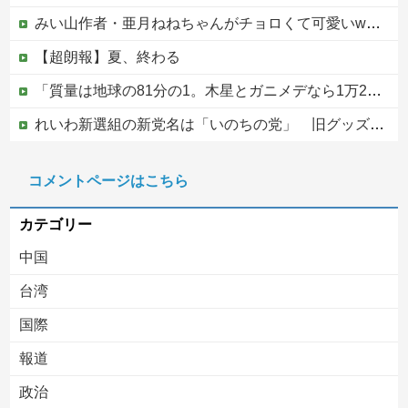
みい山作者・亜月ねねちゃんがチョロくて可愛いwwwwwww （※画像あり）他
【超朗報】夏、終わる
「質量は地球の81分の1。木星とガニメデなら1万2800分の1」月がどれだけ規格外なのか、数字で並べてみると…
れいわ新選組の新党名は「いのちの党」 旧グッズ半額で販売 どうなる秘書給与疑惑
ジャンポケ斎藤と代理人のやりとり、「地獄すぎて完全にコントになってる……」と衝撃を受ける人が続出中
コメントページはこちら
【ヤバい】100件以上の窃盗をしたトルコ国籍の男3人を逮捕 #移民 #外国人
カテゴリー
中国
台湾
国際
報道
Powered by livedoor 相互RSS
政治