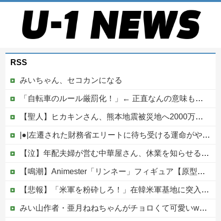
RSS
みいちゃん、セコカンになる
「自転車のルール厳罰化！」← 正直なんの意味もなかった件ｗｗｗｗｗｗｗｗ
【聖人】ヒカキンさん、熊本地震被災地へ2000万円の寄付！
|●|左遷された財務省エリートに待ち受ける運命がやばすぎる！と話題に、経歴自体はとんでもないものだが……
【泣】年配夫婦が営む中華屋さん、休業を知らせる貼り紙に応援コメントが続々と
【鳴潮】Animester「リンネー」フィギュア【原型公開】
【悲報】「米軍を粉砕しろ！」在韓米軍基地に突入した韓国学生、即逮捕
みい山作者・亜月ねねちゃんがチョロくて可愛いwwwwwww （※画像あり）他