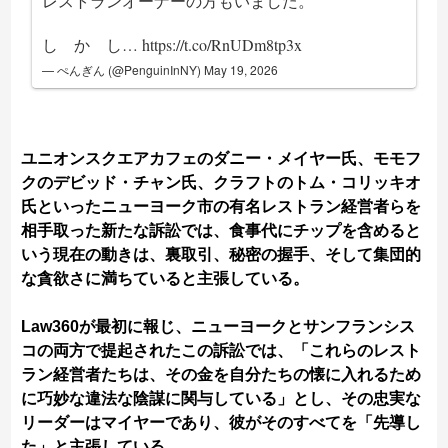
レストランオーナーの方もいました。
し か し…
https://t.co/RnUDm8tp3x
— ぺんぎん (@PenguinInNY)
May 19, 2026
ユニオンスクエアカフェのダニー・メイヤー氏、モモフ
クのデビッド・チャン氏、クラフトのトム・コリッキオ
氏といったニューヨーク市の有名レストラン経営者らを
相手取った新たな訴訟では、食事代にチップを含めると
いう現在の動きは、裏取引、秘密の握手、そして集団的
な貪欲さに満ちていると主張している。
Law360が最初に報じ、ニューヨークとサンフランシス
コの両方で提起されたこの訴訟では、「これらのレスト
ラン経営者たちは、その金を自分たちの懐に入れるため
に巧妙な違法な陰謀に関与している」とし、その忠実な
リーダーはマイヤーであり、彼がそのすべてを「先導し
た」と主張している。