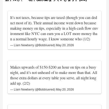
It’s not taxes, because tips are taxed (though you can ded
uct most of it). Their annual income went down because
making money on tips, especially in a high-cash flow env
ironment like NYC can earn you a LOT more money tha
n a normal hourly wage. I know someone who (1/2)
— Liam Newberry (@Bobbluered)
May 20, 2026
Makes upwards of $150-$200 an hour on tips on a busy
night, and it’s not unheard of to make more than that. All
those extra dollars at every table you serve, all night long
add up. (2/2)
— Liam Newberry (@Bobbluered)
May 20, 2026