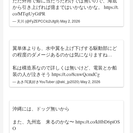
ただ外用で鯨に当たったわけでは無いので、海底
から引き上げれば億まではいかないかな。
https://t.
co/MTqtUyGtPR
— 天川 (@FyZEPCCIc2iJtg9)
May 2, 2026
翼単体よりも、水中翼を上げ下げする駆動部にど
の程度のダメージあるのかは気になりますね…
私は構造系なので詳しくは無いけど、電装とか船
装の人が泣きそう
https://t.co/8cnwQcmdCg
— あき/写真好きYouTuber (@aki_jp2020)
May 2, 2026
沖縄には、ドッグ無いから
また、九州迄 来るのかな〜
https://t.co/kHbD6piOS
O