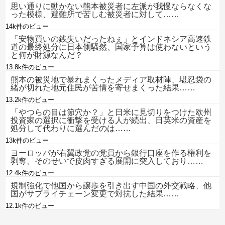
思い通りに動かない熊本被災者に左派が我慢ならなくな
った模様、避難所で苦しむ被災者に対して……
14k件のビュー
「安物買いの銭失いだったねぇ」とインドネシア高速鉄
道の最終処分に日本側騒然、国家予算は使わないという
と何が財源なんだ？
13.8k件のビュー
熊本の被災地で暴れまくったメディア取材陣、堪忍袋の
緒が切れた地元住民が苦情を寄せまくった結果……
13.2k件のビュー
「やつらの目は節穴か？」と日米に見切りをつけた欧州
投資家の選択に衝撃を受ける人が続出、日英米の資産を
処分して代わりに選んだのは……
13k件のビュー
ヨーロッパが右翼政党の党員から銀行口座を作る権利を
剥奪、そのせいで皮肉すぎる展開に突入しており……
12.4k件のビュー
規制強化で他国から譲歩を引き出す中国の外交戦略、他
国がサプライチェーン変更で対抗した結果……
12.1k件のビュー