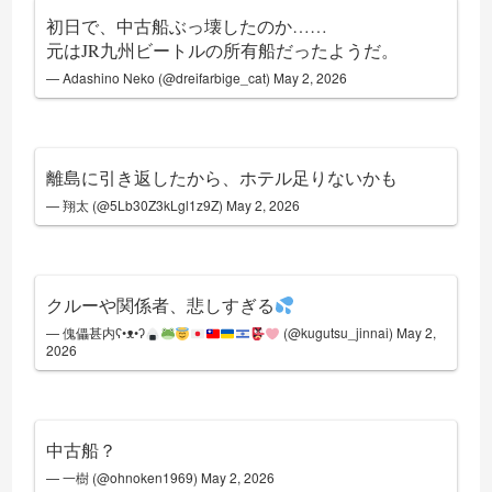
初日で、中古船ぶっ壊したのか……
元はJR九州ビートルの所有船だったようだ。
— Adashino Neko (@dreifarbige_cat)
May 2, 2026
離島に引き返したから、ホテル足りないかも
— 翔太 (@5Lb30Z3kLgl1z9Z)
May 2, 2026
クルーや関係者、悲しすぎる
— 傀儡甚内ʕ•ᴥ•ʔ
(@kugutsu_jinnai)
May 2,
2026
中古船？
— 一樹 (@ohnoken1969)
May 2, 2026