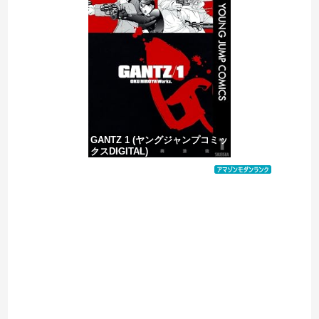
【速報】高市政権、エース級の財務官僚・一松旬氏を左遷「彼は協力的でなかった」財務省の言いなりではないことが判明
【移民政策反対】イオンの売り場で唐揚げを食う中国人の子供
GANTZ 1 (ヤングジャンプコミッ
クスDIGITAL)
価格：¥100
Powered by livedoor 相互RSS