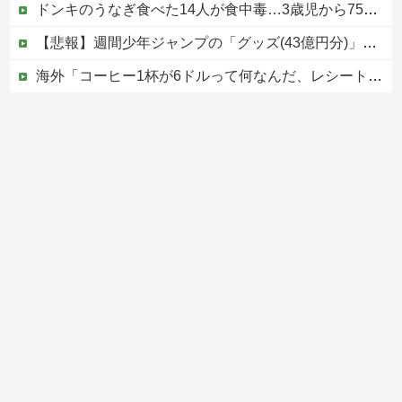
ドンキのうなぎ食べた14人が食中毒…3歳児から75歳まで被害
【悲報】週間少年ジャンプの「グッズ(43億円分)」を注文し全てキャンセルした女逮捕ｗｗｗｗｗｗｗｗ
海外「コーヒー1杯が6ドルって何なんだ、レシートを二度見した」値上げで買うのをやめたもの…
【速報】高市政権、エース級の財務官僚・一松旬氏を左遷「彼は協力的でなかった」財務省の言いなりではないことが判明
【移民政策反対】イオンの売り場で唐揚げを食う中国人の子供
Powered by livedoor 相互RSS