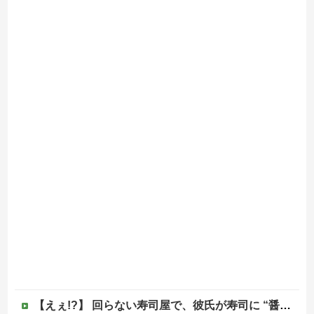
【えぇ!?】 回らない寿司屋で、彼氏が寿司に “醤油” つけてた→私「は？30にもなって、醤油つけるとか恥ずかしい！ドン引き！低レベル!! 回転寿司しか行ったことない人はこれだから…」