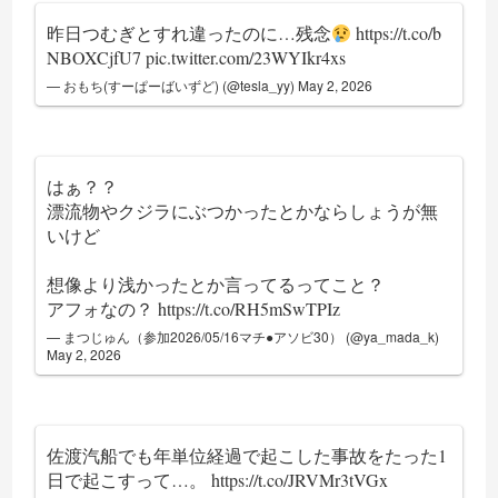
昨日つむぎとすれ違ったのに…残念
https://t.co/b
NBOXCjfU7
pic.twitter.com/23WYIkr4xs
— おもち(すーぱーばいずど) (@tesla_yy)
May 2, 2026
はぁ？？
漂流物やクジラにぶつかったとかならしょうが無
いけど
想像より浅かったとか言ってるってこと？
アフォなの？
https://t.co/RH5mSwTPIz
— まつじゅん（参加2026/05/16マチ●アソビ30） (@ya_mada_k)
May 2, 2026
佐渡汽船でも年単位経過で起こした事故をたった1
日で起こすって…。
https://t.co/JRVMr3tVGx