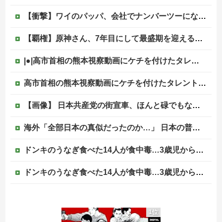
【衝撃】ワイのパッパ、会社でナンバーツーになった結果ｗｗｗｗｗｗｗｗｗｗ
【覇権】原神さん、7年目にして最盛期を迎えるｗｗｗｗｗｗｗｗｗｗ
|●|高市首相の熊本視察動画にケチを付けたタレント、「正体バレバレよな」と黒電話の呼び方であっさりと……
高市首相の熊本視察動画にケチを付けたタレント、「正体バレバレよな」と黒電話の呼び方であっさりと……他
【画像】 日本共産党の街宣車、ほんと碌でもないな
海外「全部日本の真似だったのか…」 日本の普通のテレビ番組が最新SNSの数十年先を行っていたと話題に
ドンキのうなぎ食べた14人が食中毒…3歳児から75歳まで被害
ドンキのうなぎ食べた14人が食中毒…3歳児から75歳まで被害
【悲報】週間少年ジャンプの「グッズ(43億円分)」を注文し全てキャンセルした女逮捕ｗｗｗｗｗｗｗｗ
1位
海外「コーヒー1杯が6ドルって何なんだ、レシートを二度見した」値上げで買うのをやめたもの…