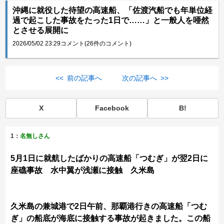
沖縄に就役した待望の高速船、「佐渡汽船でも年単位経
過で起こした事故をたった1日で……」と一般人を唖然
とさせる展開に
2026/05/02 23:29
コメント(26件のコメント)
<< 前の記事へ
次の記事へ >>
X
Facebook
B!
1：
名無しさん
5月1日に就航したばかりの高速船「つむぎ」が翌2日に
座礁事故 水中翼が浅瀬に接触 久米島
久米島の兼城港で2日午前、那覇港行きの高速船「つむ
ぎ」の船底が海底に接触する事故が起きました。この船