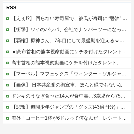
RSS
【えぇ!?】 回らない寿司屋で、彼氏が寿司に “醤油” つけてた→私「は？30にもなって、醤油つけるとか恥ずかしい！ドン引き！低レベル!! 回転寿司しか行ったことない人はこれだから…」
【衝撃】ワイのパッパ、会社でナンバーツーになった結果ｗｗｗｗｗｗｗｗｗｗ
【覇権】原神さん、7年目にして最盛期を迎えるｗｗｗｗｗｗｗｗｗｗ
|●|高市首相の熊本視察動画にケチを付けたタレント、「正体バレバレよな」と黒電話の呼び方であっさりと……
高市首相の熊本視察動画にケチを付けたタレント、「正体バレバレよな」と黒電話の呼び方であっさりと……他
【マーベル】マフェックス「ウィンター・ソルジャー」可動フィギュア【再販予約開始】
【画像】 日本共産党の街宣車、ほんと碌でもないな
ドンキのうなぎ食べた14人が食中毒…3歳児から75歳まで被害
【悲報】週間少年ジャンプの「グッズ(43億円分)」を注文し全てキャンセルした女逮捕ｗｗｗｗｗｗｗｗ
海外「コーヒー1杯が6ドルって何なんだ、レシートを二度見した」値上げで買うのをやめたもの…
【速報】高市政権、エース級の財務官僚・一松旬氏を左遷「彼は協力的でなかった」財務省の言いなりではないことが判明