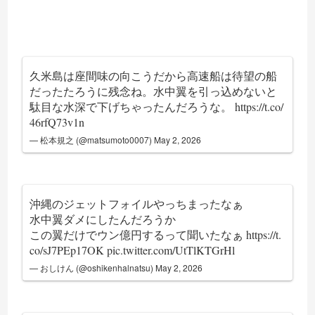
久米島は座間味の向こうだから高速船は待望の船
だったたろうに残念ね。水中翼を引っ込めないと
駄目な水深で下げちゃったんだろうな。
https://t.co/
46rfQ73v1n
— 松本規之 (@matsumoto0007)
May 2, 2026
沖縄のジェットフォイルやっちまったなぁ
水中翼ダメにしたんだろうか
この翼だけでウン億円するって聞いたなぁ
https://t.
co/sJ7PEp17OK
pic.twitter.com/UtTlKTGrHl
— おしけん (@oshikenhalnatsu)
May 2, 2026