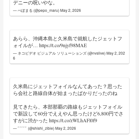
デニーの呪いやな。
— ぺぽまる (@pepo_maru)
May 2, 2026
あらら、沖縄本島と久米島で就航したジェットフ
ォイルが…
https://t.co/9njyf98MAE
— ネコビデオ ビジュアル ソリューションズ (@nvslive)
May 2, 202
6
久米島にジェットフォイルなんてあった？思った
ら会社と路線自体が始まったばかりだったのね
見てきたら、本部那覇の路線もジェットフォイル
で新設して60分でええやん思ったけど6,800円でさ
すがに渋かった
https://t.co/zWLhAFl0f9
— ﾞﾞﾞﾞﾞ (@shishi_zibie)
May 2, 2026