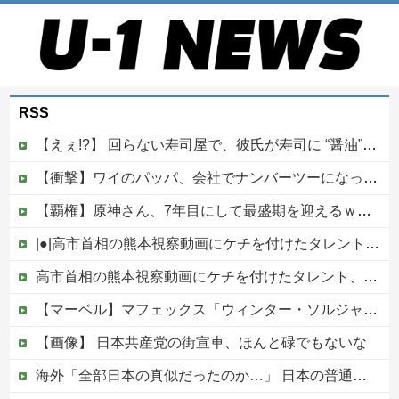
RSS
【えぇ!?】 回らない寿司屋で、彼氏が寿司に “醤油” つけてた→私「は？30にもなって、醤油つけるとか恥ずかしい！ドン引き！低レベル!! 回転寿司しか行ったことない人はこれだから…」
【衝撃】ワイのパッパ、会社でナンバーツーになった結果ｗｗｗｗｗｗｗｗｗｗ
【覇権】原神さん、7年目にして最盛期を迎えるｗｗｗｗｗｗｗｗｗｗ
|●|高市首相の熊本視察動画にケチを付けたタレント、「正体バレバレよな」と黒電話の呼び方であっさりと……
高市首相の熊本視察動画にケチを付けたタレント、「正体バレバレよな」と黒電話の呼び方であっさりと……他
【マーベル】マフェックス「ウィンター・ソルジャー」可動フィギュア【再販予約開始】
【画像】 日本共産党の街宣車、ほんと碌でもないな
海外「全部日本の真似だったのか…」 日本の普通のテレビ番組が最新SNSの数十年先を行っていたと話題に