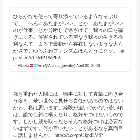
ひらがなを使って寄り添っているようなそぶり
で、「へんにあたまがいい」とか「あたまがいい
のが仕事」とか分断して遠ざけて、我々の口を塞
ぎにくる。侵害されている声なき我々の生きる権
利なんて、まるで最初から存在しないような大ら
かさで。ゆるふわファシズムほんとうにクソ。
htt
ps://t.co/xT5MP1WPbA
— Albizia
(@Albizia_jewelry)
April 30, 2026
歳を重ねた人間には、物事に対して真摯に向き合
う姿を、若い世代に見せる責任があるのではない
かと、私は思います。経験が追いつかない若い頃
は、誰でも斜に構えたり、格好をつけたいもので
す。しかし歳を取ったらそんな格好つけは必要な
いはずです。何か言いたいことがあるなら真面目
に話しませんか。
https://t.co/ppUkpdLVfP