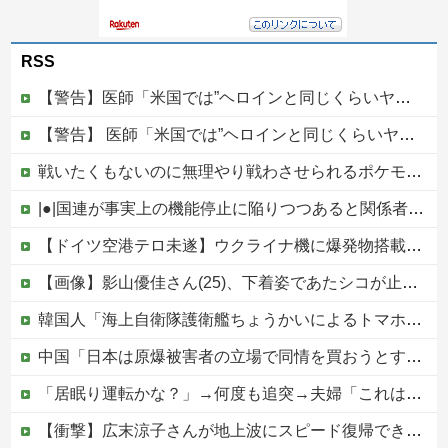
RSS
【警告】医師「米国では”ヘロインと同じくらいヤバい薬”が日本では平気で処方されてる」
【警告】 医師「米国では”ヘロインと同じくらいヤバい薬”が日本では平気で処方されてる」
戦いたくもないのに無理やり戦わさせられるポケモンが可哀想
|●|国連が事実上の機能停止に陥りつつあると関係者が告白、特に役に立たないくせに高給だけ毟り取った結果……
【ドイツ空港テロ未遂】ウクライナ機に爆発物搭載ドローン接近→空港職員が蹴り落とす 偶然起爆せず最悪の事態回避「高性能C4搭載していた」他
【画像】影山優佳さん(25)、下着姿であたシコが止まらない
韓国人「海上自衛隊護衛艦ちょうかいによるトマホーク巡航ミサイルの実射試験に韓国人が衝撃！」→「着々と進む最新鋭の防衛装備‥」
中国「日本は原爆被害者の立場で同情を買おうとするのを止めろ」
「居眠り運転かな？」→何度も追突→夫婦「これは事故じゃない」と気付く…
【衝撃】広末涼子さんが地上波にスピード復帰できる理由←コレ、誰にも分からない模様w w w w w w w w