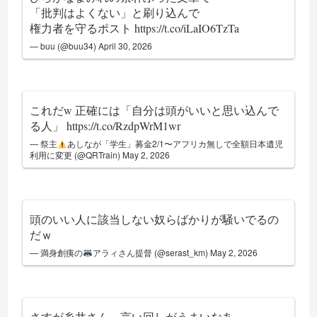
「批判はよくない」と刷り込んで
権力者を守るポスト
https://t.co/iLaIO6TzTa
— buu (@buu34)
April 30, 2026
これだw 正確には「自分は頭がいいと思い込んで
る人」
https://t.co/RzdpWrM1wr
— 祭主
あしなが「学生」募金2/1〜アフリカ無しで全額日本遺児
利用に変更 (@QRTrain)
May 2, 2026
頭のいい人に該当しない奴らばかりが騒いでるの
だｗ
— 満身創痍の
アラィさん提督 (@serast_km)
May 2, 2026
さすが糸井さん、言い回しがうまいなあ。