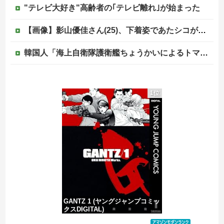
"テレビ大好き"高齢者の｢テレビ離れ｣が始まった
【画像】影山優佳さん(25)、下着姿であたシコが止まらない
韓国人「海上自衛隊護衛艦ちょうかいによるトマホーク巡航ミサイルの実射試験に韓国人が衝撃！」→「着々と進む最新鋭の防衛装備‥」
中国「日本は原爆被害者の立場で同情を買おうとするのを止めろ」
1位
「居眠り運転かな？」→何度も追突→夫婦「これは事故じゃない」と気付く…
ジャンポケ斎藤と代理人のやりとり、「地獄すぎて完全にコントになってる……」と衝撃を受ける人が続出中
京都の寺がまた燃える「中国人に脅迫されていた」
GANTZ 1 (ヤングジャンプコミッ
クスDIGITAL)