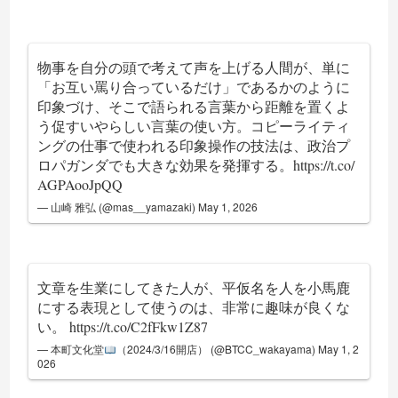
物事を自分の頭で考えて声を上げる人間が、単に
「お互い罵り合っているだけ」であるかのように
印象づけ、そこで語られる言葉から距離を置くよ
う促すいやらしい言葉の使い方。コピーライティ
ングの仕事で使われる印象操作の技法は、政治プ
ロパガンダでも大きな効果を発揮する。
https://t.co/
AGPAooJpQQ
— 山崎 雅弘 (@mas__yamazaki)
May 1, 2026
文章を生業にしてきた人が、平仮名を人を小馬鹿
にする表現として使うのは、非常に趣味が良くな
い。
https://t.co/C2fFkw1Z87
— 本町文化堂
（2024/3/16開店） (@BTCC_wakayama)
May 1, 2
026