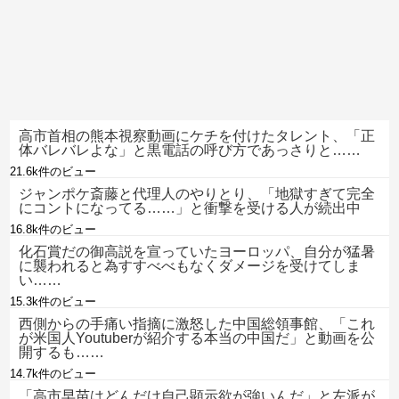
高市首相の熊本視察動画にケチを付けたタレント、「正
体バレバレよな」と黒電話の呼び方であっさりと……
21.6k件のビュー
ジャンポケ斎藤と代理人のやりとり、「地獄すぎて完全
にコントになってる……」と衝撃を受ける人が続出中
16.8k件のビュー
化石賞だの御高説を宣っていたヨーロッパ、自分が猛暑
に襲われると為すすべべもなくダメージを受けてしま
い……
15.3k件のビュー
西側からの手痛い指摘に激怒した中国総領事館、「これ
が米国人Youtuberが紹介する本当の中国だ」と動画を公
開するも……
14.7k件のビュー
「高市早苗はどんだけ自己顕示欲が強いんだ」と左派が