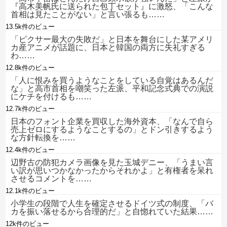
『高木美帆氏に送られた包丁セット』に激怒、「こんな
首相は見たことがない」と言い張るも……
13.5k件のビュー
「ピクサー最大の失敗だ」と日本を舞台にした某アメリ
カ産アニメが話題に、日本と韓国の両方に失礼すぎる
わ……
12.8k件のビュー
「人に恨みを買うようなことをしている自覚はあるんだ
な」と高市首相を嘲笑った左派、平和記念式典での演説
にケチを付けるも……
12.7k件のビュー
日本のフォント企業を買収した海外資本、「なんで自ら
売上ゼロにするようなことするの」とドン引きするよう
な方針転換を……
12.4k件のビュー
辺野古の防犯カメラ画像を見た玉城デニー、「うまい言
い訳が思いつかなかったからそれかよ」と有権者を呆れ
させるコメントを……
12.1k件のビュー
小学生の段階で人生を確定させるドイツ式の制度、「バ
カを振い落せるから合理的だ」と自惚れていた結果……
12k件のビュー