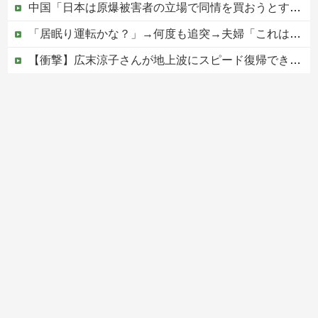
中国「日本は原爆被害者の立場で同情を買おうとするのを止めろ」
「居眠り運転かな？」→何度も追突→夫婦「これは事故じゃない」と気付く…
【衝撃】広末涼子さんが地上波にスピード復帰できる理由←コレ、誰にも分からない模様w w w w w w w w
ジャンポケ斎藤と代理人のやりとり、「地獄すぎて完全にコントになってる……」と衝撃を受ける人が続出中
京都の寺がまた燃える「中国人に脅迫されていた」
Powered by livedoor 相互RSS