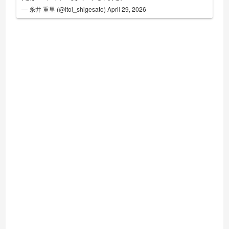
— 糸井 重里 (@itoi_shigesato)
April 29, 2026