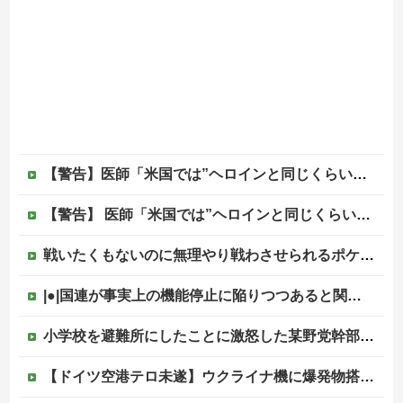
【警告】医師「米国では”ヘロインと同じくらいヤバい薬”が日本では平気で処方されてる」
【警告】 医師「米国では”ヘロインと同じくらいヤバい薬”が日本では平気で処方されてる」
戦いたくもないのに無理やり戦わさせられるポケモンが可哀想
|●|国連が事実上の機能停止に陥りつつあると関係者が告白、特に役に立たないくせに高給だけ毟り取った結果……
小学校を避難所にしたことに激怒した某野党幹部、僅か3文字で論破される偉業を達成してしまい……
【ドイツ空港テロ未遂】ウクライナ機に爆発物搭載ドローン接近→空港職員が蹴り落とす 偶然起爆せず最悪の事態回避「高性能C4搭載していた」他