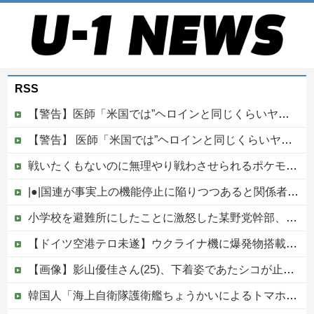
RSS
【警告】医師「米国では”ヘロインと同じくらいヤバい薬”が日本では平気で処方されてる」
【警告】 医師「米国では”ヘロインと同じくらいヤバい薬”が日本では平気で処方されてる」
戦いたくもないのに無理やり戦わさせられるポケモンが可哀想
|●|国連が事実上の機能停止に陥りつつあると関係者が告白、特に役に立たないくせに高給だけ毟り取った結果……
小学校を避難所にしたことに激怒した某野党幹部、僅か3文字で論破される偉業を達成してしまい……
【ドイツ空港テロ未遂】ウクライナ機に爆発物搭載ドローン接近→空港職員が蹴り落とす 偶然起爆せず最悪の事態回避「高性能C4搭載していた」他
【画像】影山優佳さん(25)、下着姿であたシコが止まらない
韓国人「海上自衛隊護衛艦ちょうかいによるトマホーク巡航ミサイルの実射試験に韓国人が衝撃！」→「着々と進む最新鋭の防衛装備‥」