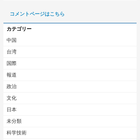
ジャンポケ斎藤と代理人のやりとり、「地獄すぎて完全にコントになってる……」と衝撃を受ける人が続出中
コメントページはこちら
京都の寺がまた燃える「中国人に脅迫されていた」
カテゴリー
中国
台湾
国際
報道
Powered by livedoor 相互RSS
政治
文化
日本
未分類
科学技術