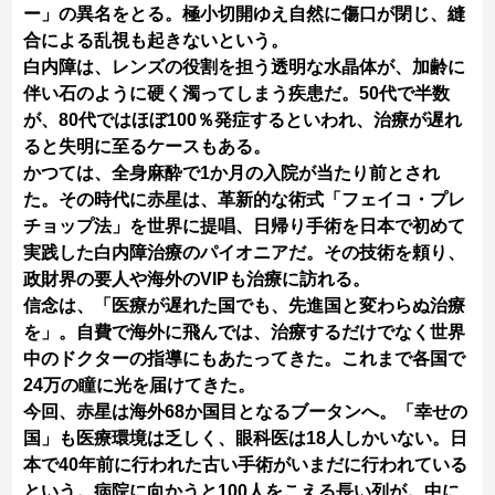
ー」の異名をとる。極小切開ゆえ自然に傷口が閉じ、縫
合による乱視も起きないという。
白内障は、レンズの役割を担う透明な水晶体が、加齢に
伴い石のように硬く濁ってしまう疾患だ。50代で半数
が、80代ではほぼ100％発症するといわれ、治療が遅れ
ると失明に至るケースもある。
かつては、全身麻酔で1か月の入院が当たり前とされ
た。その時代に赤星は、革新的な術式「フェイコ・プレ
チョップ法」を世界に提唱、日帰り手術を日本で初めて
実践した白内障治療のパイオニアだ。その技術を頼り、
政財界の要人や海外のVIPも治療に訪れる。
信念は、「医療が遅れた国でも、先進国と変わらぬ治療
を」。自費で海外に飛んでは、治療するだけでなく世界
中のドクターの指導にもあたってきた。これまで各国で
24万の瞳に光を届けてきた。
今回、赤星は海外68か国目となるブータンへ。「幸せの
国」も医療環境は乏しく、眼科医は18人しかいない。日
本で40年前に行われた古い手術がいまだに行われている
という。病院に向かうと100人をこえる長い列が。中に