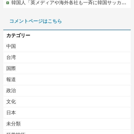
韓国人「英メディアや海外各社も一斉に韓国サッカー協会を巡る過去の不祥事を報道！」→「国際的な信用失墜の危機‥」
【赤っ恥】「航空機事故で『搭乗者に日本人は居ない』という発表は嫌い。人間として同じ価値だと思う」→ツッコミ殺到も「自分が気に入らないと思った」と...
コメントページはこちら
この中国人親子やばすぎる。日本で窃盗
カテゴリー
中国
台湾
国際
報道
Powered by livedoor 相互RSS
政治
文化
日本
未分類