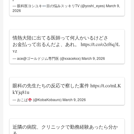
— 眼科医ヨシユキ
目の悩みスッキリTV (@yoshi_eyes)
March 9,
2026
情熱大陸に出てる医師って何人かいるけどさ
お金払って出るんだよ、あれ。
https://t.co/o2ef6q3L
vz
— ace@ゴールドジム専門医 (@xxacekxx)
March 9, 2026
眼科の先生たちの反応で察した案件
https://t.co/mLK
kYjq81u
— おこば
(@KobaKobauro)
March 9, 2026
近隣の病院、クリニックで勤務経験あったら分か
る。