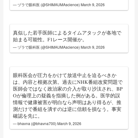
— ヅラで眼科医 (@SHIMAUMAscience)
March 9, 2026
真似した若手医師によるタイムアタックが各地で
始まる可能性。F1レース開催か。
— ヅラで眼科医 (@SHIMAUMAscience)
March 9, 2026
眼科医会が圧力をかけて放送中止を迫るべきか
は、内容と根拠次第。過去にNHK番組改変問題で
医師会ではなく政治家の介入が取り沙汰され、BP
Oが倫理上の疑義を指摘した例がある。医学的誤
情報で健康被害が明白なら声明はあり得るが、推
測だけで番組を潰すのは逆に信頼を損なう。事実
確認を先に。
— bhavna (@bhavna700)
March 9, 2026