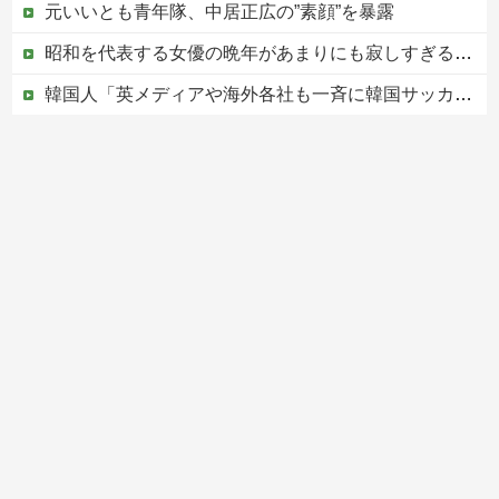
元いいとも青年隊、中居正広の”素顔”を暴露
昭和を代表する女優の晩年があまりにも寂しすぎる！と話題に、自身の子供を餓死する寸前までネグレクトした挙句……
韓国人「英メディアや海外各社も一斉に韓国サッカー協会を巡る過去の不祥事を報道！」→「国際的な信用失墜の危機‥」
【赤っ恥】「航空機事故で『搭乗者に日本人は居ない』という発表は嫌い。人間として同じ価値だと思う」→ツッコミ殺到も「自分が気に入らないと思った」と...
この中国人親子やばすぎる。日本で窃盗
Powered by livedoor 相互RSS