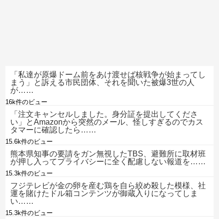
「私達が原爆ドーム前をあけ渡せば核戦争が始まってし
まう」と訴える市民団体、それを聞いた被爆3世の人
が……
16k件のビュー
「注文キャンセルしました。身分証を提出してくださ
い」とAmazonから突然のメール、怪しすぎるのでカス
タマーに確認したら……
15.6k件のビュー
熊本県知事の要請をガン無視したTBS、避難所に取材班
が押し入ってプライバシーに全く配慮しない報道を……
15.3k件のビュー
フジテレビが金の卵を産む鶏を自ら絞め殺した模様、社
運を賭けたドル箱コンテンツが御蔵入りになってしま
い……
15.3k件のビュー