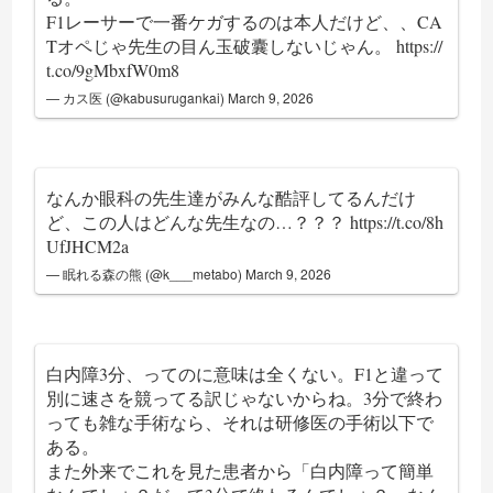
F1レーサーで一番ケガするのは本人だけど、、CA
Tオペじゃ先生の目ん玉破囊しないじゃん。
https://
t.co/9gMbxfW0m8
— カス医 (@kabusurugankai)
March 9, 2026
なんか眼科の先生達がみんな酷評してるんだけ
ど、この人はどんな先生なの…？？？
https://t.co/8h
UfJHCM2a
— 眠れる森の熊 (@k___metabo)
March 9, 2026
白内障3分、ってのに意味は全くない。F1と違って
別に速さを競ってる訳じゃないからね。3分で終わ
っても雑な手術なら、それは研修医の手術以下で
ある。
また外来でこれを見た患者から「白内障って簡単