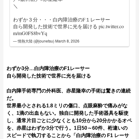
＼
わずか３分・・・白内障治療のF１レーサー
自ら開発した技術で世界に光を届ける
pic.twitter.co
m/mG0FS8bvYq
— 情熱大陸 (@jounetsu)
March 8, 2026
わずか3分…白内障治療のF1レーサー
自ら開発した技術で世界に光を届ける
白内障手術専門の外科医、赤星隆幸の手術は驚きの連続
だ。
世界最小とされる1.8ミリの傷口、点眼麻酔で痛みがな
く、1滴の出血もない。独自に開発した手術器具を駆使
し、通常片目ごとに少なくとも10分から20分かかるオペ
を、赤星はわずか3分で行う。1日50～60件、桁違いの
スピードで執刀することから「白内障治療の F1 レーサ