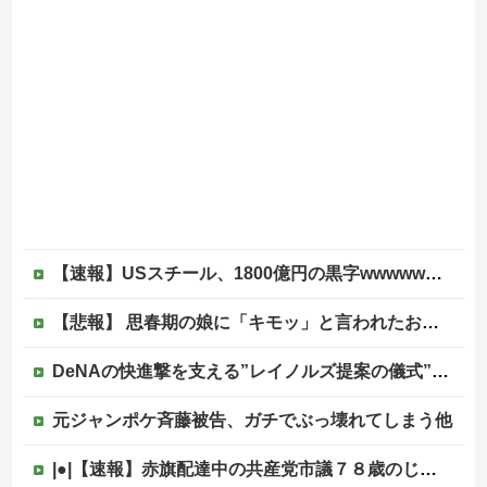
【速報】USスチール、1800億円の黒字wwwwwwwwwwwwwwwwwwwwwwww
【悲報】 思春期の娘に「キモッ」と言われたお父さん、グレるｗｗｗｗｗｗｗ
DeNAの快進撃を支える”レイノルズ提案の儀式” 決勝2ランの宮下が明かす「儀式を始めてから、チームが一つになっている」
元ジャンポケ斉藤被告、ガチでぶっ壊れてしまう他
|●|【速報】赤旗配達中の共産党市議７８歳のじいさん、左に寄りすぎたか車で民家当て逃げ