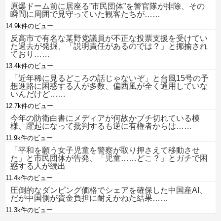
原爆ドーム前に居座る”市民団体”を警官隊が排除、その
瞬間に周囲で見守っていた観客たちが……
14.9k件のビュー
反高市で有名な某野党議員が不正な投票支援を受けてい
た過去が発掘、「説明責任があるのでは？」と揶揄され
ており……
13.4k件のビュー
「近年稀に見るどころの話じゃないぞ」と台風15号の予
想進路に困惑する人が多数、偏西風が全く通用していな
いんだけど……
12.7k件のビュー
今年の防衛白書にメディアが何故かブチ切れている模
様、躍起になって批判するも逆に有権者からは……
11.9k件のビュー
「平和を願う女子児童を警察が取り押さえて移動させ
た」と市民団体が告発、「児童……どこ？」とガチで困
惑する人が続出
11.4k件のビュー
圧倒的なダンピング価格でシェアを確保した中国産AI、
だが中国側が資金負担に耐えかねた結果……
11.3k件のビュー