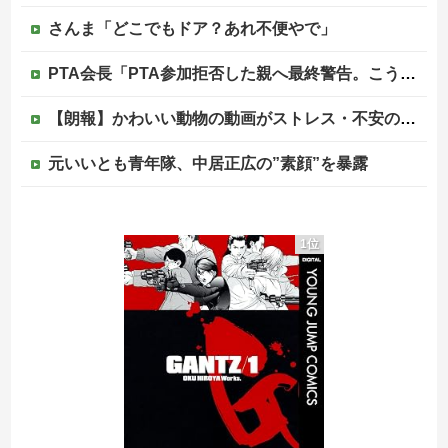
さんま「どこでもドア？あれ不便やで」
PTA会長「PTA参加拒否した親へ最終警告。こうなってもいい？」
【朗報】かわいい動物の動画がストレス・不安の軽減になる可能性。英大学の研究で実証
元いいとも青年隊、中居正広の”素顔”を暴露
昭和を代表する女優の晩年があまりにも寂しすぎる！と話題に、自身の子供を餓死する寸前までネグレクトした挙句……
1位
韓国人「英メディアや海外各社も一斉に韓国サッカー協会を巡る過去の不祥事を報道！」→「国際的な信用失墜の危機‥」
【赤っ恥】「航空機事故で『搭乗者に日本人は居ない』という発表は嫌い。人間として同じ価値だと思う」→ツッコミ殺到も「自分が気に入らないと思った」と...
この中国人親子やばすぎる。日本で窃盗