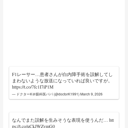
F1レーサー…患者さんが白内障手術を誤解してし
まわないような放送になっていれば良いですが。
https://t.co/7fc1I7iP1M
— ドクターK＠眼科医パパ (@doctorK1991)
March 9, 2026
なんでまた誤解を生みそうな表現を使うんだ…
htt
ps://t.co/uCkJWZvmG0