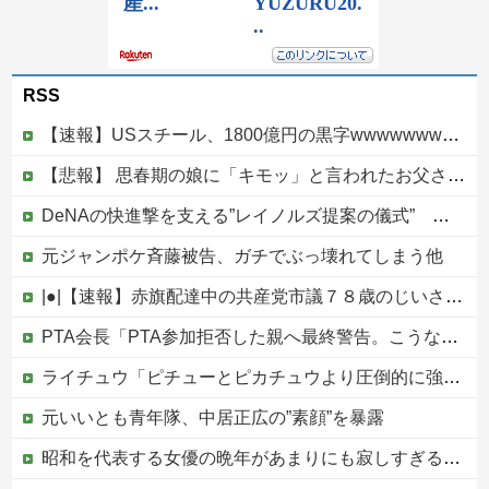
RSS
【速報】USスチール、1800億円の黒字wwwwwwwwwwwwwwwwwwwwwwww
【悲報】 思春期の娘に「キモッ」と言われたお父さん、グレるｗｗｗｗｗｗｗ
DeNAの快進撃を支える”レイノルズ提案の儀式” 決勝2ランの宮下が明かす「儀式を始めてから、チームが一つになっている」
元ジャンポケ斉藤被告、ガチでぶっ壊れてしまう他
|●|【速報】赤旗配達中の共産党市議７８歳のじいさん、左に寄りすぎたか車で民家当て逃げ
PTA会長「PTA参加拒否した親へ最終警告。こうなってもいい？」
ライチュウ「ピチューとピカチュウより圧倒的に強いですｗｗｗｗ」←こいつが不人気な理由
元いいとも青年隊、中居正広の”素顔”を暴露
昭和を代表する女優の晩年があまりにも寂しすぎる！と話題に、自身の子供を餓死する寸前までネグレクトした挙句……