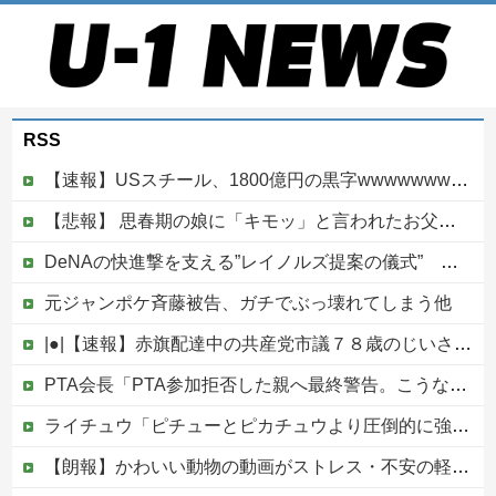
RSS
【速報】USスチール、1800億円の黒字wwwwwwwwwwwwwwwwwwwwwwww
【悲報】 思春期の娘に「キモッ」と言われたお父さん、グレるｗｗｗｗｗｗｗ
DeNAの快進撃を支える”レイノルズ提案の儀式” 決勝2ランの宮下が明かす「儀式を始めてから、チームが一つになっている」
元ジャンポケ斉藤被告、ガチでぶっ壊れてしまう他
|●|【速報】赤旗配達中の共産党市議７８歳のじいさん、左に寄りすぎたか車で民家当て逃げ
PTA会長「PTA参加拒否した親へ最終警告。こうなってもいい？」
ライチュウ「ピチューとピカチュウより圧倒的に強いですｗｗｗｗ」←こいつが不人気な理由
【朗報】かわいい動物の動画がストレス・不安の軽減になる可能性。英大学の研究で実証