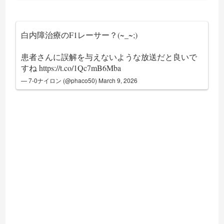
白内障治療のF1レーサー？(~_~;)
患者さんに誤解を与えないような放送だと良いで
すね
https://t.co/1Qc7mB6Mba
— 7-0ナイロン (@phaco50)
March 9, 2026