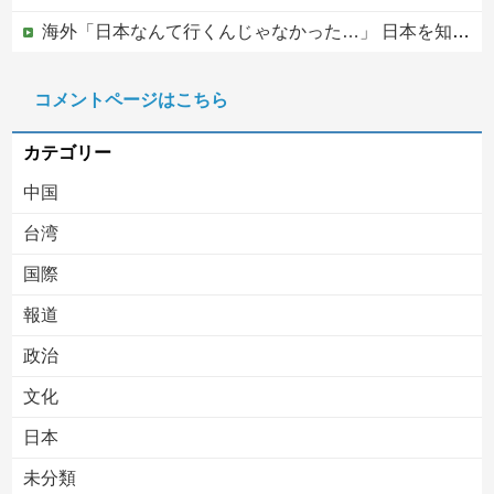
海外「日本なんて行くんじゃなかった…」 日本を知ってしまったディズニー信者、帰国後『本家』に失望する事態に
ウクライナ、ついに力尽きる
コメントページはこちら
【移民政策反対】イオンの売り場で唐揚げを食う中国人の子供
カテゴリー
中国
台湾
国際
報道
Powered by livedoor 相互RSS
政治
文化
日本
未分類