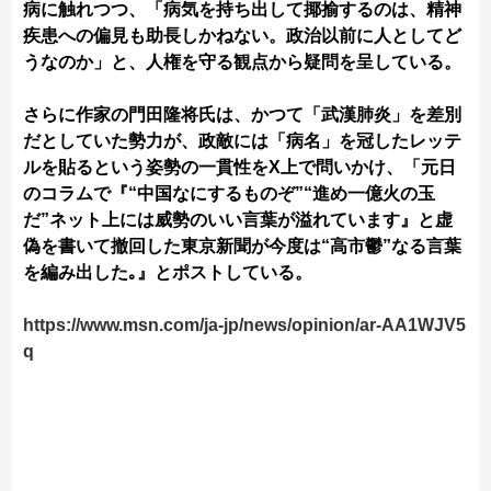
病に触れつつ、「病気を持ち出して揶揄するのは、精神
疾患への偏見も助長しかねない。政治以前に人としてど
うなのか」と、人権を守る観点から疑問を呈している。
さらに作家の門田隆将氏は、かつて「武漢肺炎」を差別
だとしていた勢力が、政敵には「病名」を冠したレッテ
ルを貼るという姿勢の一貫性をX上で問いかけ、「元日
のコラムで『“中国なにするものぞ”“進め一億火の玉
だ”ネット上には威勢のいい言葉が溢れています』と虚
偽を書いて撤回した東京新聞が今度は“高市鬱”なる言葉
を編み出した｡』とポストしている。
https://www.msn.com/ja-jp/news/opinion/ar-AA1WJV5
q