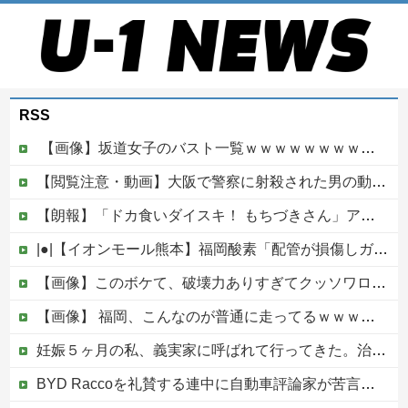
RSS
【画像】坂道女子のバスト一覧ｗｗｗｗｗｗｗｗｗｗｗｗwｗｗｗｗ
【閲覧注意・動画】大阪で警察に射殺された男の動画、エグい 撃たれてから叫びながら苦しみもがいて死ぬ
【朗報】「ドカ食いダイスキ！ もちづきさん」アニメ化！これも露悪漫画なの？
|●|【イオンモール熊本】福岡酸素「配管が損傷しガス漏れ、着火した可能性」高圧ガス保安法などに基づき、経産省に報告
【画像】このボケて、破壊力ありすぎてクッソワロタｗｗｗｗｗｗｗｗｗ他
【画像】 福岡、こんなのが普通に走ってるｗｗｗｗｗｗｗｗｗｗｗｗｗｗｗｗｗｗｗｗｗｗｗｗｗｗｗｗｗｗｗｗｗｗｗｗｗｗｗｗ
妊娠５ヶ月の私、義実家に呼ばれて行ってきた。治療を経て妊娠５ヶ月になった義妹を引き合いに出され、トメから放たれた「耳を疑う理不尽すぎる一言」に愕然←妊娠時期の操作とか超能力者かよ
BYD Raccoを礼賛する連中に自動車評論家が苦言、その投稿に雉で有名な別評論家が噛みついてしまい……