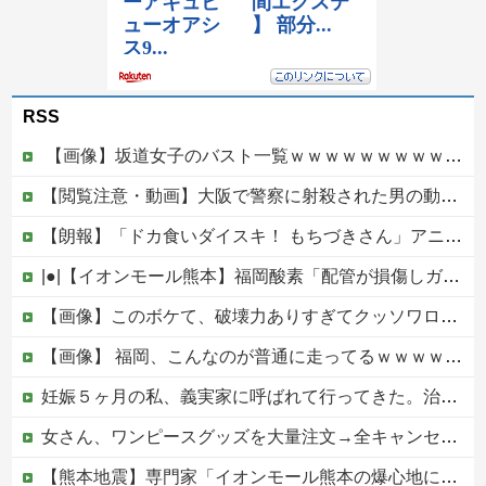
RSS
【画像】坂道女子のバスト一覧ｗｗｗｗｗｗｗｗｗｗｗｗwｗｗｗｗ
【閲覧注意・動画】大阪で警察に射殺された男の動画、エグい 撃たれてから叫びながら苦しみもがいて死ぬ
【朗報】「ドカ食いダイスキ！ もちづきさん」アニメ化！これも露悪漫画なの？
|●|【イオンモール熊本】福岡酸素「配管が損傷しガス漏れ、着火した可能性」高圧ガス保安法などに基づき、経産省に報告
【画像】このボケて、破壊力ありすぎてクッソワロタｗｗｗｗｗｗｗｗｗ他
【画像】 福岡、こんなのが普通に走ってるｗｗｗｗｗｗｗｗｗｗｗｗｗｗｗｗｗｗｗｗｗｗｗｗｗｗｗｗｗｗｗｗｗｗｗｗｗｗｗｗ
妊娠５ヶ月の私、義実家に呼ばれて行ってきた。治療を経て妊娠５ヶ月になった義妹を引き合いに出され、トメから放たれた「耳を疑う理不尽すぎる一言」に愕然←妊娠時期の操作とか超能力者かよ
女さん、ワンピースグッズを大量注文→全キャンセルで逮捕ｗｗｗ
【熊本地震】専門家「イオンモール熊本の爆心地に…喫煙所と自販機」警察・消防「」←これ・・・