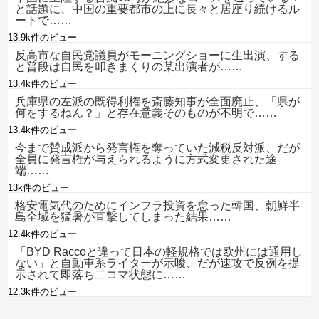
と話題に、中国の重要都市の上に長々と居座り続けるル
ートで……
13.9k件のビュー
反高市な自民党議員がモーニングショーに生出演、する
と普段は自民を叩きまくりの某出演者が……
13.4k件のビュー
兵庫県の左派の既得利権を斎藤知事が全面廃止、「県が
何をするねん？」と存在意義そのものが不明で……
13.4k件のビュー
今まで賛成派から発言権を奪っていた減税反対派、だが
全員に発言権が与えられるように方式変更された途
端……
13k件のビュー
格安電気代のためにインフラ投資を怠った韓国、朝鮮半
島全域を猛暑が直撃してしまった結果……
12.4k件のビュー
「BYD Raccoと違って日本の軽規格では欧州には通用し
ない」と自動車系ライターが示唆、だが速攻で反例を提
示されて即落ち二コマ状態に……
12.3k件のビュー