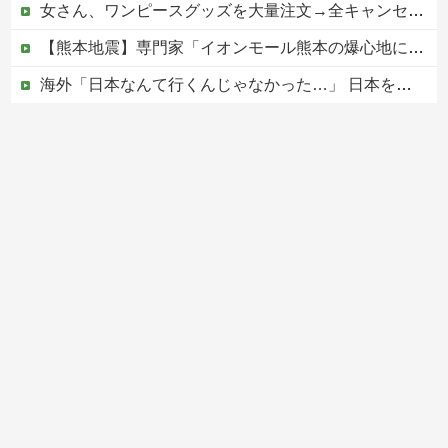
女さん、ワンピースグッズを大量注文→全キャンセルで逮捕ｗｗｗ
【熊本地震】専門家「イオンモール熊本の爆心地に…喫煙所と自販機」警察・消防「」←これ・・・
海外「日本なんて行くんじゃなかった…」 日本を知ってしまったディズニー信者、帰国後『本家』に失望する事態に
ウクライナ、ついに力尽きる
【移民政策反対】イオンの売り場で唐揚げを食う中国人の子供
Powered by livedoor 相互RSS