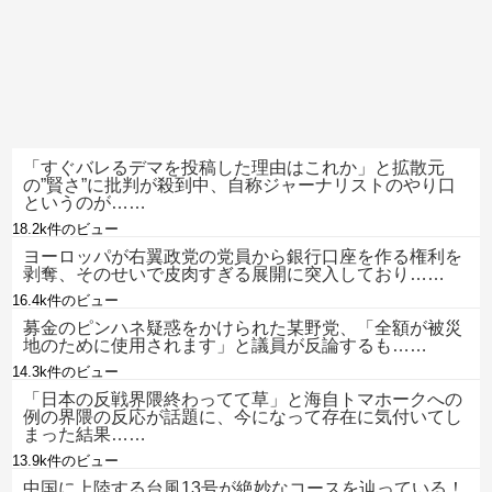
「すぐバレるデマを投稿した理由はこれか」と拡散元
の”賢さ”に批判が殺到中、自称ジャーナリストのやり口
というのが……
18.2k件のビュー
ヨーロッパが右翼政党の党員から銀行口座を作る権利を
剥奪、そのせいで皮肉すぎる展開に突入しており……
16.4k件のビュー
募金のピンハネ疑惑をかけられた某野党、「全額が被災
地のために使用されます」と議員が反論するも……
14.3k件のビュー
「日本の反戦界隈終わってて草」と海自トマホークへの
例の界隈の反応が話題に、今になって存在に気付いてし
まった結果……
13.9k件のビュー
中国に上陸する台風13号が絶妙なコースを辿っている！