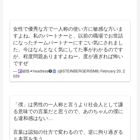
女性で優秀な方で一人称の使い方に敏感な方いま
すよね。私のパートナーと、以前の職場でお世話
になったチームパートナーにすごい気にされまし
た。今はなんとなく気にしてた事がわかるのです
が、程度問題ありますよねー。度が過ぎれば怖い
ですぜ
—
頓悟✴︎headless❾
(@STEINBERGERISM8)
February 20, 2
026
「僕」は男性の一人称と言うより社会人として謙
る意味での言葉だと思うので、あのちゃんの僕に
も違和感はない…
言葉は認知の仕方で変わるので、逆に拘り過ぎる
と本質を失う…