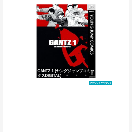
1位
ウクライナ、ついに力尽きる
中露軍艦4隻が“日本一周”
【移民政策反対】イオンの売り場で唐揚げを食う中国人の子供
GANTZ 1 (ヤングジャンプコミッ
クスDIGITAL)
価格：¥100
Powered by livedoor 相互RSS