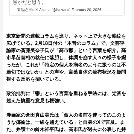
愚かだと思う。
— 東浩紀 Hiroki Azuma (@hazuma)
February 20, 2026
東京新聞の連載コラムを巡り、ネット上で大きな波紋を
広げている。2月18日付の「本音のコラム」で、文芸評
論家の斎藤美奈子氏が「高市鬱」という言葉を紹介。高
市早苗首相の就任に落胆し、体調を崩す人々の様子を綴
ったが、これが「特定の個人を病名のように扱うのは不
適切ではないか」との声や、言葉自体の流布状況を疑問
視する反応を招いている。
政治批判に「鬱」という言葉を重ねる手法には、党派を
超えた慎重な意見も根強い。
漫画家の倉田真由美氏は「個人の名前を使ってのこのよ
うな揶揄は、一線を越えている」と自身のXで言及。ま
た、弁護士の鈴木祥平氏は、高市氏が過去に公表した持