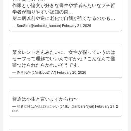
作家とか論文が好きな書生や学者みたいなプチ哲
学者が陥りやすい認知の罠…
厨ニ病以前や逆に老化で自我が強くなるのかも…
— SonSin (@animate_human)
February 21, 2026
某タレントさんみたいに、女性が僕っていうのは
セーフって理解でいいんですかね？こんなんで難
癖つけられたらかわいそうです。
— みきおか (@mikiou2177)
February 20, 2026
普通は小生と言いますからね〜
— 弱者女性はがんばれにゃい (@JkJ_GanbareNyai)
February 21, 2
026