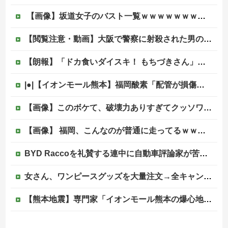
【画像】坂道女子のバスト一覧ｗｗｗｗｗｗｗｗｗｗｗｗwｗｗｗｗ
【閲覧注意・動画】大阪で警察に射殺された男の動画、エグい 撃たれてから叫びながら苦しみもがいて死ぬ
【朗報】「ドカ食いダイスキ！ もちづきさん」アニメ化！これも露悪漫画なの？
|●|【イオンモール熊本】福岡酸素「配管が損傷しガス漏れ、着火した可能性」高圧ガス保安法などに基づき、経産省に報告
【画像】このボケて、破壊力ありすぎてクッソワロタｗｗｗｗｗｗｗｗｗ他
【画像】 福岡、こんなのが普通に走ってるｗｗｗｗｗｗｗｗｗｗｗｗｗｗｗｗｗｗｗｗｗｗｗｗｗｗｗｗｗｗｗｗｗｗｗｗｗｗｗｗ
BYD Raccoを礼賛する連中に自動車評論家が苦言、その投稿に雉で有名な別評論家が噛みついてしまい……
女さん、ワンピースグッズを大量注文→全キャンセルで逮捕ｗｗｗ
【熊本地震】専門家「イオンモール熊本の爆心地に…喫煙所と自販機」警察・消防「」←これ・・・
海外「日本なんて行くんじゃなかった…」 日本を知ってしまったディズニー信者、帰国後『本家』に失望する事態に