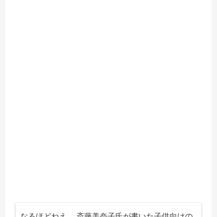
なるほどねえ。 斎藤美奈子氏が書いた子供向けの