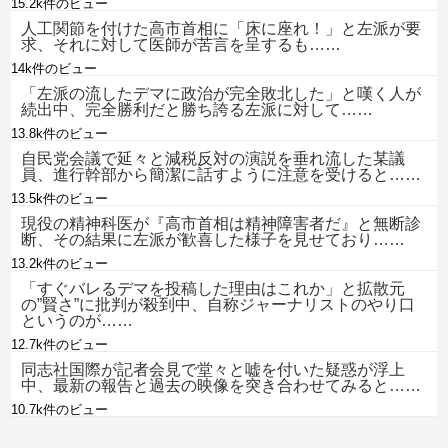
15.2k件のビュー
人工関節を付けた高市首相に「床に座れ！」と左派が要
求、それに対して医師が苦言を呈するも……
14k件のビュー
「左派の流したデマに政治が完全敗北した」と嘆く人が
続出中、完全勝利だと勝ち誇る左派に対して……
13.8k件のビュー
自民党会議で延々と減税反対の演説を垂れ流した某議
員、進行幹部から簡潔に話すように注意を受けると……
13.5k件のビュー
現役の精神科医が『高市首相は精神障害者だ』と無断診
断、その結果に左派が歓喜した様子を見せており……
13.2k件のビュー
「すぐバレるデマを投稿した理由はこれか」と拡散元
の”賢さ”に批判が殺到中、自称ジャーナリストのやり口
というのが……
12.7k件のビュー
同志社国際が記者会見で堂々と嘘を付いた疑惑が浮上
中、最新の報告と過去の映像を突き合わせてみると……
10.7k件のビュー