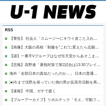
RSS
【警告】 社会人「スムージーにキウイ皮ごと入れよ。これ美容にいいんだよね〜」→ 結果…
【画像】大阪の高校「制服を”これ”に変えたら志願者がめちゃくちゃ増えた」
【謎】一番手Vグループはなぜ任天堂からあそこまで寵愛されるんだ？
【悲報】高野連「暑熱対策で第2試合は13:30プレイボールや！」他
海外「全部日本の真似だったのか…」 日本の普通のテレビ番組が最新SNSの数十年先を行っていたと話題に
|●|今まで沈黙を保っていた例の男が反高市活動を再開した模様、財務省を手を組んでの返り咲きが狙いか？
【速報】 中国、ガチで逝く
【ブルーアーカイブ】リボルテック「モエ」可動フィギュア【近日予約開始】