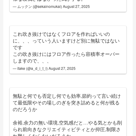
— ムックン (@sekainomukai)
August 27, 2025
これ吹き抜けではなくフロアを作ればいいの
に、、、っていう人いますけど別に無駄ではない
です
この吹き抜けにはフロア作ったら容積率オーバー
しますので、、、
— itake (@a_d_i_t_l)
August 27, 2025
無駄と何でも否定し何でも効率,節約って言い続け
て最低限やその場しのぎを突き詰めると何が残る
のだろうか
余裕,余力の無い環境,空気感だと…やる気とかも削
られ前向きなクリエイティビティとか抑圧,制限さ
れ難しくならないだろうか