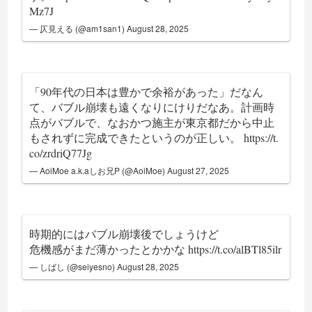
Mz7J
— 仄見える (@am1san1)
August 28, 2025
「90年代の日本は豊かで余裕があった」だなん
て、バブル崩壊も遠くなりにけりだなあ。計画時
点がバブルで、なおかつ施主が東京都だから中止
もされずに完成できたというのが正しい。
https://t.
co/zrdriQ77Jg
— AoiMoe a.k.aしお兄P (@AoiMoe)
August 27, 2025
時期的にはバブル崩壊後でしょうけど
危機感がまだ薄かったとかかな
https://t.co/alBTl85ilr
— しばし (@seiyesno)
August 28, 2025