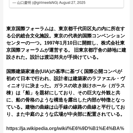
— 山口慶明 (@girlmeetsNG)
August 27, 2025
東京国際フォーラムは、東京都千代田区丸の内に所在す
る公的総合文化施設。東京の代表的国際コンベンション
センターの一つ。1997年1月10日に開館し、株式会社東
京国際フォーラムが運営する。 旧東京都庁舎の跡地に建
設された。設計は渡辺邦夫が手掛けている。
国際建築家連合(UIA)の基準に基づく国際公開コンペが
初めて日本で行われ、設計者は建築家のラファエル・ヴ
ィニオリに決まった。ガラスの吹き抜けホール（ガラス
棟）は「船」を題材にしており、その巨大な外観と共
に、船の骨格のような構造を露出した内部が特徴となっ
ている。建物の曲線は山手線の線路の曲線と平行してお
り、また中庭のような広場が中央部に配置されている。
https://ja.wikipedia.org/wiki/%E6%9D%B1%E4%BA%