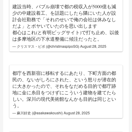
建設当時、バブル崩壊で都の税収入が5000億も減
少の中建設着工、を話題にしたら隣にいた人が設
計会社勤務で「それのせいで俺の会社は休みなし
だよ」とボヤいていたのを思い出します
都心はこれ(と有明ビッグサイト)で打ち止め、以後
は多摩地区の下水道整備に傾注だったと。
— クリスマス・ピポ (@christmaspipoSG)
August 28, 2025
都庁を西新宿に移転するにあたり、下町方面の都
民の、ないがしろにされた、という怒りが潜在的
に大きかったので、それをなだめる目的で都庁跡
地に金に糸目をつけずにこういう建物を建てたら
しい。深川の現代美術館なんかも目的は同じとい
う。
— 麻川好史 (@asakawakoushi)
August 28, 2025