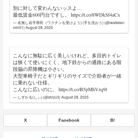
別に対して変わんないッスよ…
最低賃金600円台ですし。
https://t.co/8WDkSf4aCx
— 名無し岩手県民（ワクチンを受けよう) (手を洗おう) (@iwateken
min01)
August 28, 2025
こんなに無駄に広く美しいけれど、多目的トイレ
は狭くて使いにくく、地下鉄からの通路にある階
段脇の昇降機は小さい。
大型車椅子だとギリギリのサイズで介助者が一緒
に乗れない仕様。
こんなに広いのに。
https://t.co/B5pMhVzq9l
— しずかる(しぃ) (@shizu3)
August 28, 2025
X
Facebook
B!