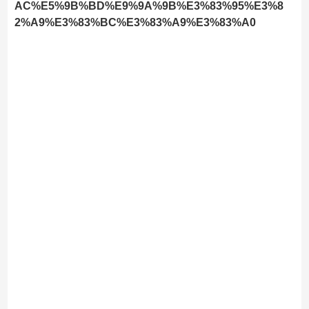
AC%E5%9B%BD%E9%9A%9B%E3%83%95%E3%8
2%A9%E3%83%BC%E3%83%A9%E3%83%A0