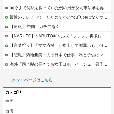
|●|今まで沈黙を保っていた例の男が反高市活動を再開した模様、財務省を手を組んでの返り咲きが狙いか？
最近のテレビって、ただのでかいYouTubeになりつつあるよな他
【速報】 中国、ガチで逝く
【NARUTO】NARUTOギャルズ「テンテン再販)」フィギュア【明日予約開始】
【言葉狩り】「ママ応援」が炎上して謝罪…もう何も言えない
【悲報】菊地亜美「夫は日本で仕事、私と子供はマレーシア、夫は毎月会いに来る」←これどう思う？
海外「同じ髪の長さでも女子はボーイッシュ、男子は女っぽい扱いになる」呼び名が逆転する境界線あるある…？
松のや「ママ応援企画」がなぜ許されない？「窮屈な世の中」に住む不幸、「尊重し合える社会」は遠ざかる一方
コメントページはこちら
【移民政策反対】イオンの売り場で唐揚げを食う中国人の子供
カテゴリー
中国
台湾