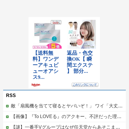
RSS
敵「扇風機を当てて寝るとヤバいぞ！」 ワイ「大丈夫やろｗｗｗ」扇風機ポチー
【画像】『To LOVEる』のアクキー、不評だった理由が明確すぎる
【謎】一番手Vグループはなぜ任天堂からあそこまで寵愛されるんだ？