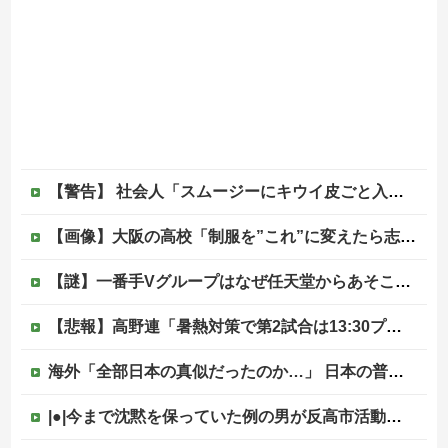
【警告】 社会人「スムージーにキウイ皮ごと入れよ。これ美容にいいんだよね〜」→ 結果…
【画像】大阪の高校「制服を”これ”に変えたら志願者がめちゃくちゃ増えた」
【謎】一番手Vグループはなぜ任天堂からあそこまで寵愛されるんだ？
【悲報】高野連「暑熱対策で第2試合は13:30プレイボールや！」他
海外「全部日本の真似だったのか…」 日本の普通のテレビ番組が最新SNSの数十年先を行っていたと話題に
|●|今まで沈黙を保っていた例の男が反高市活動を再開した模様、財務省を手を組んでの返り咲きが狙いか？