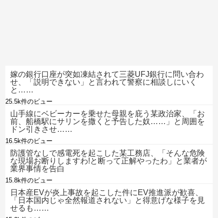
嫁の銀行口座が突如凍結されて三菱UFJ銀行に問い合わ
せ、「説明できない」と言われて警察に相談しにいく
と……
25.5k件のビュー
山手線にベビーカーを乗せた母親を庇う某政治家、「お
前、船橋駅にサリンを撒くと予告した奴……」と周囲を
ドン引きさせ……
16.5k件のビュー
防護管なしで感電死を起こした某工務店、「そんな危険
な現場お断りしますわ!と断って正解やったわ」と業者が
業界事情を告白
15.8k件のビュー
日本産EVが炎上事故を起こした件にEV推進派が歓喜、
「日本国内じゃ全然報道されない」と得意げな様子を見
せるも……