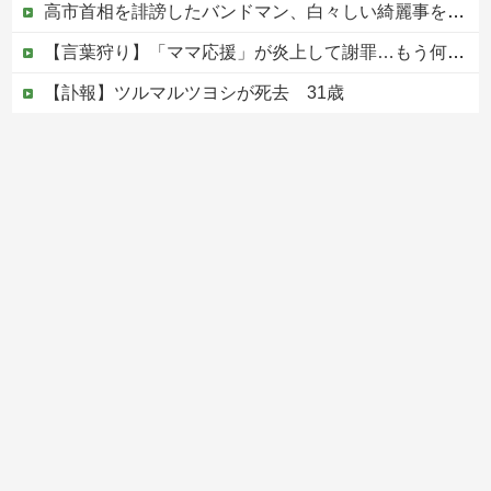
高市首相を誹謗したバンドマン、白々しい綺麗事を吐きまくっていたが実際の所業が発覚してしまい……
【言葉狩り】「ママ応援」が炎上して謝罪…もう何も言えない
【訃報】ツルマルツヨシが死去 31歳
【速報】元原爆資料館館長「もし可能なら修学旅行や平和学習の小学生に炎天下で腐敗した遺体の臭いを再現し嗅がせたい」
【移民政策反対】イオンの売り場で唐揚げを食う中国人の子供
Powered by livedoor 相互RSS