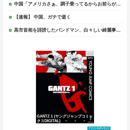
中国「アメリカさぁ、調子乗ってるからお前らが頼ってる軍用中国ドローン輸出禁止するわw」
【速報】 中国、ガチで逝く
高市首相を誹謗したバンドマン、白々しい綺麗事を吐きまくっていたが実際の所業が発覚してしまい……
【言葉狩り】「ママ応援」が炎上して謝罪…もう何も言えない
1位
【訃報】ツルマルツヨシが死去 31歳
【速報】元原爆資料館館長「もし可能なら修学旅行や平和学習の小学生に炎天下で腐敗した遺体の臭いを再現し嗅がせたい」
【移民政策反対】イオンの売り場で唐揚げを食う中国人の子供
GANTZ 1 (ヤングジャンプコミッ
クスDIGITAL)