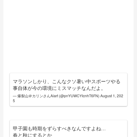
マラソンしかり、こんなクソ暑い中スポーツやる
事自体が今の環境にミスマッチなんだよ。
— 爆裂山＠カリンさんAiart (@pnYUWCYIcnhT6FN)
August 1, 202
5
甲子園も時期をずらすべきなんですよね…
春と秋にするとか