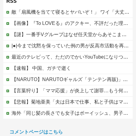
RSS
敵「扇風機を当てて寝るとヤバいぞ！」 ワイ「大丈夫やろｗｗｗ」扇風機ポチー
【画像】『To LOVEる』のアクキー、不評だった理由が明確すぎる
【謎】一番手Vグループはなぜ任天堂からあそこまで寵愛されるんだ？
|●|今まで沈黙を保っていた例の男が反高市活動を再開した模様、財務省を手を組んでの返り咲きが狙いか？
最近のテレビって、ただのでかいYouTubeになりつつあるよな他
【速報】 中国、ガチで逝く
【NARUTO】NARUTOギャルズ「テンテン再販)」フィギュア【明日予約開始】
【言葉狩り】「ママ応援」が炎上して謝罪…もう何も言えない
【悲報】菊地亜美「夫は日本で仕事、私と子供はマレーシア、夫は毎月会いに来る」←これどう思う？
海外「同じ髪の長さでも女子はボーイッシュ、男子は女っぽい扱いになる」呼び名が逆転する境界線あるある…？
松のや「ママ応援企画」がなぜ許されない？「窮屈な世の中」に住む不幸、「尊重し合える社会」は遠ざかる一方
コメントページはこちら
【移民政策反対】イオンの売り場で唐揚げを食う中国人の子供