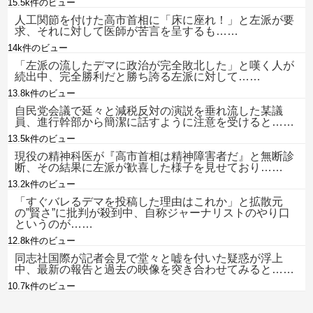
15.5k件のビュー
人工関節を付けた高市首相に「床に座れ！」と左派が要
求、それに対して医師が苦言を呈するも……
14k件のビュー
「左派の流したデマに政治が完全敗北した」と嘆く人が
続出中、完全勝利だと勝ち誇る左派に対して……
13.8k件のビュー
自民党会議で延々と減税反対の演説を垂れ流した某議
員、進行幹部から簡潔に話すように注意を受けると……
13.5k件のビュー
現役の精神科医が『高市首相は精神障害者だ』と無断診
断、その結果に左派が歓喜した様子を見せており……
13.2k件のビュー
「すぐバレるデマを投稿した理由はこれか」と拡散元
の”賢さ”に批判が殺到中、自称ジャーナリストのやり口
というのが……
12.8k件のビュー
同志社国際が記者会見で堂々と嘘を付いた疑惑が浮上
中、最新の報告と過去の映像を突き合わせてみると……
10.7k件のビュー