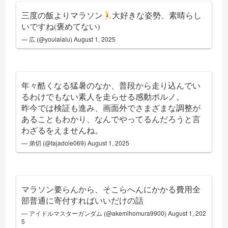
三度の飯よりマラソン
大好きな姿勢、素晴らし
いですね(褒めてない)
— 広 (@youlalalu)
August 1, 2025
年々酷くなる猛暑のなか、普段から走り込んでい
るわけでもない素人を走らせる感動ポルノ。
昨今では検証も進み、画面外でさまざまな調整が
あることもわかり、なんでやってるんだろうと言
わざるをえませんね。
— 弟切 (@tajadole069)
August 1, 2025
マラソン要らんから、そこらへんにかかる費用全
部普通に寄付すればいいだけの話
— アイドルマスターガンダム (@akemihomura9900)
August 1, 202
5