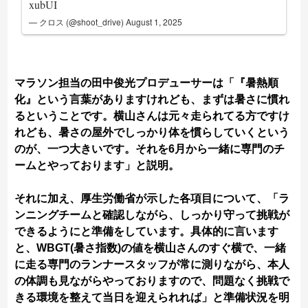
xubUI
— クロス (@shoot_drive)
August 1, 2025
マラソン担当の田中俊光プロデューサーは「『暑熱順
化』という言葉がありますけれども、まずは暑さに慣れ
るということです。横山さんは元々走られてる方ですけ
れども、暑さの屋外でしっかり体を慣らしていくという
のが、一つ大きいです。それを6月から一緒に専門のチ
ームとやっております」と説明。
それに加え、厚生労働省が示した各項目について、「ラ
ンニングチームと確認しながら、しっかり守って挑戦が
できるようにと準備をしています。具体的に言います
と、WBGT(暑さ指数)の値を横山さんのすぐ横で、一緒
に走る専門のランナースタッフが常に測りながら、本人
の体調も見ながらやっておりますので、問題なく挑戦で
きる環境を整えて当日を迎えられれば」と準備状況を明