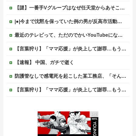
【謎】一番手Vグループはなぜ任天堂からあそこまで寵愛されるんだ？
|●|今まで沈黙を保っていた例の男が反高市活動を再開した模様、財務省を手を組んでの返り咲きが狙いか？
最近のテレビって、ただのでかいYouTubeになりつつあるよな他
【言葉狩り】「ママ応援」が炎上して謝罪…もう何も言えない
【速報】 中国、ガチで逝く
防護管なしで感電死を起こした某工務店、「そんな危険な現場お断りしますわ!と断って正解やったわ」と業者が業界事情を告白
【言葉狩り】「ママ応援」が炎上して謝罪…もう何も言えない
【悲報】菊地亜美「夫は日本で仕事、私と子供はマレーシア、夫は毎月会いに来る」←これどう思う？
1位
海外「同じ髪の長さでも女子はボーイッシュ、男子は女っぽい扱いになる」呼び名が逆転する境界線あるある…？
松のや「ママ応援企画」がなぜ許されない？「窮屈な世の中」に住む不幸、「尊重し合える社会」は遠ざかる一方