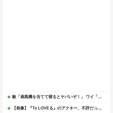
敵「扇風機を当てて寝るとヤバいぞ！」 ワイ「大丈夫やろｗｗｗ」扇風機ポチー
【画像】『To LOVEる』のアクキー、不評だった理由が明確すぎる