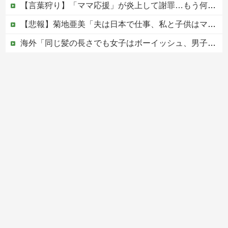
【言葉狩り】「ママ応援」が炎上して謝罪…もう何も言えない
【悲報】菊地亜美「夫は日本で仕事、私と子供はマレーシア、夫は毎月会いに来る」←これどう思う？
海外「同じ髪の長さでも女子はボーイッシュ、男子は女っぽい扱いになる」呼び名が逆転する境界線あるある…？
松のや「ママ応援企画」がなぜ許されない？「窮屈な世の中」に住む不幸、「尊重し合える社会」は遠ざかる一方
【移民政策反対】イオンの売り場で唐揚げを食う中国人の子供
Powered by livedoor 相互RSS