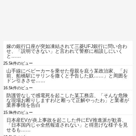
嫁の銀行口座が突如凍結されて三菱UFJ銀行に問い合わ
せ、「説明できない」と言われて警察に相談しにいく
と……
25.5k件のビュー
山手線にベビーカーを乗せた母親を庇う某政治家、「お
前、船橋駅にサリンを撒くと予告した奴……」と周囲を
ドン引きさせ……
16.5k件のビュー
防護管なしで感電死を起こした某工務店、「そんな危険
な現場お断りしますわ!と断って正解やったわ」と業者が
業界事情を告白
15.9k件のビュー
日本産EVが炎上事故を起こした件にEV推進派が歓喜、
「日本国内じゃ全然報道されない」と得意げな様子を見
せるも……