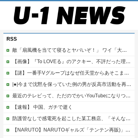
RSS
敵「扇風機を当てて寝るとヤバいぞ！」 ワイ「大丈夫やろｗｗｗ」扇風機ポチー
【画像】『To LOVEる』のアクキー、不評だった理由が明確すぎる
【謎】一番手Vグループはなぜ任天堂からあそこまで寵愛されるんだ？
|●|今まで沈黙を保っていた例の男が反高市活動を再開した模様、財務省を手を組んでの返り咲きが狙いか？
最近のテレビって、ただのでかいYouTubeになりつつあるよな他
【速報】 中国、ガチで逝く
防護管なしで感電死を起こした某工務店、「そんな危険な現場お断りしますわ!と断って正解やったわ」と業者が業界事情を告白
【NARUTO】NARUTOギャルズ「テンテン再販)」フィギュア【明日予約開始】