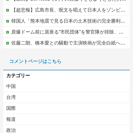
【超悲報】広島市長、呪文を唱えて日本人をゾンビ化させていると非難されてしまう
韓国人「熊本地震で見る日本の土木技術の完全勝利をご覧ください」→「これはすごいわ」「こういうのを見ると日本人は何か適当に作る感じがしない・・・」...
原爆ドーム前に居座る”市民団体”を警官隊が排除、その瞬間に周囲で見守っていた観客たちが……
佐藤二朗、橋本愛との騒動で主演映画が完全白紙へｗｗｗｗｗ
PTA会長「PTA参加拒否した親へ最終警告。こうなってもいい？」
コメントページはこちら
中国の海水浴場の映像があまりにも・・・
カテゴリー
中国
台湾
国際
報道
Powered by livedoor 相互RSS
政治