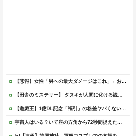
【悲報】女性「男への最大ダメージはこれ」←お前ら耐えられる？
【田舎のミステリー】 タヌキが人間に化ける説、これ多分マジ
【遊戯王】1億DL記念「福引」の格差ヤバくない！？
宇宙人はいる？いて座の方角から72秒間捉えた強い電波、50年間正体分からぬ「Wow！信号」他
|●|【速報】靖国神社、軍服コスプレでの参拝を禁止へ