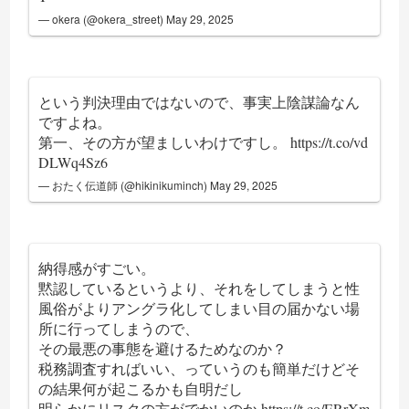
— okera (@okera_street)
May 29, 2025
という判決理由ではないので、事実上陰謀論なん
ですよね。
第一、その方が望ましいわけですし。
https://t.co/vd
DLWq4Sz6
— おたく伝道師 (@hikinikuminch)
May 29, 2025
納得感がすごい。
黙認しているというより、それをしてしまうと性
風俗がよりアングラ化してしまい目の届かない場
所に行ってしまうので、
その最悪の事態を避けるためなのか？
税務調査すればいい、っていうのも簡単だけどそ
の結果何が起こるかも自明だし
明らかにリスクの方がでかいのか
https://t.co/ERrXm