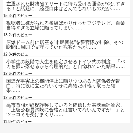
左遷された財務省エリートに待ち受ける運命がやばすぎ
る！と話題に、経歴自体はとんでもないものだが……
15.3k件のビュー
視聴者に嫌がられる番組ばかり作ったフジテレビ、自業
自得すぎる立場に陥ってしまい……
13.2k件のビュー
原爆ドーム前に居座る”市民団体”を警官隊が排除、その
瞬間に周囲で見守っていた観客たちが……
12.8k件のビュー
小学生の段階で人生を確定させるドイツ式の制度、「バ
カを振い落せるから合理的だ」と自惚れていた結果……
12.6k件のビュー
国連が事実上の機能停止に陥りつつあると関係者が告
白、特に役に立たないくせに高給だけ毟り取った結
果……
12.5k件のビュー
高市首相が経歴詐称していると確信した某映画評論家、
「上級公務員試験に合格とは書いてないんですが…」と
ツッコミを受けまくり……
11.9k件のビュー