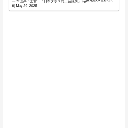
— 帝国兵下士官 「日本ダボス商工会議所」 (@teramotoMa3902
6)
May 29, 2025