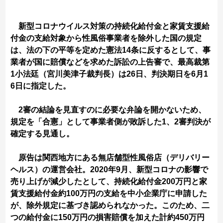
新型コロナウイルス対策の持続化給付金と家賃支援給
付金の支給対象から性風俗事業者を除外した国の規定
は、法の下の平等を定めた憲法14条に反するとして、事
業者が国に賠償などを求めた訴訟の上告審で、最高裁第
1小法廷（宮川美津子裁判長）は26日、判決期日を6月1
6日に指定した。
2審の結論を見直すのに必要な弁論を開かないため、
規定を「合憲」として事業者側が敗訴した1、2審判決が
確定する見通し。
原告は関西地方にある無店舗型性風俗店（デリバリー
ヘルス）の運営会社。2020年9月、新型コロナの影響で
売り上げが減少したとして、持続化給付金200万円と家
賃支援給付金約100万円の支給を中小企業庁に申請した
が、除外規定に基づき認められなかった。このため、二
つの給付金に150万円の損害賠償を加えた計約450万円