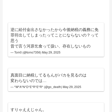
逆に給付金出さなかったから今後納税の義務に免
罪符出してしまったってことにならないの？って
思う
昔で言う河原乞食って扱い、存在しないもの
— Tom0 (@tomo7356)
May 29, 2025
真面目に納税してるもんがバカを見るのは
変わらないのでは…
— *W*A*N*D*E*R*E*R* (@go_death)
May 29, 2025
すりゃええじゃん。