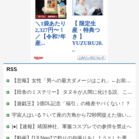
RSS
【悲報】女性「男への最大ダメージはこれ」←お前ら耐えられる？
【田舎のミステリー】 タヌキが人間に化ける説、これ多分マジ
【遊戯王】1億DL記念「福引」の格差ヤバくない！？
宇宙人はいる？いて座の方角から72秒間捉えた強い電波、50年間正体分からぬ「Wow！信号」他
|●|【速報】靖国神社、軍服コスプレでの参拝を禁止へ
【動画】DJI Neo2で釣りの自撮りをしようとした男の悲劇（ノ∇`）