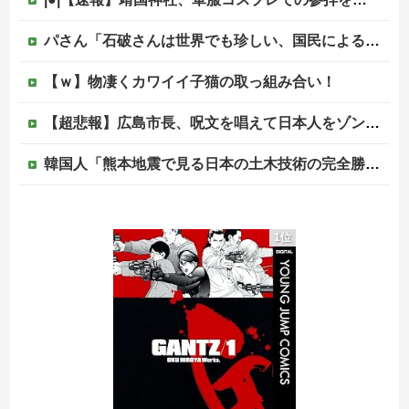
パさん「石破さんは世界でも珍しい、国民による石破辞めるなデモが自然発生した総理大臣です」
【ｗ】物凄くカワイイ子猫の取っ組み合い！
【超悲報】広島市長、呪文を唱えて日本人をゾンビ化させていると非難されてしまう
韓国人「熊本地震で見る日本の土木技術の完全勝利をご覧ください」→「これはすごいわ」「こういうのを見ると日本人は何か適当に作る感じがしない・・・」...
原爆ドーム前に居座る”市民団体”を警官隊が排除、その瞬間に周囲で見守っていた観客たちが……
1位
佐藤二朗、橋本愛との騒動で主演映画が完全白紙へｗｗｗｗｗ
PTA会長「PTA参加拒否した親へ最終警告。こうなってもいい？」
中国の海水浴場の映像があまりにも・・・