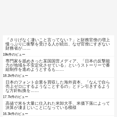
「さりげなく凄いこと言ってない？」と財務官僚の増上
慢っぷりに衝撃を受ける人が続出、なぜ官僚にすぎない
財務省が……
19k件のビュー
専門家を舐めきった某国国営メディア、「日本の反撃能
力が地域を不安定化させている」というストーリーで番
組制作を進めようとするも……
18.2k件のビュー
日本のフォント企業を買収した海外資本、「なんで自ら
売上ゼロにするようなことするの」とドン引きするよう
な方針転換を……
17.7k件のビュー
高値で米を大量に仕入れた米卸大手、米価下落によって
決算が凄まじいことになっている模様
16.3k件のビュー