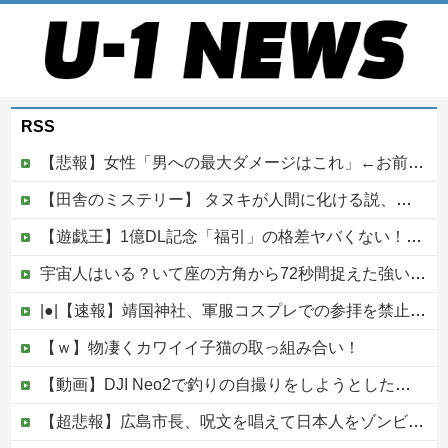
RSS
【悲報】女性「男への最大ダメージはこれ」←お前ら耐えられる？
【田舎のミステリー】 タヌキが人間に化ける説、これ多分マジ
【遊戯王】1億DL記念「福引」の格差ヤバくない！？
宇宙人はいる？いて座の方角から72秒間捉えた強い電波、50年間正体分からぬ「Wow！信号」他
|●|【速報】靖国神社、軍服コスプレでの参拝を禁止へ
【ｗ】物凄くカワイイ子猫の取っ組み合い！
【動画】DJI Neo2で釣りの自撮りをしようとした男の悲劇（ノ∇`）
【超悲報】広島市長、呪文を唱えて日本人をゾンビ化させていると非難されてしまう