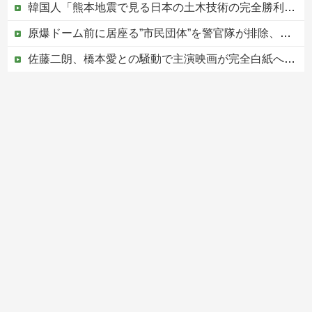
韓国人「熊本地震で見る日本の土木技術の完全勝利をご覧ください」→「これはすごいわ」「こういうのを見ると日本人は何か適当に作る感じがしない・・・」...
原爆ドーム前に居座る”市民団体”を警官隊が排除、その瞬間に周囲で見守っていた観客たちが……
佐藤二朗、橋本愛との騒動で主演映画が完全白紙へｗｗｗｗｗ
PTA会長「PTA参加拒否した親へ最終警告。こうなってもいい？」
中国の海水浴場の映像があまりにも・・・
Powered by livedoor 相互RSS