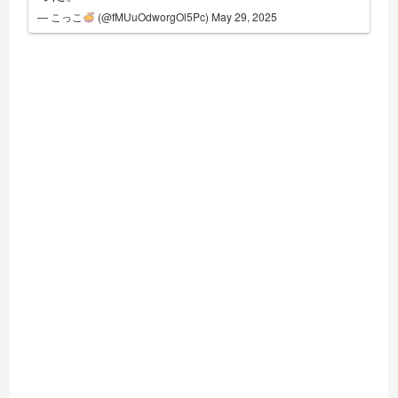
— こっこ
(@fMUuOdworgOl5Pc)
May 29, 2025