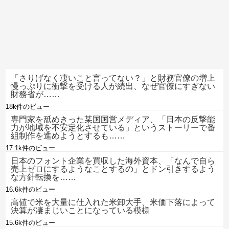
「さりげなく凄いこと言ってない？」と財務官僚の増上
慢っぷりに衝撃を受ける人が続出、なぜ官僚にすぎない
財務省が……
18k件のビュー
専門家を舐めきった某国国営メディア、「日本の反撃能
力が地域を不安定化させている」というストーリーで番
組制作を進めようとするも……
17.1k件のビュー
日本のフォント企業を買収した海外資本、「なんで自ら
売上ゼロにするようなことするの」とドン引きするよう
な方針転換を……
16.6k件のビュー
高値で米を大量に仕入れた米卸大手、米価下落によって
決算が凄まじいことになっている模様
15.6k件のビュー