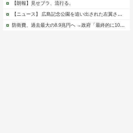
【朗報】見せブラ、流行る。
【ニュース】 広島記念公園を追い出された左翼さん、流石にキモすぎて炎上
防衛費、過去最大の8.9兆円へ →政府「最終的に10兆円規模になる可能性」
PTA会長「PTA参加拒否した親へ最終警告。こうなってもいい？」
【なんで】竹島ソングを歌う韓国アイドルグループが待望の日本デビュー
Powered by livedoor 相互RSS