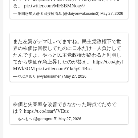
る。
pic.twitter.com/MFSBMNoay9
— 第四惑星人@８回接種済み (@daiyonwakuseim2)
May 27, 2026
また左翼がデマ吐いてますね。民主党政権下で世
界の株価は回復してたのに日本だけ一人負けして
たんですよ。やっと民主党政権が終わると判明し
てから株価が急上昇したのが答え。
https://t.co/qbyJ
MWk3OM
pic.twitter.com/YIa5pC4Bsc
— やぶさめり (@yabusameri)
May 27, 2026
株価と失業率を改善できなかった時点でだめで
は？
https://t.co/irsarVVEuz
— もへもへ (@gerogeroR)
May 27, 2026