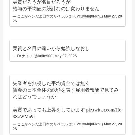
実質だろうが名目だろうが
給与の平均値の統計なのは変わりません
— ここがヘンだよ日本のリベラル (@i0VcBy6iaj0NxhL)
May 27, 20
26
実質と名目の違いから勉強しなおし
— Dr.ナイフ (@knife900)
May 27, 2026
失業者を無視した平均賃金では無く
賃金の日本全体の総額を表す雇用者報酬で見てみ
ればどうでしょうか
実質であっても上昇をしています
pic.twitter.com/Ho
8ScWMu9j
— ここがヘンだよ日本のリベラル (@i0VcBy6iaj0NxhL)
May 27, 20
26