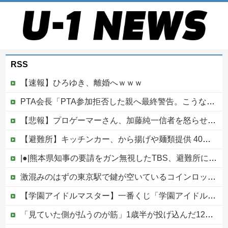
RSS
【速報】ひろゆき、離婚へｗｗｗ
PTA会長「PTA参加拒否した親へ最終警告。こうなってもいい？」
【悲報】プロゲーマーさん、加藤純一信者を怒らせてしまった結果、好き嫌い5位にwwwwwwww
【避難所】キッチンカー、から揚げや麺類提供 40代女性「最高、パン中心の生活には飽き飽きしていて、野菜不足も感じていた」→時事通信タイトル「パンに飽き飽き」他
|●|熊本県知事の要請をガン無視したTBS、避難所に取材班が押し入ってプライバシーに全く配慮しない報道を……
激混みのはずの東京駅で鍵が空いているコインロッカーが散見、「ラッキー」と思って中を確認してみると……
【学園アイドルマスター】一番くじ「学園アイドルマスター Part7」12月発売決定
「見ていた側が払うのが筋」1歳半が投げ込んだ12万円のスマホ、半額提示した母親は冷たい？