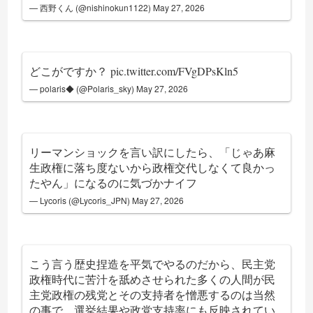
— 西野くん (@nishinokun1122)
May 27, 2026
どこがですか？
pic.twitter.com/FVgDPsKln5
— polaris◆ (@Polaris_sky)
May 27, 2026
リーマンショックを言い訳にしたら、「じゃあ麻
生政権に落ち度ないから政権交代しなくて良かっ
たやん」になるのに気づかナイフ
— Lycoris (@Lycoris_JPN)
May 27, 2026
こう言う歴史捏造を平気でやるのだから、民主党
政権時代に苦汁を舐めさせられた多くの人間が民
主党政権の残党とその支持者を憎悪するのは当然
の事で、選挙結果や政党支持率にも反映されてい