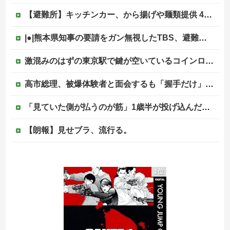
【避難所】キッチンカー、から揚げや麺類提供 40代女性「最高、パン中心の生活には飽き飽きしていて、野菜不足も感じていた」→時事通信タイトル「パンに飽き飽き」他
|●|熊本県知事の要請をガン無視したTBS、避難所に取材班が押し入ってプライバシーに全く配慮しない報道を……
激混みのはずの東京駅で鍵が空いているコインロッカーが散見、「ラッキー」と思って中を確認してみると……
高市総理、被爆体験者と面会するも「握手だけ」←何のために会うんだよ…
「見ていた側が払うのが筋」1歳半が投げ込んだ12万円のスマホ、半額提示した母親は冷たい？
【朗報】見せブラ、流行る。
【ニュース】 広島記念公園を追い出された左翼さん、流石にキモすぎて炎上
1位
防衛費、過去最大の8.9兆円へ →政府「最終的に10兆円規模になる可能性」
PTA会長「PTA参加拒否した親へ最終警告。こうなってもいい？」
【なんで】竹島ソングを歌う韓国アイドルグループが待望の日本デビュー