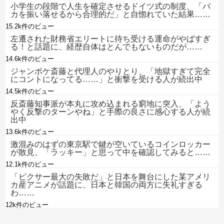
小学生の段階で人生を確定させるドイツ式の制度、「バ
カを振い落せるから合理的だ」と自惚れていた結果……
15.2k件のビュー
左遷された財務省エリートに待ち受ける運命がやばすぎ
る！と話題に、経歴自体はとんでもないものだが……
14.6k件のビュー
ジャンポケ斎藤と代理人のやりとり、「地獄すぎて完全
にコントになってる……」と衝撃を受ける人が続出中
14.5k件のビュー
反斎藤知事派が本丸に攻め込まれる窮地に突入、「よう
やく反撃のターンやね」と手際の良さに感心する人が続
出中
13.6k件のビュー
激混みのはずの東京駅で鍵が空いているコインロッカー
が散見、「ラッキー」と思って中を確認してみると……
12.1k件のビュー
「ピクサー最大の失敗だ」と日本を舞台にした某アメリ
カ産アニメが話題に、日本と韓国の両方に失礼すぎる
わ……
12k件のビュー