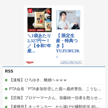
RSS
【速報】ひろゆき、離婚へｗｗｗ
PTA会長「PTA参加拒否した親へ最終警告。こうなってもいい？」
【悲報】プロゲーマーさん、加藤純一信者を怒らせてしまった結果、好き嫌い5位にwwwwwwww
【避難所】キッチンカー、から揚げや麺類提供 40代女性「最高、パン中心の生活には飽き飽きしていて、野菜不足も感じていた」→時事通信タイトル「パンに飽き飽き」他