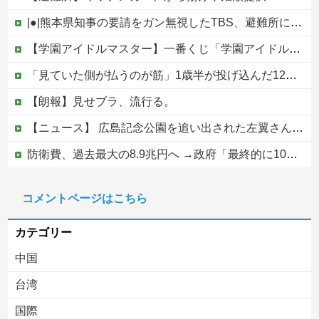
|●|熊本県知事の要請をガン無視したTBS、避難所に取材班が押し入ってプライバシーに全く配慮しない報道を……
【学園アイドルマスター】一番くじ「学園アイドルマスター Part7」12月発売決定
「見ていた側が払うのが筋」1歳半が投げ込んだ12万円のスマホ、半額提示した母親は冷たい？
【朗報】見せブラ、流行る。
【ニュース】 広島記念公園を追い出された左翼さん、流石にキモすぎて炎上
防衛費、過去最大の8.9兆円へ →政府「最終的に10兆円規模になる可能性」
PTA会長「PTA参加拒否した親へ最終警告。こうなってもいい？」
コメントページはこちら
【なんで】竹島ソングを歌う韓国アイドルグループが待望の日本デビュー
カテゴリー
中国
台湾
国際