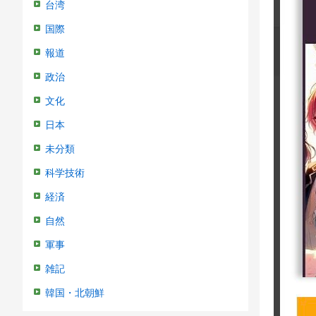
台湾
国際
報道
政治
文化
日本
未分類
科学技術
経済
自然
軍事
雑記
韓国・北朝鮮