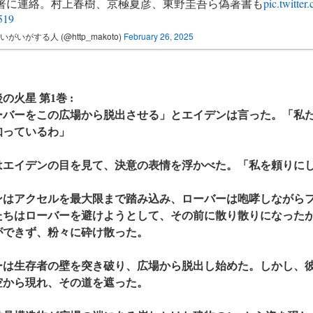
署に連絡。村上春樹、京極夏彦、東野圭吾ら偽著書も
pic.twitte
519
いがいがする人 (@http_makoto)
February 26, 2025
後の火星 第1巻 :
ーバーをこの広場から脱出させる」とエイデンは言った。「私
知っているわ」
はエイデンの目を見て、決意の表情を浮かべた。「私を頼りに
ンはアクセルを最大限まで踏み込み、ローバーは咆哮しながら
たちはローバーを避けようとして、その前に散り散りになった
ができず、粉々に砕け散った。
ーは生存者の壁を突き破り、広場から脱出し始めた。しかし、
空から現れ、その道を遮った。