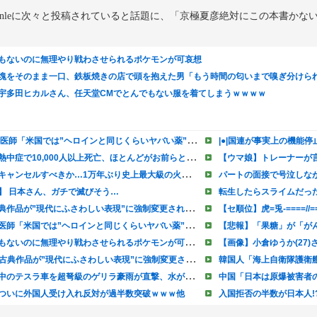
dnleに次々と投稿されていると話題に、「京極夏彦絶対にこの本書かな