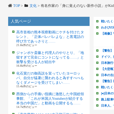
TOP
>
文化
>
有名作家の「身に覚えのない新作小説」がKi
人気ページ
高市首相の熊本視察動画にケチを付けたタ
レント、「正体バレバレよな」と黒電話の
呼び方であっさりと……
21.6k件のビュー
ジャンポケ斎藤と代理人のやりとり、「地
獄すぎて完全にコントになってる……」と
衝撃を受ける人が続出中
16.8k件のビュー
化石賞だの御高説を宣っていたヨーロッ
パ、自分が猛暑に襲われると為すすべべも
なくダメージを受けてしまい……
15.4k件のビュー
西側からの手痛い指摘に激怒した中国総領
事館、「これが米国人Youtuberが紹介する
本当の中国だ」と動画を公開するも……
14.7k件のビュー