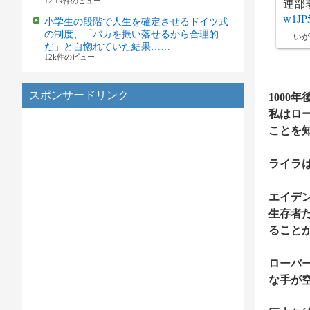
連部
12.1k件のビュー
w1JP
小学生の段階で人生を確定させるドイツ式
の制度、「バカを振い落せるから合理的
— いが
だ」と自惚れていた結果……
12k件のビュー
スポンサードリンク
1000年
私はロ
ことを
ライラ
エイデ
生存者
ること
ローバ
な手が