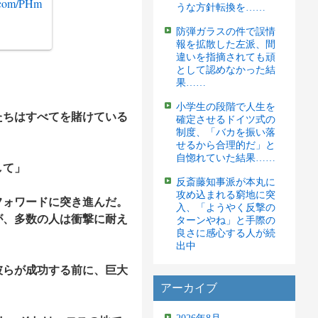
r.com/PHm
うな方針転換を……
防弾ガラスの件で誤情
報を拡散した左派、間
違いを指摘されても頑
として認めなかった結
果……
小学生の段階で人生を
たちはすべてを賭けている
確定させるドイツ式の
制度、「バカを振い落
せるから合理的だ」と
自惚れていた結果……
して」
反斎藤知事派が本丸に
攻め込まれる窮地に突
フォワードに突き進んだ。
入、「ようやく反撃の
が、多数の人は衝撃に耐え
ターンやね」と手際の
良さに感心する人が続
出中
彼らが成功する前に、巨大
アーカイブ