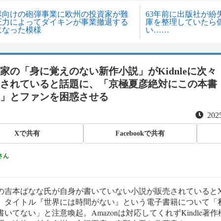
隊向けの砲弾事業に欧州の投資家が難
63年前に出版社が紛
圧力によってダイキンが事業撤退する
庫を整理していたら
になった模様
い……
家の「身に覚えのない新作小説」がKidnleに次々
されていると話題に、「京極夏彦絶対にこの本書
」とファンを困惑させる
2025
Xで共有
Facebookで共有
さん
の吉本ばなな氏が自身が書いていない小説が販売されていると
。タイトル『世界には時間がない』という電子書籍について「
書いてない」と注意喚起。Amazonは対応してくれずKindle著