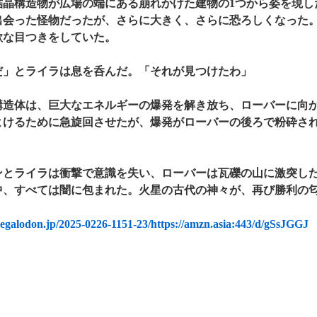
結晶構造物が広場の端にある崩れかけた建物の1つから姿を現し
出会った怪物だったが、さらに大きく、さらに恐ろしくなった
欲な目つきをしていた。
だ」とライラは息を呑んだ。「それが見つけたわ」
構造体は、巨大なエネルギーの爆発を解き放ち、ローバーに向
よけるために急旋回させたが、爆発がローバーの後ろで粉砕さ
ンとライラは衝撃で意識を失い、ローバーは瓦礫の山に激突し
中、すべては闇に包まれた。火星の古代の神々が、再び勝利の
megalodon.jp/2025-0226-1151-23/https://amzn.asia:443/d/gSsJGGJ