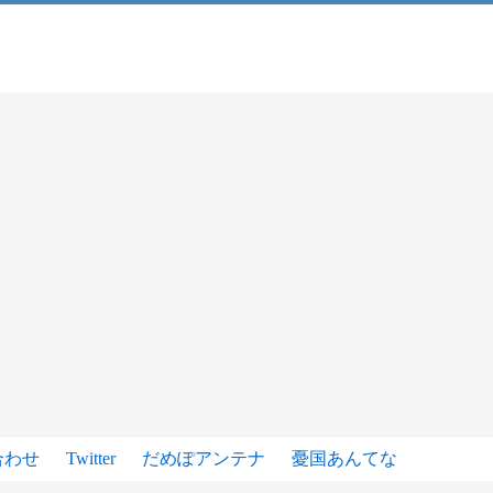
合わせ
Twitter
だめぽアンテナ
憂国あんてな