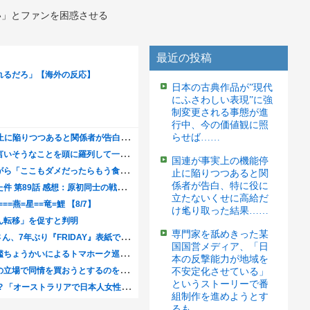
い」とファンを困惑させる
最近の投稿
日本の古典作品が”現代
にふさわしい表現”に強
制変更される事態が進
行中、今の価値観に照
らせば……
国連が事実上の機能停
止に陥りつつあると関
係者が告白、特に役に
立たないくせに高給だ
け毟り取った結果……
専門家を舐めきった某
国国営メディア、「日
本の反撃能力が地域を
不安定化させている」
というストーリーで番
組制作を進めようとす
るも……