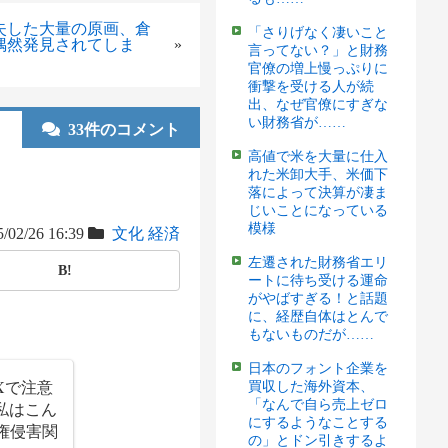
失した大量の原画、倉
「さりげなく凄いこと
偶然発見されてしま
»
言ってない？」と財務
官僚の増上慢っぷりに
衝撃を受ける人が続
出、なぜ官僚にすぎな
い財務省が……
33件のコメント
高値で米を大量に仕入
れた米卸大手、米価下
落によって決算が凄ま
じいことになっている
模様
/02/26 16:39
文化
経済
左遷された財務省エリ
B!
ートに待ち受ける運命
がやばすぎる！と話題
に、経歴自体はとんで
もないものだが……
日本のフォント企業を
Xで注意
買収した海外資本、
「なんで自ら売上ゼロ
私はこん
にするようなことする
作権侵害関
の」とドン引きするよ