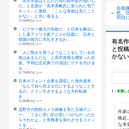
「高市早苗はどんだけ自己顕示欲が強いん
だ」と左派が『高木美帆氏に送られた包丁
自衛
セット』に激怒、「こんな首相は見たこと
«
色、
がない」と言い張るも……
羽目
13.5k件のビュー
「ピクサー最大の失敗だ」と日本を舞台に
した某アメリカ産アニメが話題に、日本と
韓国の両方に失礼すぎるわ……
有名作
12.8k件のビュー
と投稿
「人に恨みを買うようなことをしている自
かない
覚はあるんだな」と高市首相を嘲笑った左
派、平和記念式典での演説にケチを付ける
も……
12.7k件のビュー
日本のフォント企業を買収した海外資本、
「なんで自ら売上ゼロにするようなことす
1：
名無し
るの」とドン引きするような方針転換
を……
12.6k件のビュー
辺野古の防犯カメラ画像を見た玉城デニ
作家
ー、「うまい言い訳が思いつかなかったか
喚起
らそれかよ」と有権者を呆れさせるコメン
な本
トを……