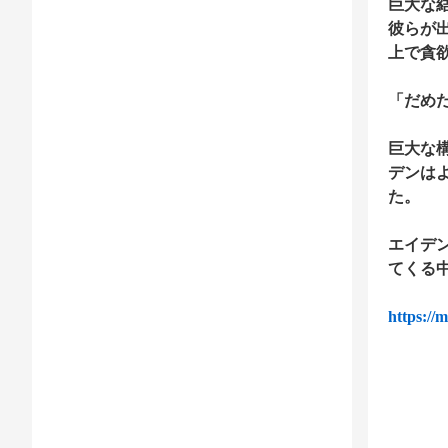
巨大な
彼らが
上で貪
「だめ
巨大な
デンは
た。
エイデ
てくる
https://