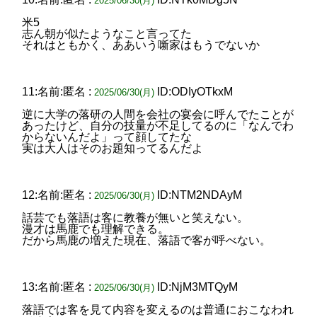
2025/06/30(月)
米5
志ん朝が似たようなこと言ってた
それはともかく、ああいう噺家はもうでないか
11:名前:匿名 :
ID:ODIyOTkxM
2025/06/30(月)
逆に大学の落研の人間を会社の宴会に呼んでたことが
あったけど、自分の技量が不足してるのに「なんでわ
からないんだよ」って顔してたな
実は大人はそのお題知ってるんだよ
12:名前:匿名 :
ID:NTM2NDAyM
2025/06/30(月)
話芸でも落語は客に教養が無いと笑えない。
漫才は馬鹿でも理解できる。
だから馬鹿の増えた現在、落語で客が呼べない。
13:名前:匿名 :
ID:NjM3MTQyM
2025/06/30(月)
落語では客を見て内容を変えるのは普通におこなわれ