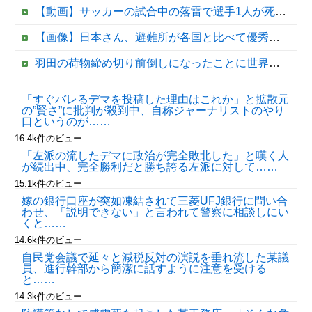
【動画】サッカーの試合中の落雷で選手1人が死亡、12人が負傷した事故。
【画像】日本さん、避難所が各国と比べて優秀過ぎると話題に
羽田の荷物締め切り前倒しになったことに世界が騒然！←「日本のサービス劣化の兆候！」（海外の反応）
【速報】日本共産党、沖縄県知事選で公職選挙法違反！！！ 110番通報されても辞全くめない件
「すぐバレるデマを投稿した理由はこれか」と拡散元
の”賢さ”に批判が殺到中、自称ジャーナリストのやり
【移民政策反対】イオンの売り場で唐揚げを食う中国人の子供
口というのが……
16.4k件のビュー
「左派の流したデマに政治が完全敗北した」と嘆く人
が続出中、完全勝利だと勝ち誇る左派に対して……
15.1k件のビュー
嫁の銀行口座が突如凍結されて三菱UFJ銀行に問い合
わせ、「説明できない」と言われて警察に相談しにい
くと……
14.6k件のビュー
自民党会議で延々と減税反対の演説を垂れ流した某議
Powered by livedoor 相互RSS
員、進行幹部から簡潔に話すように注意を受ける
と……
14.3k件のビュー