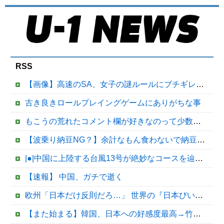
RSS
【画像】高速のSA、女子の謎ルールにブチギレ炎上ｗｗｗｗｗｗｗｗｗｗｗｗｗ
古き良きロールプレイングゲームにありがちな事
もこうの荒れたコメント欄が好きなのって少数派なのか？
【波乗り納豆NG？】余計なもん食わないで納豆食っときゃ間違いないことが判明した他
|●|中国に上陸する台風13号が絶妙なコースを辿っている！と話題に、中国の重要都市の上に長々と居座り続けるルートで……
【速報】 中国、ガチで逝く
欧州「日本だけ反則だろ…」 世界の『日本びいき』にヨーロッパ全土から不満の声
【また始まる】韓国、日本への好感度最高→竹島問題で即リセットｗｗｗ