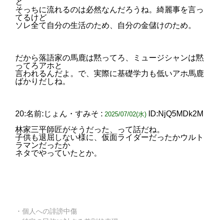
と
そっちに流れるのは必然なんだろうね。綺麗事を言っ
てるけど
ソレ全て自分の生活のため、自分の金儲けのため。
だから落語家の馬鹿は黙ってろ、ミュージシャンは黙
ってろアホと
言われるんだよ。で、実際に基礎学力も低いアホ馬鹿
ばかりだしね。
20:名前:じょん・すみそ :
ID:NjQ5MDk2M
2025/07/02(水)
林家三平師匠がそうだった、って話だね。
子供も退屈しない様に、仮面ライダーだったかウルト
ラマンだったか
ネタでやっていたとか。
・個人への誹謗中傷