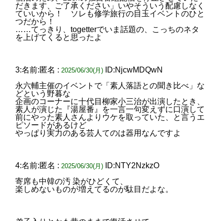
だきます、ご了承ください」いやそういう配慮しなく
ていいから！ ソレも修学旅行の目玉イベントのひと
つだから！
……てっきり、togetterでいま話題の、こっちのネタ
を上げてくると思ったよ
3:名前:匿名 :
ID:NjcwMDQwN
2025/06/30(月)
永六輔主催のイベントで「素人落語との聞き比べ」な
どという野暮な
企画のコーナーに十代目柳家小三治が出演したとき、
素人が演じた『湯屋番』を一言一句変えずに口演して
前にやった素人さんよりウケを取っていた、と言うエ
ピソードがあるけど
やっぱり実力のある芸人てのは器用なんですよ
4:名前:匿名 :
ID:NTY2NzkzO
2025/06/30(月)
寄席も中韓の汚 染がひどくて、
楽しめないものが増えてるのが駄目だよな。