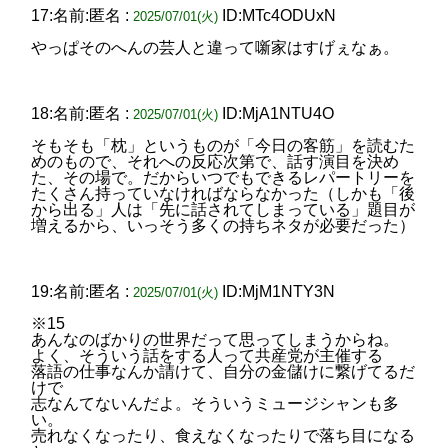
17:名前:匿名 :
ID:MTc4ODUxN
2025/07/01(火)
やっぱそのへんの芸人と違って噺家はすげぇなぁ。
18:名前:匿名 :
ID:MjA1NTU4O
2025/07/01(火)
そもそも「枕」というものが「今日の客筋」を読むた
めのもので、それへの反応次第で、話す演目を決め
た、その場で。だからいつでもできるレパートリーを
たくさん持っていなければならなかった（しかも「後
から出る」人は「先に話されてしまっている」題目が
増えるから、いっそう多くの持ちネタが必要だった）
19:名前:匿名 :
ID:MjM1NTY3N
2025/07/01(火)
※15
あんなのばかりの世界だって思ってしまうからね。
よく、そういう話をする人って共産党が主催する
落語の仕事なんか請けて、自分の金儲けに繋げてるだ
けで
志なんてないんだよ。そういうミュージシャンも多
い。
売れなくなったり、食えなくなったりで落ち目になる