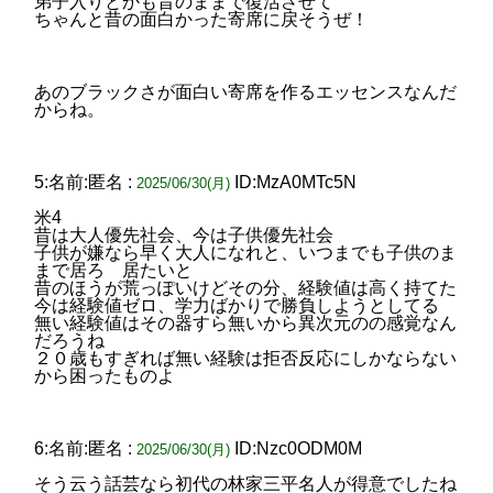
弟子入りとかも昔のままで復活させて
ちゃんと昔の面白かった寄席に戻そうぜ！
あのブラックさが面白い寄席を作るエッセンスなんだ
からね。
5:名前:匿名 :
ID:MzA0MTc5N
2025/06/30(月)
米4
昔は大人優先社会、今は子供優先社会
子供が嫌なら早く大人になれと、いつまでも子供のま
まで居ろ 居たいと
昔のほうが荒っぽいけどその分、経験値は高く持てた
今は経験値ゼロ、学力ばかりで勝負しようとしてる
無い経験値はその器すら無いから異次元のの感覚なん
だろうね
２０歳もすぎれば無い経験は拒否反応にしかならない
から困ったものよ
6:名前:匿名 :
ID:Nzc0ODM0M
2025/06/30(月)
そう云う話芸なら初代の林家三平名人が得意でしたね