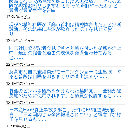
防護管なしで感電死を起こした某工務店、「そんな危
険な現場お断りしますわ!と断って正解やったわ」と
業者が業界事情を告白
13.9k件のビュー
現役の精神科医が『高市首相は精神障害者だ』と無断
診断、その結果に左派が歓喜した様子を見せてお
り……
13.9k件のビュー
同志社国際が記者会見で堂々と嘘を付いた疑惑が浮上
中、最新の報告と過去の映像を突き合わせてみる
と……
12.3k件のビュー
反高市な自民党議員がモーニングショーに生出演、す
ると普段は自民を叩きまくりの某出演者が……
12.1k件のビュー
募金のピンハネ疑惑をかけられた某野党、「全額が被
災地のために使用されます」と議員が反論するも……
12.1k件のビュー
日本産EVが炎上事故を起こした件にEV推進派が歓
喜、「日本国内じゃ全然報道されない」と得意げな様
子を見せるも……
11.5k件のビュー