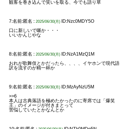
観客を巻き込んで笑いを取る、今でも語り草
7:名前:匿名 :
ID:Nzc0MDY5O
2025/06/30(月)
口に新しいで噺か・・・
いいかんじやな
8:名前:匿名 :
ID:NzA1MzQ1M
2025/06/30(月)
おれが歌舞伎とかだったら、、、、イヤホンで現代語
訳を流すのが精一杯か
9:名前:匿名 :
ID:MzAyNzU5M
2025/06/30(月)
>>6
本人は古典落語を極めたかったのに寄席では「爆笑
王」のイメージが付きまとって
苦悩していたとかなんとか
10:名前:匿名 :
ID:NTk0MDg5N