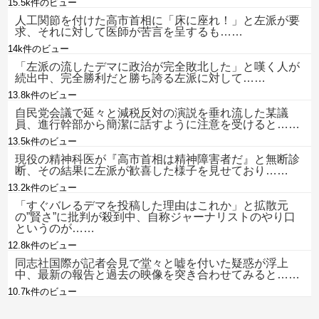
15.5k件のビュー
人工関節を付けた高市首相に「床に座れ！」と左派が要
求、それに対して医師が苦言を呈するも……
14k件のビュー
「左派の流したデマに政治が完全敗北した」と嘆く人が
続出中、完全勝利だと勝ち誇る左派に対して……
13.8k件のビュー
自民党会議で延々と減税反対の演説を垂れ流した某議
員、進行幹部から簡潔に話すように注意を受けると……
13.5k件のビュー
現役の精神科医が『高市首相は精神障害者だ』と無断診
断、その結果に左派が歓喜した様子を見せており……
13.2k件のビュー
「すぐバレるデマを投稿した理由はこれか」と拡散元
の”賢さ”に批判が殺到中、自称ジャーナリストのやり口
というのが……
12.8k件のビュー
同志社国際が記者会見で堂々と嘘を付いた疑惑が浮上
中、最新の報告と過去の映像を突き合わせてみると……
10.7k件のビュー