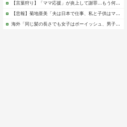
【言葉狩り】「ママ応援」が炎上して謝罪…もう何も言えない
【悲報】菊地亜美「夫は日本で仕事、私と子供はマレーシア、夫は毎月会いに来る」←これどう思う？
海外「同じ髪の長さでも女子はボーイッシュ、男子は女っぽい扱いになる」呼び名が逆転する境界線あるある…？
松のや「ママ応援企画」がなぜ許されない？「窮屈な世の中」に住む不幸、「尊重し合える社会」は遠ざかる一方
【移民政策反対】イオンの売り場で唐揚げを食う中国人の子供
Powered by livedoor 相互RSS