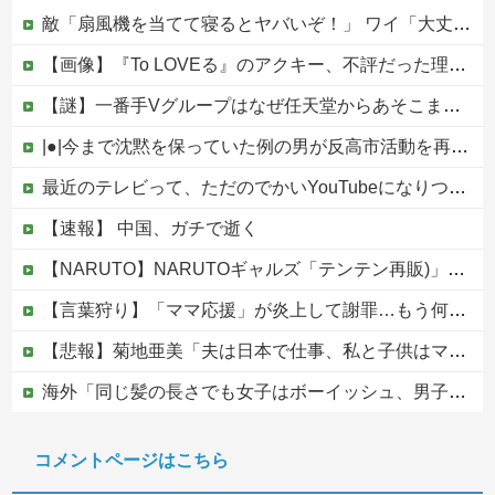
敵「扇風機を当てて寝るとヤバいぞ！」 ワイ「大丈夫やろｗｗｗ」扇風機ポチー
【画像】『To LOVEる』のアクキー、不評だった理由が明確すぎる
【謎】一番手Vグループはなぜ任天堂からあそこまで寵愛されるんだ？
|●|今まで沈黙を保っていた例の男が反高市活動を再開した模様、財務省を手を組んでの返り咲きが狙いか？
最近のテレビって、ただのでかいYouTubeになりつつあるよな他
【速報】 中国、ガチで逝く
【NARUTO】NARUTOギャルズ「テンテン再販)」フィギュア【明日予約開始】
【言葉狩り】「ママ応援」が炎上して謝罪…もう何も言えない
【悲報】菊地亜美「夫は日本で仕事、私と子供はマレーシア、夫は毎月会いに来る」←これどう思う？
海外「同じ髪の長さでも女子はボーイッシュ、男子は女っぽい扱いになる」呼び名が逆転する境界線あるある…？
松のや「ママ応援企画」がなぜ許されない？「窮屈な世の中」に住む不幸、「尊重し合える社会」は遠ざかる一方
コメントページはこちら
【移民政策反対】イオンの売り場で唐揚げを食う中国人の子供