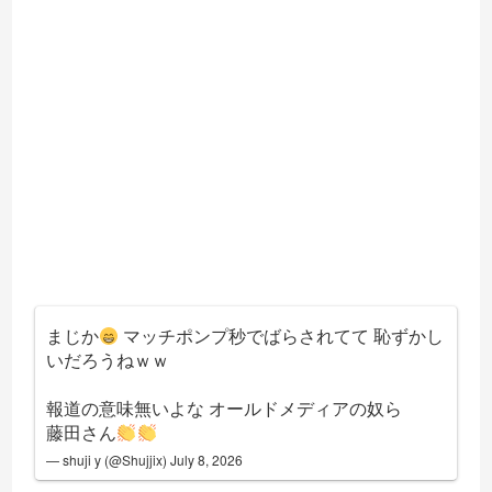
まじか
マッチポンプ秒でばらされてて 恥ずかし
いだろうねｗｗ
報道の意味無いよな オールドメディアの奴ら
藤田さん
— shuji y (@Shujjix)
July 8, 2026