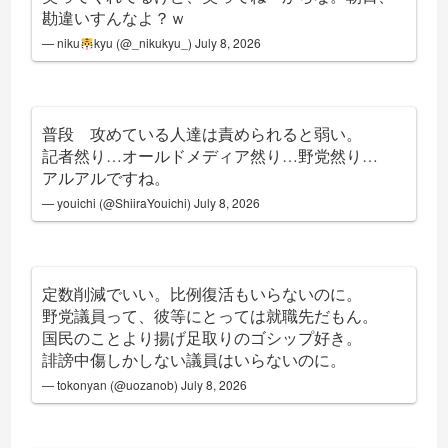
勘違いすんなよ？ｗ
— niku
kyu (@_nikukyu_)
July 8, 2026
普段 攻めている人達は責められると弱い。
記者然り…オールドメディア然り…野党然り…
アルアルですね。
— youichi (@ShiiraYouichi)
July 8, 2026
定数削減でいい。比例復活もいらないのに。
野党議員って、彼等にとっては就職先だもん。
国民のことより揚げ足取りのゴシップ好き。
誹謗中傷しかしない議員はいらないのに。
— tokonyan (@uozanob)
July 8, 2026