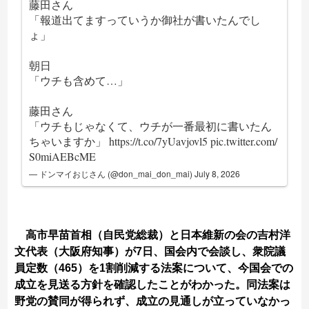
藤田さん
「報道出てますっていうか御社が書いたんでし
ょ」
朝日
「ウチも含めて…」
藤田さん
「ウチもじゃなくて、ウチが一番最初に書いたん
ちゃいますか」
https://t.co/7yUavjovl5
pic.twitter.com/
S0miAEBcME
— ドンマイおじさん (@don_mai_don_mai)
July 8, 2026
高市早苗首相（自民党総裁）と日本維新の会の吉村洋
文代表（大阪府知事）が7日、国会内で会談し、衆院議
員定数（465）を1割削減する法案について、今国会での
成立を見送る方針を確認したことがわかった。同法案は
野党の賛同が得られず、成立の見通しが立っていなかっ