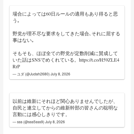
場合によっては60日ルールの適用もあり得ると思
う｡
野党が理不尽な要求をしてきた場合､それに屈する
事はない｡
そもそも、ほぼ全ての野党が定数削減に賛成して
いた話はSNSでめくれている。
https://t.co/H59ZLE4
RrP
— ユダ (@Judah2680)
July 8, 2026
以前は維新にそれほど関心ありませんでしたが、
自民と連立してからの維新幹部の皆さんの聡明な
言動には感心しきりです。
— sss (@sss5sss9)
July 8, 2026