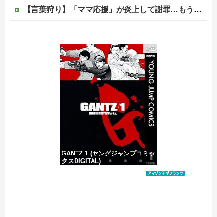
【言葉狩り】「ママ応援」が炎上して謝罪…もう何も言えない
【悲報】菊地亜美「夫は日本で仕事、私と子供はマレーシア、夫は毎月会いに来る」←これどう思う？
1位
海外「同じ髪の長さでも女子はボーイッシュ、男子は女っぽい扱いになる」呼び名が逆転する境界線あるある…？
松のや「ママ応援企画」がなぜ許されない？「窮屈な世の中」に住む不幸、「尊重し合える社会」は遠ざかる一方
【移民政策反対】イオンの売り場で唐揚げを食う中国人の子供
GANTZ 1 (ヤングジャンプコミッ
クスDIGITAL)
価格：¥100
Powered by livedoor 相互RSS