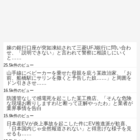
嫁の銀行口座が突如凍結されて三菱UFJ銀行に問い合わ
せ、「説明できない」と言われて警察に相談しにいく
と……
25.5k件のビュー
山手線にベビーカーを乗せた母親を庇う某政治家、「お
前、船橋駅にサリンを撒くと予告した奴……」と周囲を
ドン引きさせ……
16.5k件のビュー
防護管なしで感電死を起こした某工務店、「そんな危険
な現場お断りしますわ!と断って正解やったわ」と業者が
業界事情を告白
15.9k件のビュー
日本産EVが炎上事故を起こした件にEV推進派が歓喜、
「日本国内じゃ全然報道されない」と得意げな様子を見
せるも……