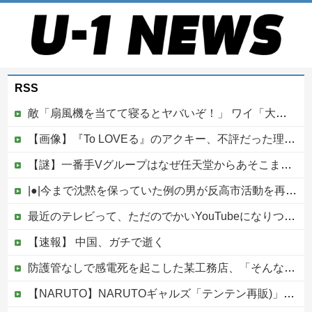
RSS
敵「扇風機を当てて寝るとヤバいぞ！」 ワイ「大丈夫やろｗｗｗ」扇風機ポチー
【画像】『To LOVEる』のアクキー、不評だった理由が明確すぎる
【謎】一番手Vグループはなぜ任天堂からあそこまで寵愛されるんだ？
|●|今まで沈黙を保っていた例の男が反高市活動を再開した模様、財務省を手を組んでの返り咲きが狙いか？
最近のテレビって、ただのでかいYouTubeになりつつあるよな他
【速報】 中国、ガチで逝く
防護管なしで感電死を起こした某工務店、「そんな危険な現場お断りしますわ!と断って正解やったわ」と業者が業界事情を告白
【NARUTO】NARUTOギャルズ「テンテン再販)」フィギュア【明日予約開始】