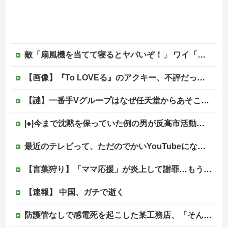
敵「扇風機を当てて寝るとヤバいぞ！」 ワイ「大丈夫やろｗｗｗ」扇風機ポチー
【画像】『To LOVEる』のアクキー、不評だった理由が明確すぎる
【謎】一番手Vグループはなぜ任天堂からあそこまで寵愛されるんだ？
|●|今まで沈黙を保っていた例の男が反高市活動を再開した模様、財務省を手を組んでの返り咲きが狙いか？
最近のテレビって、ただのでかいYouTubeになりつつあるよな他
【言葉狩り】「ママ応援」が炎上して謝罪…もう何も言えない
【速報】 中国、ガチで逝く
防護管なしで感電死を起こした某工務店、「そんな危険な現場お断りしますわ!と断って正解やったわ」と業者が業界事情を告白