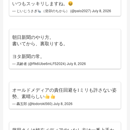
いつもスッキリしますね。
— じいじうさぎ
（癸卯のちから） (@palo2027)
July 8, 2026
朝日新聞のやり方。
書いてから、裏取りする。
ヨタ新聞の常。
— 高齢者 (@Rk6Ube6mLF52024)
July 8, 2026
オールドメディアの責任回避を1ミリも許さない姿
勢、素晴らしい
— 轟五郎 (@todoroki560)
July 8, 2026
藤田さんは極左メディアのいなし方は一番上手か